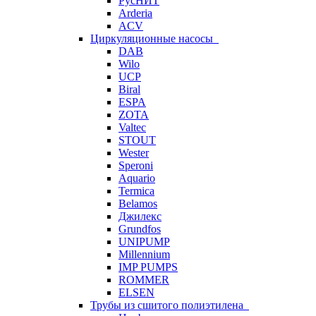
РусНИТ
Arderia
ACV
Циркуляционные насосы
DAB
Wilo
UCP
Biral
ESPA
ZOTA
Valtec
STOUT
Wester
Speroni
Aquario
Termica
Belamos
Джилекс
Grundfos
UNIPUMP
Millennium
IMP PUMPS
ROMMER
ELSEN
Трубы из сшитого полиэтилена