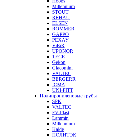
Hoobs
Millennium
STOUT
REHAU
ELSEN
ROMMER
GAPPO
РЕХАУ
ViEiR
UPONOR
TECE
Gekon
Giacomini
VALTEC
BERGERR
ICMA
UNI-FITT
Полипропиленовые трубы
SPK
VALTEC
FV-Plast
Lammin
Millennium
Kalde
ПОЛИТЭК