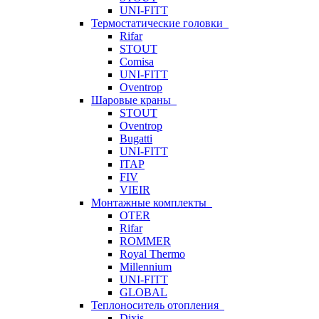
UNI-FITT
Термостатические головки
Rifar
STOUT
Comisa
UNI-FITT
Oventrop
Шаровые краны
STOUT
Oventrop
Bugatti
UNI-FITT
ITAP
FIV
VIEIR
Монтажные комплекты
OTER
Rifar
ROMMER
Royal Thermo
Millennium
UNI-FITT
GLOBAL
Теплоноситель отопления
Dixis