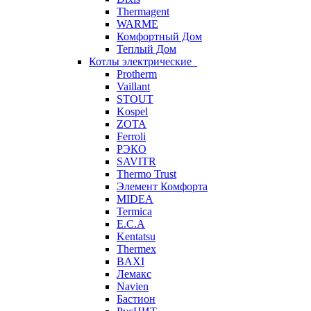
Thermagent
WARME
Комфортный Дом
Теплый Дом
Котлы электрические
Protherm
Vaillant
STOUT
Kospel
ZOTA
Ferroli
РЭКО
SAVITR
Thermo Trust
Элемент Комфорта
MIDEA
Termica
E.C.A
Kentatsu
Thermex
BAXI
Лемакс
Navien
Бастион