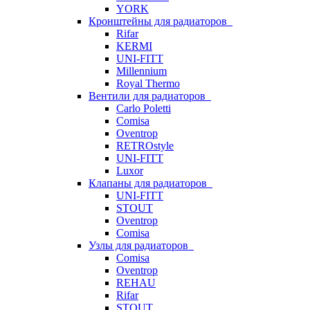
YORK
Кронштейны для радиаторов
Rifar
KERMI
UNI-FITT
Millennium
Royal Thermo
Вентили для радиаторов
Carlo Poletti
Comisa
Oventrop
RETROstyle
UNI-FITT
Luxor
Клапаны для радиаторов
UNI-FITT
STOUT
Oventrop
Comisa
Узлы для радиаторов
Comisa
Oventrop
REHAU
Rifar
STOUT