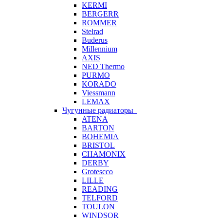
KERMI
BERGERR
ROMMER
Stelrad
Buderus
Millennium
AXIS
NED Thermo
PURMO
KORADO
Viessmann
LEMAX
Чугунные радиаторы
ATENA
BARTON
BOHEMIA
BRISTOL
CHAMONIX
DERBY
Grotescco
LILLE
READING
TELFORD
TOULON
WINDSOR