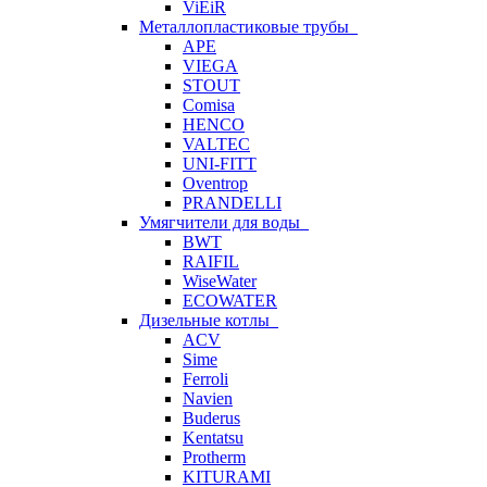
ViEiR
Металлопластиковые трубы
APE
VIEGA
STOUT
Comisa
HENCO
VALTEC
UNI-FITT
Oventrop
PRANDELLI
Умягчители для воды
BWT
RAIFIL
WiseWater
ECOWATER
Дизельные котлы
ACV
Sime
Ferroli
Navien
Buderus
Kentatsu
Protherm
KITURAMI