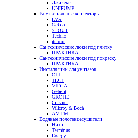
Джилекс
UNIPUMP
Внутрипольные конвекторы
EVA
Gekon
STOUT
Techno
itermic
Сантехнические люки под плитку
ПРАКТИКА
Сантехнические люки под покраску
ПРАКТИКА
Инсталляции для унитазов
OLI
TECE
VIEGA
Geberit
GROHE
Cersanit
Villeroy & Boch
AM.PM
Водяные полотенцесушители
Ника
Terminus
Energy