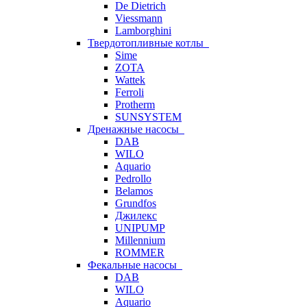
De Dietrich
Viessmann
Lamborghini
Твердотопливные котлы
Sime
ZOTA
Wattek
Ferroli
Protherm
SUNSYSTEM
Дренажные насосы
DAB
WILO
Aquario
Pedrollo
Belamos
Grundfos
Джилекс
UNIPUMP
Millennium
ROMMER
Фекальные насосы
DAB
WILO
Aquario