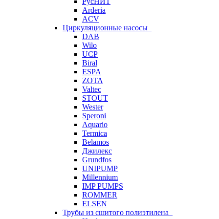
РусНИТ
Arderia
ACV
Циркуляционные насосы
DAB
Wilo
UCP
Biral
ESPA
ZOTA
Valtec
STOUT
Wester
Speroni
Aquario
Termica
Belamos
Джилекс
Grundfos
UNIPUMP
Millennium
IMP PUMPS
ROMMER
ELSEN
Трубы из сшитого полиэтилена