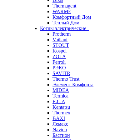
Dixis
Thermagent
WARME
Комфортный Дом
Теплый Дом
Котлы электрические
Protherm
Vaillant
STOUT
Kospel
ZOTA
Ferroli
РЭКО
SAVITR
Thermo Trust
Элемент Комфорта
MIDEA
Termica
E.C.A
Kentatsu
Thermex
BAXI
Лемакс
Navien
Бастион