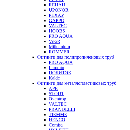
REHAU
UPONOR
РЕХАУ
GAPPO
VALTEC
HOOBS
PRO AQUA
ViEiR
Millennium
ROMMER
Фитинги для полипропиленовых труб
PRO AQUA
Lammin
ПОЛИТЭК
Kalde
Фитинги для металлопластиковых труб
APE
STOUT
Oventrop
VALTEC
PRANDELLI
TIEMME
HENCO
Comisa