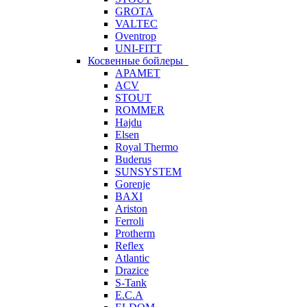
GROTA
VALTEC
Oventrop
UNI-FITT
Косвенные бойлеры
APAMET
ACV
STOUT
ROMMER
Hajdu
Elsen
Royal Thermo
Buderus
SUNSYSTEM
Gorenje
BAXI
Ariston
Ferroli
Protherm
Reflex
Atlantic
Drazice
S-Tank
E.C.A