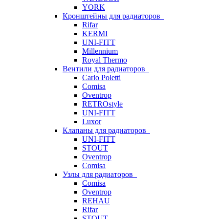
YORK
Кронштейны для радиаторов
Rifar
KERMI
UNI-FITT
Millennium
Royal Thermo
Вентили для радиаторов
Carlo Poletti
Comisa
Oventrop
RETROstyle
UNI-FITT
Luxor
Клапаны для радиаторов
UNI-FITT
STOUT
Oventrop
Comisa
Узлы для радиаторов
Comisa
Oventrop
REHAU
Rifar
STOUT