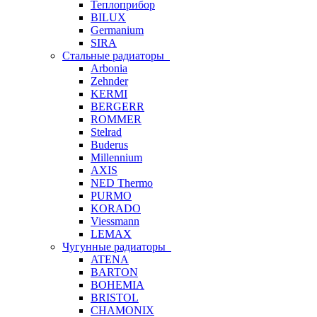
Теплоприбор
BILUX
Germanium
SIRA
Стальные радиаторы
Arbonia
Zehnder
KERMI
BERGERR
ROMMER
Stelrad
Buderus
Millennium
AXIS
NED Thermo
PURMO
KORADO
Viessmann
LEMAX
Чугунные радиаторы
ATENA
BARTON
BOHEMIA
BRISTOL
CHAMONIX