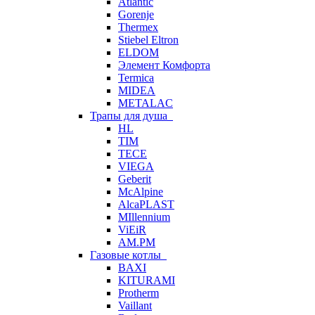
Atlantic
Gorenje
Thermex
Stiebel Eltron
ELDOM
Элемент Комфорта
Termica
MIDEA
METALAC
Трапы для душа
HL
TIM
TECE
VIEGA
Geberit
McAlpine
AlcaPLAST
MIllennium
ViEiR
AM.PM
Газовые котлы
BAXI
KITURAMI
Protherm
Vaillant