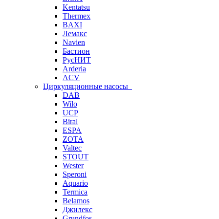
Kentatsu
Thermex
BAXI
Лемакс
Navien
Бастион
РусНИТ
Arderia
ACV
Циркуляционные насосы
DAB
Wilo
UCP
Biral
ESPA
ZOTA
Valtec
STOUT
Wester
Speroni
Aquario
Termica
Belamos
Джилекс
Grundfos