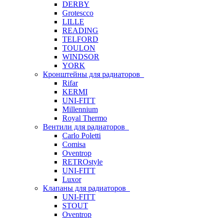
DERBY
Grotescco
LILLE
READING
TELFORD
TOULON
WINDSOR
YORK
Кронштейны для радиаторов
Rifar
KERMI
UNI-FITT
Millennium
Royal Thermo
Вентили для радиаторов
Carlo Poletti
Comisa
Oventrop
RETROstyle
UNI-FITT
Luxor
Клапаны для радиаторов
UNI-FITT
STOUT
Oventrop