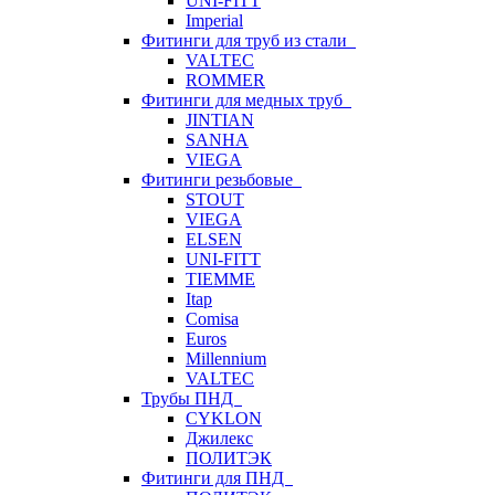
UNI-FITT
Imperial
Фитинги для труб из стали
VALTEC
ROMMER
Фитинги для медных труб
JINTIAN
SANHA
VIEGA
Фитинги резьбовые
STOUT
VIEGA
ELSEN
UNI-FITT
TIEMME
Itap
Comisa
Euros
Millennium
VALTEC
Трубы ПНД
CYKLON
Джилекс
ПОЛИТЭК
Фитинги для ПНД