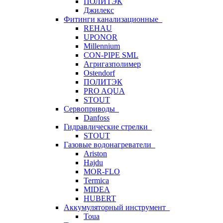
ПОЛИТЭК
Джилекс
Фитинги канализационные
REHAU
UPONOR
Millennium
CON-PIPE SML
Агригазполимер
Ostendorf
ПОЛИТЭК
PRO AQUA
STOUT
Сервоприводы
Danfoss
Гидравлические стрелки
STOUT
Газовые водонагреватели
Ariston
Hajdu
MOR-FLO
Termica
MIDEA
HUBERT
Аккумуляторный инструмент
Toua