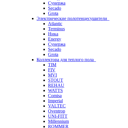
Сунержа
Secado
Grota
Электрические полотенцесушители
Atlantic
Terminus
Ника
Energy
Сунержа
Secado
Grota
Коллектора для теплого пола
TIM
FIV
MVI
STOUT
REHAU
WATTS
Comisa
Imperial
VALTEC
Oventrop
UNI-FITT
Millennium
ROMMER