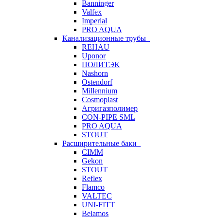
Banninger
Valfex
Imperial
PRO AQUA
Канализационные трубы
REHAU
Uponor
ПОЛИТЭК
Nashorn
Ostendorf
Millennium
Cosmoplast
Агригазполимер
CON-PIPE SML
PRO AQUA
STOUT
Расширительные баки
CIMM
Gekon
STOUT
Reflex
Flamco
VALTEC
UNI-FITT
Belamos