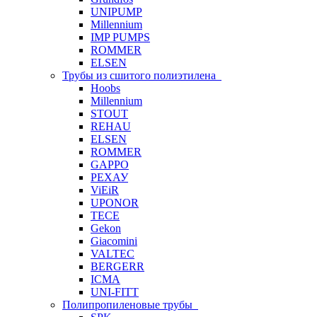
UNIPUMP
Millennium
IMP PUMPS
ROMMER
ELSEN
Трубы из сшитого полиэтилена
Hoobs
Millennium
STOUT
REHAU
ELSEN
ROMMER
GAPPO
РЕХАУ
ViEiR
UPONOR
TECE
Gekon
Giacomini
VALTEC
BERGERR
ICMA
UNI-FITT
Полипропиленовые трубы