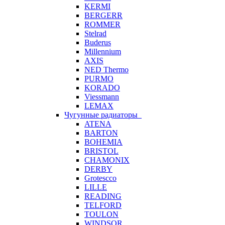
KERMI
BERGERR
ROMMER
Stelrad
Buderus
Millennium
AXIS
NED Thermo
PURMO
KORADO
Viessmann
LEMAX
Чугунные радиаторы
ATENA
BARTON
BOHEMIA
BRISTOL
CHAMONIX
DERBY
Grotescco
LILLE
READING
TELFORD
TOULON
WINDSOR