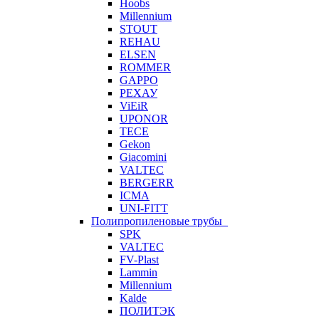
Hoobs
Millennium
STOUT
REHAU
ELSEN
ROMMER
GAPPO
РЕХАУ
ViEiR
UPONOR
TECE
Gekon
Giacomini
VALTEC
BERGERR
ICMA
UNI-FITT
Полипропиленовые трубы
SPK
VALTEC
FV-Plast
Lammin
Millennium
Kalde
ПОЛИТЭК