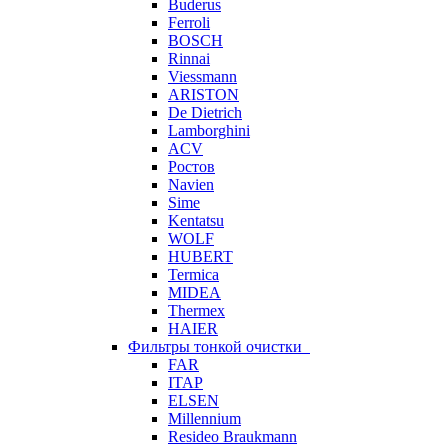
Buderus
Ferroli
BOSCH
Rinnai
Viessmann
ARISTON
De Dietrich
Lamborghini
ACV
Ростов
Navien
Sime
Kentatsu
WOLF
HUBERT
Termica
MIDEA
Thermex
HAIER
Фильтры тонкой очистки
FAR
ITAP
ELSEN
Millennium
Resideo Braukmann