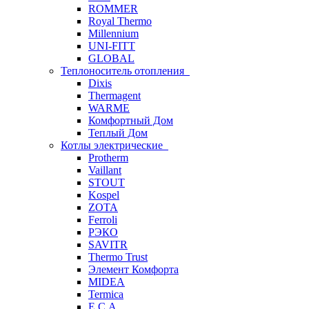
ROMMER
Royal Thermo
Millennium
UNI-FITT
GLOBAL
Теплоноситель отопления
Dixis
Thermagent
WARME
Комфортный Дом
Теплый Дом
Котлы электрические
Protherm
Vaillant
STOUT
Kospel
ZOTA
Ferroli
РЭКО
SAVITR
Thermo Trust
Элемент Комфорта
MIDEA
Termica
E.C.A