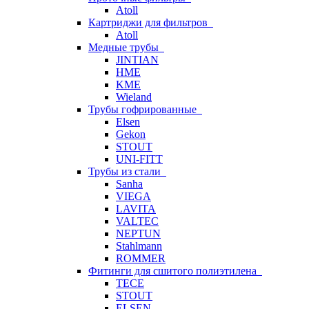
Atoll
Картриджи для фильтров
Atoll
Медные трубы
JINTIAN
HME
KME
Wieland
Трубы гофрированные
Elsen
Gekon
STOUT
UNI-FITT
Трубы из стали
Sanha
VIEGA
LAVITA
VALTEC
NEPTUN
Stahlmann
ROMMER
Фитинги для сшитого полиэтилена
TECE
STOUT
ELSEN