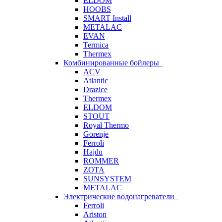
ELDOM
HOOBS
SMART Install
METALAC
EVAN
Termica
Thermex
Комбинированные бойлеры
ACV
Atlantic
Drazice
Thermex
ELDOM
STOUT
Royal Thermo
Gorenje
Ferroli
Hajdu
ROMMER
ZOTA
SUNSYSTEM
METALAC
Электрические водонагреватели
Ferroli
Ariston