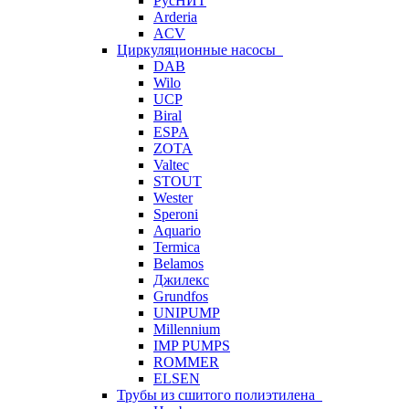
РусНИТ
Arderia
ACV
Циркуляционные насосы
DAB
Wilo
UCP
Biral
ESPA
ZOTA
Valtec
STOUT
Wester
Speroni
Aquario
Termica
Belamos
Джилекс
Grundfos
UNIPUMP
Millennium
IMP PUMPS
ROMMER
ELSEN
Трубы из сшитого полиэтилена