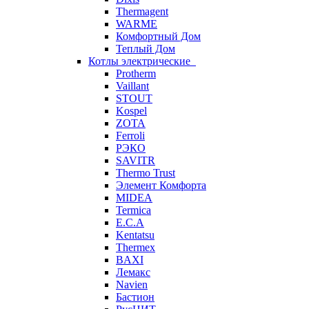
Thermagent
WARME
Комфортный Дом
Теплый Дом
Котлы электрические
Protherm
Vaillant
STOUT
Kospel
ZOTA
Ferroli
РЭКО
SAVITR
Thermo Trust
Элемент Комфорта
MIDEA
Termica
E.C.A
Kentatsu
Thermex
BAXI
Лемакс
Navien
Бастион