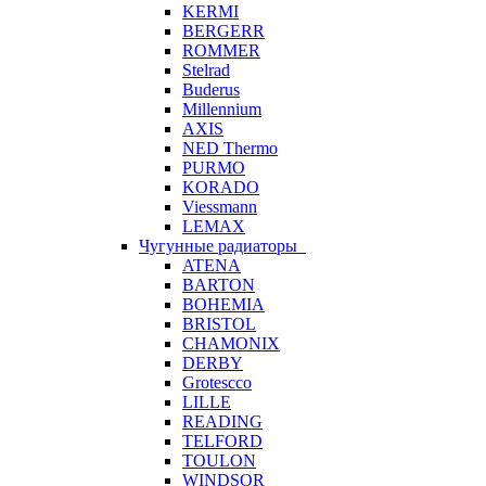
KERMI
BERGERR
ROMMER
Stelrad
Buderus
Millennium
AXIS
NED Thermo
PURMO
KORADO
Viessmann
LEMAX
Чугунные радиаторы
ATENA
BARTON
BOHEMIA
BRISTOL
CHAMONIX
DERBY
Grotescco
LILLE
READING
TELFORD
TOULON
WINDSOR