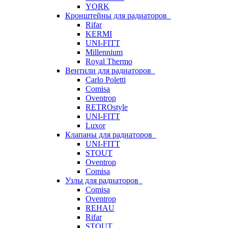
YORK
Кронштейны для радиаторов
Rifar
KERMI
UNI-FITT
Millennium
Royal Thermo
Вентили для радиаторов
Carlo Poletti
Comisa
Oventrop
RETROstyle
UNI-FITT
Luxor
Клапаны для радиаторов
UNI-FITT
STOUT
Oventrop
Comisa
Узлы для радиаторов
Comisa
Oventrop
REHAU
Rifar
STOUT