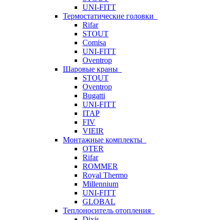
UNI-FITT
Термостатические головки
Rifar
STOUT
Comisa
UNI-FITT
Oventrop
Шаровые краны
STOUT
Oventrop
Bugatti
UNI-FITT
ITAP
FIV
VIEIR
Монтажные комплекты
OTER
Rifar
ROMMER
Royal Thermo
Millennium
UNI-FITT
GLOBAL
Теплоноситель отопления
Dixis