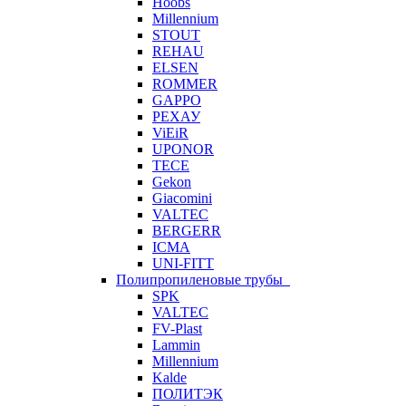
Hoobs
Millennium
STOUT
REHAU
ELSEN
ROMMER
GAPPO
РЕХАУ
ViEiR
UPONOR
TECE
Gekon
Giacomini
VALTEC
BERGERR
ICMA
UNI-FITT
Полипропиленовые трубы
SPK
VALTEC
FV-Plast
Lammin
Millennium
Kalde
ПОЛИТЭК