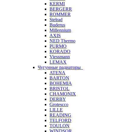
KERMI
BERGERR
ROMMER
Stelrad
Buderus
Millennium
AXIS
NED Thermo
PURMO
KORADO
Viessmann
LEMAX
Чугунные радиаторы
ATENA
BARTON
BOHEMIA
BRISTOL
CHAMONIX
DERBY
Grotescco
LILLE
READING
TELFORD
TOULON
WINDSOR