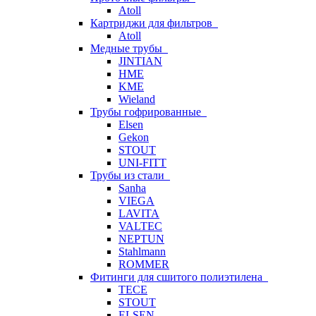
Atoll
Картриджи для фильтров
Atoll
Медные трубы
JINTIAN
HME
KME
Wieland
Трубы гофрированные
Elsen
Gekon
STOUT
UNI-FITT
Трубы из стали
Sanha
VIEGA
LAVITA
VALTEC
NEPTUN
Stahlmann
ROMMER
Фитинги для сшитого полиэтилена
TECE
STOUT
ELSEN