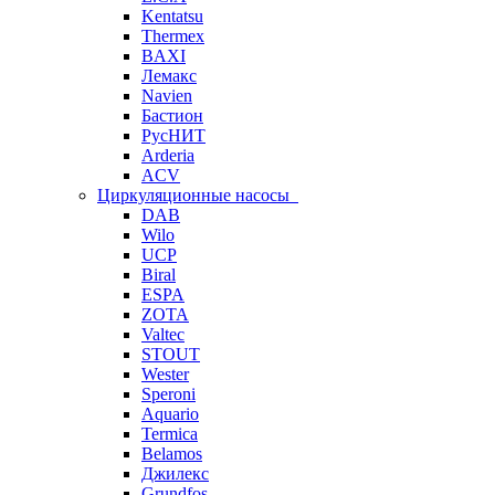
Kentatsu
Thermex
BAXI
Лемакс
Navien
Бастион
РусНИТ
Arderia
ACV
Циркуляционные насосы
DAB
Wilo
UCP
Biral
ESPA
ZOTA
Valtec
STOUT
Wester
Speroni
Aquario
Termica
Belamos
Джилекс
Grundfos