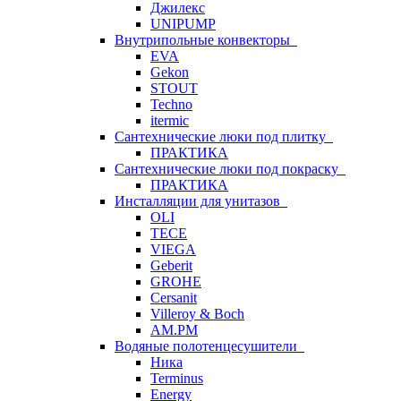
Джилекс
UNIPUMP
Внутрипольные конвекторы
EVA
Gekon
STOUT
Techno
itermic
Сантехнические люки под плитку
ПРАКТИКА
Сантехнические люки под покраску
ПРАКТИКА
Инсталляции для унитазов
OLI
TECE
VIEGA
Geberit
GROHE
Cersanit
Villeroy & Boch
AM.PM
Водяные полотенцесушители
Ника
Terminus
Energy