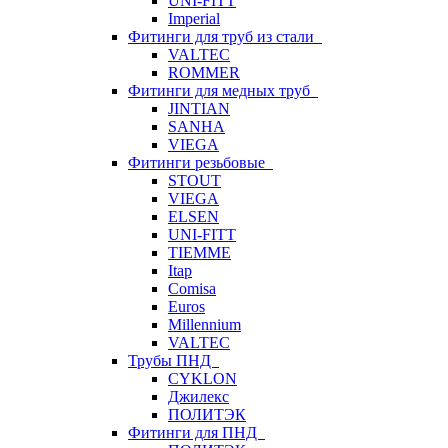
UNI-FITT
Imperial
Фитинги для труб из стали
VALTEC
ROMMER
Фитинги для медных труб
JINTIAN
SANHA
VIEGA
Фитинги резьбовые
STOUT
VIEGA
ELSEN
UNI-FITT
TIEMME
Itap
Comisa
Euros
Millennium
VALTEC
Трубы ПНД
CYKLON
Джилекс
ПОЛИТЭК
Фитинги для ПНД