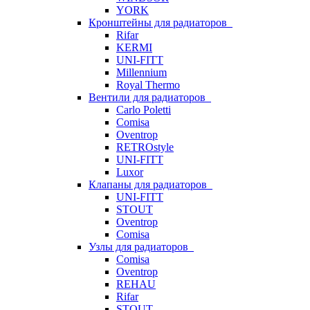
YORK
Кронштейны для радиаторов
Rifar
KERMI
UNI-FITT
Millennium
Royal Thermo
Вентили для радиаторов
Carlo Poletti
Comisa
Oventrop
RETROstyle
UNI-FITT
Luxor
Клапаны для радиаторов
UNI-FITT
STOUT
Oventrop
Comisa
Узлы для радиаторов
Comisa
Oventrop
REHAU
Rifar
STOUT