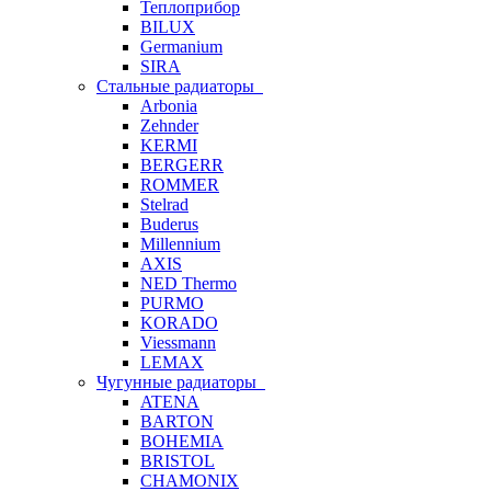
Теплоприбор
BILUX
Germanium
SIRA
Стальные радиаторы
Arbonia
Zehnder
KERMI
BERGERR
ROMMER
Stelrad
Buderus
Millennium
AXIS
NED Thermo
PURMO
KORADO
Viessmann
LEMAX
Чугунные радиаторы
ATENA
BARTON
BOHEMIA
BRISTOL
CHAMONIX