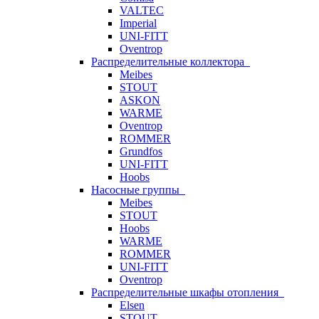
VALTEC
Imperial
UNI-FITT
Oventrop
Распределительные коллектора
Meibes
STOUT
ASKON
WARME
Oventrop
ROMMER
Grundfos
UNI-FITT
Hoobs
Насосные группы
Meibes
STOUT
Hoobs
WARME
ROMMER
UNI-FITT
Oventrop
Распределительные шкафы отопления
Elsen
STOUT