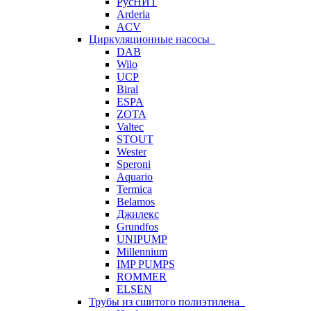
РусНИТ
Arderia
ACV
Циркуляционные насосы
DAB
Wilo
UCP
Biral
ESPA
ZOTA
Valtec
STOUT
Wester
Speroni
Aquario
Termica
Belamos
Джилекс
Grundfos
UNIPUMP
Millennium
IMP PUMPS
ROMMER
ELSEN
Трубы из сшитого полиэтилена