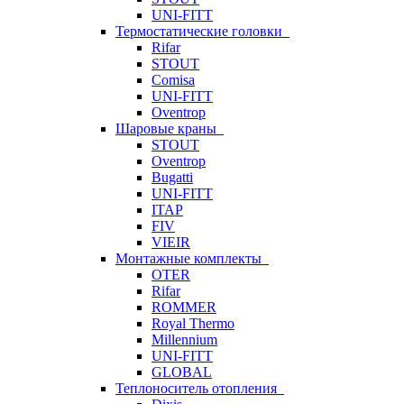
UNI-FITT
Термостатические головки
Rifar
STOUT
Comisa
UNI-FITT
Oventrop
Шаровые краны
STOUT
Oventrop
Bugatti
UNI-FITT
ITAP
FIV
VIEIR
Монтажные комплекты
OTER
Rifar
ROMMER
Royal Thermo
Millennium
UNI-FITT
GLOBAL
Теплоноситель отопления