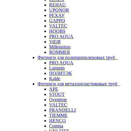
REHAU
UPONOR
РЕХАУ
GAPPO
VALTEC
HOOBS
PRO AQUA
ViEiR
Millennium
ROMMER
Фитинги для полипропиленовых труб
PRO AQUA
Lammin
ПОЛИТЭК
Kalde
Фитинги для металлопластиковых труб
APE
STOUT
Oventrop
VALTEC
PRANDELLI
TIEMME
HENCO
Comisa