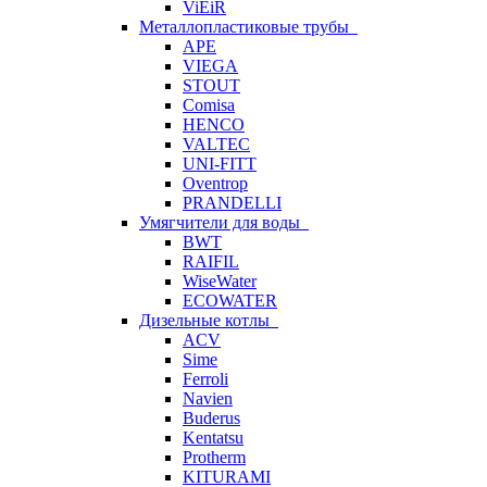
ViEiR
Металлопластиковые трубы
APE
VIEGA
STOUT
Comisa
HENCO
VALTEC
UNI-FITT
Oventrop
PRANDELLI
Умягчители для воды
BWT
RAIFIL
WiseWater
ECOWATER
Дизельные котлы
ACV
Sime
Ferroli
Navien
Buderus
Kentatsu
Protherm
KITURAMI