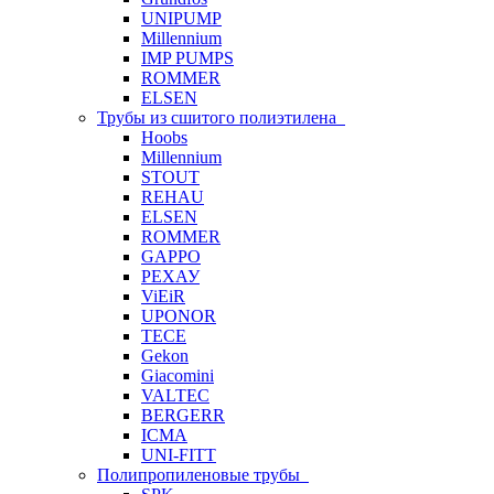
UNIPUMP
Millennium
IMP PUMPS
ROMMER
ELSEN
Трубы из сшитого полиэтилена
Hoobs
Millennium
STOUT
REHAU
ELSEN
ROMMER
GAPPO
РЕХАУ
ViEiR
UPONOR
TECE
Gekon
Giacomini
VALTEC
BERGERR
ICMA
UNI-FITT
Полипропиленовые трубы