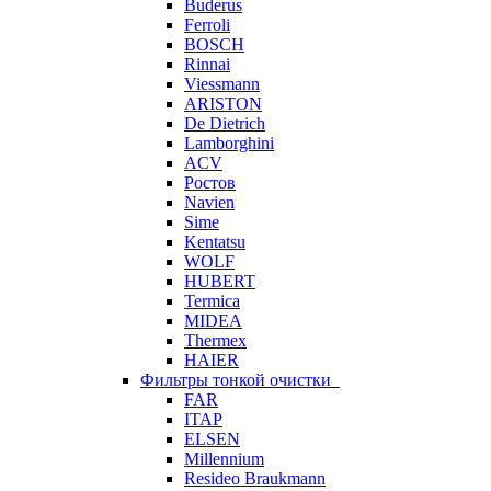
Buderus
Ferroli
BOSCH
Rinnai
Viessmann
ARISTON
De Dietrich
Lamborghini
ACV
Ростов
Navien
Sime
Kentatsu
WOLF
HUBERT
Termica
MIDEA
Thermex
HAIER
Фильтры тонкой очистки
FAR
ITAP
ELSEN
Millennium
Resideo Braukmann