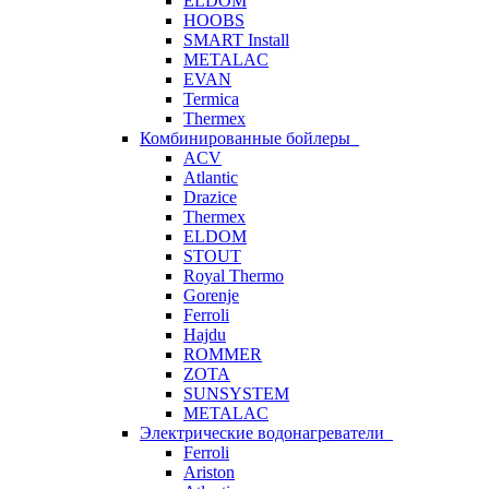
ELDOM
HOOBS
SMART Install
METALAC
EVAN
Termica
Thermex
Комбинированные бойлеры
ACV
Atlantic
Drazice
Thermex
ELDOM
STOUT
Royal Thermo
Gorenje
Ferroli
Hajdu
ROMMER
ZOTA
SUNSYSTEM
METALAC
Электрические водонагреватели
Ferroli
Ariston