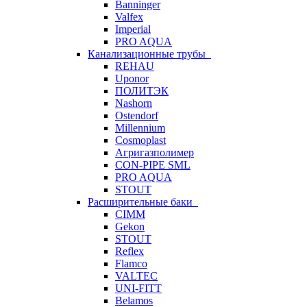
Banninger
Valfex
Imperial
PRO AQUA
Канализационные трубы
REHAU
Uponor
ПОЛИТЭК
Nashorn
Ostendorf
Millennium
Cosmoplast
Агригазполимер
CON-PIPE SML
PRO AQUA
STOUT
Расширительные баки
CIMM
Gekon
STOUT
Reflex
Flamco
VALTEC
UNI-FITT
Belamos