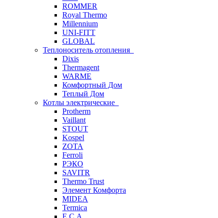
ROMMER
Royal Thermo
Millennium
UNI-FITT
GLOBAL
Теплоноситель отопления
Dixis
Thermagent
WARME
Комфортный Дом
Теплый Дом
Котлы электрические
Protherm
Vaillant
STOUT
Kospel
ZOTA
Ferroli
РЭКО
SAVITR
Thermo Trust
Элемент Комфорта
MIDEA
Termica
E.C.A