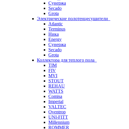
Сунержа
Secado
Grota
Электрические полотенцесушители
Atlantic
Terminus
Ника
Energy
Сунержа
Secado
Grota
Коллектора для теплого пола
TIM
FIV
MVI
STOUT
REHAU
WATTS
Comisa
Imperial
VALTEC
Oventrop
UNI-FITT
Millennium
ROMMER