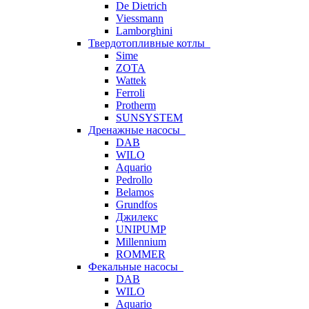
De Dietrich
Viessmann
Lamborghini
Твердотопливные котлы
Sime
ZOTA
Wattek
Ferroli
Protherm
SUNSYSTEM
Дренажные насосы
DAB
WILO
Aquario
Pedrollo
Belamos
Grundfos
Джилекс
UNIPUMP
Millennium
ROMMER
Фекальные насосы
DAB
WILO
Aquario