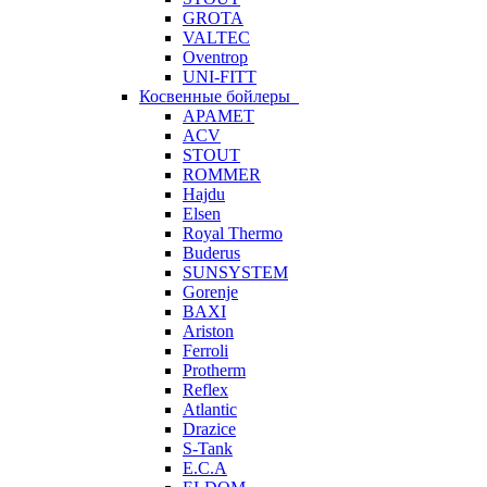
GROTA
VALTEC
Oventrop
UNI-FITT
Косвенные бойлеры
APAMET
ACV
STOUT
ROMMER
Hajdu
Elsen
Royal Thermo
Buderus
SUNSYSTEM
Gorenje
BAXI
Ariston
Ferroli
Protherm
Reflex
Atlantic
Drazice
S-Tank
E.C.A