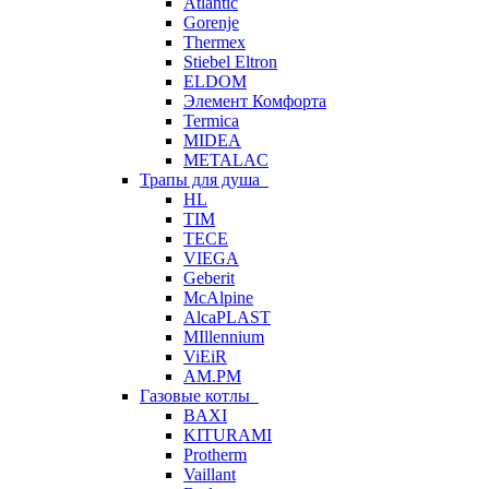
Atlantic
Gorenje
Thermex
Stiebel Eltron
ELDOM
Элемент Комфорта
Termica
MIDEA
METALAC
Трапы для душа
HL
TIM
TECE
VIEGA
Geberit
McAlpine
AlcaPLAST
MIllennium
ViEiR
AM.PM
Газовые котлы
BAXI
KITURAMI
Protherm
Vaillant