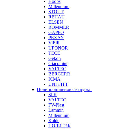
Hoobs
Millennium
STOUT
REHAU
ELSEN
ROMMER
GAPPO
РЕХАУ
ViEiR
UPONOR
TECE
Gekon
Giacomini
VALTEC
BERGERR
ICMA
UNI-FITT
Полипропиленовые трубы
SPK
VALTEC
FV-Plast
Lammin
Millennium
Kalde
ПОЛИТЭК