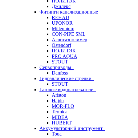
ПОЛИТЭК
Джилекс
Фитинги канализационные
REHAU
UPONOR
Millennium
CON-PIPE SML
Агригазполимер
Ostendorf
ПОЛИТЭК
PRO AQUA
STOUT
Сервоприводы
Danfoss
Гидравлические стрелки
STOUT
Газовые водонагреватели
Ariston
Hajdu
MOR-FLO
Termica
MIDEA
HUBERT
Аккумуляторный инструмент
Toua