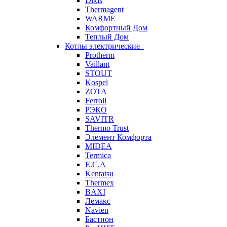
Dixis
Thermagent
WARME
Комфортный Дом
Теплый Дом
Котлы электрические
Protherm
Vaillant
STOUT
Kospel
ZOTA
Ferroli
РЭКО
SAVITR
Thermo Trust
Элемент Комфорта
MIDEA
Termica
E.C.A
Kentatsu
Thermex
BAXI
Лемакс
Navien
Бастион