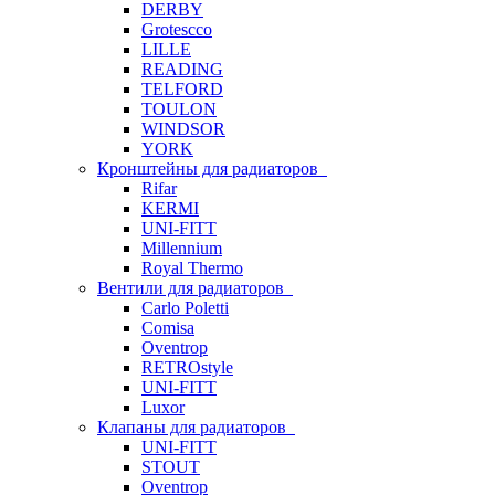
DERBY
Grotescco
LILLE
READING
TELFORD
TOULON
WINDSOR
YORK
Кронштейны для радиаторов
Rifar
KERMI
UNI-FITT
Millennium
Royal Thermo
Вентили для радиаторов
Carlo Poletti
Comisa
Oventrop
RETROstyle
UNI-FITT
Luxor
Клапаны для радиаторов
UNI-FITT
STOUT
Oventrop