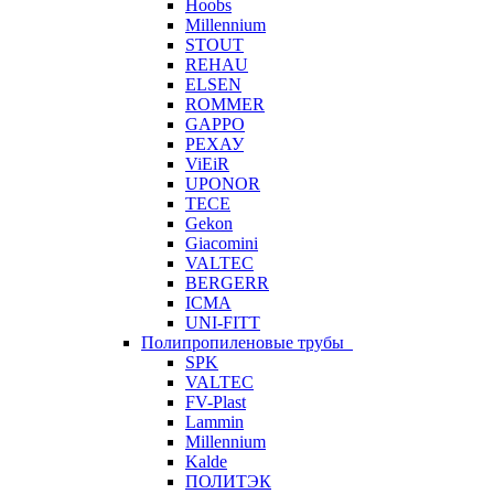
Hoobs
Millennium
STOUT
REHAU
ELSEN
ROMMER
GAPPO
РЕХАУ
ViEiR
UPONOR
TECE
Gekon
Giacomini
VALTEC
BERGERR
ICMA
UNI-FITT
Полипропиленовые трубы
SPK
VALTEC
FV-Plast
Lammin
Millennium
Kalde
ПОЛИТЭК