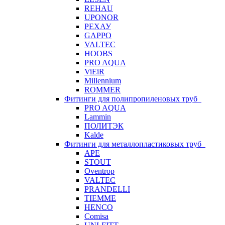
REHAU
UPONOR
РЕХАУ
GAPPO
VALTEC
HOOBS
PRO AQUA
ViEiR
Millennium
ROMMER
Фитинги для полипропиленовых труб
PRO AQUA
Lammin
ПОЛИТЭК
Kalde
Фитинги для металлопластиковых труб
APE
STOUT
Oventrop
VALTEC
PRANDELLI
TIEMME
HENCO
Comisa