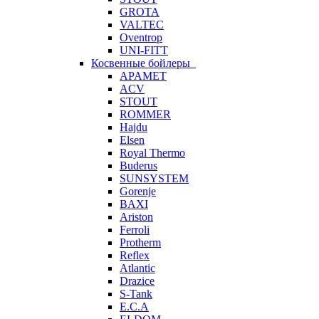
GROTA
VALTEC
Oventrop
UNI-FITT
Косвенные бойлеры
APAMET
ACV
STOUT
ROMMER
Hajdu
Elsen
Royal Thermo
Buderus
SUNSYSTEM
Gorenje
BAXI
Ariston
Ferroli
Protherm
Reflex
Atlantic
Drazice
S-Tank
E.C.A