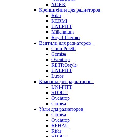
YORK
Кронштейны для радиаторов
Rifar
KERMI
UNI-FITT
Millennium
Royal Thermo
Вентили для радиаторов
Carlo Poletti
Comisa
Oventrop
RETROstyle
UNI-FITT
Luxor
Клапаны для радиаторов
UNI-FITT
STOUT
Oventrop
Comisa
Узлы для радиаторов
Comisa
Oventrop
REHAU
Rifar
STOUT