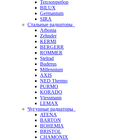
Теплоприбор
BILUX
Germanium
SIRA
Стальные радиаторы
Arbonia
Zehnder
KERMI
BERGERR
ROMMER
Stelrad
Buderus
Millennium
AXIS
NED Thermo
PURMO
KORADO
Viessmann
LEMAX
Чугунные радиаторы
ATENA
BARTON
BOHEMIA
BRISTOL
CHAMONIX