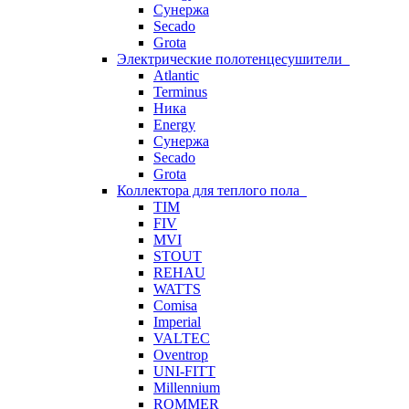
Сунержа
Secado
Grota
Электрические полотенцесушители
Atlantic
Terminus
Ника
Energy
Сунержа
Secado
Grota
Коллектора для теплого пола
TIM
FIV
MVI
STOUT
REHAU
WATTS
Comisa
Imperial
VALTEC
Oventrop
UNI-FITT
Millennium
ROMMER