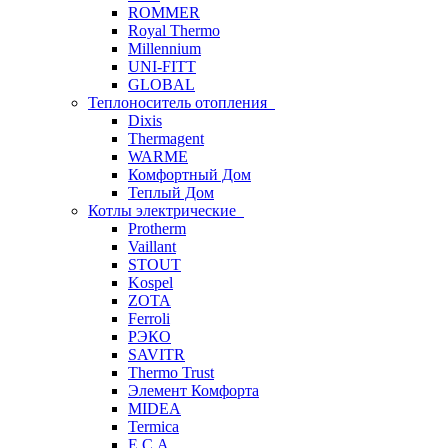
ROMMER
Royal Thermo
Millennium
UNI-FITT
GLOBAL
Теплоноситель отопления
Dixis
Thermagent
WARME
Комфортный Дом
Теплый Дом
Котлы электрические
Protherm
Vaillant
STOUT
Kospel
ZOTA
Ferroli
РЭКО
SAVITR
Thermo Trust
Элемент Комфорта
MIDEA
Termica
E.C.A