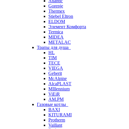
Atlantic
Gorenje
Thermex
Stiebel Eltron
ELDOM
Элемент Комфорта
Termica
MIDEA
METALAC
Трапы для душа
HL
TIM
TECE
VIEGA
Geberit
McAlpine
AlcaPLAST
MIllennium
ViEiR
AM.PM
Газовые котлы
BAXI
KITURAMI
Protherm
Vaillant