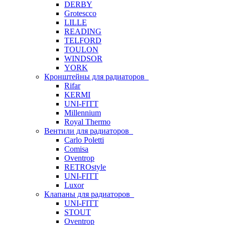
DERBY
Grotescco
LILLE
READING
TELFORD
TOULON
WINDSOR
YORK
Кронштейны для радиаторов
Rifar
KERMI
UNI-FITT
Millennium
Royal Thermo
Вентили для радиаторов
Carlo Poletti
Comisa
Oventrop
RETROstyle
UNI-FITT
Luxor
Клапаны для радиаторов
UNI-FITT
STOUT
Oventrop