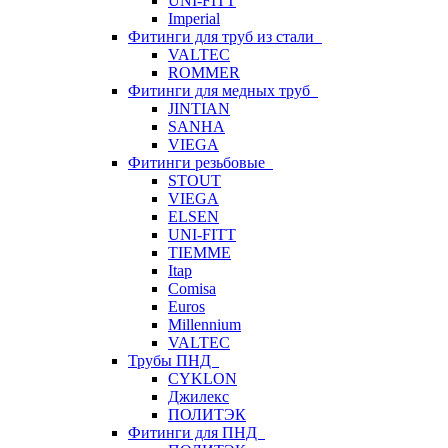
UNI-FITT
Imperial
Фитинги для труб из стали
VALTEC
ROMMER
Фитинги для медных труб
JINTIAN
SANHA
VIEGA
Фитинги резьбовые
STOUT
VIEGA
ELSEN
UNI-FITT
TIEMME
Itap
Comisa
Euros
Millennium
VALTEC
Трубы ПНД
CYKLON
Джилекс
ПОЛИТЭК
Фитинги для ПНД