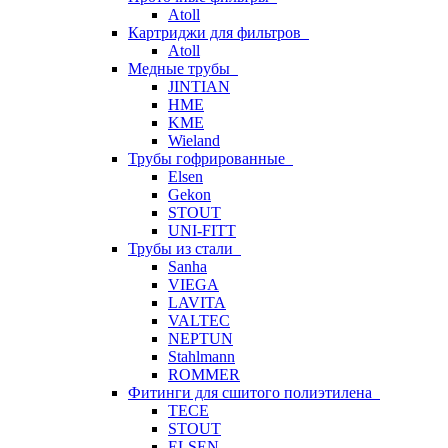
Atoll
Картриджи для фильтров
Atoll
Медные трубы
JINTIAN
HME
KME
Wieland
Трубы гофрированные
Elsen
Gekon
STOUT
UNI-FITT
Трубы из стали
Sanha
VIEGA
LAVITA
VALTEC
NEPTUN
Stahlmann
ROMMER
Фитинги для сшитого полиэтилена
TECE
STOUT
ELSEN