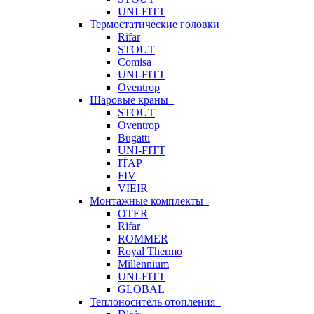
UNI-FITT
Термостатические головки
Rifar
STOUT
Comisa
UNI-FITT
Oventrop
Шаровые краны
STOUT
Oventrop
Bugatti
UNI-FITT
ITAP
FIV
VIEIR
Монтажные комплекты
OTER
Rifar
ROMMER
Royal Thermo
Millennium
UNI-FITT
GLOBAL
Теплоноситель отопления