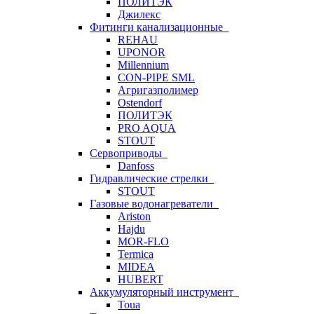
ПОЛИТЭК
Джилекс
Фитинги канализационные
REHAU
UPONOR
Millennium
CON-PIPE SML
Агригазполимер
Ostendorf
ПОЛИТЭК
PRO AQUA
STOUT
Сервоприводы
Danfoss
Гидравлические стрелки
STOUT
Газовые водонагреватели
Ariston
Hajdu
MOR-FLO
Termica
MIDEA
HUBERT
Аккумуляторный инструмент
Toua