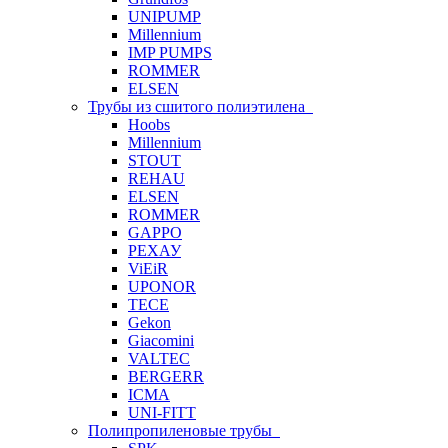
UNIPUMP
Millennium
IMP PUMPS
ROMMER
ELSEN
Трубы из сшитого полиэтилена
Hoobs
Millennium
STOUT
REHAU
ELSEN
ROMMER
GAPPO
РЕХАУ
ViEiR
UPONOR
TECE
Gekon
Giacomini
VALTEC
BERGERR
ICMA
UNI-FITT
Полипропиленовые трубы