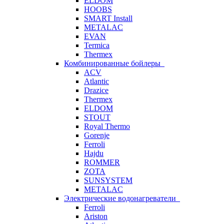
ELDOM
HOOBS
SMART Install
METALAC
EVAN
Termica
Thermex
Комбинированные бойлеры
ACV
Atlantic
Drazice
Thermex
ELDOM
STOUT
Royal Thermo
Gorenje
Ferroli
Hajdu
ROMMER
ZOTA
SUNSYSTEM
METALAC
Электрические водонагреватели
Ferroli
Ariston