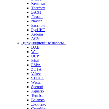
Kentatsu
Thermex
BAXI
Лемакс
Navien
Бастион
РусНИТ
Arderia
ACV
Циркуляционные насосы
DAB
Wilo
UCP
Biral
ESPA
ZOTA
Valtec
STOUT
Wester
Speroni
Aquario
Termica
Belamos
Джилекс
Grundfos