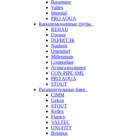
Banninger
Valfex
Imperial
PRO AQUA
Канализационные трубы
REHAU
Uponor
ПОЛИТЭК
Nashorn
Ostendorf
Millennium
Cosmoplast
Агригазполимер
CON-PIPE SML
PRO AQUA
STOUT
Расширительные баки
CIMM
Gekon
STOUT
Reflex
Flamco
VALTEC
UNI-FITT
Belamos