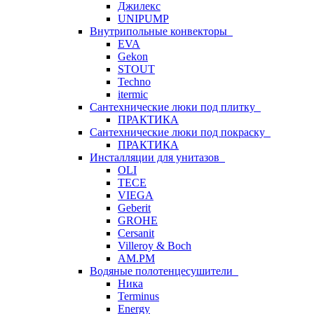
Джилекс
UNIPUMP
Внутрипольные конвекторы
EVA
Gekon
STOUT
Techno
itermic
Сантехнические люки под плитку
ПРАКТИКА
Сантехнические люки под покраску
ПРАКТИКА
Инсталляции для унитазов
OLI
TECE
VIEGA
Geberit
GROHE
Cersanit
Villeroy & Boch
AM.PM
Водяные полотенцесушители
Ника
Terminus
Energy