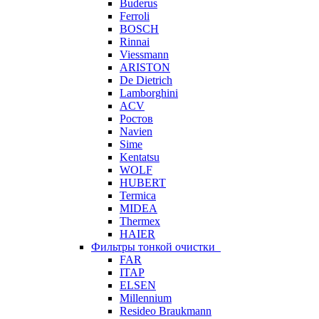
Buderus
Ferroli
BOSCH
Rinnai
Viessmann
ARISTON
De Dietrich
Lamborghini
ACV
Ростов
Navien
Sime
Kentatsu
WOLF
HUBERT
Termica
MIDEA
Thermex
HAIER
Фильтры тонкой очистки
FAR
ITAP
ELSEN
Millennium
Resideo Braukmann