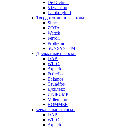
De Dietrich
Viessmann
Lamborghini
Твердотопливные котлы
Sime
ZOTA
Wattek
Ferroli
Protherm
SUNSYSTEM
Дренажные насосы
DAB
WILO
Aquario
Pedrollo
Belamos
Grundfos
Джилекс
UNIPUMP
Millennium
ROMMER
Фекальные насосы
DAB
WILO
Aquario