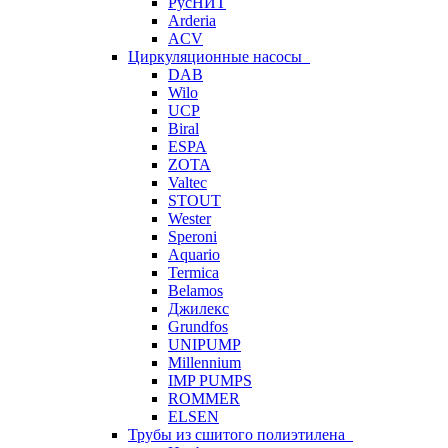
РусНИТ
Arderia
ACV
Циркуляционные насосы
DAB
Wilo
UCP
Biral
ESPA
ZOTA
Valtec
STOUT
Wester
Speroni
Aquario
Termica
Belamos
Джилекс
Grundfos
UNIPUMP
Millennium
IMP PUMPS
ROMMER
ELSEN
Трубы из сшитого полиэтилена