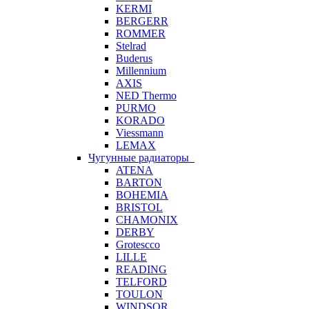
KERMI
BERGERR
ROMMER
Stelrad
Buderus
Millennium
AXIS
NED Thermo
PURMO
KORADO
Viessmann
LEMAX
Чугунные радиаторы
ATENA
BARTON
BOHEMIA
BRISTOL
CHAMONIX
DERBY
Grotescco
LILLE
READING
TELFORD
TOULON
WINDSOR