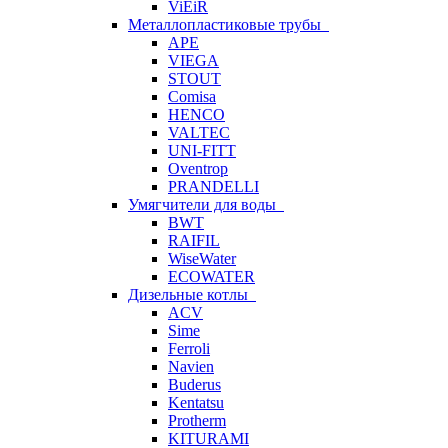
ViEiR
Металлопластиковые трубы
APE
VIEGA
STOUT
Comisa
HENCO
VALTEC
UNI-FITT
Oventrop
PRANDELLI
Умягчители для воды
BWT
RAIFIL
WiseWater
ECOWATER
Дизельные котлы
ACV
Sime
Ferroli
Navien
Buderus
Kentatsu
Protherm
KITURAMI