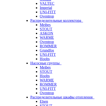
VALTEC
Imperial
UNI-FITT
Oventrop
Распределительные коллектора
Meibes
STOUT
ASKON
WARME
Oventrop
ROMMER
Grundfos
UNI-FITT
Hoobs
Насосные группы
Meibes
STOUT
Hoobs
WARME
ROMMER
UNI-FITT
Oventrop
Распределительные шкафы отопления
Elsen
STOUT