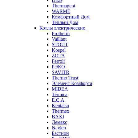
Dixis
Thermagent
WARME
Комфортный Дом
Теплый Дом
Котлы электрические
Protherm
Vaillant
STOUT
Kospel
ZOTA
Ferroli
РЭКО
SAVITR
Thermo Trust
Элемент Комфорта
MIDEA
Termica
E.C.A
Kentatsu
Thermex
BAXI
Лемакс
Navien
Бастион