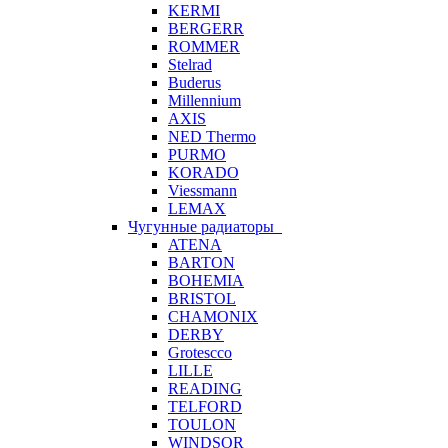
KERMI
BERGERR
ROMMER
Stelrad
Buderus
Millennium
AXIS
NED Thermo
PURMO
KORADO
Viessmann
LEMAX
Чугунные радиаторы
ATENA
BARTON
BOHEMIA
BRISTOL
CHAMONIX
DERBY
Grotescco
LILLE
READING
TELFORD
TOULON
WINDSOR