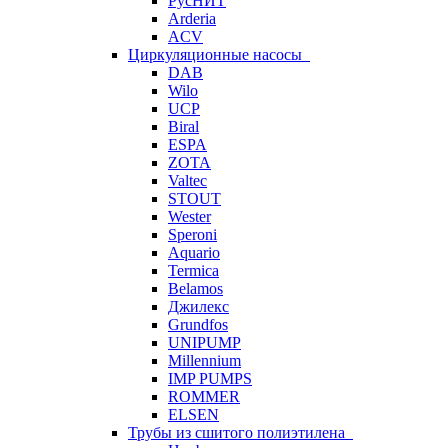
РусНИТ
Arderia
ACV
Циркуляционные насосы
DAB
Wilo
UCP
Biral
ESPA
ZOTA
Valtec
STOUT
Wester
Speroni
Aquario
Termica
Belamos
Джилекс
Grundfos
UNIPUMP
Millennium
IMP PUMPS
ROMMER
ELSEN
Трубы из сшитого полиэтилена