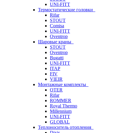
UNI-FITT
Термостатические головки
Rifar
STOUT
Comisa
UNI-FITT
Oventrop
Шаровые краны
STOUT
Oventrop
Bugatti
UNI-FITT
ITAP
FIV
VIEIR
Монтажные комплекты
OTER
Rifar
ROMMER
Royal Thermo
Millennium
UNI-FITT
GLOBAL
Теплоноситель отопления
Dixis