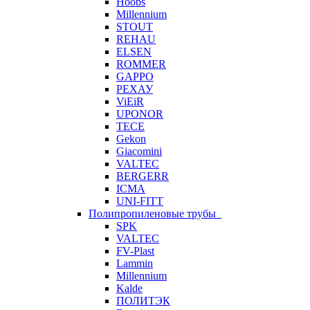
Hoobs
Millennium
STOUT
REHAU
ELSEN
ROMMER
GAPPO
РЕХАУ
ViEiR
UPONOR
TECE
Gekon
Giacomini
VALTEC
BERGERR
ICMA
UNI-FITT
Полипропиленовые трубы
SPK
VALTEC
FV-Plast
Lammin
Millennium
Kalde
ПОЛИТЭК