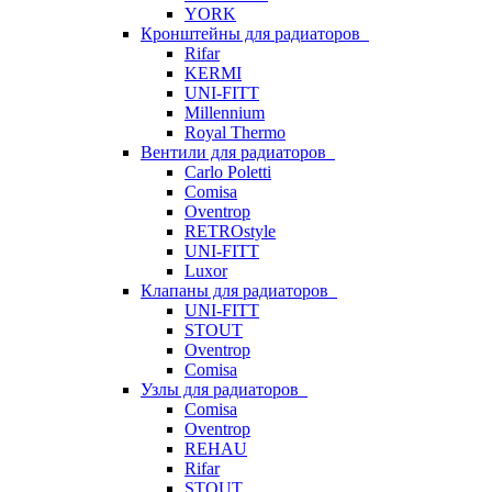
YORK
Кронштейны для радиаторов
Rifar
KERMI
UNI-FITT
Millennium
Royal Thermo
Вентили для радиаторов
Carlo Poletti
Comisa
Oventrop
RETROstyle
UNI-FITT
Luxor
Клапаны для радиаторов
UNI-FITT
STOUT
Oventrop
Comisa
Узлы для радиаторов
Comisa
Oventrop
REHAU
Rifar
STOUT