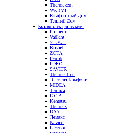
Thermagent
WARME
Комфортный Дом
Теплый Дом
Котлы электрические
Protherm
Vaillant
STOUT
Kospel
ZOTA
Ferroli
РЭКО
SAVITR
Thermo Trust
Элемент Комфорта
MIDEA
Termica
E.C.A
Kentatsu
Thermex
BAXI
Лемакс
Navien
Бастион