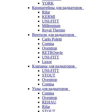
YORK
Кронштейны для радиаторов
Rifar
KERMI
UNI-FITT
Millennium
Royal Thermo
Вентили для радиаторов
Carlo Poletti
Comisa
Oventrop
RETROstyle
UNI-FITT
Luxor
Клапаны для радиаторов
UNI-FITT
STOUT
Oventrop
Comisa
Узлы для радиаторов
Comisa
Oventrop
REHAU
Rifar
STOUT