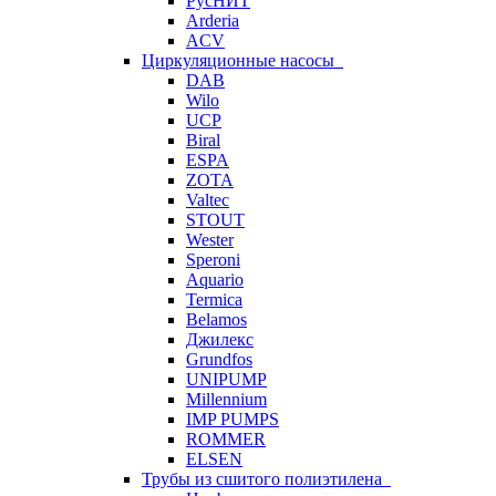
РусНИТ
Arderia
ACV
Циркуляционные насосы
DAB
Wilo
UCP
Biral
ESPA
ZOTA
Valtec
STOUT
Wester
Speroni
Aquario
Termica
Belamos
Джилекс
Grundfos
UNIPUMP
Millennium
IMP PUMPS
ROMMER
ELSEN
Трубы из сшитого полиэтилена