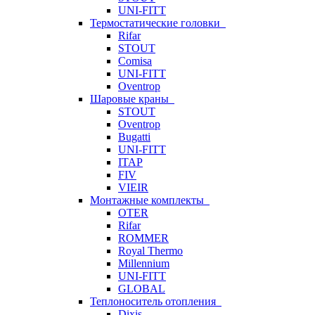
UNI-FITT
Термостатические головки
Rifar
STOUT
Comisa
UNI-FITT
Oventrop
Шаровые краны
STOUT
Oventrop
Bugatti
UNI-FITT
ITAP
FIV
VIEIR
Монтажные комплекты
OTER
Rifar
ROMMER
Royal Thermo
Millennium
UNI-FITT
GLOBAL
Теплоноситель отопления
Dixis