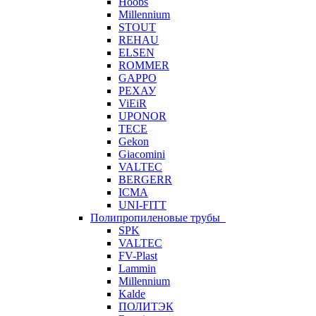
Hoobs
Millennium
STOUT
REHAU
ELSEN
ROMMER
GAPPO
РЕХАУ
ViEiR
UPONOR
TECE
Gekon
Giacomini
VALTEC
BERGERR
ICMA
UNI-FITT
Полипропиленовые трубы
SPK
VALTEC
FV-Plast
Lammin
Millennium
Kalde
ПОЛИТЭК