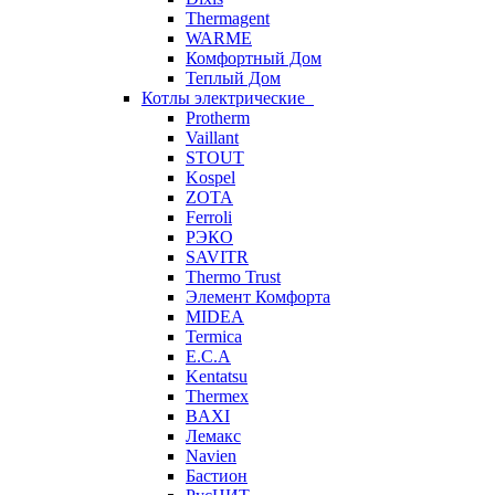
Thermagent
WARME
Комфортный Дом
Теплый Дом
Котлы электрические
Protherm
Vaillant
STOUT
Kospel
ZOTA
Ferroli
РЭКО
SAVITR
Thermo Trust
Элемент Комфорта
MIDEA
Termica
E.C.A
Kentatsu
Thermex
BAXI
Лемакс
Navien
Бастион