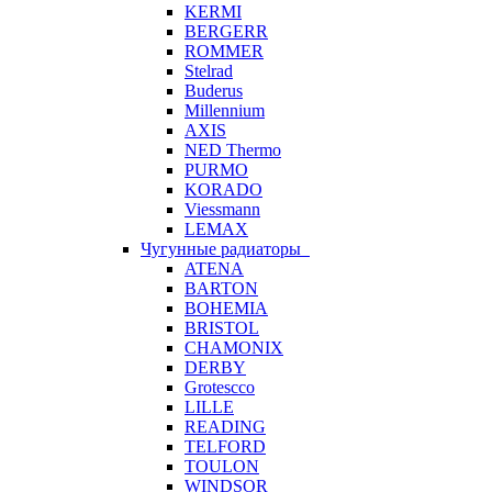
KERMI
BERGERR
ROMMER
Stelrad
Buderus
Millennium
AXIS
NED Thermo
PURMO
KORADO
Viessmann
LEMAX
Чугунные радиаторы
ATENA
BARTON
BOHEMIA
BRISTOL
CHAMONIX
DERBY
Grotescco
LILLE
READING
TELFORD
TOULON
WINDSOR