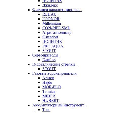
ПОЛИТЭК
Джилекс
Фитинги канализационные
REHAU
UPONOR
Millennium
CON-PIPE SML
Агригазполимер
Ostendorf
ПОЛИТЭК
PRO AQUA
STOUT
Сервоприводы
Danfoss
Гидравлические стрелки
STOUT
Газовые водонагреватели
Ariston
Hajdu
MOR-FLO
Termica
MIDEA
HUBERT
Аккумуляторный инструмент
Toua