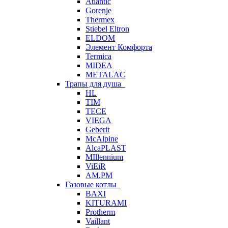
Atlantic
Gorenje
Thermex
Stiebel Eltron
ELDOM
Элемент Комфорта
Termica
MIDEA
METALAC
Трапы для душа
HL
TIM
TECE
VIEGA
Geberit
McAlpine
AlcaPLAST
MIllennium
ViEiR
AM.PM
Газовые котлы
BAXI
KITURAMI
Protherm
Vaillant