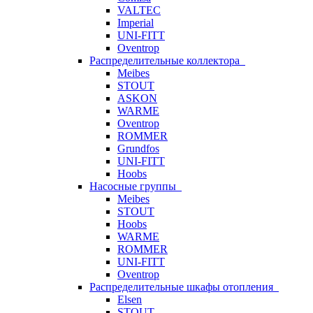
VALTEC
Imperial
UNI-FITT
Oventrop
Распределительные коллектора
Meibes
STOUT
ASKON
WARME
Oventrop
ROMMER
Grundfos
UNI-FITT
Hoobs
Насосные группы
Meibes
STOUT
Hoobs
WARME
ROMMER
UNI-FITT
Oventrop
Распределительные шкафы отопления
Elsen
STOUT