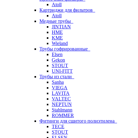
Atoll
Картриджи для фильтров
Atoll
Медные трубы
JINTIAN
HME
KME
Wieland
Трубы гофрированные
Elsen
Gekon
STOUT
UNI-FITT
Трубы из стали
Sanha
VIEGA
LAVITA
VALTEC
NEPTUN
Stahlmann
ROMMER
Фитинги для сшитого полиэтилена
TECE
STOUT
ELSEN