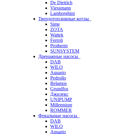
De Dietrich
Viessmann
Lamborghini
Твердотопливные котлы
Sime
ZOTA
Wattek
Ferroli
Protherm
SUNSYSTEM
Дренажные насосы
DAB
WILO
Aquario
Pedrollo
Belamos
Grundfos
Джилекс
UNIPUMP
Millennium
ROMMER
Фекальные насосы
DAB
WILO
Aquario