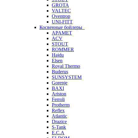
GROTA
VALTEC
Oventrop
UNI-FITT
Косвенные бойлеры
APAMET
ACV
STOUT
ROMMER
Hajdu
Elsen
Royal Thermo
Buderus
SUNSYSTEM
Gorenje
BAXI
Ariston
Ferroli
Protherm
Reflex
Atlantic
Drazice
S-Tank
E.C.A