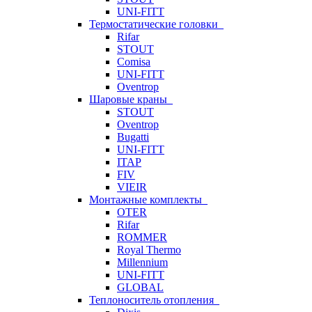
UNI-FITT
Термостатические головки
Rifar
STOUT
Comisa
UNI-FITT
Oventrop
Шаровые краны
STOUT
Oventrop
Bugatti
UNI-FITT
ITAP
FIV
VIEIR
Монтажные комплекты
OTER
Rifar
ROMMER
Royal Thermo
Millennium
UNI-FITT
GLOBAL
Теплоноситель отопления