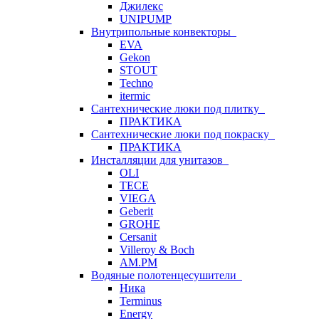
Джилекс
UNIPUMP
Внутрипольные конвекторы
EVA
Gekon
STOUT
Techno
itermic
Сантехнические люки под плитку
ПРАКТИКА
Сантехнические люки под покраску
ПРАКТИКА
Инсталляции для унитазов
OLI
TECE
VIEGA
Geberit
GROHE
Cersanit
Villeroy & Boch
AM.PM
Водяные полотенцесушители
Ника
Terminus
Energy