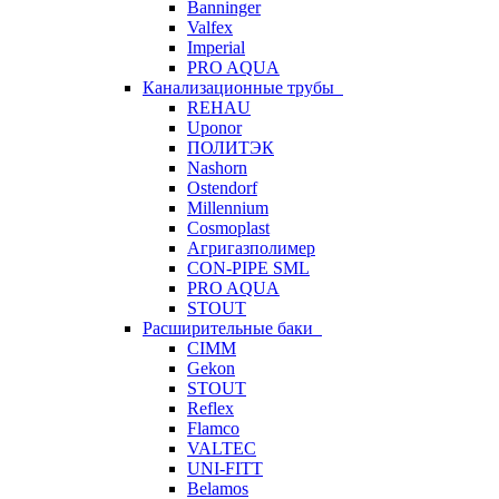
Banninger
Valfex
Imperial
PRO AQUA
Канализационные трубы
REHAU
Uponor
ПОЛИТЭК
Nashorn
Ostendorf
Millennium
Cosmoplast
Агригазполимер
CON-PIPE SML
PRO AQUA
STOUT
Расширительные баки
CIMM
Gekon
STOUT
Reflex
Flamco
VALTEC
UNI-FITT
Belamos