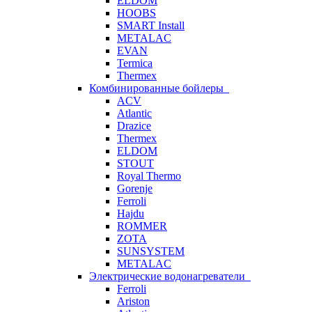
ELDOM
HOOBS
SMART Install
METALAC
EVAN
Termica
Thermex
Комбинированные бойлеры
ACV
Atlantic
Drazice
Thermex
ELDOM
STOUT
Royal Thermo
Gorenje
Ferroli
Hajdu
ROMMER
ZOTA
SUNSYSTEM
METALAC
Электрические водонагреватели
Ferroli
Ariston