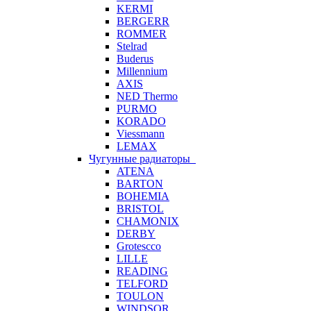
KERMI
BERGERR
ROMMER
Stelrad
Buderus
Millennium
AXIS
NED Thermo
PURMO
KORADO
Viessmann
LEMAX
Чугунные радиаторы
ATENA
BARTON
BOHEMIA
BRISTOL
CHAMONIX
DERBY
Grotescco
LILLE
READING
TELFORD
TOULON
WINDSOR