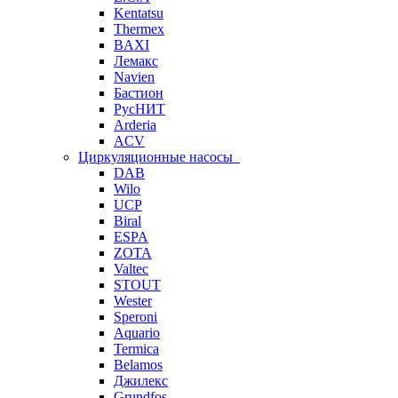
Kentatsu
Thermex
BAXI
Лемакс
Navien
Бастион
РусНИТ
Arderia
ACV
Циркуляционные насосы
DAB
Wilo
UCP
Biral
ESPA
ZOTA
Valtec
STOUT
Wester
Speroni
Aquario
Termica
Belamos
Джилекс
Grundfos