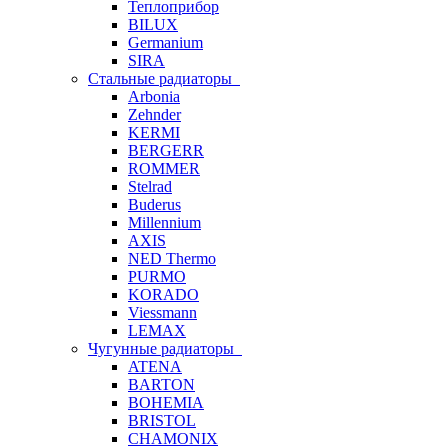
Теплоприбор
BILUX
Germanium
SIRA
Стальные радиаторы
Arbonia
Zehnder
KERMI
BERGERR
ROMMER
Stelrad
Buderus
Millennium
AXIS
NED Thermo
PURMO
KORADO
Viessmann
LEMAX
Чугунные радиаторы
ATENA
BARTON
BOHEMIA
BRISTOL
CHAMONIX