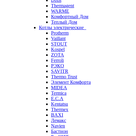
Dixis
Thermagent
WARME
Комфортный Дом
Теплый Дом
Котлы электрические
Protherm
Vaillant
STOUT
Kospel
ZOTA
Ferroli
РЭКО
SAVITR
Thermo Trust
Элемент Комфорта
MIDEA
Termica
E.C.A
Kentatsu
Thermex
BAXI
Лемакс
Navien
Бастион