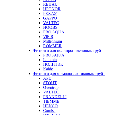
REHAU
UPONOR
РЕХАУ
GAPPO
VALTEC
HOOBS
PRO AQUA
ViEiR
Millennium
ROMMER
Фитинги для полипропиленовых труб
PRO AQUA
Lammin
ПОЛИТЭК
Kalde
Фитинги для металлопластиковых труб
APE
STOUT
Oventrop
VALTEC
PRANDELLI
TIEMME
HENCO
Comisa