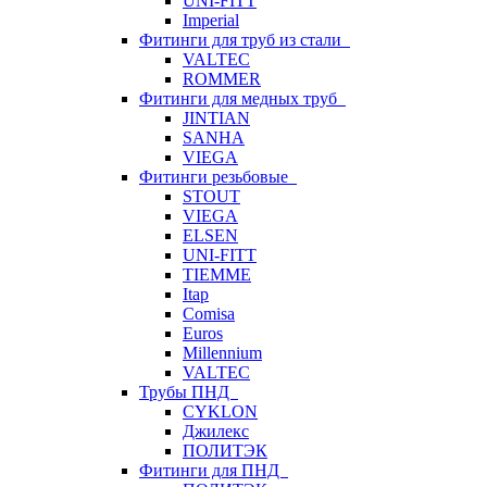
UNI-FITT
Imperial
Фитинги для труб из стали
VALTEC
ROMMER
Фитинги для медных труб
JINTIAN
SANHA
VIEGA
Фитинги резьбовые
STOUT
VIEGA
ELSEN
UNI-FITT
TIEMME
Itap
Comisa
Euros
Millennium
VALTEC
Трубы ПНД
CYKLON
Джилекс
ПОЛИТЭК
Фитинги для ПНД