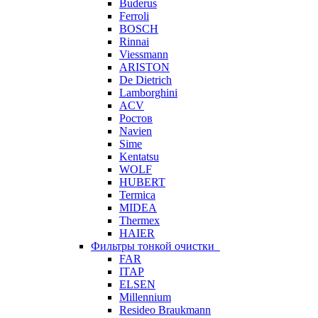
Buderus
Ferroli
BOSCH
Rinnai
Viessmann
ARISTON
De Dietrich
Lamborghini
ACV
Ростов
Navien
Sime
Kentatsu
WOLF
HUBERT
Termica
MIDEA
Thermex
HAIER
Фильтры тонкой очистки
FAR
ITAP
ELSEN
Millennium
Resideo Braukmann