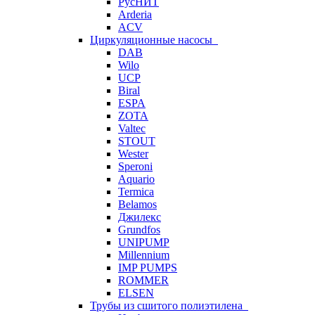
РусНИТ
Arderia
ACV
Циркуляционные насосы
DAB
Wilo
UCP
Biral
ESPA
ZOTA
Valtec
STOUT
Wester
Speroni
Aquario
Termica
Belamos
Джилекс
Grundfos
UNIPUMP
Millennium
IMP PUMPS
ROMMER
ELSEN
Трубы из сшитого полиэтилена