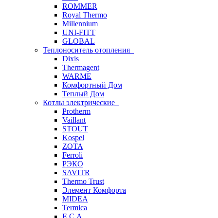
ROMMER
Royal Thermo
Millennium
UNI-FITT
GLOBAL
Теплоноситель отопления
Dixis
Thermagent
WARME
Комфортный Дом
Теплый Дом
Котлы электрические
Protherm
Vaillant
STOUT
Kospel
ZOTA
Ferroli
РЭКО
SAVITR
Thermo Trust
Элемент Комфорта
MIDEA
Termica
E.C.A