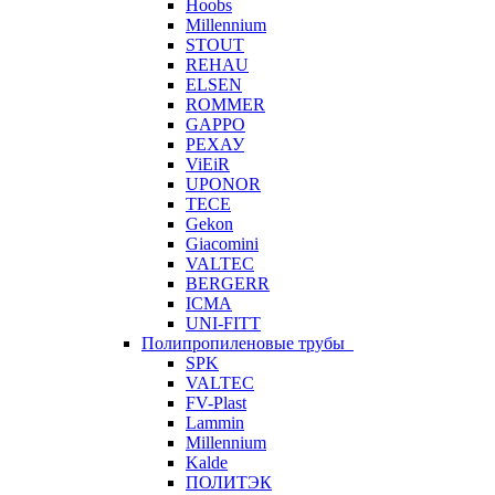
Hoobs
Millennium
STOUT
REHAU
ELSEN
ROMMER
GAPPO
РЕХАУ
ViEiR
UPONOR
TECE
Gekon
Giacomini
VALTEC
BERGERR
ICMA
UNI-FITT
Полипропиленовые трубы
SPK
VALTEC
FV-Plast
Lammin
Millennium
Kalde
ПОЛИТЭК