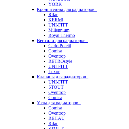
YORK
Кронштейны для радиаторов
Rifar
KERMI
UNI-FITT
Millennium
Royal Thermo
Вентили для радиаторов
Carlo Poletti
Comisa
Oventrop
RETROstyle
UNI-FITT
Luxor
Клапаны для радиаторов
UNI-FITT
STOUT
Oventrop
Comisa
Узлы для радиаторов
Comisa
Oventrop
REHAU
Rifar
STOUT