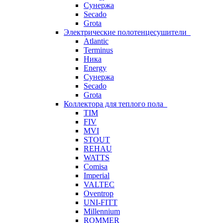
Сунержа
Secado
Grota
Электрические полотенцесушители
Atlantic
Terminus
Ника
Energy
Сунержа
Secado
Grota
Коллектора для теплого пола
TIM
FIV
MVI
STOUT
REHAU
WATTS
Comisa
Imperial
VALTEC
Oventrop
UNI-FITT
Millennium
ROMMER