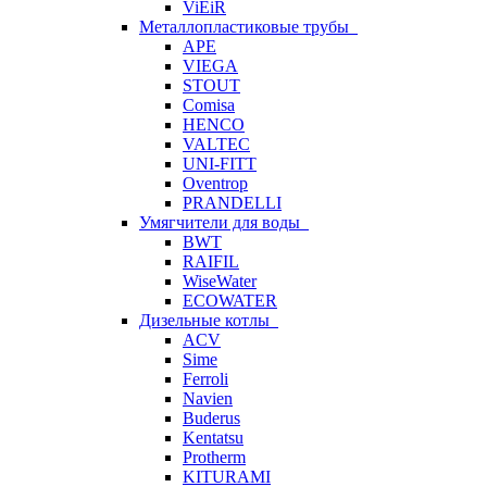
ViEiR
Металлопластиковые трубы
APE
VIEGA
STOUT
Comisa
HENCO
VALTEC
UNI-FITT
Oventrop
PRANDELLI
Умягчители для воды
BWT
RAIFIL
WiseWater
ECOWATER
Дизельные котлы
ACV
Sime
Ferroli
Navien
Buderus
Kentatsu
Protherm
KITURAMI