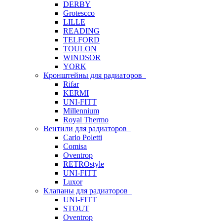
DERBY
Grotescco
LILLE
READING
TELFORD
TOULON
WINDSOR
YORK
Кронштейны для радиаторов
Rifar
KERMI
UNI-FITT
Millennium
Royal Thermo
Вентили для радиаторов
Carlo Poletti
Comisa
Oventrop
RETROstyle
UNI-FITT
Luxor
Клапаны для радиаторов
UNI-FITT
STOUT
Oventrop