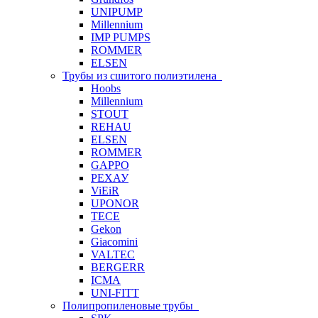
UNIPUMP
Millennium
IMP PUMPS
ROMMER
ELSEN
Трубы из сшитого полиэтилена
Hoobs
Millennium
STOUT
REHAU
ELSEN
ROMMER
GAPPO
РЕХАУ
ViEiR
UPONOR
TECE
Gekon
Giacomini
VALTEC
BERGERR
ICMA
UNI-FITT
Полипропиленовые трубы