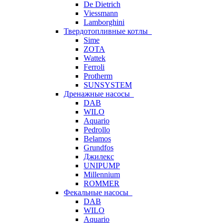
De Dietrich
Viessmann
Lamborghini
Твердотопливные котлы
Sime
ZOTA
Wattek
Ferroli
Protherm
SUNSYSTEM
Дренажные насосы
DAB
WILO
Aquario
Pedrollo
Belamos
Grundfos
Джилекс
UNIPUMP
Millennium
ROMMER
Фекальные насосы
DAB
WILO
Aquario