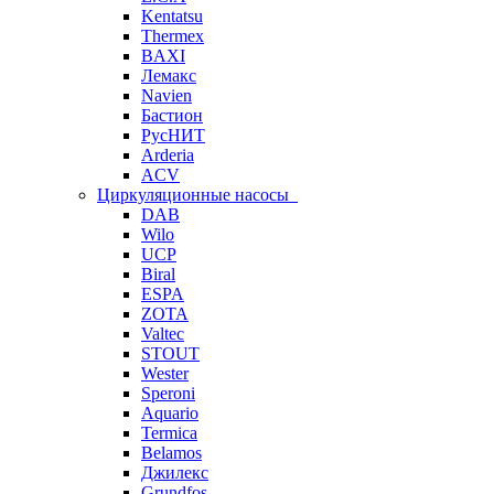
Kentatsu
Thermex
BAXI
Лемакс
Navien
Бастион
РусНИТ
Arderia
ACV
Циркуляционные насосы
DAB
Wilo
UCP
Biral
ESPA
ZOTA
Valtec
STOUT
Wester
Speroni
Aquario
Termica
Belamos
Джилекс
Grundfos