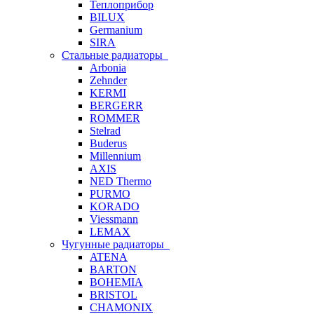
Теплоприбор
BILUX
Germanium
SIRA
Стальные радиаторы
Arbonia
Zehnder
KERMI
BERGERR
ROMMER
Stelrad
Buderus
Millennium
AXIS
NED Thermo
PURMO
KORADO
Viessmann
LEMAX
Чугунные радиаторы
ATENA
BARTON
BOHEMIA
BRISTOL
CHAMONIX