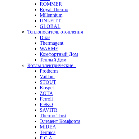
ROMMER
Royal Thermo
Millennium
UNI-FITT
GLOBAL
Теплоноситель отопления
Dixis
Thermagent
WARME
Комфортный Дом
Теплый Дом
Котлы электрические
Protherm
Vaillant
STOUT
Kospel
ZOTA
Ferroli
РЭКО
SAVITR
Thermo Trust
Элемент Комфорта
MIDEA
Termica
E.C.A