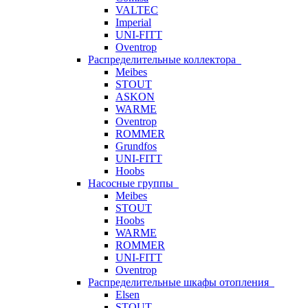
VALTEC
Imperial
UNI-FITT
Oventrop
Распределительные коллектора
Meibes
STOUT
ASKON
WARME
Oventrop
ROMMER
Grundfos
UNI-FITT
Hoobs
Насосные группы
Meibes
STOUT
Hoobs
WARME
ROMMER
UNI-FITT
Oventrop
Распределительные шкафы отопления
Elsen
STOUT