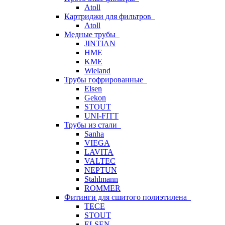
Atoll
Картриджи для фильтров
Atoll
Медные трубы
JINTIAN
HME
KME
Wieland
Трубы гофрированные
Elsen
Gekon
STOUT
UNI-FITT
Трубы из стали
Sanha
VIEGA
LAVITA
VALTEC
NEPTUN
Stahlmann
ROMMER
Фитинги для сшитого полиэтилена
TECE
STOUT
ELSEN