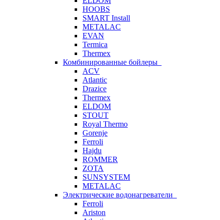
ELDOM
HOOBS
SMART Install
METALAC
EVAN
Termica
Thermex
Комбинированные бойлеры
ACV
Atlantic
Drazice
Thermex
ELDOM
STOUT
Royal Thermo
Gorenje
Ferroli
Hajdu
ROMMER
ZOTA
SUNSYSTEM
METALAC
Электрические водонагреватели
Ferroli
Ariston