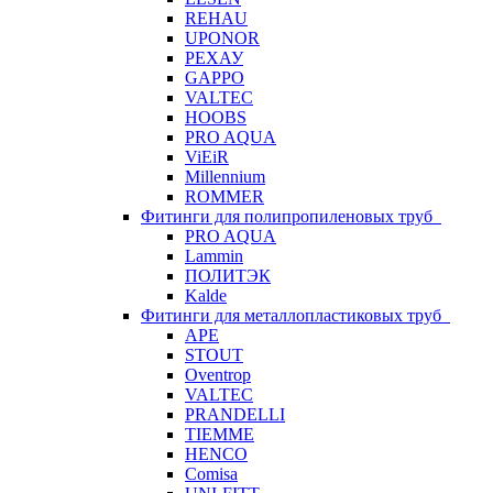
REHAU
UPONOR
РЕХАУ
GAPPO
VALTEC
HOOBS
PRO AQUA
ViEiR
Millennium
ROMMER
Фитинги для полипропиленовых труб
PRO AQUA
Lammin
ПОЛИТЭК
Kalde
Фитинги для металлопластиковых труб
APE
STOUT
Oventrop
VALTEC
PRANDELLI
TIEMME
HENCO
Comisa