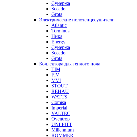
Сунержа
Secado
Grota
Электрические полотенцесушители
Atlantic
Terminus
Ника
Energy
Сунержа
Secado
Grota
Коллектора для теплого пола
TIM
FIV
MVI
STOUT
REHAU
WATTS
Comisa
Imperial
VALTEC
Oventrop
UNI-FITT
Millennium
ROMMER