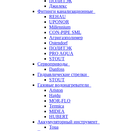
ПОЛИТЭК
Джилекс
Фитинги канализационные
REHAU
UPONOR
Millennium
CON-PIPE SML
Агригазполимер
Ostendorf
ПОЛИТЭК
PRO AQUA
STOUT
Сервоприводы
Danfoss
Гидравлические стрелки
STOUT
Газовые водонагреватели
Ariston
Hajdu
MOR-FLO
Termica
MIDEA
HUBERT
Аккумуляторный инструмент
Toua