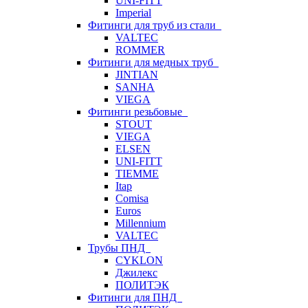
UNI-FITT
Imperial
Фитинги для труб из стали
VALTEC
ROMMER
Фитинги для медных труб
JINTIAN
SANHA
VIEGA
Фитинги резьбовые
STOUT
VIEGA
ELSEN
UNI-FITT
TIEMME
Itap
Comisa
Euros
Millennium
VALTEC
Трубы ПНД
CYKLON
Джилекс
ПОЛИТЭК
Фитинги для ПНД