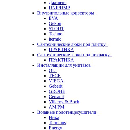
Джилекс
UNIPUMP
Внутрипольные конвекторы
EVA
Gekon
STOUT
Techno
itermic
Сантехнические люки под плитку
ПРАКТИКА
Сантехнические люки под покраску
ПРАКТИКА
Инсталляции для унитазов
OLI
TECE
VIEGA
Geberit
GROHE
Cersanit
Villeroy & Boch
AM.PM
Водяные полотенцесушители
Ника
Terminus
Energy