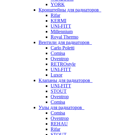
YORK
Кронштейны для радиаторов
Rifar
KERMI
UNI-FITT
Millennium
Royal Thermo
Вентили для радиаторов
Carlo Poletti
Comisa
Oventrop
RETROstyle
UNI-FITT
Luxor
Клапаны для радиаторов
UNI-FITT
STOUT
Oventrop
Comisa
Узлы для радиаторов
Comisa
Oventrop
REHAU
Rifar
STOUT