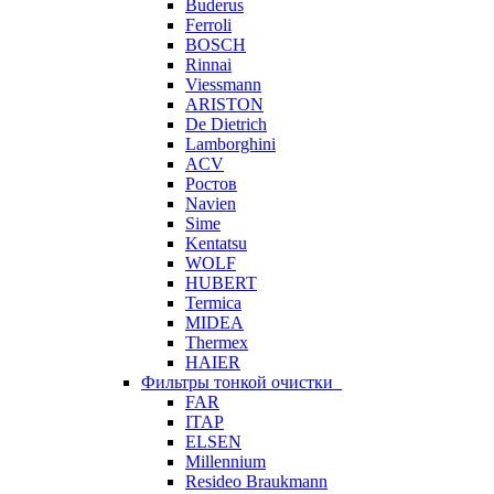
Buderus
Ferroli
BOSCH
Rinnai
Viessmann
ARISTON
De Dietrich
Lamborghini
ACV
Ростов
Navien
Sime
Kentatsu
WOLF
HUBERT
Termica
MIDEA
Thermex
HAIER
Фильтры тонкой очистки
FAR
ITAP
ELSEN
Millennium
Resideo Braukmann