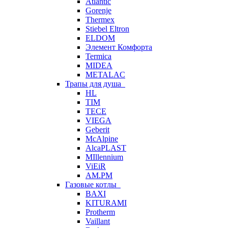
Atlantic
Gorenje
Thermex
Stiebel Eltron
ELDOM
Элемент Комфорта
Termica
MIDEA
METALAC
Трапы для душа
HL
TIM
TECE
VIEGA
Geberit
McAlpine
AlcaPLAST
MIllennium
ViEiR
AM.PM
Газовые котлы
BAXI
KITURAMI
Protherm
Vaillant