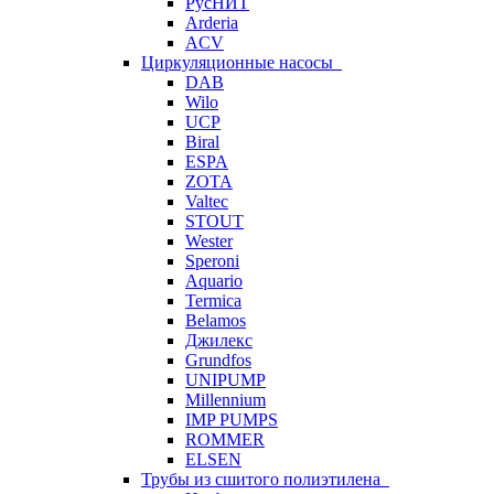
РусНИТ
Arderia
ACV
Циркуляционные насосы
DAB
Wilo
UCP
Biral
ESPA
ZOTA
Valtec
STOUT
Wester
Speroni
Aquario
Termica
Belamos
Джилекс
Grundfos
UNIPUMP
Millennium
IMP PUMPS
ROMMER
ELSEN
Трубы из сшитого полиэтилена