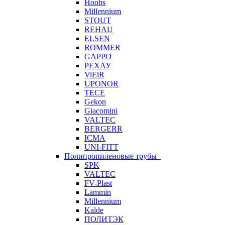
Hoobs
Millennium
STOUT
REHAU
ELSEN
ROMMER
GAPPO
РЕХАУ
ViEiR
UPONOR
TECE
Gekon
Giacomini
VALTEC
BERGERR
ICMA
UNI-FITT
Полипропиленовые трубы
SPK
VALTEC
FV-Plast
Lammin
Millennium
Kalde
ПОЛИТЭК