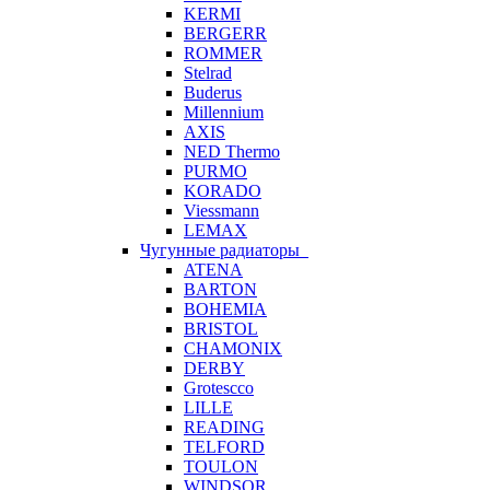
KERMI
BERGERR
ROMMER
Stelrad
Buderus
Millennium
AXIS
NED Thermo
PURMO
KORADO
Viessmann
LEMAX
Чугунные радиаторы
ATENA
BARTON
BOHEMIA
BRISTOL
CHAMONIX
DERBY
Grotescco
LILLE
READING
TELFORD
TOULON
WINDSOR