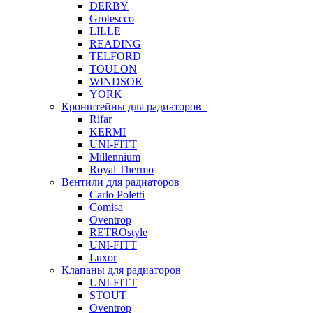
DERBY
Grotescco
LILLE
READING
TELFORD
TOULON
WINDSOR
YORK
Кронштейны для радиаторов
Rifar
KERMI
UNI-FITT
Millennium
Royal Thermo
Вентили для радиаторов
Carlo Poletti
Comisa
Oventrop
RETROstyle
UNI-FITT
Luxor
Клапаны для радиаторов
UNI-FITT
STOUT
Oventrop