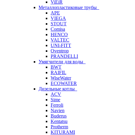
ViEiR
Металлопластиковые трубы
APE
VIEGA
STOUT
Comisa
HENCO
VALTEC
UNI-FITT
Oventrop
PRANDELLI
Умягчители для воды
BWT
RAIFIL
WiseWater
ECOWATER
Дизельные котлы
ACV
Sime
Ferroli
Navien
Buderus
Kentatsu
Protherm
KITURAMI