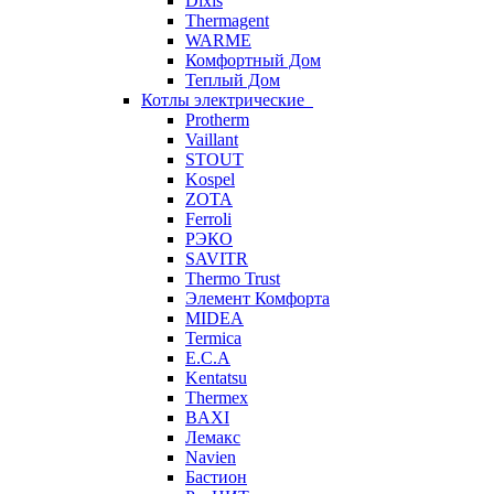
Dixis
Thermagent
WARME
Комфортный Дом
Теплый Дом
Котлы электрические
Protherm
Vaillant
STOUT
Kospel
ZOTA
Ferroli
РЭКО
SAVITR
Thermo Trust
Элемент Комфорта
MIDEA
Termica
E.C.A
Kentatsu
Thermex
BAXI
Лемакс
Navien
Бастион