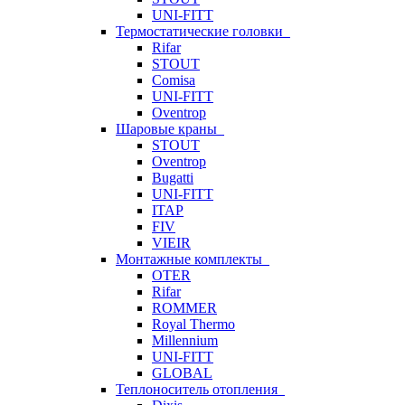
UNI-FITT
Термостатические головки
Rifar
STOUT
Comisa
UNI-FITT
Oventrop
Шаровые краны
STOUT
Oventrop
Bugatti
UNI-FITT
ITAP
FIV
VIEIR
Монтажные комплекты
OTER
Rifar
ROMMER
Royal Thermo
Millennium
UNI-FITT
GLOBAL
Теплоноситель отопления