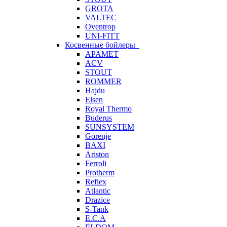
GROTA
VALTEC
Oventrop
UNI-FITT
Косвенные бойлеры
APAMET
ACV
STOUT
ROMMER
Hajdu
Elsen
Royal Thermo
Buderus
SUNSYSTEM
Gorenje
BAXI
Ariston
Ferroli
Protherm
Reflex
Atlantic
Drazice
S-Tank
E.C.A