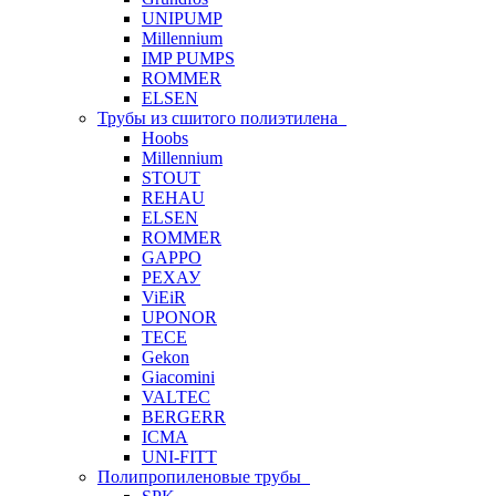
UNIPUMP
Millennium
IMP PUMPS
ROMMER
ELSEN
Трубы из сшитого полиэтилена
Hoobs
Millennium
STOUT
REHAU
ELSEN
ROMMER
GAPPO
РЕХАУ
ViEiR
UPONOR
TECE
Gekon
Giacomini
VALTEC
BERGERR
ICMA
UNI-FITT
Полипропиленовые трубы