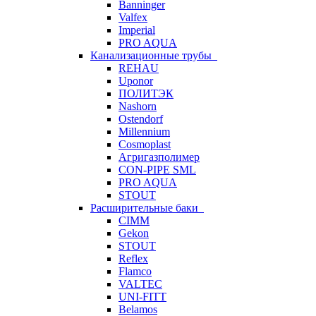
Banninger
Valfex
Imperial
PRO AQUA
Канализационные трубы
REHAU
Uponor
ПОЛИТЭК
Nashorn
Ostendorf
Millennium
Cosmoplast
Агригазполимер
CON-PIPE SML
PRO AQUA
STOUT
Расширительные баки
CIMM
Gekon
STOUT
Reflex
Flamco
VALTEC
UNI-FITT
Belamos