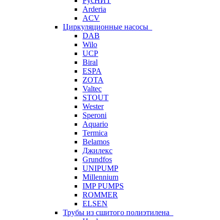
РусНИТ
Arderia
ACV
Циркуляционные насосы
DAB
Wilo
UCP
Biral
ESPA
ZOTA
Valtec
STOUT
Wester
Speroni
Aquario
Termica
Belamos
Джилекс
Grundfos
UNIPUMP
Millennium
IMP PUMPS
ROMMER
ELSEN
Трубы из сшитого полиэтилена