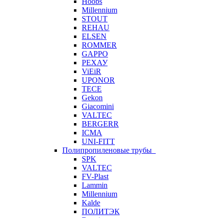
Hoobs
Millennium
STOUT
REHAU
ELSEN
ROMMER
GAPPO
РЕХАУ
ViEiR
UPONOR
TECE
Gekon
Giacomini
VALTEC
BERGERR
ICMA
UNI-FITT
Полипропиленовые трубы
SPK
VALTEC
FV-Plast
Lammin
Millennium
Kalde
ПОЛИТЭК