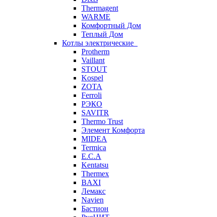
Thermagent
WARME
Комфортный Дом
Теплый Дом
Котлы электрические
Protherm
Vaillant
STOUT
Kospel
ZOTA
Ferroli
РЭКО
SAVITR
Thermo Trust
Элемент Комфорта
MIDEA
Termica
E.C.A
Kentatsu
Thermex
BAXI
Лемакс
Navien
Бастион