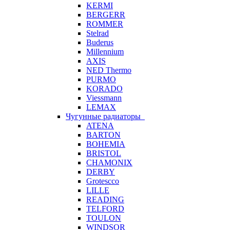
KERMI
BERGERR
ROMMER
Stelrad
Buderus
Millennium
AXIS
NED Thermo
PURMO
KORADO
Viessmann
LEMAX
Чугунные радиаторы
ATENA
BARTON
BOHEMIA
BRISTOL
CHAMONIX
DERBY
Grotescco
LILLE
READING
TELFORD
TOULON
WINDSOR