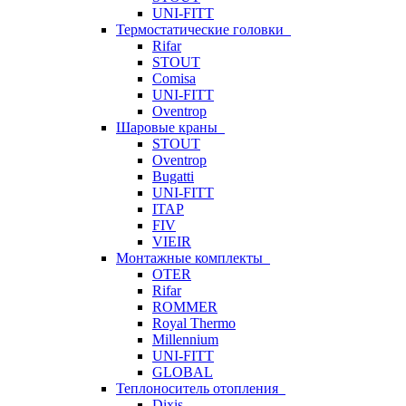
UNI-FITT
Термостатические головки
Rifar
STOUT
Comisa
UNI-FITT
Oventrop
Шаровые краны
STOUT
Oventrop
Bugatti
UNI-FITT
ITAP
FIV
VIEIR
Монтажные комплекты
OTER
Rifar
ROMMER
Royal Thermo
Millennium
UNI-FITT
GLOBAL
Теплоноситель отопления
Dixis