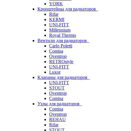
YORK
Кронштейны для радиаторов
Rifar
KERMI
UNI-FITT
Millennium
Royal Thermo
Вентили для радиаторов
Carlo Poletti
Comisa
Oventrop
RETROstyle
UNI-FITT
Luxor
Клапаны для радиаторов
UNI-FITT
STOUT
Oventrop
Comisa
Узлы для радиаторов
Comisa
Oventrop
REHAU
Rifar
STOUT