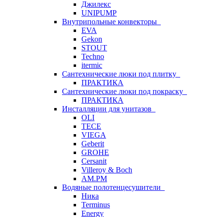
Джилекс
UNIPUMP
Внутрипольные конвекторы
EVA
Gekon
STOUT
Techno
itermic
Сантехнические люки под плитку
ПРАКТИКА
Сантехнические люки под покраску
ПРАКТИКА
Инсталляции для унитазов
OLI
TECE
VIEGA
Geberit
GROHE
Cersanit
Villeroy & Boch
AM.PM
Водяные полотенцесушители
Ника
Terminus
Energy