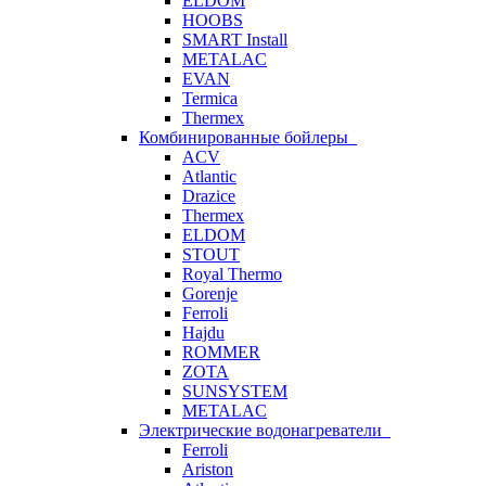
ELDOM
HOOBS
SMART Install
METALAC
EVAN
Termica
Thermex
Комбинированные бойлеры
ACV
Atlantic
Drazice
Thermex
ELDOM
STOUT
Royal Thermo
Gorenje
Ferroli
Hajdu
ROMMER
ZOTA
SUNSYSTEM
METALAC
Электрические водонагреватели
Ferroli
Ariston