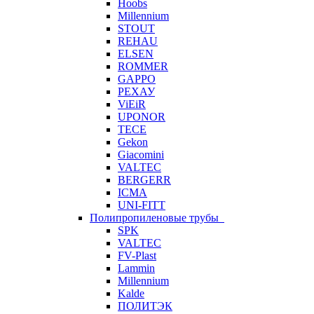
Hoobs
Millennium
STOUT
REHAU
ELSEN
ROMMER
GAPPO
РЕХАУ
ViEiR
UPONOR
TECE
Gekon
Giacomini
VALTEC
BERGERR
ICMA
UNI-FITT
Полипропиленовые трубы
SPK
VALTEC
FV-Plast
Lammin
Millennium
Kalde
ПОЛИТЭК