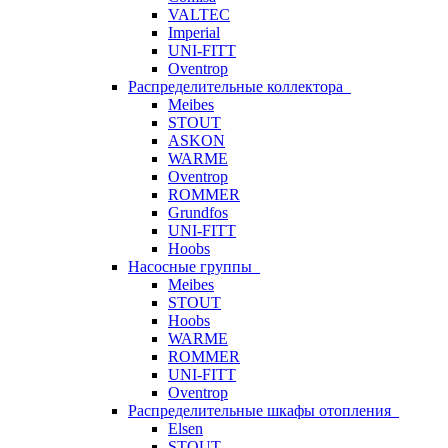
VALTEC
Imperial
UNI-FITT
Oventrop
Распределительные коллектора
Meibes
STOUT
ASKON
WARME
Oventrop
ROMMER
Grundfos
UNI-FITT
Hoobs
Насосные группы
Meibes
STOUT
Hoobs
WARME
ROMMER
UNI-FITT
Oventrop
Распределительные шкафы отопления
Elsen
STOUT