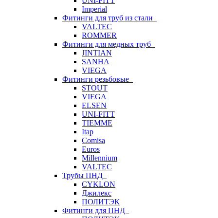
UNI-FITT
Imperial
Фитинги для труб из стали
VALTEC
ROMMER
Фитинги для медных труб
JINTIAN
SANHA
VIEGA
Фитинги резьбовые
STOUT
VIEGA
ELSEN
UNI-FITT
TIEMME
Itap
Comisa
Euros
Millennium
VALTEC
Трубы ПНД
CYKLON
Джилекс
ПОЛИТЭК
Фитинги для ПНД