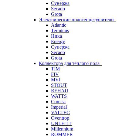
Сунержа
Secado
Grota
Электрические полотенцесушители
Atlantic
Terminus
Ника
Energy
Сунержа
Secado
Grota
Коллектора для теплого пола
TIM
FIV
MVI
STOUT
REHAU
WATTS
Comisa
Imperial
VALTEC
Oventrop
UNI-FITT
Millennium
ROMMER