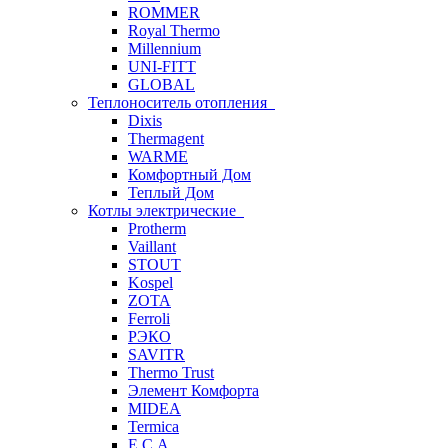
ROMMER
Royal Thermo
Millennium
UNI-FITT
GLOBAL
Теплоноситель отопления
Dixis
Thermagent
WARME
Комфортный Дом
Теплый Дом
Котлы электрические
Protherm
Vaillant
STOUT
Kospel
ZOTA
Ferroli
РЭКО
SAVITR
Thermo Trust
Элемент Комфорта
MIDEA
Termica
E.C.A