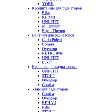
YORK
Кронштейны для радиаторов
Rifar
KERMI
UNI-FITT
Millennium
Royal Thermo
Вентили для радиаторов
Carlo Poletti
Comisa
Oventrop
RETROstyle
UNI-FITT
Luxor
Клапаны для радиаторов
UNI-FITT
STOUT
Oventrop
Comisa
Узлы для радиаторов
Comisa
Oventrop
REHAU
Rifar
STOUT