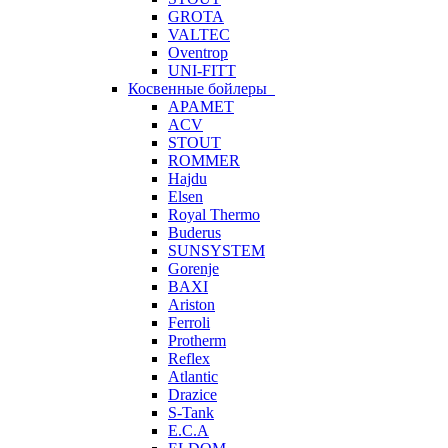
GROTA
VALTEC
Oventrop
UNI-FITT
Косвенные бойлеры
APAMET
ACV
STOUT
ROMMER
Hajdu
Elsen
Royal Thermo
Buderus
SUNSYSTEM
Gorenje
BAXI
Ariston
Ferroli
Protherm
Reflex
Atlantic
Drazice
S-Tank
E.C.A