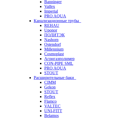
Banninger
Valfex
Imperial
PRO AQUA
Канализационные трубы
REHAU
Uponor
ПОЛИТЭК
Nashorn
Ostendorf
Millennium
Cosmoplast
Агригазполимер
CON-PIPE SML
PRO AQUA
STOUT
Расширительные баки
CIMM
Gekon
STOUT
Reflex
Flamco
VALTEC
UNI-FITT
Belamos