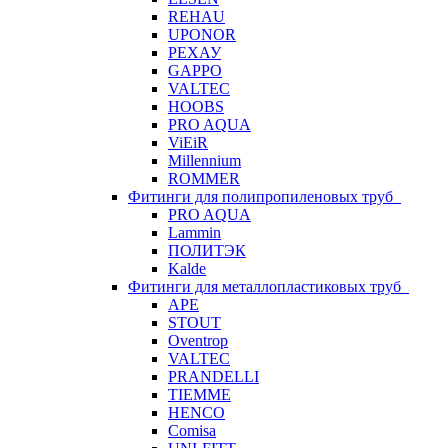
REHAU
UPONOR
РЕХАУ
GAPPO
VALTEC
HOOBS
PRO AQUA
ViEiR
Millennium
ROMMER
Фитинги для полипропиленовых труб
PRO AQUA
Lammin
ПОЛИТЭК
Kalde
Фитинги для металлопластиковых труб
APE
STOUT
Oventrop
VALTEC
PRANDELLI
TIEMME
HENCO
Comisa