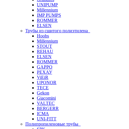
UNIPUMP
Millennium
IMP PUMPS
ROMMER
ELSEN
Трубы из сшитого полиэтилена
Hoobs
Millennium
STOUT
REHAU
ELSEN
ROMMER
GAPPO
РЕХАУ
ViEiR
UPONOR
TECE
Gekon
Giacomini
VALTEC
BERGERR
ICMA
UNI-FITT
Полипропиленовые трубы