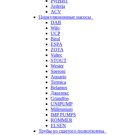
РусНИТ
Arderia
ACV
Циркуляционные насосы
DAB
Wilo
UCP
Biral
ESPA
ZOTA
Valtec
STOUT
Wester
Speroni
Aquario
Termica
Belamos
Джилекс
Grundfos
UNIPUMP
Millennium
IMP PUMPS
ROMMER
ELSEN
Трубы из сшитого полиэтилена