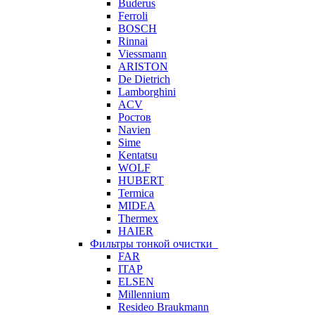
Buderus
Ferroli
BOSCH
Rinnai
Viessmann
ARISTON
De Dietrich
Lamborghini
ACV
Ростов
Navien
Sime
Kentatsu
WOLF
HUBERT
Termica
MIDEA
Thermex
HAIER
Фильтры тонкой очистки
FAR
ITAP
ELSEN
Millennium
Resideo Braukmann