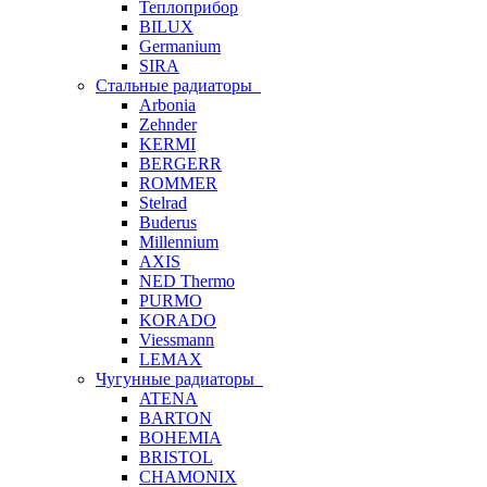
Теплоприбор
BILUX
Germanium
SIRA
Стальные радиаторы
Arbonia
Zehnder
KERMI
BERGERR
ROMMER
Stelrad
Buderus
Millennium
AXIS
NED Thermo
PURMO
KORADO
Viessmann
LEMAX
Чугунные радиаторы
ATENA
BARTON
BOHEMIA
BRISTOL
CHAMONIX