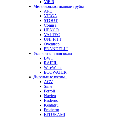
ViEiR
Металлопластиковые трубы
APE
VIEGA
STOUT
Comisa
HENCO
VALTEC
UNI-FITT
Oventrop
PRANDELLI
Умягчители для воды
BWT
RAIFIL
WiseWater
ECOWATER
Дизельные котлы
ACV
Sime
Ferroli
Navien
Buderus
Kentatsu
Protherm
KITURAMI