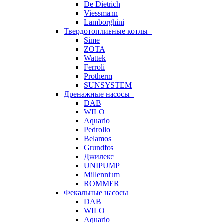
De Dietrich
Viessmann
Lamborghini
Твердотопливные котлы
Sime
ZOTA
Wattek
Ferroli
Protherm
SUNSYSTEM
Дренажные насосы
DAB
WILO
Aquario
Pedrollo
Belamos
Grundfos
Джилекс
UNIPUMP
Millennium
ROMMER
Фекальные насосы
DAB
WILO
Aquario