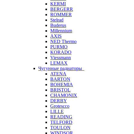
KERMI
BERGERR
ROMMER
Stelrad
Buderus
Millennium
AXIS
NED Thermo
PURMO
KORADO
Viessmann
LEMAX
Чугунные радиаторы
ATENA
BARTON
BOHEMIA
BRISTOL
CHAMONIX
DERBY
Grotescco
LILLE
READING
TELFORD
TOULON
WINDSOR