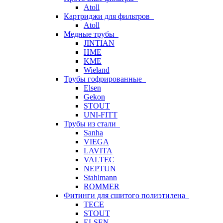
Atoll
Картриджи для фильтров
Atoll
Медные трубы
JINTIAN
HME
KME
Wieland
Трубы гофрированные
Elsen
Gekon
STOUT
UNI-FITT
Трубы из стали
Sanha
VIEGA
LAVITA
VALTEC
NEPTUN
Stahlmann
ROMMER
Фитинги для сшитого полиэтилена
TECE
STOUT
ELSEN