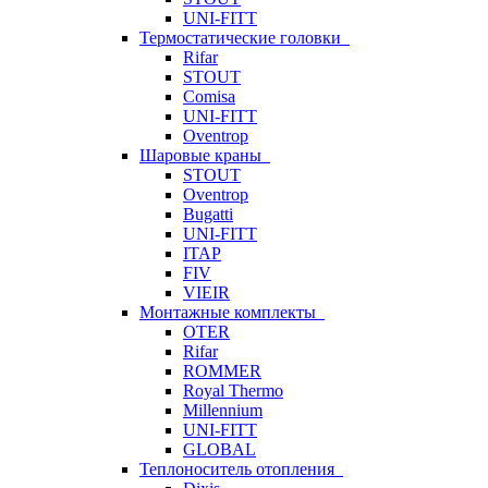
UNI-FITT
Термостатические головки
Rifar
STOUT
Comisa
UNI-FITT
Oventrop
Шаровые краны
STOUT
Oventrop
Bugatti
UNI-FITT
ITAP
FIV
VIEIR
Монтажные комплекты
OTER
Rifar
ROMMER
Royal Thermo
Millennium
UNI-FITT
GLOBAL
Теплоноситель отопления