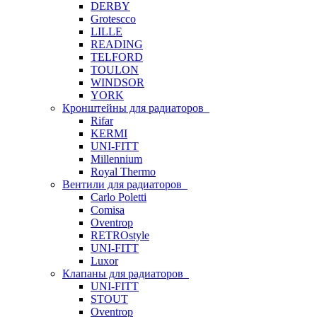
DERBY
Grotescco
LILLE
READING
TELFORD
TOULON
WINDSOR
YORK
Кронштейны для радиаторов
Rifar
KERMI
UNI-FITT
Millennium
Royal Thermo
Вентили для радиаторов
Carlo Poletti
Comisa
Oventrop
RETROstyle
UNI-FITT
Luxor
Клапаны для радиаторов
UNI-FITT
STOUT
Oventrop