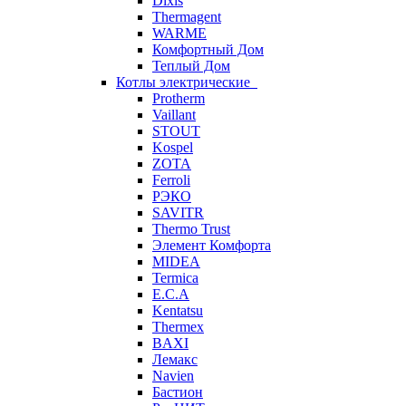
Dixis
Thermagent
WARME
Комфортный Дом
Теплый Дом
Котлы электрические
Protherm
Vaillant
STOUT
Kospel
ZOTA
Ferroli
РЭКО
SAVITR
Thermo Trust
Элемент Комфорта
MIDEA
Termica
E.C.A
Kentatsu
Thermex
BAXI
Лемакс
Navien
Бастион