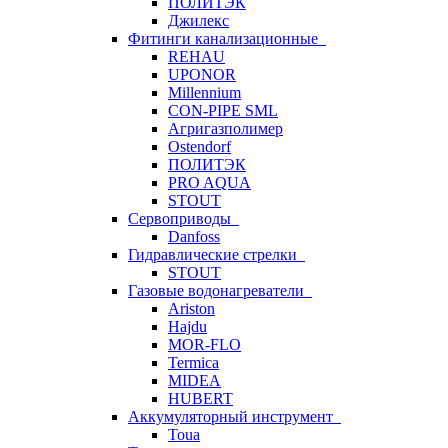
ПОЛИТЭК
Джилекс
Фитинги канализационные
REHAU
UPONOR
Millennium
CON-PIPE SML
Агригазполимер
Ostendorf
ПОЛИТЭК
PRO AQUA
STOUT
Сервоприводы
Danfoss
Гидравлические стрелки
STOUT
Газовые водонагреватели
Ariston
Hajdu
MOR-FLO
Termica
MIDEA
HUBERT
Аккумуляторный инструмент
Toua