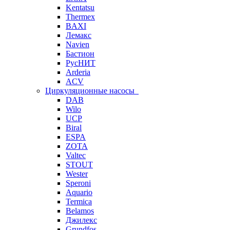
Kentatsu
Thermex
BAXI
Лемакс
Navien
Бастион
РусНИТ
Arderia
ACV
Циркуляционные насосы
DAB
Wilo
UCP
Biral
ESPA
ZOTA
Valtec
STOUT
Wester
Speroni
Aquario
Termica
Belamos
Джилекс
Grundfos