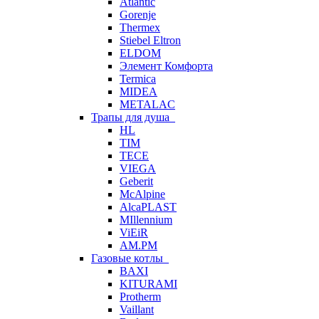
Atlantic
Gorenje
Thermex
Stiebel Eltron
ELDOM
Элемент Комфорта
Termica
MIDEA
METALAC
Трапы для душа
HL
TIM
TECE
VIEGA
Geberit
McAlpine
AlcaPLAST
MIllennium
ViEiR
AM.PM
Газовые котлы
BAXI
KITURAMI
Protherm
Vaillant