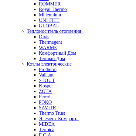
ROMMER
Royal Thermo
Millennium
UNI-FITT
GLOBAL
Теплоноситель отопления
Dixis
Thermagent
WARME
Комфортный Дом
Теплый Дом
Котлы электрические
Protherm
Vaillant
STOUT
Kospel
ZOTA
Ferroli
РЭКО
SAVITR
Thermo Trust
Элемент Комфорта
MIDEA
Termica
E.C.A