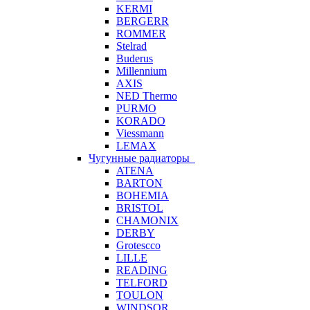
KERMI
BERGERR
ROMMER
Stelrad
Buderus
Millennium
AXIS
NED Thermo
PURMO
KORADO
Viessmann
LEMAX
Чугунные радиаторы
ATENA
BARTON
BOHEMIA
BRISTOL
CHAMONIX
DERBY
Grotescco
LILLE
READING
TELFORD
TOULON
WINDSOR