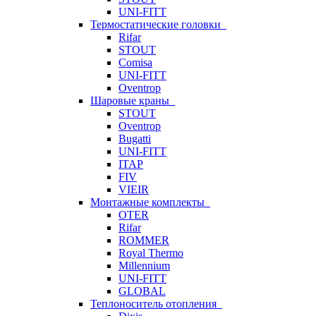
UNI-FITT
Термостатические головки
Rifar
STOUT
Comisa
UNI-FITT
Oventrop
Шаровые краны
STOUT
Oventrop
Bugatti
UNI-FITT
ITAP
FIV
VIEIR
Монтажные комплекты
OTER
Rifar
ROMMER
Royal Thermo
Millennium
UNI-FITT
GLOBAL
Теплоноситель отопления