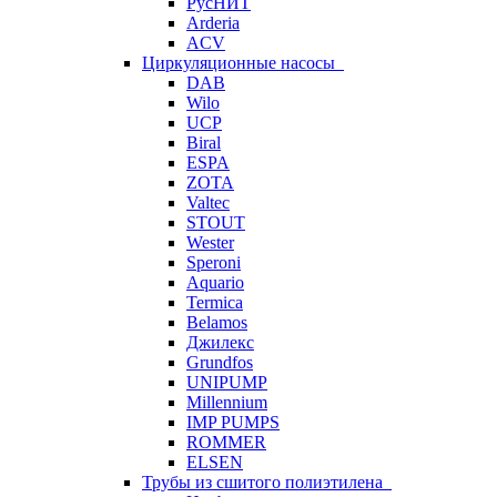
РусНИТ
Arderia
ACV
Циркуляционные насосы
DAB
Wilo
UCP
Biral
ESPA
ZOTA
Valtec
STOUT
Wester
Speroni
Aquario
Termica
Belamos
Джилекс
Grundfos
UNIPUMP
Millennium
IMP PUMPS
ROMMER
ELSEN
Трубы из сшитого полиэтилена