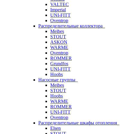
VALTEC
Imperial
UNI-FITT
Oventrop
Распределительные коллектора
Meibes
STOUT
ASKON
WARME
Oventrop
ROMMER
Grundfos
UNI-FITT
Hoobs
Насосные группы
Meibes
STOUT
Hoobs
WARME
ROMMER
UNI-FITT
Oventrop
Распределительные шкафы отопления
Elsen
STOUT