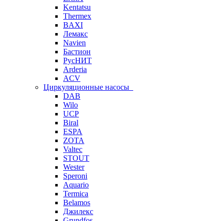
Kentatsu
Thermex
BAXI
Лемакс
Navien
Бастион
РусНИТ
Arderia
ACV
Циркуляционные насосы
DAB
Wilo
UCP
Biral
ESPA
ZOTA
Valtec
STOUT
Wester
Speroni
Aquario
Termica
Belamos
Джилекс
Grundfos