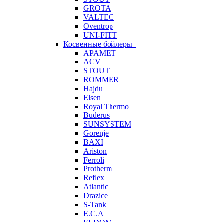
GROTA
VALTEC
Oventrop
UNI-FITT
Косвенные бойлеры
APAMET
ACV
STOUT
ROMMER
Hajdu
Elsen
Royal Thermo
Buderus
SUNSYSTEM
Gorenje
BAXI
Ariston
Ferroli
Protherm
Reflex
Atlantic
Drazice
S-Tank
E.C.A