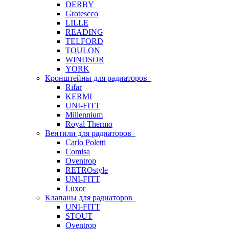
DERBY
Grotescco
LILLE
READING
TELFORD
TOULON
WINDSOR
YORK
Кронштейны для радиаторов
Rifar
KERMI
UNI-FITT
Millennium
Royal Thermo
Вентили для радиаторов
Carlo Poletti
Comisa
Oventrop
RETROstyle
UNI-FITT
Luxor
Клапаны для радиаторов
UNI-FITT
STOUT
Oventrop