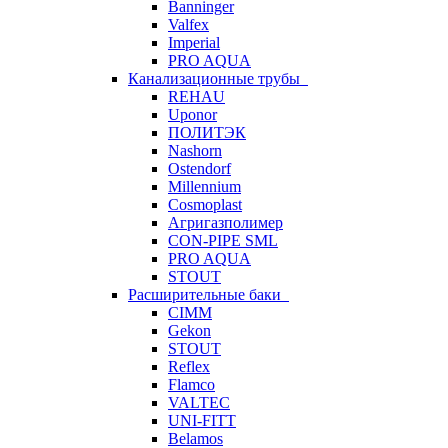
Banninger
Valfex
Imperial
PRO AQUA
Канализационные трубы
REHAU
Uponor
ПОЛИТЭК
Nashorn
Ostendorf
Millennium
Cosmoplast
Агригазполимер
CON-PIPE SML
PRO AQUA
STOUT
Расширительные баки
CIMM
Gekon
STOUT
Reflex
Flamco
VALTEC
UNI-FITT
Belamos