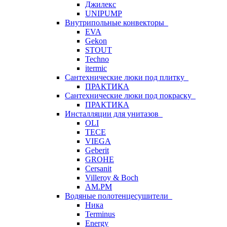
Джилекс
UNIPUMP
Внутрипольные конвекторы
EVA
Gekon
STOUT
Techno
itermic
Сантехнические люки под плитку
ПРАКТИКА
Сантехнические люки под покраску
ПРАКТИКА
Инсталляции для унитазов
OLI
TECE
VIEGA
Geberit
GROHE
Cersanit
Villeroy & Boch
AM.PM
Водяные полотенцесушители
Ника
Terminus
Energy