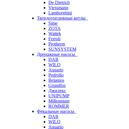
De Dietrich
Viessmann
Lamborghini
Твердотопливные котлы
Sime
ZOTA
Wattek
Ferroli
Protherm
SUNSYSTEM
Дренажные насосы
DAB
WILO
Aquario
Pedrollo
Belamos
Grundfos
Джилекс
UNIPUMP
Millennium
ROMMER
Фекальные насосы
DAB
WILO
Aquario