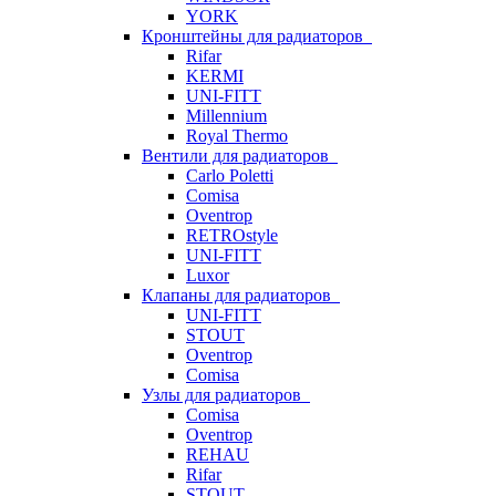
YORK
Кронштейны для радиаторов
Rifar
KERMI
UNI-FITT
Millennium
Royal Thermo
Вентили для радиаторов
Carlo Poletti
Comisa
Oventrop
RETROstyle
UNI-FITT
Luxor
Клапаны для радиаторов
UNI-FITT
STOUT
Oventrop
Comisa
Узлы для радиаторов
Comisa
Oventrop
REHAU
Rifar
STOUT