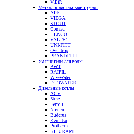
ViEiR
Металлопластиковые трубы
APE
VIEGA
STOUT
Comisa
HENCO
VALTEC
UNI-FITT
Oventrop
PRANDELLI
Умягчители для воды
BWT
RAIFIL
WiseWater
ECOWATER
Дизельные котлы
ACV
Sime
Ferroli
Navien
Buderus
Kentatsu
Protherm
KITURAMI