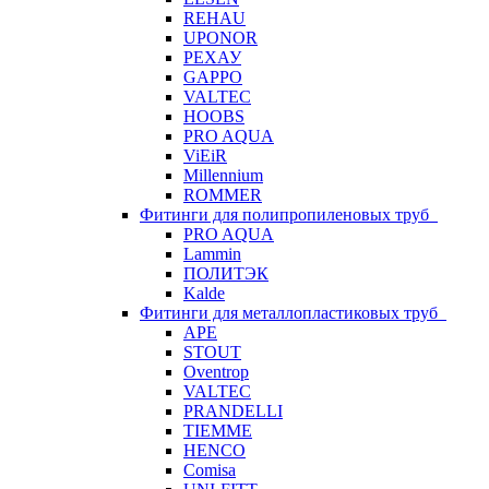
REHAU
UPONOR
РЕХАУ
GAPPO
VALTEC
HOOBS
PRO AQUA
ViEiR
Millennium
ROMMER
Фитинги для полипропиленовых труб
PRO AQUA
Lammin
ПОЛИТЭК
Kalde
Фитинги для металлопластиковых труб
APE
STOUT
Oventrop
VALTEC
PRANDELLI
TIEMME
HENCO
Comisa