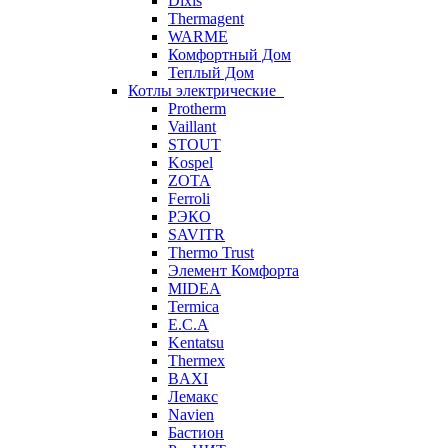
Dixis
Thermagent
WARME
Комфортный Дом
Теплый Дом
Котлы электрические
Protherm
Vaillant
STOUT
Kospel
ZOTA
Ferroli
РЭКО
SAVITR
Thermo Trust
Элемент Комфорта
MIDEA
Termica
E.C.A
Kentatsu
Thermex
BAXI
Лемакс
Navien
Бастион