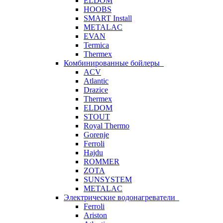
ELDOM
HOOBS
SMART Install
METALAC
EVAN
Termica
Thermex
Комбинированные бойлеры
ACV
Atlantic
Drazice
Thermex
ELDOM
STOUT
Royal Thermo
Gorenje
Ferroli
Hajdu
ROMMER
ZOTA
SUNSYSTEM
METALAC
Электрические водонагреватели
Ferroli
Ariston