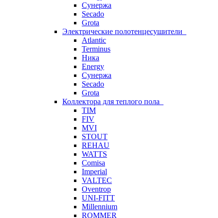
Сунержа
Secado
Grota
Электрические полотенцесушители
Atlantic
Terminus
Ника
Energy
Сунержа
Secado
Grota
Коллектора для теплого пола
TIM
FIV
MVI
STOUT
REHAU
WATTS
Comisa
Imperial
VALTEC
Oventrop
UNI-FITT
Millennium
ROMMER