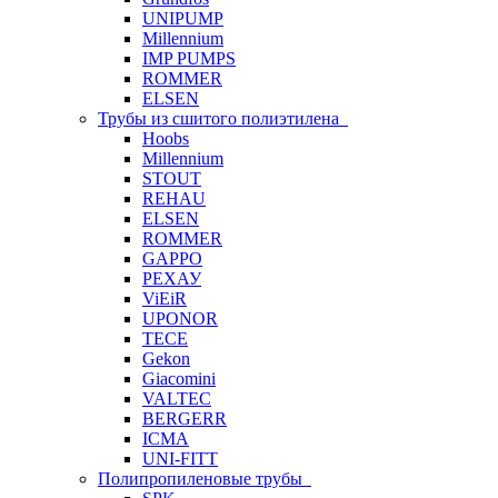
UNIPUMP
Millennium
IMP PUMPS
ROMMER
ELSEN
Трубы из сшитого полиэтилена
Hoobs
Millennium
STOUT
REHAU
ELSEN
ROMMER
GAPPO
РЕХАУ
ViEiR
UPONOR
TECE
Gekon
Giacomini
VALTEC
BERGERR
ICMA
UNI-FITT
Полипропиленовые трубы