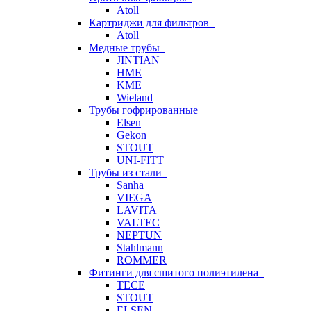
Atoll
Картриджи для фильтров
Atoll
Медные трубы
JINTIAN
HME
KME
Wieland
Трубы гофрированные
Elsen
Gekon
STOUT
UNI-FITT
Трубы из стали
Sanha
VIEGA
LAVITA
VALTEC
NEPTUN
Stahlmann
ROMMER
Фитинги для сшитого полиэтилена
TECE
STOUT
ELSEN