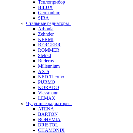
Теплоприбор
BILUX
Germanium
SIRA
Стальные радиаторы
Arbonia
Zehnder
KERMI
BERGERR
ROMMER
Stelrad
Buderus
Millennium
AXIS
NED Thermo
PURMO
KORADO
Viessmann
LEMAX
Чугунные радиаторы
ATENA
BARTON
BOHEMIA
BRISTOL
CHAMONIX