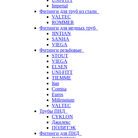
UNI-FITT
Imperial
Фитинги для труб из стали
VALTEC
ROMMER
Фитинги для медных труб
JINTIAN
SANHA
VIEGA
Фитинги резьбовые
STOUT
VIEGA
ELSEN
UNI-FITT
TIEMME
Itap
Comisa
Euros
Millennium
VALTEC
Трубы ПНД
CYKLON
Джилекс
ПОЛИТЭК
Фитинги для ПНД