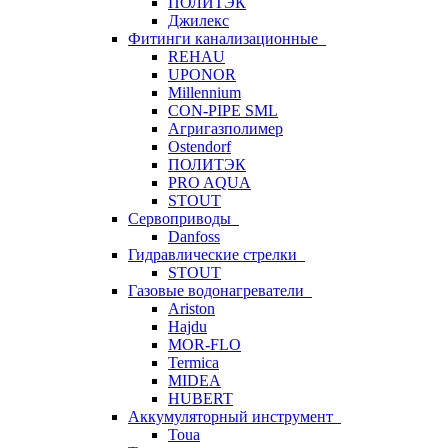
ПОЛИТЭК
Джилекс
Фитинги канализационные
REHAU
UPONOR
Millennium
CON-PIPE SML
Агригазполимер
Ostendorf
ПОЛИТЭК
PRO AQUA
STOUT
Сервоприводы
Danfoss
Гидравлические стрелки
STOUT
Газовые водонагреватели
Ariston
Hajdu
MOR-FLO
Termica
MIDEA
HUBERT
Аккумуляторный инструмент
Toua