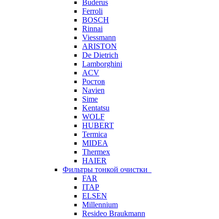
Buderus
Ferroli
BOSCH
Rinnai
Viessmann
ARISTON
De Dietrich
Lamborghini
ACV
Ростов
Navien
Sime
Kentatsu
WOLF
HUBERT
Termica
MIDEA
Thermex
HAIER
Фильтры тонкой очистки
FAR
ITAP
ELSEN
Millennium
Resideo Braukmann