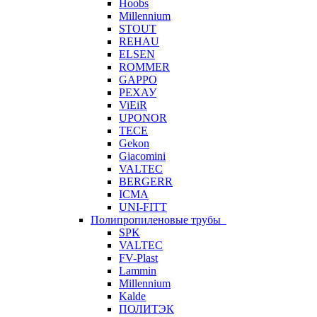
Hoobs
Millennium
STOUT
REHAU
ELSEN
ROMMER
GAPPO
РЕХАУ
ViEiR
UPONOR
TECE
Gekon
Giacomini
VALTEC
BERGERR
ICMA
UNI-FITT
Полипропиленовые трубы
SPK
VALTEC
FV-Plast
Lammin
Millennium
Kalde
ПОЛИТЭК