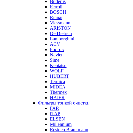
Buderus
Ferroli
BOSCH
Rinnai
Viessmann
ARISTON
De Dietrich
Lamborghini
ACV
Ростов
Navien
Sime
Kentatsu
WOLF
HUBERT
Termica
MIDEA
Thermex
HAIER
Фильтры тонкой очистки
FAR
ITAP
ELSEN
Millennium
Resideo Braukmann