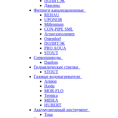
ПОЛИТЭК
Джилекс
Фитинги канализационные
REHAU
UPONOR
Millennium
CON-PIPE SML
Агригазполимер
Ostendorf
ПОЛИТЭК
PRO AQUA
STOUT
Сервоприводы
Danfoss
Гидравлические стрелки
STOUT
Газовые водонагреватели
Ariston
Hajdu
MOR-FLO
Termica
MIDEA
HUBERT
Аккумуляторный инструмент
Toua