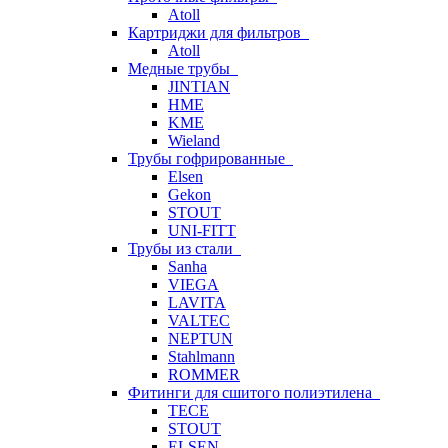
Atoll
Картриджи для фильтров
Atoll
Медные трубы
JINTIAN
HME
KME
Wieland
Трубы гофрированные
Elsen
Gekon
STOUT
UNI-FITT
Трубы из стали
Sanha
VIEGA
LAVITA
VALTEC
NEPTUN
Stahlmann
ROMMER
Фитинги для сшитого полиэтилена
TECE
STOUT
ELSEN