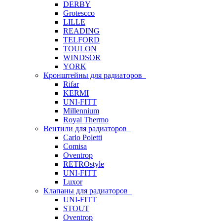
DERBY
Grotescco
LILLE
READING
TELFORD
TOULON
WINDSOR
YORK
Кронштейны для радиаторов
Rifar
KERMI
UNI-FITT
Millennium
Royal Thermo
Вентили для радиаторов
Carlo Poletti
Comisa
Oventrop
RETROstyle
UNI-FITT
Luxor
Клапаны для радиаторов
UNI-FITT
STOUT
Oventrop