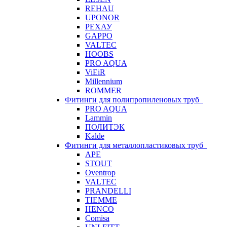
REHAU
UPONOR
РЕХАУ
GAPPO
VALTEC
HOOBS
PRO AQUA
ViEiR
Millennium
ROMMER
Фитинги для полипропиленовых труб
PRO AQUA
Lammin
ПОЛИТЭК
Kalde
Фитинги для металлопластиковых труб
APE
STOUT
Oventrop
VALTEC
PRANDELLI
TIEMME
HENCO
Comisa