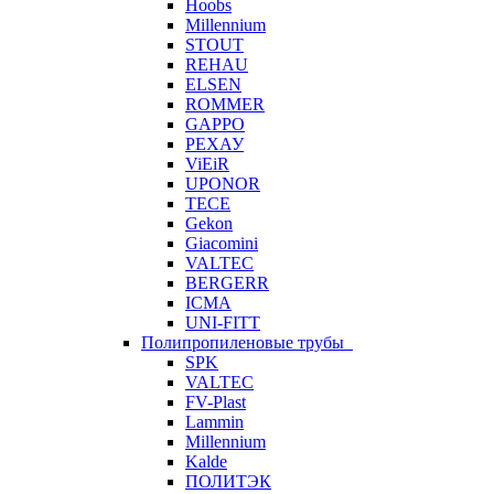
Hoobs
Millennium
STOUT
REHAU
ELSEN
ROMMER
GAPPO
РЕХАУ
ViEiR
UPONOR
TECE
Gekon
Giacomini
VALTEC
BERGERR
ICMA
UNI-FITT
Полипропиленовые трубы
SPK
VALTEC
FV-Plast
Lammin
Millennium
Kalde
ПОЛИТЭК