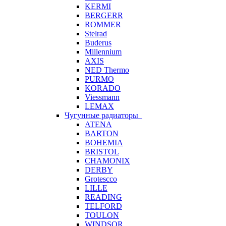
KERMI
BERGERR
ROMMER
Stelrad
Buderus
Millennium
AXIS
NED Thermo
PURMO
KORADO
Viessmann
LEMAX
Чугунные радиаторы
ATENA
BARTON
BOHEMIA
BRISTOL
CHAMONIX
DERBY
Grotescco
LILLE
READING
TELFORD
TOULON
WINDSOR