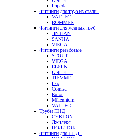
UNI-FITT
Imperial
Фитинги для труб из стали
VALTEC
ROMMER
Фитинги для медных труб
JINTIAN
SANHA
VIEGA
Фитинги резьбовые
STOUT
VIEGA
ELSEN
UNI-FITT
TIEMME
Itap
Comisa
Euros
Millennium
VALTEC
Трубы ПНД
CYKLON
Джилекс
ПОЛИТЭК
Фитинги для ПНД