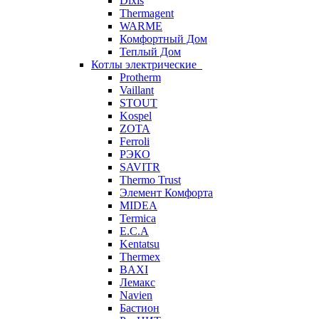
Dixis
Thermagent
WARME
Комфортный Дом
Теплый Дом
Котлы электрические
Protherm
Vaillant
STOUT
Kospel
ZOTA
Ferroli
РЭКО
SAVITR
Thermo Trust
Элемент Комфорта
MIDEA
Termica
E.C.A
Kentatsu
Thermex
BAXI
Лемакс
Navien
Бастион