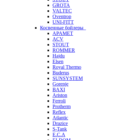
GROTA
VALTEC
Oventrop
UNI-FITT
Косвенные бойлеры
APAMET
ACV
STOUT
ROMMER
Hajdu
Elsen
Royal Thermo
Buderus
SUNSYSTEM
Gorenje
BAXI
Ariston
Ferroli
Protherm
Reflex
Atlantic
Drazice
S-Tank
E.C.A