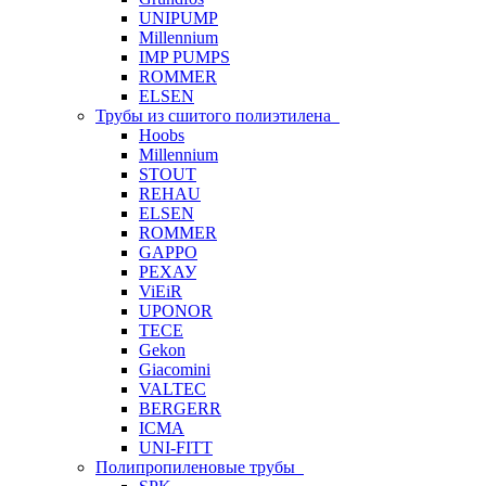
UNIPUMP
Millennium
IMP PUMPS
ROMMER
ELSEN
Трубы из сшитого полиэтилена
Hoobs
Millennium
STOUT
REHAU
ELSEN
ROMMER
GAPPO
РЕХАУ
ViEiR
UPONOR
TECE
Gekon
Giacomini
VALTEC
BERGERR
ICMA
UNI-FITT
Полипропиленовые трубы