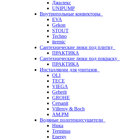
Джилекс
UNIPUMP
Внутрипольные конвекторы
EVA
Gekon
STOUT
Techno
itermic
Сантехнические люки под плитку
ПРАКТИКА
Сантехнические люки под покраску
ПРАКТИКА
Инсталляции для унитазов
OLI
TECE
VIEGA
Geberit
GROHE
Cersanit
Villeroy & Boch
AM.PM
Водяные полотенцесушители
Ника
Terminus
Energy