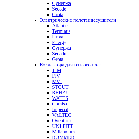
Сунержа
Secado
Grota
Электрические полотенцесушители
Atlantic
Terminus
Ника
Energy
Сунержа
Secado
Grota
Коллектора для теплого пола
TIM
FIV
MVI
STOUT
REHAU
WATTS
Comisa
Imperial
VALTEC
Oventrop
UNI-FITT
Millennium
ROMMER