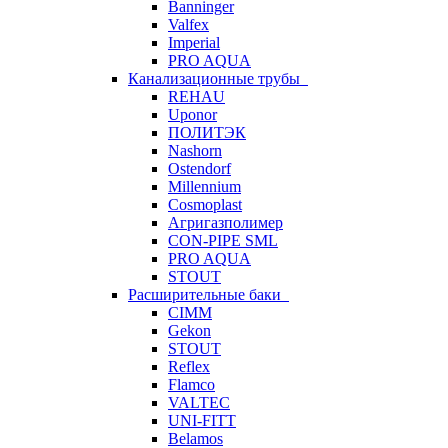
Banninger
Valfex
Imperial
PRO AQUA
Канализационные трубы
REHAU
Uponor
ПОЛИТЭК
Nashorn
Ostendorf
Millennium
Cosmoplast
Агригазполимер
CON-PIPE SML
PRO AQUA
STOUT
Расширительные баки
CIMM
Gekon
STOUT
Reflex
Flamco
VALTEC
UNI-FITT
Belamos