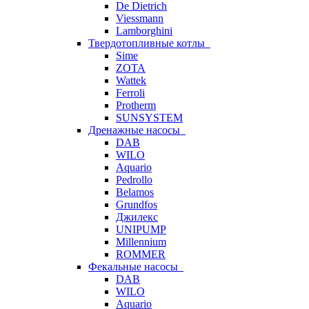
De Dietrich
Viessmann
Lamborghini
Твердотопливные котлы
Sime
ZOTA
Wattek
Ferroli
Protherm
SUNSYSTEM
Дренажные насосы
DAB
WILO
Aquario
Pedrollo
Belamos
Grundfos
Джилекс
UNIPUMP
Millennium
ROMMER
Фекальные насосы
DAB
WILO
Aquario