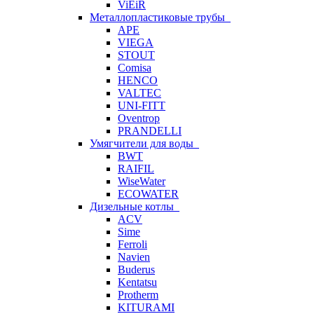
ViEiR
Металлопластиковые трубы
APE
VIEGA
STOUT
Comisa
HENCO
VALTEC
UNI-FITT
Oventrop
PRANDELLI
Умягчители для воды
BWT
RAIFIL
WiseWater
ECOWATER
Дизельные котлы
ACV
Sime
Ferroli
Navien
Buderus
Kentatsu
Protherm
KITURAMI