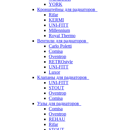
YORK
Кронштейны для радиаторов
Rifar
KERMI
UNI-FITT
Millennium
Royal Thermo
Вентили для радиаторов
Carlo Poletti
Comisa
Oventrop
RETROstyle
UNI-FITT
Luxor
Клапаны для радиаторов
UNI-FITT
STOUT
Oventrop
Comisa
Узлы для радиаторов
Comisa
Oventrop
REHAU
Rifar
STOUT