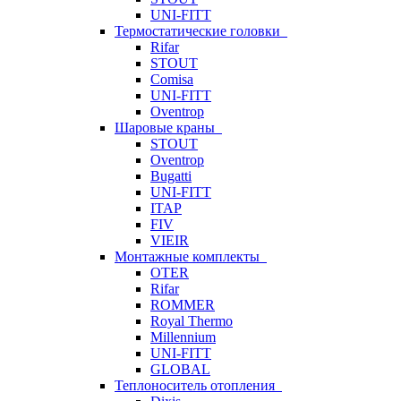
UNI-FITT
Термостатические головки
Rifar
STOUT
Comisa
UNI-FITT
Oventrop
Шаровые краны
STOUT
Oventrop
Bugatti
UNI-FITT
ITAP
FIV
VIEIR
Монтажные комплекты
OTER
Rifar
ROMMER
Royal Thermo
Millennium
UNI-FITT
GLOBAL
Теплоноситель отопления