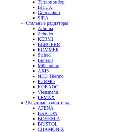
Теплоприбор
BILUX
Germanium
SIRA
Стальные радиаторы
Arbonia
Zehnder
KERMI
BERGERR
ROMMER
Stelrad
Buderus
Millennium
AXIS
NED Thermo
PURMO
KORADO
Viessmann
LEMAX
Чугунные радиаторы
ATENA
BARTON
BOHEMIA
BRISTOL
CHAMONIX