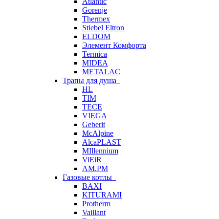
Atlantic
Gorenje
Thermex
Stiebel Eltron
ELDOM
Элемент Комфорта
Termica
MIDEA
METALAC
Трапы для душа
HL
TIM
TECE
VIEGA
Geberit
McAlpine
AlcaPLAST
MIllennium
ViEiR
AM.PM
Газовые котлы
BAXI
KITURAMI
Protherm
Vaillant