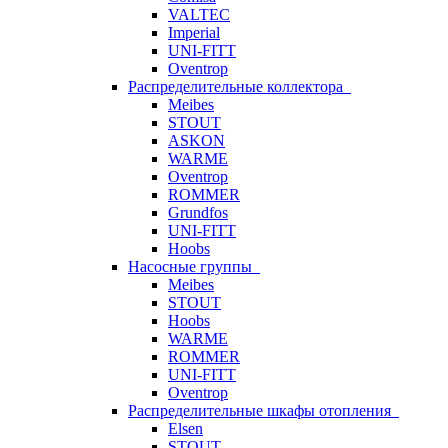
VALTEC
Imperial
UNI-FITT
Oventrop
Распределительные коллектора
Meibes
STOUT
ASKON
WARME
Oventrop
ROMMER
Grundfos
UNI-FITT
Hoobs
Насосные группы
Meibes
STOUT
Hoobs
WARME
ROMMER
UNI-FITT
Oventrop
Распределительные шкафы отопления
Elsen
STOUT