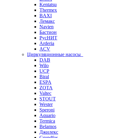
Kentatsu
Thermex
BAXI
Лемакс
Navien
Бастион
РусНИТ
Arderia
ACV
Циркуляционные насосы
DAB
Wilo
UCP
Biral
ESPA
ZOTA
Valtec
STOUT
Wester
Speroni
Aquario
Termica
Belamos
Джилекс
Grundfos