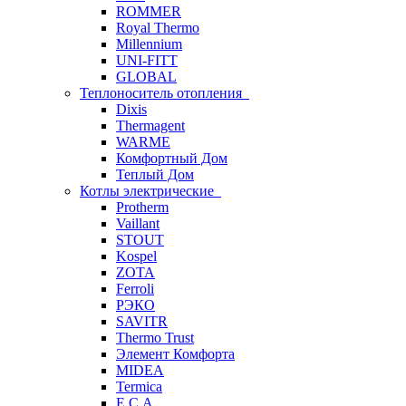
ROMMER
Royal Thermo
Millennium
UNI-FITT
GLOBAL
Теплоноситель отопления
Dixis
Thermagent
WARME
Комфортный Дом
Теплый Дом
Котлы электрические
Protherm
Vaillant
STOUT
Kospel
ZOTA
Ferroli
РЭКО
SAVITR
Thermo Trust
Элемент Комфорта
MIDEA
Termica
E.C.A