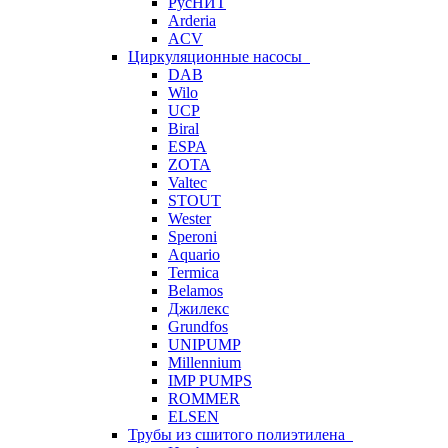
РусНИТ
Arderia
ACV
Циркуляционные насосы
DAB
Wilo
UCP
Biral
ESPA
ZOTA
Valtec
STOUT
Wester
Speroni
Aquario
Termica
Belamos
Джилекс
Grundfos
UNIPUMP
Millennium
IMP PUMPS
ROMMER
ELSEN
Трубы из сшитого полиэтилена