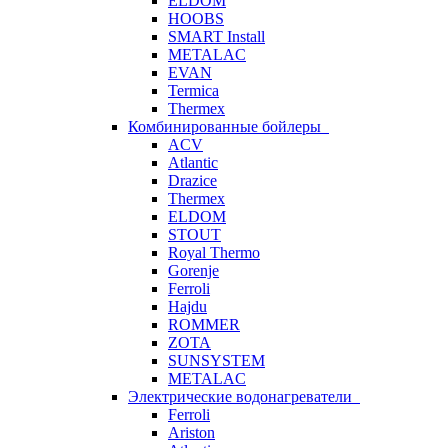
ELDOM
HOOBS
SMART Install
METALAC
EVAN
Termica
Thermex
Комбинированные бойлеры
ACV
Atlantic
Drazice
Thermex
ELDOM
STOUT
Royal Thermo
Gorenje
Ferroli
Hajdu
ROMMER
ZOTA
SUNSYSTEM
METALAC
Электрические водонагреватели
Ferroli
Ariston