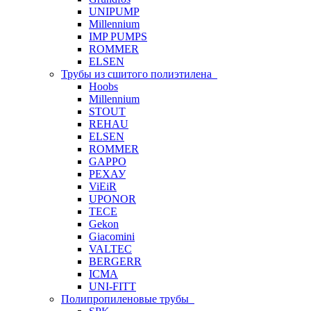
UNIPUMP
Millennium
IMP PUMPS
ROMMER
ELSEN
Трубы из сшитого полиэтилена
Hoobs
Millennium
STOUT
REHAU
ELSEN
ROMMER
GAPPO
РЕХАУ
ViEiR
UPONOR
TECE
Gekon
Giacomini
VALTEC
BERGERR
ICMA
UNI-FITT
Полипропиленовые трубы