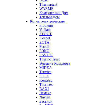
Dixis
Thermagent
WARME
Комфортный Дом
Теплый Дом
Котлы электрические
Protherm
Vaillant
STOUT
Kospel
ZOTA
Ferroli
РЭКО
SAVITR
Thermo Trust
Элемент Комфорта
MIDEA
Termica
E.C.A
Kentatsu
Thermex
BAXI
Лемакс
Navien
Бастион