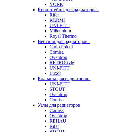
YORK
Кронштейны для радиаторов
Rifar
KERMI
UNI-FITT
Millennium
Royal Thermo
Вентили для радиаторов
Carlo Poletti
Comisa
Oventrop
RETROstyle
UNI-FITT
Luxor
Клапаны для радиаторов
UNI-FITT
STOUT
Oventrop
Comisa
Узлы для радиаторов
Comisa
Oventrop
REHAU
Rifar
STOUT