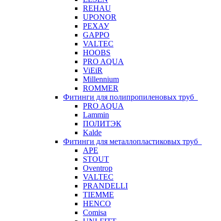
REHAU
UPONOR
РЕХАУ
GAPPO
VALTEC
HOOBS
PRO AQUA
ViEiR
Millennium
ROMMER
Фитинги для полипропиленовых труб
PRO AQUA
Lammin
ПОЛИТЭК
Kalde
Фитинги для металлопластиковых труб
APE
STOUT
Oventrop
VALTEC
PRANDELLI
TIEMME
HENCO
Comisa