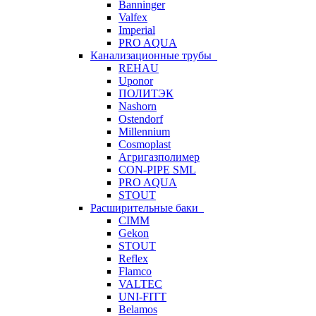
Banninger
Valfex
Imperial
PRO AQUA
Канализационные трубы
REHAU
Uponor
ПОЛИТЭК
Nashorn
Ostendorf
Millennium
Cosmoplast
Агригазполимер
CON-PIPE SML
PRO AQUA
STOUT
Расширительные баки
CIMM
Gekon
STOUT
Reflex
Flamco
VALTEC
UNI-FITT
Belamos