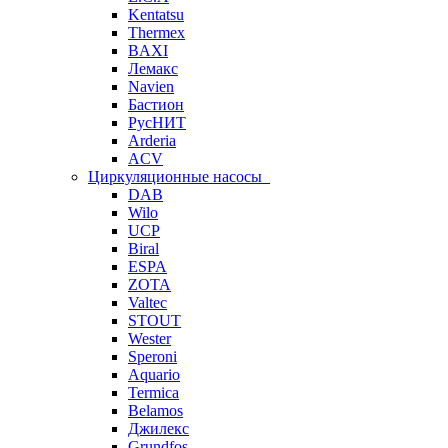
Kentatsu
Thermex
BAXI
Лемакс
Navien
Бастион
РусНИТ
Arderia
ACV
Циркуляционные насосы
DAB
Wilo
UCP
Biral
ESPA
ZOTA
Valtec
STOUT
Wester
Speroni
Aquario
Termica
Belamos
Джилекс
Grundfos