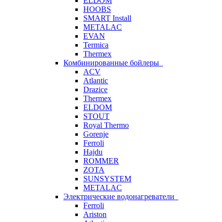
ELDOM
HOOBS
SMART Install
METALAC
EVAN
Termica
Thermex
Комбинированные бойлеры
ACV
Atlantic
Drazice
Thermex
ELDOM
STOUT
Royal Thermo
Gorenje
Ferroli
Hajdu
ROMMER
ZOTA
SUNSYSTEM
METALAC
Электрические водонагреватели
Ferroli
Ariston