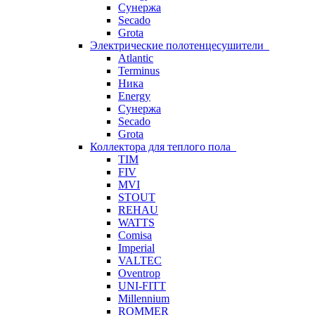
Сунержа
Secado
Grota
Электрические полотенцесушители
Atlantic
Terminus
Ника
Energy
Сунержа
Secado
Grota
Коллектора для теплого пола
TIM
FIV
MVI
STOUT
REHAU
WATTS
Comisa
Imperial
VALTEC
Oventrop
UNI-FITT
Millennium
ROMMER