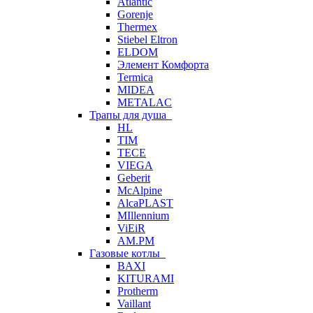
Atlantic
Gorenje
Thermex
Stiebel Eltron
ELDOM
Элемент Комфорта
Termica
MIDEA
METALAC
Трапы для душа
HL
TIM
TECE
VIEGA
Geberit
McAlpine
AlcaPLAST
MIllennium
ViEiR
AM.PM
Газовые котлы
BAXI
KITURAMI
Protherm
Vaillant