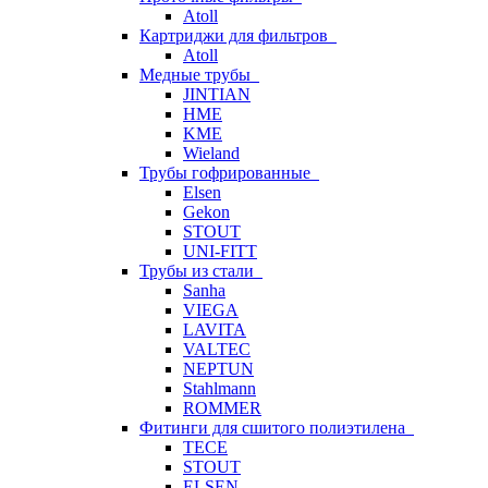
Atoll
Картриджи для фильтров
Atoll
Медные трубы
JINTIAN
HME
KME
Wieland
Трубы гофрированные
Elsen
Gekon
STOUT
UNI-FITT
Трубы из стали
Sanha
VIEGA
LAVITA
VALTEC
NEPTUN
Stahlmann
ROMMER
Фитинги для сшитого полиэтилена
TECE
STOUT
ELSEN