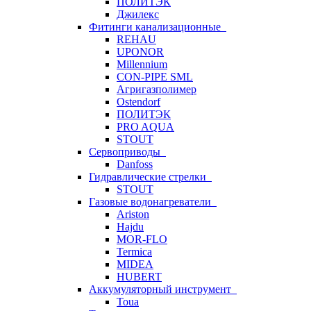
ПОЛИТЭК
Джилекс
Фитинги канализационные
REHAU
UPONOR
Millennium
CON-PIPE SML
Агригазполимер
Ostendorf
ПОЛИТЭК
PRO AQUA
STOUT
Сервоприводы
Danfoss
Гидравлические стрелки
STOUT
Газовые водонагреватели
Ariston
Hajdu
MOR-FLO
Termica
MIDEA
HUBERT
Аккумуляторный инструмент
Toua