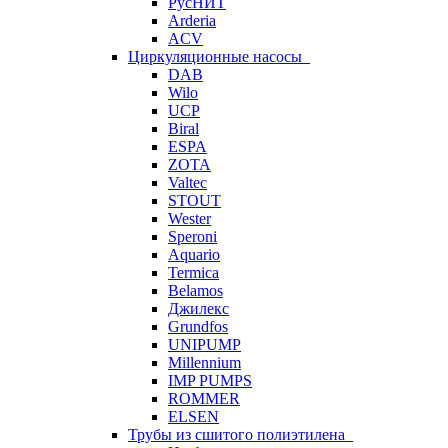
РусНИТ
Arderia
ACV
Циркуляционные насосы
DAB
Wilo
UCP
Biral
ESPA
ZOTA
Valtec
STOUT
Wester
Speroni
Aquario
Termica
Belamos
Джилекс
Grundfos
UNIPUMP
Millennium
IMP PUMPS
ROMMER
ELSEN
Трубы из сшитого полиэтилена