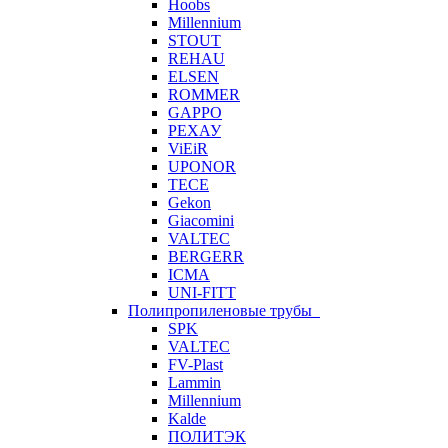
Hoobs
Millennium
STOUT
REHAU
ELSEN
ROMMER
GAPPO
РЕХАУ
ViEiR
UPONOR
TECE
Gekon
Giacomini
VALTEC
BERGERR
ICMA
UNI-FITT
Полипропиленовые трубы
SPK
VALTEC
FV-Plast
Lammin
Millennium
Kalde
ПОЛИТЭК