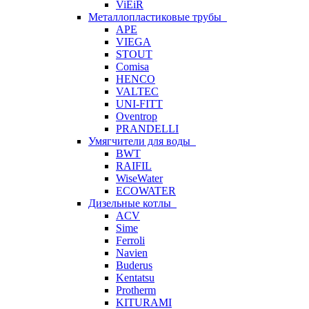
ViEiR
Металлопластиковые трубы
APE
VIEGA
STOUT
Comisa
HENCO
VALTEC
UNI-FITT
Oventrop
PRANDELLI
Умягчители для воды
BWT
RAIFIL
WiseWater
ECOWATER
Дизельные котлы
ACV
Sime
Ferroli
Navien
Buderus
Kentatsu
Protherm
KITURAMI