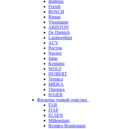
Buderus
Ferroli
BOSCH
Rinnai
Viessmann
ARISTON
De Dietrich
Lamborghini
ACV
Ростов
Navien
Sime
Kentatsu
WOLF
HUBERT
Termica
MIDEA
Thermex
HAIER
Фильтры тонкой очистки
FAR
ITAP
ELSEN
Millennium
Resideo Braukmann