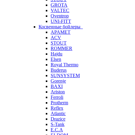
GROTA
VALTEC
Oventrop
UNI-FITT
Косвенные бойлеры
APAMET
ACV
STOUT
ROMMER
Hajdu
Elsen
Royal Thermo
Buderus
SUNSYSTEM
Gorenje
BAXI
Ariston
Ferroli
Protherm
Reflex
Atlantic
Drazice
S-Tank
E.C.A