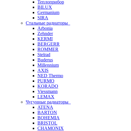
Теплоприбор
BILUX
Germanium
SIRA
Стальные радиаторы
Arbonia
Zehnder
KERMI
BERGERR
ROMMER
Stelrad
Buderus
Millennium
AXIS
NED Thermo
PURMO
KORADO
Viessmann
LEMAX
Чугунные радиаторы
ATENA
BARTON
BOHEMIA
BRISTOL
CHAMONIX