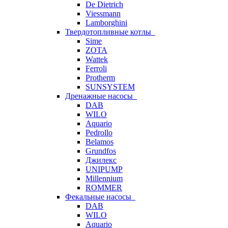
De Dietrich
Viessmann
Lamborghini
Твердотопливные котлы
Sime
ZOTA
Wattek
Ferroli
Protherm
SUNSYSTEM
Дренажные насосы
DAB
WILO
Aquario
Pedrollo
Belamos
Grundfos
Джилекс
UNIPUMP
Millennium
ROMMER
Фекальные насосы
DAB
WILO
Aquario