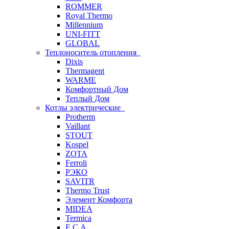
ROMMER
Royal Thermo
Millennium
UNI-FITT
GLOBAL
Теплоноситель отопления
Dixis
Thermagent
WARME
Комфортный Дом
Теплый Дом
Котлы электрические
Protherm
Vaillant
STOUT
Kospel
ZOTA
Ferroli
РЭКО
SAVITR
Thermo Trust
Элемент Комфорта
MIDEA
Termica
E.C.A