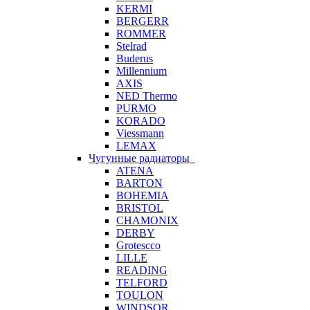
KERMI
BERGERR
ROMMER
Stelrad
Buderus
Millennium
AXIS
NED Thermo
PURMO
KORADO
Viessmann
LEMAX
Чугунные радиаторы
ATENA
BARTON
BOHEMIA
BRISTOL
CHAMONIX
DERBY
Grotescco
LILLE
READING
TELFORD
TOULON
WINDSOR