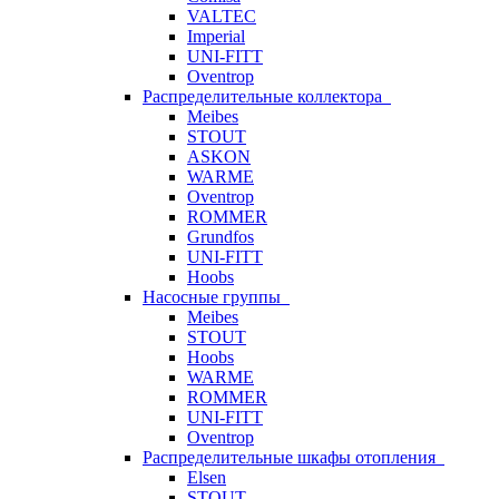
VALTEC
Imperial
UNI-FITT
Oventrop
Распределительные коллектора
Meibes
STOUT
ASKON
WARME
Oventrop
ROMMER
Grundfos
UNI-FITT
Hoobs
Насосные группы
Meibes
STOUT
Hoobs
WARME
ROMMER
UNI-FITT
Oventrop
Распределительные шкафы отопления
Elsen
STOUT