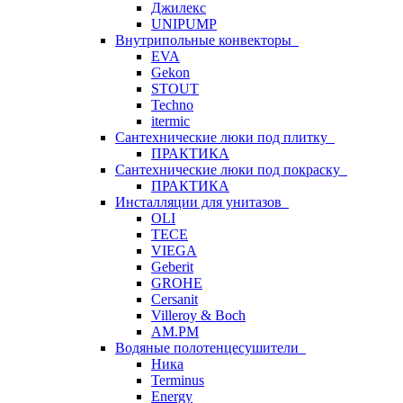
Джилекс
UNIPUMP
Внутрипольные конвекторы
EVA
Gekon
STOUT
Techno
itermic
Сантехнические люки под плитку
ПРАКТИКА
Сантехнические люки под покраску
ПРАКТИКА
Инсталляции для унитазов
OLI
TECE
VIEGA
Geberit
GROHE
Cersanit
Villeroy & Boch
AM.PM
Водяные полотенцесушители
Ника
Terminus
Energy