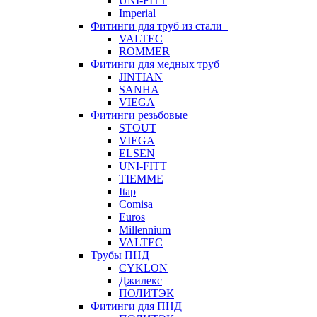
UNI-FITT
Imperial
Фитинги для труб из стали
VALTEC
ROMMER
Фитинги для медных труб
JINTIAN
SANHA
VIEGA
Фитинги резьбовые
STOUT
VIEGA
ELSEN
UNI-FITT
TIEMME
Itap
Comisa
Euros
Millennium
VALTEC
Трубы ПНД
CYKLON
Джилекс
ПОЛИТЭК
Фитинги для ПНД