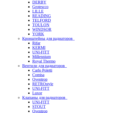
DERBY
Grotescco
LILLE
READING
TELFORD
TOULON
WINDSOR
YORK
Кронштейны для радиаторов
Rifar
KERMI
UNI-FITT
Millennium
Royal Thermo
Вентили для радиаторов
Carlo Poletti
Comisa
Oventrop
RETROstyle
UNI-FITT
Luxor
Клапаны для радиаторов
UNI-FITT
STOUT
Oventrop