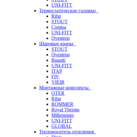
UNI-FITT
Термостатические головки
Rifar
STOUT
Comisa
UNI-FITT
Oventrop
Шаровые краны
STOUT
Oventrop
Bugatti
UNI-FITT
ITAP
FIV
VIEIR
Монтажные комплекты
OTER
Rifar
ROMMER
Royal Thermo
Millennium
UNI-FITT
GLOBAL
Теплоноситель отопления