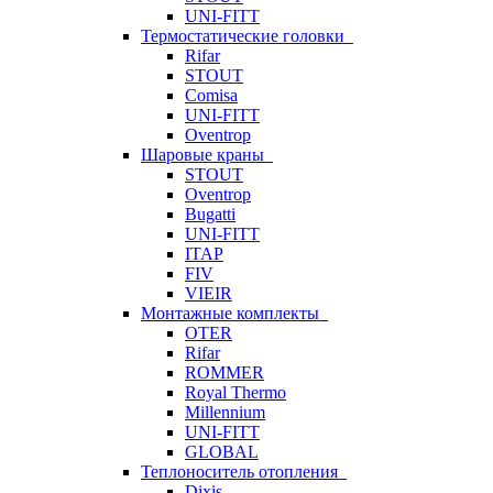
UNI-FITT
Термостатические головки
Rifar
STOUT
Comisa
UNI-FITT
Oventrop
Шаровые краны
STOUT
Oventrop
Bugatti
UNI-FITT
ITAP
FIV
VIEIR
Монтажные комплекты
OTER
Rifar
ROMMER
Royal Thermo
Millennium
UNI-FITT
GLOBAL
Теплоноситель отопления
Dixis