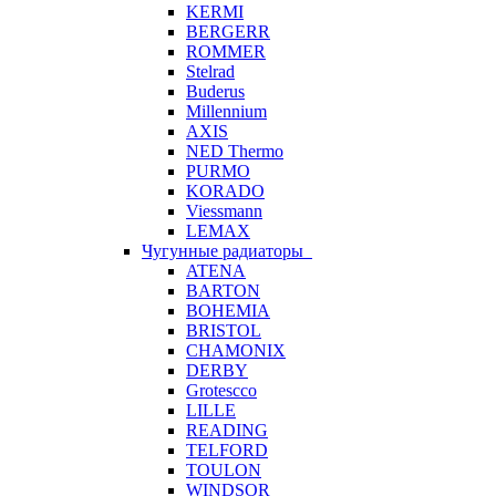
KERMI
BERGERR
ROMMER
Stelrad
Buderus
Millennium
AXIS
NED Thermo
PURMO
KORADO
Viessmann
LEMAX
Чугунные радиаторы
ATENA
BARTON
BOHEMIA
BRISTOL
CHAMONIX
DERBY
Grotescco
LILLE
READING
TELFORD
TOULON
WINDSOR