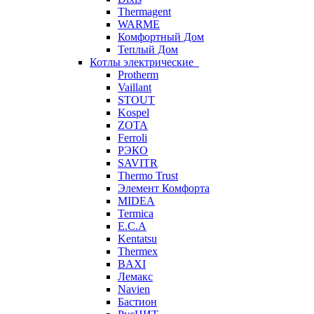
Thermagent
WARME
Комфортный Дом
Теплый Дом
Котлы электрические
Protherm
Vaillant
STOUT
Kospel
ZOTA
Ferroli
РЭКО
SAVITR
Thermo Trust
Элемент Комфорта
MIDEA
Termica
E.C.A
Kentatsu
Thermex
BAXI
Лемакс
Navien
Бастион