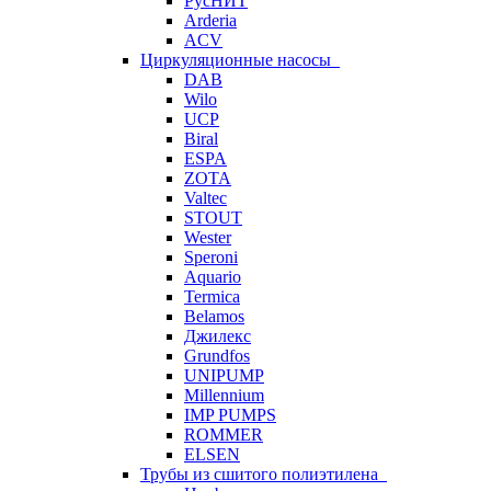
РусНИТ
Arderia
ACV
Циркуляционные насосы
DAB
Wilo
UCP
Biral
ESPA
ZOTA
Valtec
STOUT
Wester
Speroni
Aquario
Termica
Belamos
Джилекс
Grundfos
UNIPUMP
Millennium
IMP PUMPS
ROMMER
ELSEN
Трубы из сшитого полиэтилена