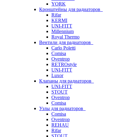
YORK
Кронштейны для радиаторов
Rifar
KERMI
UNI-FITT
Millennium
Royal Thermo
Вентили для радиаторов
Carlo Poletti
Comisa
Oventrop
RETROstyle
UNI-FITT
Luxor
Клапаны для радиаторов
UNI-FITT
STOUT
Oventrop
Comisa
Узлы для радиаторов
Comisa
Oventrop
REHAU
Rifar
STOUT