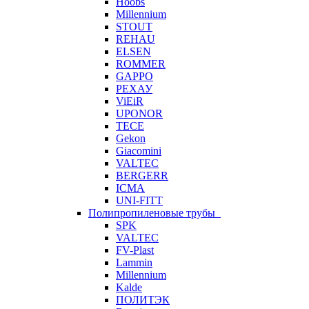
Hoobs
Millennium
STOUT
REHAU
ELSEN
ROMMER
GAPPO
РЕХАУ
ViEiR
UPONOR
TECE
Gekon
Giacomini
VALTEC
BERGERR
ICMA
UNI-FITT
Полипропиленовые трубы
SPK
VALTEC
FV-Plast
Lammin
Millennium
Kalde
ПОЛИТЭК