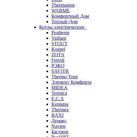
Thermagent
WARME
Комфортный Дом
Теплый Дом
Котлы электрические
Protherm
Vaillant
STOUT
Kospel
ZOTA
Ferroli
РЭКО
SAVITR
Thermo Trust
Элемент Комфорта
MIDEA
Termica
E.C.A
Kentatsu
Thermex
BAXI
Лемакс
Navien
Бастион