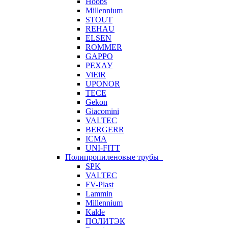
Hoobs
Millennium
STOUT
REHAU
ELSEN
ROMMER
GAPPO
РЕХАУ
ViEiR
UPONOR
TECE
Gekon
Giacomini
VALTEC
BERGERR
ICMA
UNI-FITT
Полипропиленовые трубы
SPK
VALTEC
FV-Plast
Lammin
Millennium
Kalde
ПОЛИТЭК