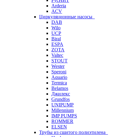
РусНИТ
Arderia
ACV
Циркуляционные насосы
DAB
Wilo
UCP
Biral
ESPA
ZOTA
Valtec
STOUT
Wester
Speroni
Aquario
Termica
Belamos
Джилекс
Grundfos
UNIPUMP
Millennium
IMP PUMPS
ROMMER
ELSEN
Трубы из сшитого полиэтилена