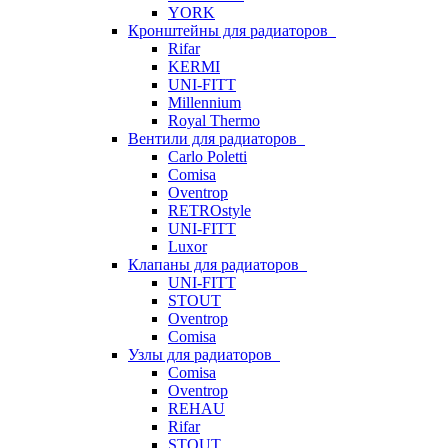
YORK
Кронштейны для радиаторов
Rifar
KERMI
UNI-FITT
Millennium
Royal Thermo
Вентили для радиаторов
Carlo Poletti
Comisa
Oventrop
RETROstyle
UNI-FITT
Luxor
Клапаны для радиаторов
UNI-FITT
STOUT
Oventrop
Comisa
Узлы для радиаторов
Comisa
Oventrop
REHAU
Rifar
STOUT