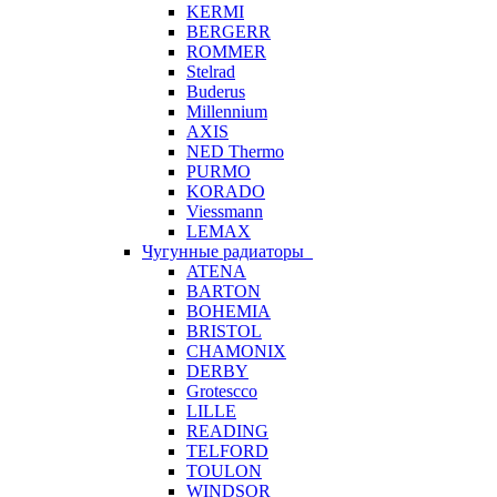
KERMI
BERGERR
ROMMER
Stelrad
Buderus
Millennium
AXIS
NED Thermo
PURMO
KORADO
Viessmann
LEMAX
Чугунные радиаторы
ATENA
BARTON
BOHEMIA
BRISTOL
CHAMONIX
DERBY
Grotescco
LILLE
READING
TELFORD
TOULON
WINDSOR