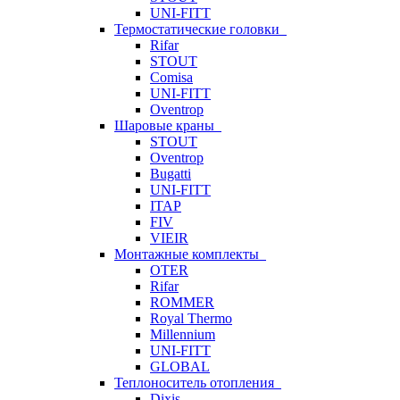
UNI-FITT
Термостатические головки
Rifar
STOUT
Comisa
UNI-FITT
Oventrop
Шаровые краны
STOUT
Oventrop
Bugatti
UNI-FITT
ITAP
FIV
VIEIR
Монтажные комплекты
OTER
Rifar
ROMMER
Royal Thermo
Millennium
UNI-FITT
GLOBAL
Теплоноситель отопления
Dixis