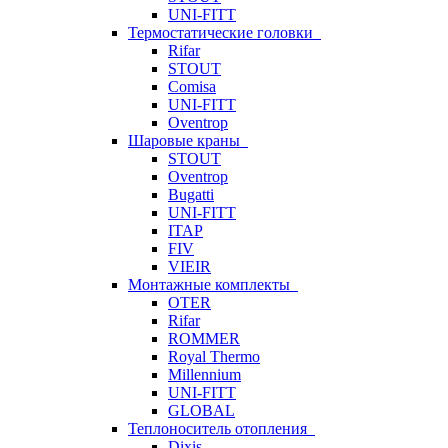
UNI-FITT
Термостатические головки
Rifar
STOUT
Comisa
UNI-FITT
Oventrop
Шаровые краны
STOUT
Oventrop
Bugatti
UNI-FITT
ITAP
FIV
VIEIR
Монтажные комплекты
OTER
Rifar
ROMMER
Royal Thermo
Millennium
UNI-FITT
GLOBAL
Теплоноситель отопления
Dixis