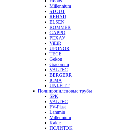
Hoobs
Millennium
STOUT
REHAU
ELSEN
ROMMER
GAPPO
РЕХАУ
ViEiR
UPONOR
TECE
Gekon
Giacomini
VALTEC
BERGERR
ICMA
UNI-FITT
Полипропиленовые трубы
SPK
VALTEC
FV-Plast
Lammin
Millennium
Kalde
ПОЛИТЭК