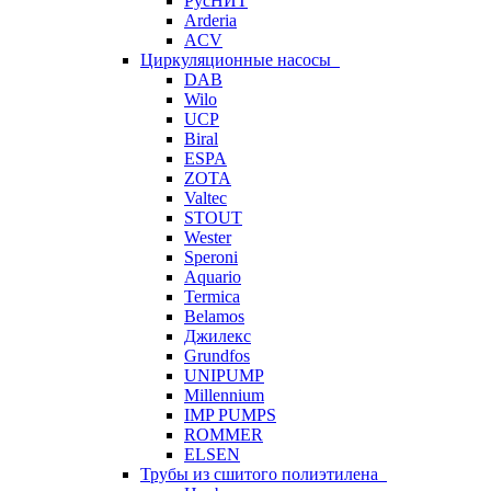
РусНИТ
Arderia
ACV
Циркуляционные насосы
DAB
Wilo
UCP
Biral
ESPA
ZOTA
Valtec
STOUT
Wester
Speroni
Aquario
Termica
Belamos
Джилекс
Grundfos
UNIPUMP
Millennium
IMP PUMPS
ROMMER
ELSEN
Трубы из сшитого полиэтилена