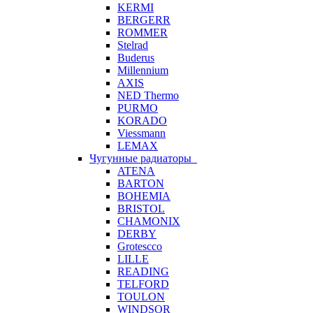
KERMI
BERGERR
ROMMER
Stelrad
Buderus
Millennium
AXIS
NED Thermo
PURMO
KORADO
Viessmann
LEMAX
Чугунные радиаторы
ATENA
BARTON
BOHEMIA
BRISTOL
CHAMONIX
DERBY
Grotescco
LILLE
READING
TELFORD
TOULON
WINDSOR