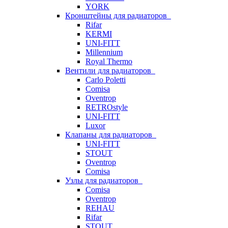
YORK
Кронштейны для радиаторов
Rifar
KERMI
UNI-FITT
Millennium
Royal Thermo
Вентили для радиаторов
Carlo Poletti
Comisa
Oventrop
RETROstyle
UNI-FITT
Luxor
Клапаны для радиаторов
UNI-FITT
STOUT
Oventrop
Comisa
Узлы для радиаторов
Comisa
Oventrop
REHAU
Rifar
STOUT