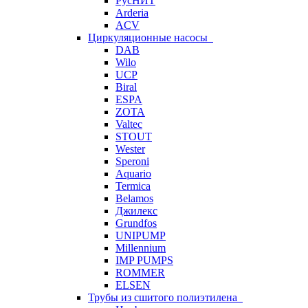
РусНИТ
Arderia
ACV
Циркуляционные насосы
DAB
Wilo
UCP
Biral
ESPA
ZOTA
Valtec
STOUT
Wester
Speroni
Aquario
Termica
Belamos
Джилекс
Grundfos
UNIPUMP
Millennium
IMP PUMPS
ROMMER
ELSEN
Трубы из сшитого полиэтилена