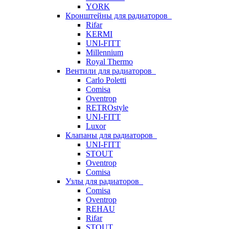
YORK
Кронштейны для радиаторов
Rifar
KERMI
UNI-FITT
Millennium
Royal Thermo
Вентили для радиаторов
Carlo Poletti
Comisa
Oventrop
RETROstyle
UNI-FITT
Luxor
Клапаны для радиаторов
UNI-FITT
STOUT
Oventrop
Comisa
Узлы для радиаторов
Comisa
Oventrop
REHAU
Rifar
STOUT