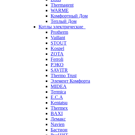
Thermagent
WARME
Комфортный Дом
Теплый Дом
Котлы электрические
Protherm
Vaillant
STOUT
Kospel
ZOTA
Ferroli
РЭКО
SAVITR
Thermo Trust
Элемент Комфорта
MIDEA
Termica
E.C.A
Kentatsu
Thermex
BAXI
Лемакс
Navien
Бастион