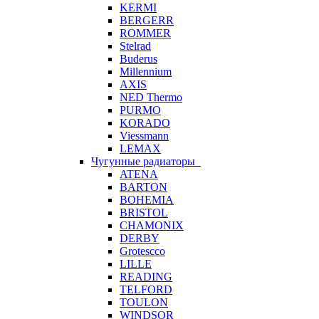
KERMI
BERGERR
ROMMER
Stelrad
Buderus
Millennium
AXIS
NED Thermo
PURMO
KORADO
Viessmann
LEMAX
Чугунные радиаторы
ATENA
BARTON
BOHEMIA
BRISTOL
CHAMONIX
DERBY
Grotescco
LILLE
READING
TELFORD
TOULON
WINDSOR