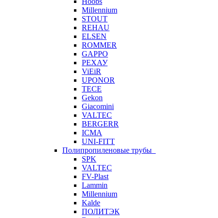
Hoobs
Millennium
STOUT
REHAU
ELSEN
ROMMER
GAPPO
РЕХАУ
ViEiR
UPONOR
TECE
Gekon
Giacomini
VALTEC
BERGERR
ICMA
UNI-FITT
Полипропиленовые трубы
SPK
VALTEC
FV-Plast
Lammin
Millennium
Kalde
ПОЛИТЭК