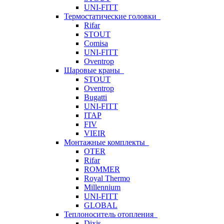
UNI-FITT
Термостатические головки
Rifar
STOUT
Comisa
UNI-FITT
Oventrop
Шаровые краны
STOUT
Oventrop
Bugatti
UNI-FITT
ITAP
FIV
VIEIR
Монтажные комплекты
OTER
Rifar
ROMMER
Royal Thermo
Millennium
UNI-FITT
GLOBAL
Теплоноситель отопления
Dixis