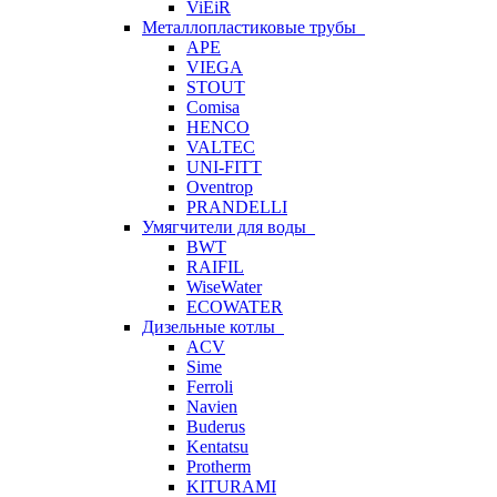
ViEiR
Металлопластиковые трубы
APE
VIEGA
STOUT
Comisa
HENCO
VALTEC
UNI-FITT
Oventrop
PRANDELLI
Умягчители для воды
BWT
RAIFIL
WiseWater
ECOWATER
Дизельные котлы
ACV
Sime
Ferroli
Navien
Buderus
Kentatsu
Protherm
KITURAMI