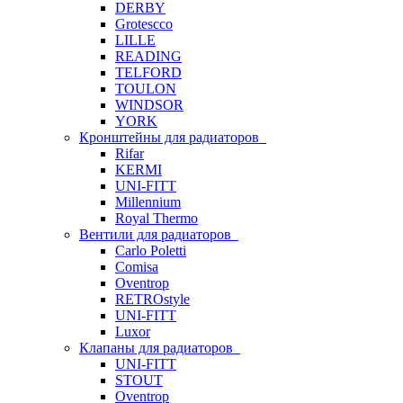
DERBY
Grotescco
LILLE
READING
TELFORD
TOULON
WINDSOR
YORK
Кронштейны для радиаторов
Rifar
KERMI
UNI-FITT
Millennium
Royal Thermo
Вентили для радиаторов
Carlo Poletti
Comisa
Oventrop
RETROstyle
UNI-FITT
Luxor
Клапаны для радиаторов
UNI-FITT
STOUT
Oventrop