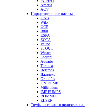
РусНИТ
Arderia
ACV
Циркуляционные насосы
DAB
Wilo
UCP
Biral
ESPA
ZOTA
Valtec
STOUT
Wester
Speroni
Aquario
Termica
Belamos
Джилекс
Grundfos
UNIPUMP
Millennium
IMP PUMPS
ROMMER
ELSEN
Трубы из сшитого полиэтилена