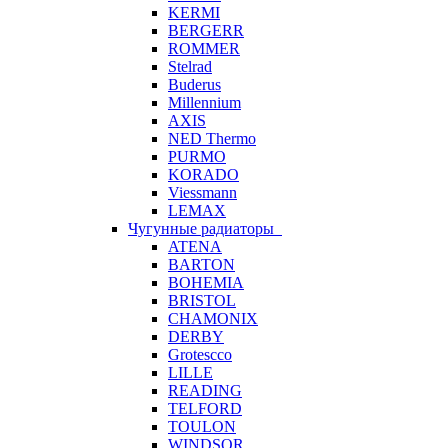
KERMI
BERGERR
ROMMER
Stelrad
Buderus
Millennium
AXIS
NED Thermo
PURMO
KORADO
Viessmann
LEMAX
Чугунные радиаторы
ATENA
BARTON
BOHEMIA
BRISTOL
CHAMONIX
DERBY
Grotescco
LILLE
READING
TELFORD
TOULON
WINDSOR