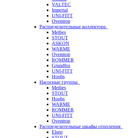
VALTEC
Imperial
UNI-FITT
Oventrop
Распределительные коллектора
Meibes
STOUT
ASKON
WARME
Oventrop
ROMMER
Grundfos
UNI-FITT
Hoobs
Насосные группы
Meibes
STOUT
Hoobs
WARME
ROMMER
UNI-FITT
Oventrop
Распределительные шкафы отопления
Elsen
STOUT