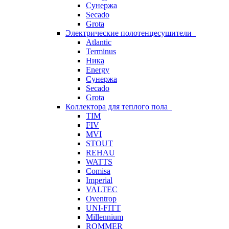
Сунержа
Secado
Grota
Электрические полотенцесушители
Atlantic
Terminus
Ника
Energy
Сунержа
Secado
Grota
Коллектора для теплого пола
TIM
FIV
MVI
STOUT
REHAU
WATTS
Comisa
Imperial
VALTEC
Oventrop
UNI-FITT
Millennium
ROMMER