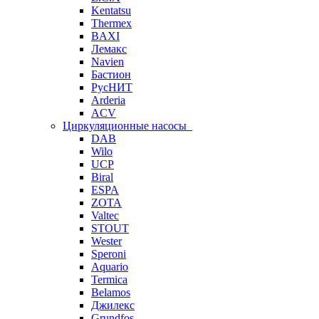
Kentatsu
Thermex
BAXI
Лемакс
Navien
Бастион
РусНИТ
Arderia
ACV
Циркуляционные насосы
DAB
Wilo
UCP
Biral
ESPA
ZOTA
Valtec
STOUT
Wester
Speroni
Aquario
Termica
Belamos
Джилекс
Grundfos