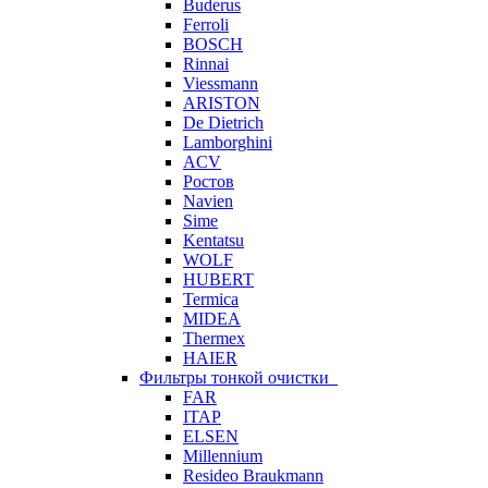
Buderus
Ferroli
BOSCH
Rinnai
Viessmann
ARISTON
De Dietrich
Lamborghini
ACV
Ростов
Navien
Sime
Kentatsu
WOLF
HUBERT
Termica
MIDEA
Thermex
HAIER
Фильтры тонкой очистки
FAR
ITAP
ELSEN
Millennium
Resideo Braukmann