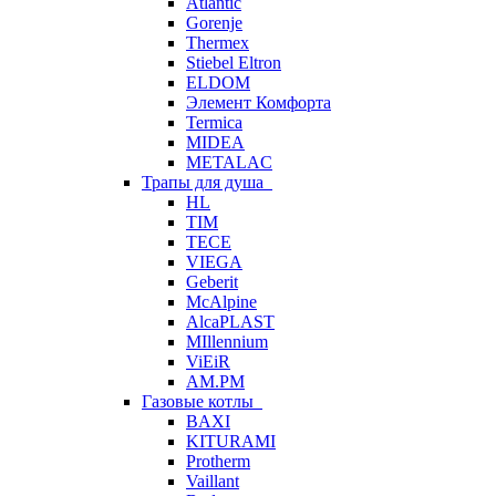
Atlantic
Gorenje
Thermex
Stiebel Eltron
ELDOM
Элемент Комфорта
Termica
MIDEA
METALAC
Трапы для душа
HL
TIM
TECE
VIEGA
Geberit
McAlpine
AlcaPLAST
MIllennium
ViEiR
AM.PM
Газовые котлы
BAXI
KITURAMI
Protherm
Vaillant