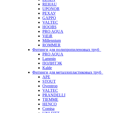
REHAU
UPONOR
РЕХАУ
GAPPO
VALTEC
HOOBS
PRO AQUA
ViEiR
Millennium
ROMMER
Фитинги для полипропиленовых труб
PRO AQUA
Lammin
ПОЛИТЭК
Kalde
Фитинги для металлопластиковых труб
APE
STOUT
Oventrop
VALTEC
PRANDELLI
TIEMME
HENCO
Comisa