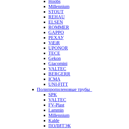
Hoobs
Millennium
STOUT
REHAU
ELSEN
ROMMER
GAPPO
РЕХАУ
ViEiR
UPONOR
TECE
Gekon
Giacomini
VALTEC
BERGERR
ICMA
UNI-FITT
Полипропиленовые трубы
SPK
VALTEC
FV-Plast
Lammin
Millennium
Kalde
ПОЛИТЭК