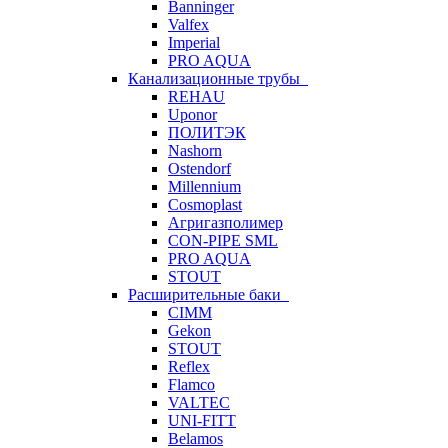
Banninger
Valfex
Imperial
PRO AQUA
Канализационные трубы
REHAU
Uponor
ПОЛИТЭК
Nashorn
Ostendorf
Millennium
Cosmoplast
Агригазполимер
CON-PIPE SML
PRO AQUA
STOUT
Расширительные баки
CIMM
Gekon
STOUT
Reflex
Flamco
VALTEC
UNI-FITT
Belamos