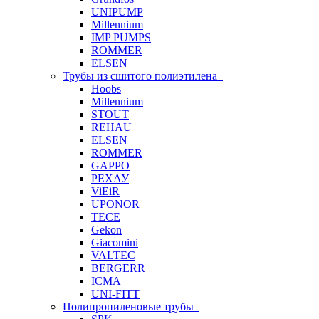
UNIPUMP
Millennium
IMP PUMPS
ROMMER
ELSEN
Трубы из сшитого полиэтилена
Hoobs
Millennium
STOUT
REHAU
ELSEN
ROMMER
GAPPO
РЕХАУ
ViEiR
UPONOR
TECE
Gekon
Giacomini
VALTEC
BERGERR
ICMA
UNI-FITT
Полипропиленовые трубы