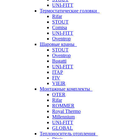
UNI-FITT
Термостатические головки
Rifar
STOUT
Comisa
UNI-FITT
Oventrop
Шаровые краны
STOUT
Oventrop
Bugatti
UNI-FITT
ITAP
FIV
VIEIR
Монтажные комплекты
OTER
Rifar
ROMMER
Royal Thermo
Millennium
UNI-FITT
GLOBAL
Теплоноситель отопления