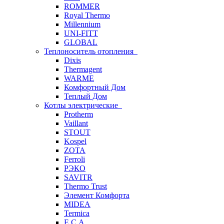
ROMMER
Royal Thermo
Millennium
UNI-FITT
GLOBAL
Теплоноситель отопления
Dixis
Thermagent
WARME
Комфортный Дом
Теплый Дом
Котлы электрические
Protherm
Vaillant
STOUT
Kospel
ZOTA
Ferroli
РЭКО
SAVITR
Thermo Trust
Элемент Комфорта
MIDEA
Termica
E.C.A