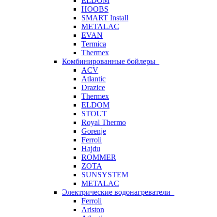
ELDOM
HOOBS
SMART Install
METALAC
EVAN
Termica
Thermex
Комбинированные бойлеры
ACV
Atlantic
Drazice
Thermex
ELDOM
STOUT
Royal Thermo
Gorenje
Ferroli
Hajdu
ROMMER
ZOTA
SUNSYSTEM
METALAC
Электрические водонагреватели
Ferroli
Ariston