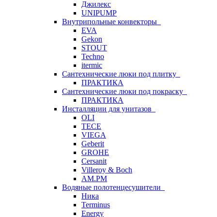
Джилекс
UNIPUMP
Внутрипольные конвекторы
EVA
Gekon
STOUT
Techno
itermic
Сантехнические люки под плитку
ПРАКТИКА
Сантехнические люки под покраску
ПРАКТИКА
Инсталляции для унитазов
OLI
TECE
VIEGA
Geberit
GROHE
Cersanit
Villeroy & Boch
AM.PM
Водяные полотенцесушители
Ника
Terminus
Energy