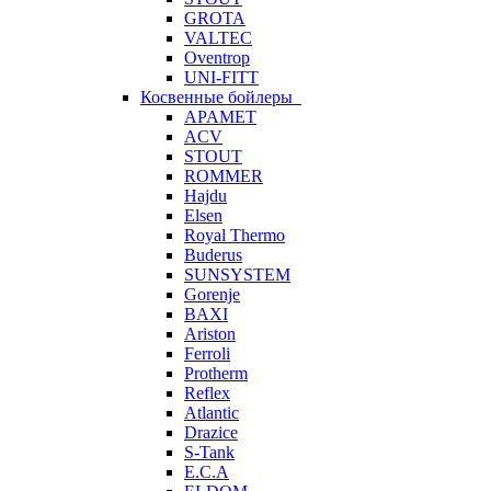
GROTA
VALTEC
Oventrop
UNI-FITT
Косвенные бойлеры
APAMET
ACV
STOUT
ROMMER
Hajdu
Elsen
Royal Thermo
Buderus
SUNSYSTEM
Gorenje
BAXI
Ariston
Ferroli
Protherm
Reflex
Atlantic
Drazice
S-Tank
E.C.A