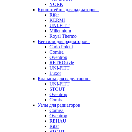
YORK
Кронштейны для радиаторов
Rifar
KERMI
UNI-FITT
Millennium
Royal Thermo
Вентили для радиаторов
Carlo Poletti
Comisa
Oventrop
RETROstyle
UNI-FITT
Luxor
Клапаны для радиаторов
UNI-FITT
STOUT
Oventrop
Comisa
Узлы для радиаторов
Comisa
Oventrop
REHAU
Rifar
STOUT