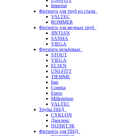
UNI-FITT
Imperial
Фитинги для труб из стали
VALTEC
ROMMER
Фитинги для медных труб
JINTIAN
SANHA
VIEGA
Фитинги резьбовые
STOUT
VIEGA
ELSEN
UNI-FITT
TIEMME
Itap
Comisa
Euros
Millennium
VALTEC
Трубы ПНД
CYKLON
Джилекс
ПОЛИТЭК
Фитинги для ПНД