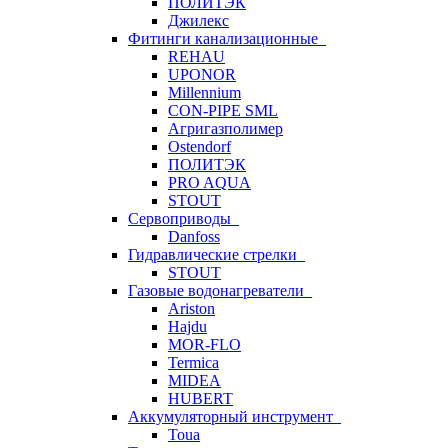
ПОЛИТЭК
Джилекс
Фитинги канализационные
REHAU
UPONOR
Millennium
CON-PIPE SML
Агригазполимер
Ostendorf
ПОЛИТЭК
PRO AQUA
STOUT
Сервоприводы
Danfoss
Гидравлические стрелки
STOUT
Газовые водонагреватели
Ariston
Hajdu
MOR-FLO
Termica
MIDEA
HUBERT
Аккумуляторный инструмент
Toua