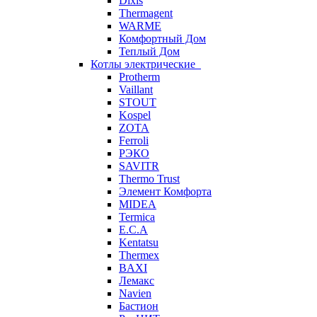
Dixis
Thermagent
WARME
Комфортный Дом
Теплый Дом
Котлы электрические
Protherm
Vaillant
STOUT
Kospel
ZOTA
Ferroli
РЭКО
SAVITR
Thermo Trust
Элемент Комфорта
MIDEA
Termica
E.C.A
Kentatsu
Thermex
BAXI
Лемакс
Navien
Бастион