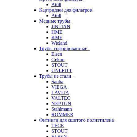
Atoll
Картриджи для фильтров
Atoll
Медные трубы
JINTIAN
HME
KME
Wieland
Трубы гофрированные
Elsen
Gekon
STOUT
UNI-FITT
Трубы из стали
Sanha
VIEGA
LAVITA
VALTEC
NEPTUN
Stahlmann
ROMMER
Фитинги для сшитого полиэтилена
TECE
STOUT
ELSEN