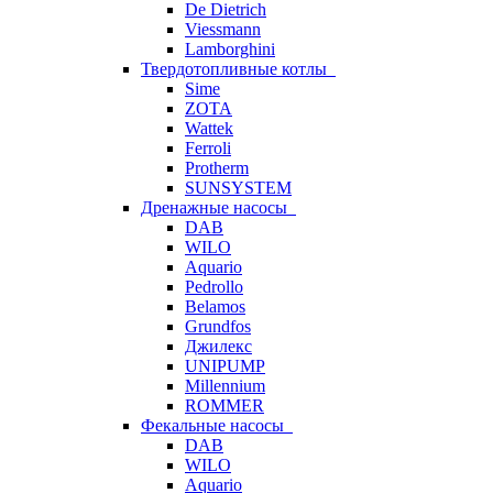
De Dietrich
Viessmann
Lamborghini
Твердотопливные котлы
Sime
ZOTA
Wattek
Ferroli
Protherm
SUNSYSTEM
Дренажные насосы
DAB
WILO
Aquario
Pedrollo
Belamos
Grundfos
Джилекс
UNIPUMP
Millennium
ROMMER
Фекальные насосы
DAB
WILO
Aquario