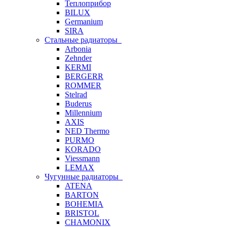
Теплоприбор
BILUX
Germanium
SIRA
Стальные радиаторы
Arbonia
Zehnder
KERMI
BERGERR
ROMMER
Stelrad
Buderus
Millennium
AXIS
NED Thermo
PURMO
KORADO
Viessmann
LEMAX
Чугунные радиаторы
ATENA
BARTON
BOHEMIA
BRISTOL
CHAMONIX