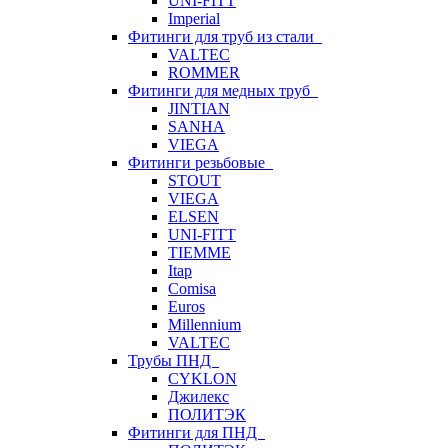
UNI-FITT
Imperial
Фитинги для труб из стали
VALTEC
ROMMER
Фитинги для медных труб
JINTIAN
SANHA
VIEGA
Фитинги резьбовые
STOUT
VIEGA
ELSEN
UNI-FITT
TIEMME
Itap
Comisa
Euros
Millennium
VALTEC
Трубы ПНД
CYKLON
Джилекс
ПОЛИТЭК
Фитинги для ПНД