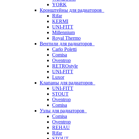
YORK
Кронштейны для радиаторов
Rifar
KERMI
UNI-FITT
Millennium
Royal Thermo
Вентили для радиаторов
Carlo Poletti
Comisa
Oventrop
RETROstyle
UNI-FITT
Luxor
Клапаны для радиаторов
UNI-FITT
STOUT
Oventrop
Comisa
Узлы для радиаторов
Comisa
Oventrop
REHAU
Rifar
STOUT