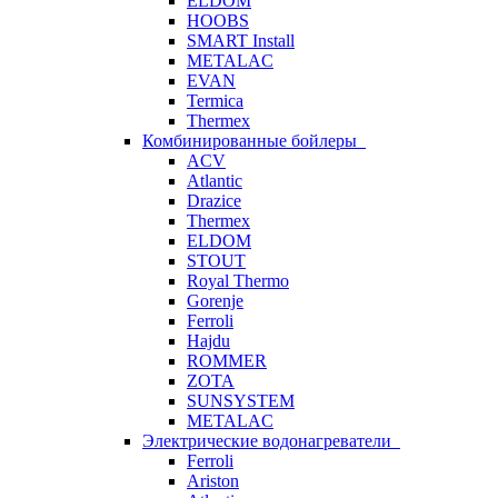
ELDOM
HOOBS
SMART Install
METALAC
EVAN
Termica
Thermex
Комбинированные бойлеры
ACV
Atlantic
Drazice
Thermex
ELDOM
STOUT
Royal Thermo
Gorenje
Ferroli
Hajdu
ROMMER
ZOTA
SUNSYSTEM
METALAC
Электрические водонагреватели
Ferroli
Ariston