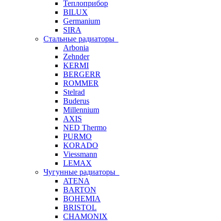
Теплоприбор
BILUX
Germanium
SIRA
Стальные радиаторы
Arbonia
Zehnder
KERMI
BERGERR
ROMMER
Stelrad
Buderus
Millennium
AXIS
NED Thermo
PURMO
KORADO
Viessmann
LEMAX
Чугунные радиаторы
ATENA
BARTON
BOHEMIA
BRISTOL
CHAMONIX