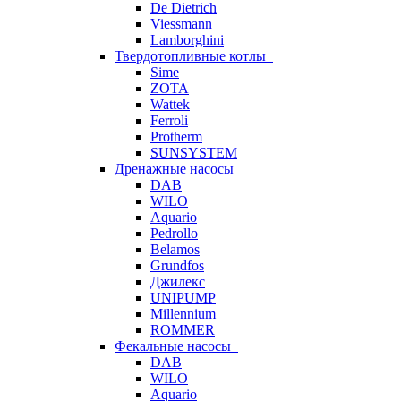
De Dietrich
Viessmann
Lamborghini
Твердотопливные котлы
Sime
ZOTA
Wattek
Ferroli
Protherm
SUNSYSTEM
Дренажные насосы
DAB
WILO
Aquario
Pedrollo
Belamos
Grundfos
Джилекс
UNIPUMP
Millennium
ROMMER
Фекальные насосы
DAB
WILO
Aquario