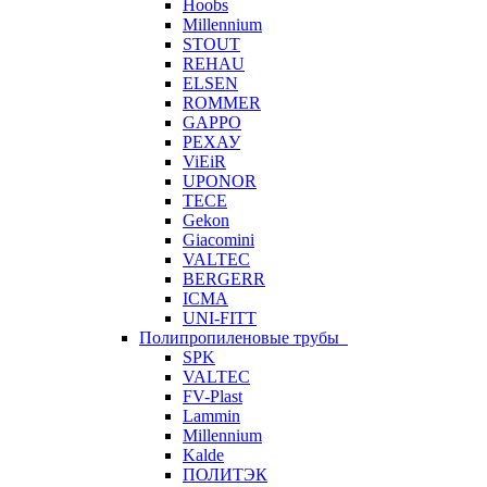
Hoobs
Millennium
STOUT
REHAU
ELSEN
ROMMER
GAPPO
РЕХАУ
ViEiR
UPONOR
TECE
Gekon
Giacomini
VALTEC
BERGERR
ICMA
UNI-FITT
Полипропиленовые трубы
SPK
VALTEC
FV-Plast
Lammin
Millennium
Kalde
ПОЛИТЭК