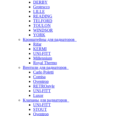
DERBY
Grotescco
LILLE
READING
TELFORD
TOULON
WINDSOR
YORK
Кронштейны для радиаторов
Rifar
KERMI
UNI-FITT
Millennium
Royal Thermo
Вентили для радиаторов
Carlo Poletti
Comisa
Oventrop
RETROstyle
UNI-FITT
Luxor
Клапаны для радиаторов
UNI-FITT
STOUT
Oventrop