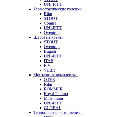
UNI-FITT
Термостатические головки
Rifar
STOUT
Comisa
UNI-FITT
Oventrop
Шаровые краны
STOUT
Oventrop
Bugatti
UNI-FITT
ITAP
FIV
VIEIR
Монтажные комплекты
OTER
Rifar
ROMMER
Royal Thermo
Millennium
UNI-FITT
GLOBAL
Теплоноситель отопления