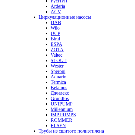
РусНИТ
Arderia
ACV
Циркуляционные насосы
DAB
Wilo
UCP
Biral
ESPA
ZOTA
Valtec
STOUT
Wester
Speroni
Aquario
Termica
Belamos
Джилекс
Grundfos
UNIPUMP
Millennium
IMP PUMPS
ROMMER
ELSEN
Трубы из сшитого полиэтилена