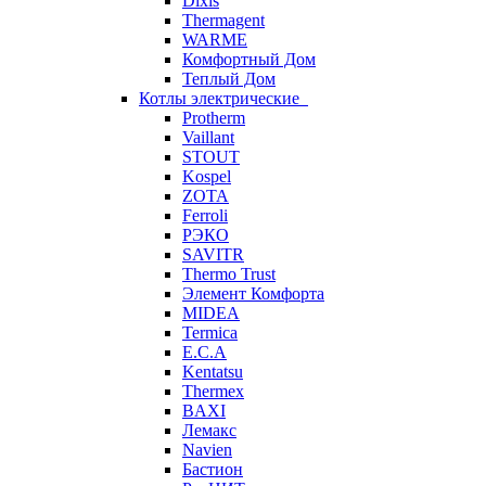
Dixis
Thermagent
WARME
Комфортный Дом
Теплый Дом
Котлы электрические
Protherm
Vaillant
STOUT
Kospel
ZOTA
Ferroli
РЭКО
SAVITR
Thermo Trust
Элемент Комфорта
MIDEA
Termica
E.C.A
Kentatsu
Thermex
BAXI
Лемакс
Navien
Бастион