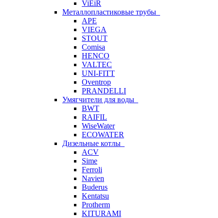
ViEiR
Металлопластиковые трубы
APE
VIEGA
STOUT
Comisa
HENCO
VALTEC
UNI-FITT
Oventrop
PRANDELLI
Умягчители для воды
BWT
RAIFIL
WiseWater
ECOWATER
Дизельные котлы
ACV
Sime
Ferroli
Navien
Buderus
Kentatsu
Protherm
KITURAMI