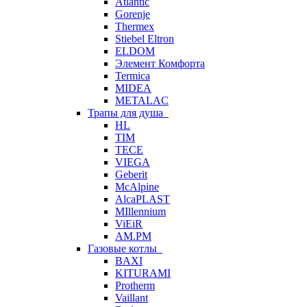
Atlantic
Gorenje
Thermex
Stiebel Eltron
ELDOM
Элемент Комфорта
Termica
MIDEA
METALAC
Трапы для душа
HL
TIM
TECE
VIEGA
Geberit
McAlpine
AlcaPLAST
MIllennium
ViEiR
AM.PM
Газовые котлы
BAXI
KITURAMI
Protherm
Vaillant