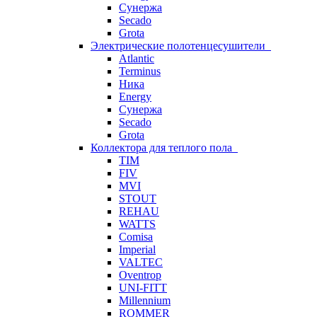
Сунержа
Secado
Grota
Электрические полотенцесушители
Atlantic
Terminus
Ника
Energy
Сунержа
Secado
Grota
Коллектора для теплого пола
TIM
FIV
MVI
STOUT
REHAU
WATTS
Comisa
Imperial
VALTEC
Oventrop
UNI-FITT
Millennium
ROMMER