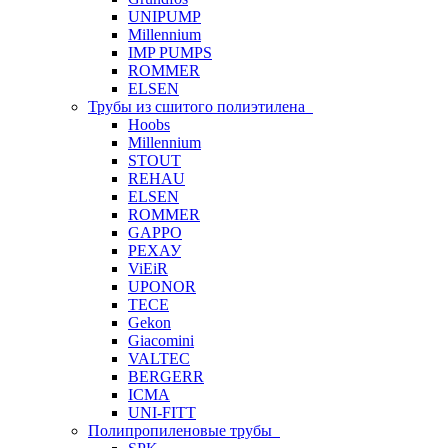
UNIPUMP
Millennium
IMP PUMPS
ROMMER
ELSEN
Трубы из сшитого полиэтилена
Hoobs
Millennium
STOUT
REHAU
ELSEN
ROMMER
GAPPO
РЕХАУ
ViEiR
UPONOR
TECE
Gekon
Giacomini
VALTEC
BERGERR
ICMA
UNI-FITT
Полипропиленовые трубы