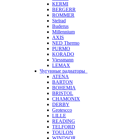
KERMI
BERGERR
ROMMER
Stelrad
Buderus
Millennium
AXIS
NED Thermo
PURMO
KORADO
Viessmann
LEMAX
Чугунные радиаторы
ATENA
BARTON
BOHEMIA
BRISTOL
CHAMONIX
DERBY
Grotescco
LILLE
READING
TELFORD
TOULON
WINDSOR