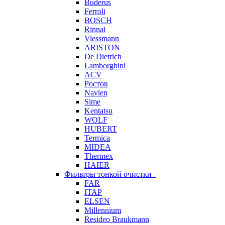
Buderus
Ferroli
BOSCH
Rinnai
Viessmann
ARISTON
De Dietrich
Lamborghini
ACV
Ростов
Navien
Sime
Kentatsu
WOLF
HUBERT
Termica
MIDEA
Thermex
HAIER
Фильтры тонкой очистки
FAR
ITAP
ELSEN
Millennium
Resideo Braukmann