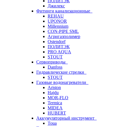
ПОЛИТЭК
Джилекс
Фитинги канализационные
REHAU
UPONOR
Millennium
CON-PIPE SML
Агригазполимер
Ostendorf
ПОЛИТЭК
PRO AQUA
STOUT
Сервоприводы
Danfoss
Гидравлические стрелки
STOUT
Газовые водонагреватели
Ariston
Hajdu
MOR-FLO
Termica
MIDEA
HUBERT
Аккумуляторный инструмент
Toua