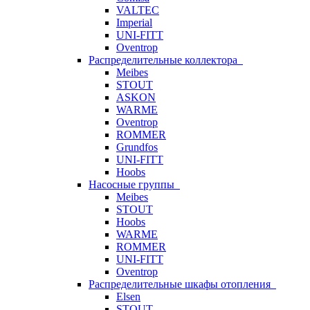
VALTEC
Imperial
UNI-FITT
Oventrop
Распределительные коллектора
Meibes
STOUT
ASKON
WARME
Oventrop
ROMMER
Grundfos
UNI-FITT
Hoobs
Насосные группы
Meibes
STOUT
Hoobs
WARME
ROMMER
UNI-FITT
Oventrop
Распределительные шкафы отопления
Elsen
STOUT