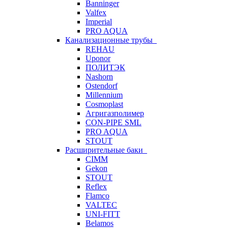
Banninger
Valfex
Imperial
PRO AQUA
Канализационные трубы
REHAU
Uponor
ПОЛИТЭК
Nashorn
Ostendorf
Millennium
Cosmoplast
Агригазполимер
CON-PIPE SML
PRO AQUA
STOUT
Расширительные баки
CIMM
Gekon
STOUT
Reflex
Flamco
VALTEC
UNI-FITT
Belamos