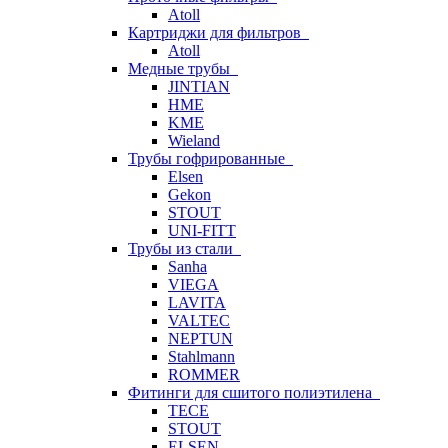
Atoll
Картриджи для фильтров
Atoll
Медные трубы
JINTIAN
HME
KME
Wieland
Трубы гофрированные
Elsen
Gekon
STOUT
UNI-FITT
Трубы из стали
Sanha
VIEGA
LAVITA
VALTEC
NEPTUN
Stahlmann
ROMMER
Фитинги для сшитого полиэтилена
TECE
STOUT
ELSEN