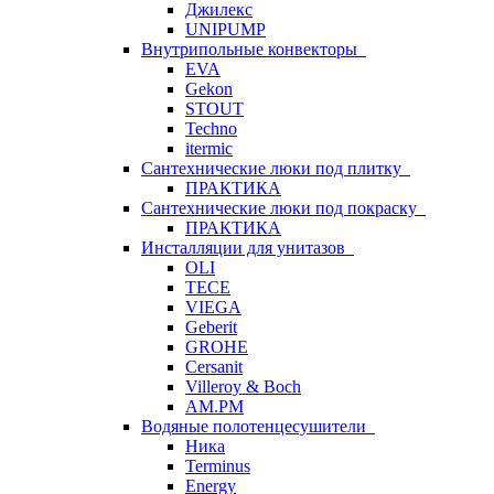
Джилекс
UNIPUMP
Внутрипольные конвекторы
EVA
Gekon
STOUT
Techno
itermic
Сантехнические люки под плитку
ПРАКТИКА
Сантехнические люки под покраску
ПРАКТИКА
Инсталляции для унитазов
OLI
TECE
VIEGA
Geberit
GROHE
Cersanit
Villeroy & Boch
AM.PM
Водяные полотенцесушители
Ника
Terminus
Energy