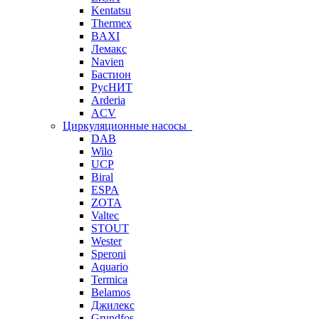
Kentatsu
Thermex
BAXI
Лемакс
Navien
Бастион
РусНИТ
Arderia
ACV
Циркуляционные насосы
DAB
Wilo
UCP
Biral
ESPA
ZOTA
Valtec
STOUT
Wester
Speroni
Aquario
Termica
Belamos
Джилекс
Grundfos