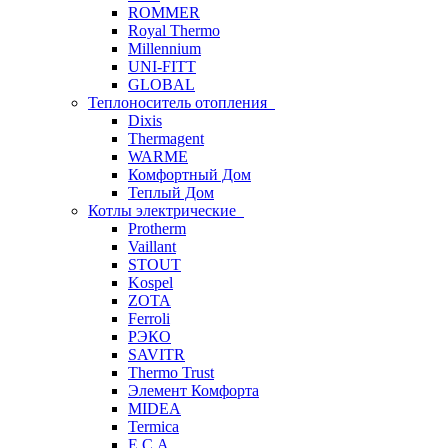
ROMMER
Royal Thermo
Millennium
UNI-FITT
GLOBAL
Теплоноситель отопления
Dixis
Thermagent
WARME
Комфортный Дом
Теплый Дом
Котлы электрические
Protherm
Vaillant
STOUT
Kospel
ZOTA
Ferroli
РЭКО
SAVITR
Thermo Trust
Элемент Комфорта
MIDEA
Termica
E.C.A