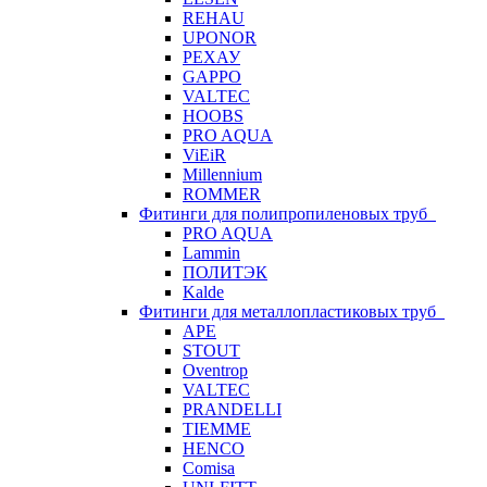
REHAU
UPONOR
РЕХАУ
GAPPO
VALTEC
HOOBS
PRO AQUA
ViEiR
Millennium
ROMMER
Фитинги для полипропиленовых труб
PRO AQUA
Lammin
ПОЛИТЭК
Kalde
Фитинги для металлопластиковых труб
APE
STOUT
Oventrop
VALTEC
PRANDELLI
TIEMME
HENCO
Comisa