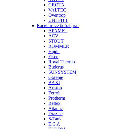
GROTA
VALTEC
Oventrop
UNI-FITT
Косвенные бойлеры
APAMET
ACV
STOUT
ROMMER
Hajdu
Elsen
Royal Thermo
Buderus
SUNSYSTEM
Gorenje
BAXI
Ariston
Ferroli
Protherm
Reflex
Atlantic
Drazice
S-Tank
E.C.A