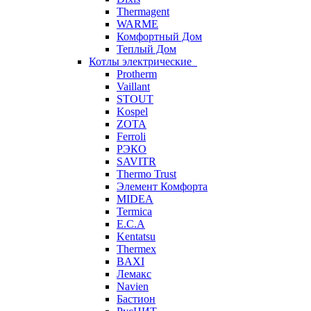
Thermagent
WARME
Комфортный Дом
Теплый Дом
Котлы электрические
Protherm
Vaillant
STOUT
Kospel
ZOTA
Ferroli
РЭКО
SAVITR
Thermo Trust
Элемент Комфорта
MIDEA
Termica
E.C.A
Kentatsu
Thermex
BAXI
Лемакс
Navien
Бастион