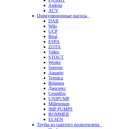
РусНИТ
Arderia
ACV
Циркуляционные насосы
DAB
Wilo
UCP
Biral
ESPA
ZOTA
Valtec
STOUT
Wester
Speroni
Aquario
Termica
Belamos
Джилекс
Grundfos
UNIPUMP
Millennium
IMP PUMPS
ROMMER
ELSEN
Трубы из сшитого полиэтилена