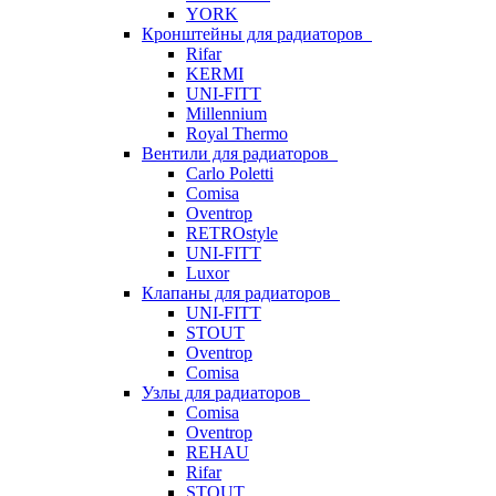
YORK
Кронштейны для радиаторов
Rifar
KERMI
UNI-FITT
Millennium
Royal Thermo
Вентили для радиаторов
Carlo Poletti
Comisa
Oventrop
RETROstyle
UNI-FITT
Luxor
Клапаны для радиаторов
UNI-FITT
STOUT
Oventrop
Comisa
Узлы для радиаторов
Comisa
Oventrop
REHAU
Rifar
STOUT