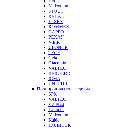
Hoobs
Millennium
STOUT
REHAU
ELSEN
ROMMER
GAPPO
РЕХАУ
ViEiR
UPONOR
TECE
Gekon
Giacomini
VALTEC
BERGERR
ICMA
UNI-FITT
Полипропиленовые трубы
SPK
VALTEC
FV-Plast
Lammin
Millennium
Kalde
ПОЛИТЭК