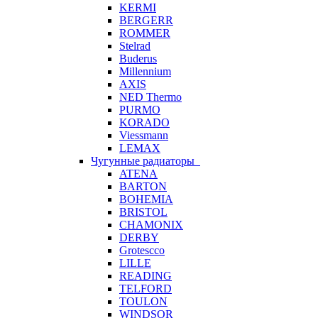
KERMI
BERGERR
ROMMER
Stelrad
Buderus
Millennium
AXIS
NED Thermo
PURMO
KORADO
Viessmann
LEMAX
Чугунные радиаторы
ATENA
BARTON
BOHEMIA
BRISTOL
CHAMONIX
DERBY
Grotescco
LILLE
READING
TELFORD
TOULON
WINDSOR