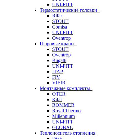
UNI-FITT
Термостатические головки
Rifar
STOUT
Comisa
UNI-FITT
Oventrop
Шаровые краны
STOUT
Oventrop
Bugatti
UNI-FITT
ITAP
FIV
VIEIR
Монтажные комплекты
OTER
Rifar
ROMMER
Royal Thermo
Millennium
UNI-FITT
GLOBAL
Теплоноситель отопления
Dixis