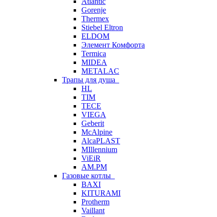
Atlantic
Gorenje
Thermex
Stiebel Eltron
ELDOM
Элемент Комфорта
Termica
MIDEA
METALAC
Трапы для душа
HL
TIM
TECE
VIEGA
Geberit
McAlpine
AlcaPLAST
MIllennium
ViEiR
AM.PM
Газовые котлы
BAXI
KITURAMI
Protherm
Vaillant