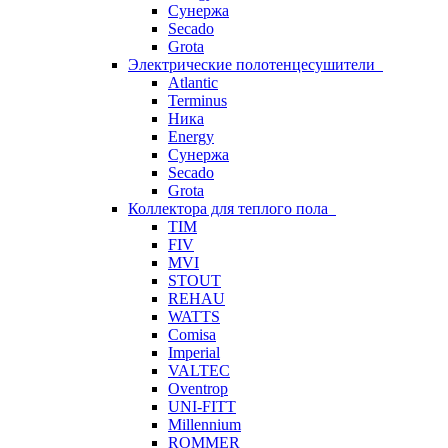
Сунержа
Secado
Grota
Электрические полотенцесушители
Atlantic
Terminus
Ника
Energy
Сунержа
Secado
Grota
Коллектора для теплого пола
TIM
FIV
MVI
STOUT
REHAU
WATTS
Comisa
Imperial
VALTEC
Oventrop
UNI-FITT
Millennium
ROMMER