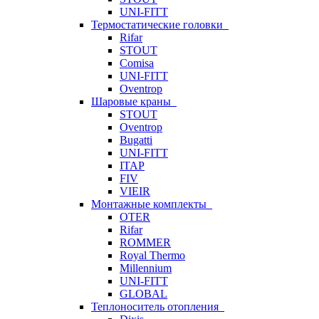
UNI-FITT
Термостатические головки
Rifar
STOUT
Comisa
UNI-FITT
Oventrop
Шаровые краны
STOUT
Oventrop
Bugatti
UNI-FITT
ITAP
FIV
VIEIR
Монтажные комплекты
OTER
Rifar
ROMMER
Royal Thermo
Millennium
UNI-FITT
GLOBAL
Теплоноситель отопления