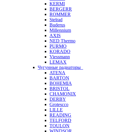
KERMI
BERGERR
ROMMER
Stelrad
Buderus
Millennium
AXIS
NED Thermo
PURMO
KORADO
Viessmann
LEMAX
Чугунные радиаторы
ATENA
BARTON
BOHEMIA
BRISTOL
CHAMONIX
DERBY
Grotescco
LILLE
READING
TELFORD
TOULON
WINDSOR