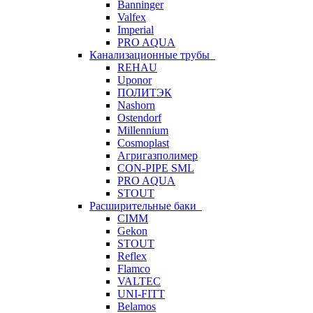
Banninger
Valfex
Imperial
PRO AQUA
Канализационные трубы
REHAU
Uponor
ПОЛИТЭК
Nashorn
Ostendorf
Millennium
Cosmoplast
Агригазполимер
CON-PIPE SML
PRO AQUA
STOUT
Расширительные баки
CIMM
Gekon
STOUT
Reflex
Flamco
VALTEC
UNI-FITT
Belamos