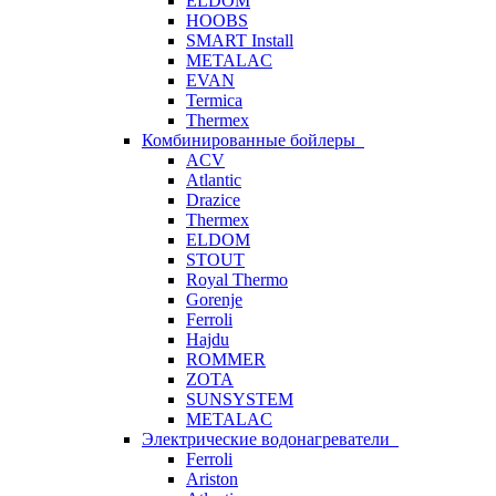
ELDOM
HOOBS
SMART Install
METALAC
EVAN
Termica
Thermex
Комбинированные бойлеры
ACV
Atlantic
Drazice
Thermex
ELDOM
STOUT
Royal Thermo
Gorenje
Ferroli
Hajdu
ROMMER
ZOTA
SUNSYSTEM
METALAC
Электрические водонагреватели
Ferroli
Ariston