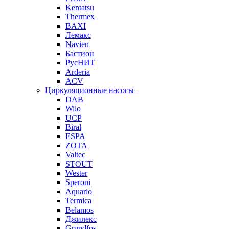
Kentatsu
Thermex
BAXI
Лемакс
Navien
Бастион
РусНИТ
Arderia
ACV
Циркуляционные насосы
DAB
Wilo
UCP
Biral
ESPA
ZOTA
Valtec
STOUT
Wester
Speroni
Aquario
Termica
Belamos
Джилекс
Grundfos