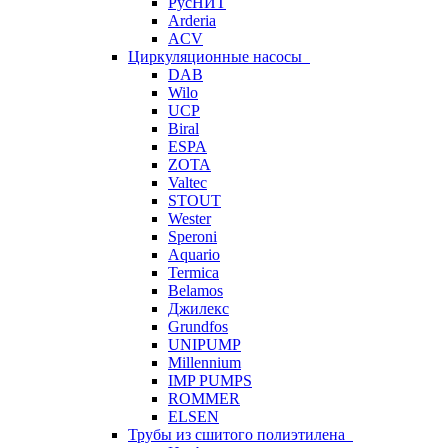
РусНИТ
Arderia
ACV
Циркуляционные насосы
DAB
Wilo
UCP
Biral
ESPA
ZOTA
Valtec
STOUT
Wester
Speroni
Aquario
Termica
Belamos
Джилекс
Grundfos
UNIPUMP
Millennium
IMP PUMPS
ROMMER
ELSEN
Трубы из сшитого полиэтилена