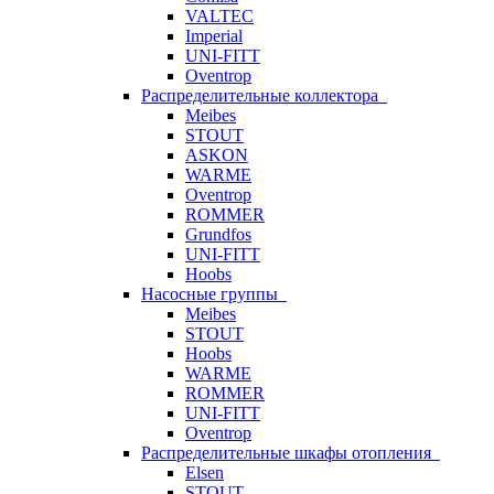
VALTEC
Imperial
UNI-FITT
Oventrop
Распределительные коллектора
Meibes
STOUT
ASKON
WARME
Oventrop
ROMMER
Grundfos
UNI-FITT
Hoobs
Насосные группы
Meibes
STOUT
Hoobs
WARME
ROMMER
UNI-FITT
Oventrop
Распределительные шкафы отопления
Elsen
STOUT