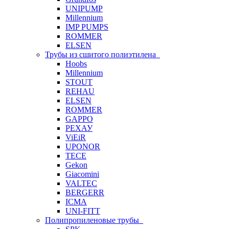
UNIPUMP
Millennium
IMP PUMPS
ROMMER
ELSEN
Трубы из сшитого полиэтилена
Hoobs
Millennium
STOUT
REHAU
ELSEN
ROMMER
GAPPO
РЕХАУ
ViEiR
UPONOR
TECE
Gekon
Giacomini
VALTEC
BERGERR
ICMA
UNI-FITT
Полипропиленовые трубы