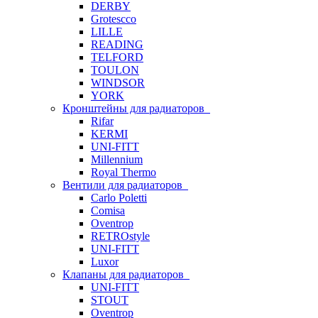
DERBY
Grotescco
LILLE
READING
TELFORD
TOULON
WINDSOR
YORK
Кронштейны для радиаторов
Rifar
KERMI
UNI-FITT
Millennium
Royal Thermo
Вентили для радиаторов
Carlo Poletti
Comisa
Oventrop
RETROstyle
UNI-FITT
Luxor
Клапаны для радиаторов
UNI-FITT
STOUT
Oventrop