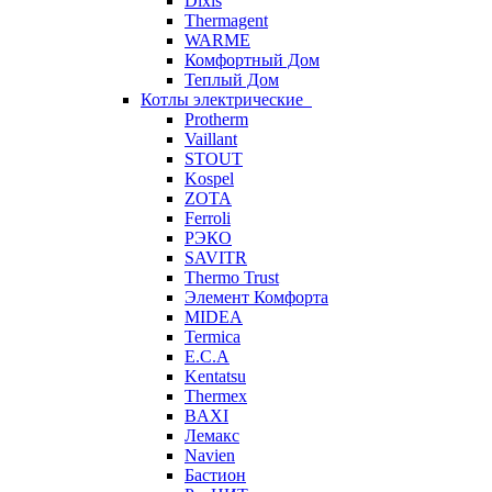
Dixis
Thermagent
WARME
Комфортный Дом
Теплый Дом
Котлы электрические
Protherm
Vaillant
STOUT
Kospel
ZOTA
Ferroli
РЭКО
SAVITR
Thermo Trust
Элемент Комфорта
MIDEA
Termica
E.C.A
Kentatsu
Thermex
BAXI
Лемакс
Navien
Бастион