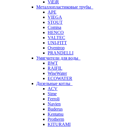
ViEiR
Металлопластиковые трубы
APE
VIEGA
STOUT
Comisa
HENCO
VALTEC
UNI-FITT
Oventrop
PRANDELLI
Умягчители для воды
BWT
RAIFIL
WiseWater
ECOWATER
Дизельные котлы
ACV
Sime
Ferroli
Navien
Buderus
Kentatsu
Protherm
KITURAMI