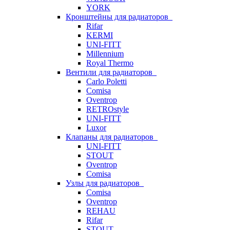
YORK
Кронштейны для радиаторов
Rifar
KERMI
UNI-FITT
Millennium
Royal Thermo
Вентили для радиаторов
Carlo Poletti
Comisa
Oventrop
RETROstyle
UNI-FITT
Luxor
Клапаны для радиаторов
UNI-FITT
STOUT
Oventrop
Comisa
Узлы для радиаторов
Comisa
Oventrop
REHAU
Rifar
STOUT