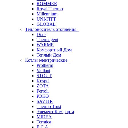
ROMMER
Royal Thermo
Millennium
UNI-FITT
GLOBAL
Теплоноситель отопления
Dixis
Thermagent
WARME
Комфортный Дом
Теплый Дом
Котлы электрические
Protherm
Vaillant
STOUT
Kospel
ZOTA
Ferroli
РЭКО
SAVITR
Thermo Trust
Элемент Комфорта
MIDEA
Termica
E.C.A