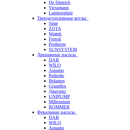
De Dietrich
Viessmann
Lamborghini
Твердотопливные котлы
Sime
ZOTA
Wattek
Ferroli
Protherm
SUNSYSTEM
Дренажные насосы
DAB
WILO
Aquario
Pedrollo
Belamos
Grundfos
Джилекс
UNIPUMP
Millennium
ROMMER
Фекальные насосы
DAB
WILO
Aquario