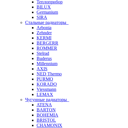
Теплоприбор
BILUX
Germanium
SIRA
Стальные радиаторы
Arbonia
Zehnder
KERMI
BERGERR
ROMMER
Stelrad
Buderus
Millennium
AXIS
NED Thermo
PURMO
KORADO
Viessmann
LEMAX
Чугунные радиаторы
ATENA
BARTON
BOHEMIA
BRISTOL
CHAMONIX