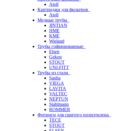
Atoll
Картриджи для фильтров
Atoll
Медные трубы
JINTIAN
HME
KME
Wieland
Трубы гофрированные
Elsen
Gekon
STOUT
UNI-FITT
Трубы из стали
Sanha
VIEGA
LAVITA
VALTEC
NEPTUN
Stahlmann
ROMMER
Фитинги для сшитого полиэтилена
TECE
STOUT
ELSEN