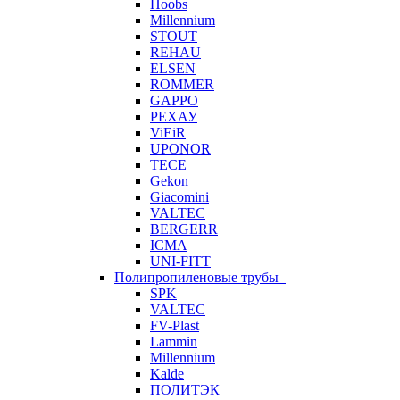
Hoobs
Millennium
STOUT
REHAU
ELSEN
ROMMER
GAPPO
РЕХАУ
ViEiR
UPONOR
TECE
Gekon
Giacomini
VALTEC
BERGERR
ICMA
UNI-FITT
Полипропиленовые трубы
SPK
VALTEC
FV-Plast
Lammin
Millennium
Kalde
ПОЛИТЭК