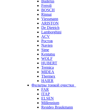
Buderus
Ferroli
BOSCH
Rinnai
Viessmann
ARISTON
De Dietrich
Lamborghini
ACV
Ростов
Navien
Sime
Kentatsu
WOLF
HUBERT
Termica
MIDEA
Thermex
HAIER
Фильтры тонкой очистки
FAR
ITAP
ELSEN
Millennium
Resideo Braukmann