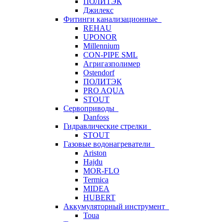
ПОЛИТЭК
Джилекс
Фитинги канализационные
REHAU
UPONOR
Millennium
CON-PIPE SML
Агригазполимер
Ostendorf
ПОЛИТЭК
PRO AQUA
STOUT
Сервоприводы
Danfoss
Гидравлические стрелки
STOUT
Газовые водонагреватели
Ariston
Hajdu
MOR-FLO
Termica
MIDEA
HUBERT
Аккумуляторный инструмент
Toua