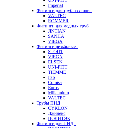
UNI-FITT
Imperial
Фитинги для труб из стали
VALTEC
ROMMER
Фитинги для медных труб
JINTIAN
SANHA
VIEGA
Фитинги резьбовые
STOUT
VIEGA
ELSEN
UNI-FITT
TIEMME
Itap
Comisa
Euros
Millennium
VALTEC
Трубы ПНД
CYKLON
Джилекс
ПОЛИТЭК
Фитинги для ПНД