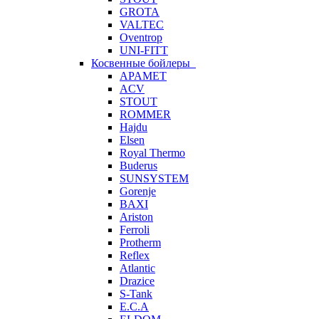
GROTA
VALTEC
Oventrop
UNI-FITT
Косвенные бойлеры
APAMET
ACV
STOUT
ROMMER
Hajdu
Elsen
Royal Thermo
Buderus
SUNSYSTEM
Gorenje
BAXI
Ariston
Ferroli
Protherm
Reflex
Atlantic
Drazice
S-Tank
E.C.A