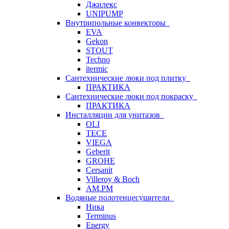
Джилекс
UNIPUMP
Внутрипольные конвекторы
EVA
Gekon
STOUT
Techno
itermic
Сантехнические люки под плитку
ПРАКТИКА
Сантехнические люки под покраску
ПРАКТИКА
Инсталляции для унитазов
OLI
TECE
VIEGA
Geberit
GROHE
Cersanit
Villeroy & Boch
AM.PM
Водяные полотенцесушители
Ника
Terminus
Energy