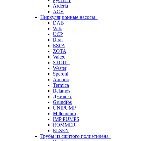
РусНИТ
Arderia
ACV
Циркуляционные насосы
DAB
Wilo
UCP
Biral
ESPA
ZOTA
Valtec
STOUT
Wester
Speroni
Aquario
Termica
Belamos
Джилекс
Grundfos
UNIPUMP
Millennium
IMP PUMPS
ROMMER
ELSEN
Трубы из сшитого полиэтилена