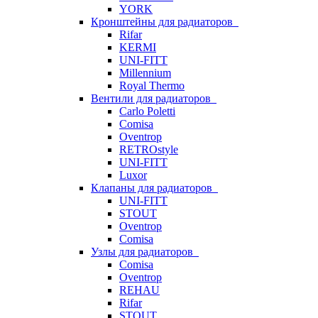
YORK
Кронштейны для радиаторов
Rifar
KERMI
UNI-FITT
Millennium
Royal Thermo
Вентили для радиаторов
Carlo Poletti
Comisa
Oventrop
RETROstyle
UNI-FITT
Luxor
Клапаны для радиаторов
UNI-FITT
STOUT
Oventrop
Comisa
Узлы для радиаторов
Comisa
Oventrop
REHAU
Rifar
STOUT