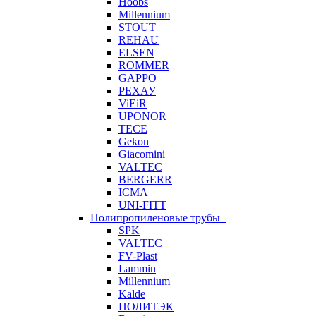
Hoobs
Millennium
STOUT
REHAU
ELSEN
ROMMER
GAPPO
РЕХАУ
ViEiR
UPONOR
TECE
Gekon
Giacomini
VALTEC
BERGERR
ICMA
UNI-FITT
Полипропиленовые трубы
SPK
VALTEC
FV-Plast
Lammin
Millennium
Kalde
ПОЛИТЭК