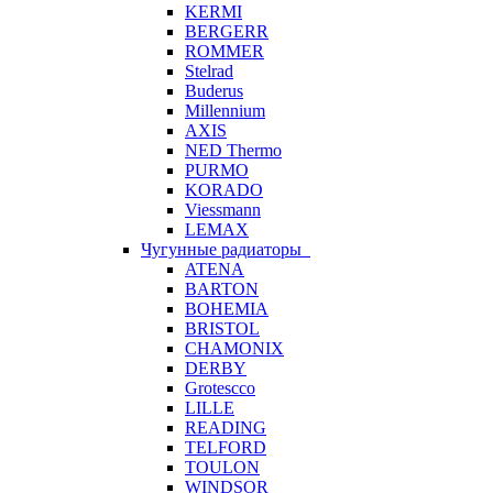
KERMI
BERGERR
ROMMER
Stelrad
Buderus
Millennium
AXIS
NED Thermo
PURMO
KORADO
Viessmann
LEMAX
Чугунные радиаторы
ATENA
BARTON
BOHEMIA
BRISTOL
CHAMONIX
DERBY
Grotescco
LILLE
READING
TELFORD
TOULON
WINDSOR