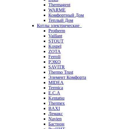
Thermagent
WARME
Комфортный Дом
Теплый Дом
Котлы электрические
Protherm
Vaillant
STOUT
Kospel
ZOTA
Ferroli
РЭКО
SAVITR
Thermo Trust
Элемент Комфорта
MIDEA
Termica
E.C.A
Kentatsu
Thermex
BAXI
Лемакс
Navien
Бастион