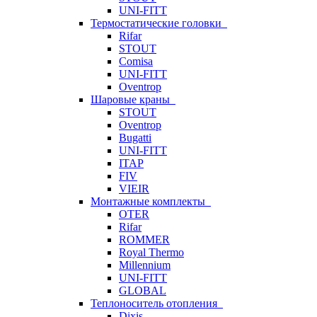
UNI-FITT
Термостатические головки
Rifar
STOUT
Comisa
UNI-FITT
Oventrop
Шаровые краны
STOUT
Oventrop
Bugatti
UNI-FITT
ITAP
FIV
VIEIR
Монтажные комплекты
OTER
Rifar
ROMMER
Royal Thermo
Millennium
UNI-FITT
GLOBAL
Теплоноситель отопления
Dixis