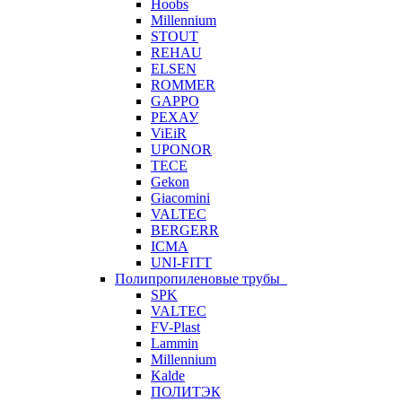
Hoobs
Millennium
STOUT
REHAU
ELSEN
ROMMER
GAPPO
РЕХАУ
ViEiR
UPONOR
TECE
Gekon
Giacomini
VALTEC
BERGERR
ICMA
UNI-FITT
Полипропиленовые трубы
SPK
VALTEC
FV-Plast
Lammin
Millennium
Kalde
ПОЛИТЭК