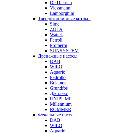
De Dietrich
Viessmann
Lamborghini
Твердотопливные котлы
Sime
ZOTA
Wattek
Ferroli
Protherm
SUNSYSTEM
Дренажные насосы
DAB
WILO
Aquario
Pedrollo
Belamos
Grundfos
Джилекс
UNIPUMP
Millennium
ROMMER
Фекальные насосы
DAB
WILO
Aquario