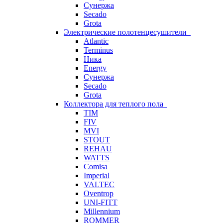
Сунержа
Secado
Grota
Электрические полотенцесушители
Atlantic
Terminus
Ника
Energy
Сунержа
Secado
Grota
Коллектора для теплого пола
TIM
FIV
MVI
STOUT
REHAU
WATTS
Comisa
Imperial
VALTEC
Oventrop
UNI-FITT
Millennium
ROMMER