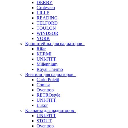
DERBY
Grotescco
LILLE
READING
TELFORD
TOULON
WINDSOR
YORK
Кронштейны для радиаторов
Rifar
KERMI
UNI-FITT
Millennium
Royal Thermo
Вентили для радиаторов
Carlo Poletti
Comisa
Oventrop
RETROstyle
UNI-FITT
Luxor
Клапаны для радиаторов
UNI-FITT
STOUT
Oventrop