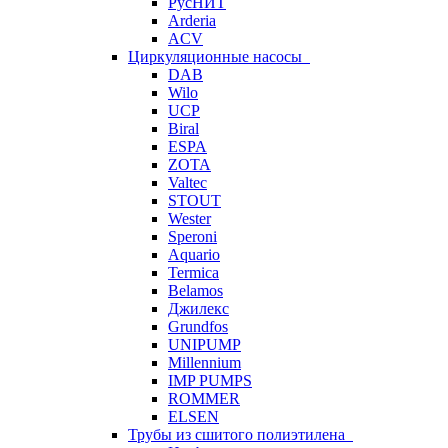
РусНИТ
Arderia
ACV
Циркуляционные насосы
DAB
Wilo
UCP
Biral
ESPA
ZOTA
Valtec
STOUT
Wester
Speroni
Aquario
Termica
Belamos
Джилекс
Grundfos
UNIPUMP
Millennium
IMP PUMPS
ROMMER
ELSEN
Трубы из сшитого полиэтилена