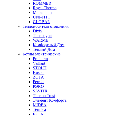
ROMMER
Royal Thermo
Millennium
UNI-FITT
GLOBAL
Теплоноситель отопления
Dixis
Thermagent
WARME
Комфортный Дом
Теплый Дом
Котлы электрические
Protherm
Vaillant
STOUT
Kospel
ZOTA
Ferroli
РЭКО
SAVITR
Thermo Trust
Элемент Комфорта
MIDEA
Termica
E.C.A