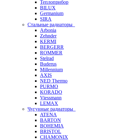
Теплоприбор
BILUX
Germanium
SIRA
Стальные радиаторы
Arbonia
Zehnder
KERMI
BERGERR
ROMMER
Stelrad
Buderus
Millennium
AXIS
NED Thermo
PURMO
KORADO
Viessmann
LEMAX
Чугунные радиаторы
ATENA
BARTON
BOHEMIA
BRISTOL
CHAMONIX