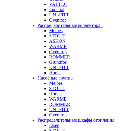
VALTEC
Imperial
UNI-FITT
Oventrop
Распределительные коллектора
Meibes
STOUT
ASKON
WARME
Oventrop
ROMMER
Grundfos
UNI-FITT
Hoobs
Насосные группы
Meibes
STOUT
Hoobs
WARME
ROMMER
UNI-FITT
Oventrop
Распределительные шкафы отопления
Elsen
STOUT