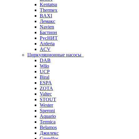
Kentatsu
Thermex
BAXI
Лемакс
Navien
Бастион
РусНИТ
Arderia
ACV
Циркуляционные насосы
DAB
Wilo
UCP
Biral
ESPA
ZOTA
Valtec
STOUT
Wester
Speroni
Aquario
Termica
Belamos
Джилекс
Grundfos