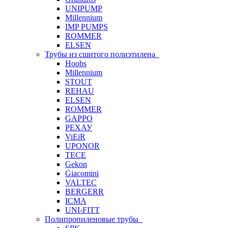
UNIPUMP
Millennium
IMP PUMPS
ROMMER
ELSEN
Трубы из сшитого полиэтилена
Hoobs
Millennium
STOUT
REHAU
ELSEN
ROMMER
GAPPO
РЕХАУ
ViEiR
UPONOR
TECE
Gekon
Giacomini
VALTEC
BERGERR
ICMA
UNI-FITT
Полипропиленовые трубы