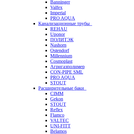
Banninger
Valfex
Imperial
PRO AQUA
Канализационные трубы
REHAU
Uponor
ПОЛИТЭК
Nashorn
Ostendorf
Millennium
Cosmoplast
Агригазполимер
CON-PIPE SML
PRO AQUA
STOUT
Расширительные баки
CIMM
Gekon
STOUT
Reflex
Flamco
VALTEC
UNI-FITT
Belamos