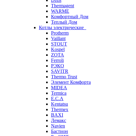
Dixis
Thermagent
WARME
Комфортный Дом
Теплый Дом
Котлы электрические
Protherm
Vaillant
STOUT
Kospel
ZOTA
Ferroli
РЭКО
SAVITR
Thermo Trust
Элемент Комфорта
MIDEA
Termica
E.C.A
Kentatsu
Thermex
BAXI
Лемакс
Navien
Бастион