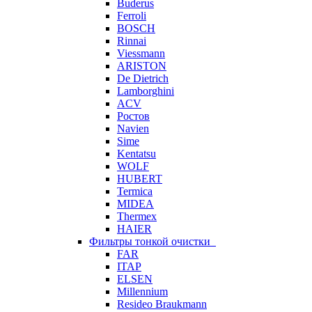
Buderus
Ferroli
BOSCH
Rinnai
Viessmann
ARISTON
De Dietrich
Lamborghini
ACV
Ростов
Navien
Sime
Kentatsu
WOLF
HUBERT
Termica
MIDEA
Thermex
HAIER
Фильтры тонкой очистки
FAR
ITAP
ELSEN
Millennium
Resideo Braukmann