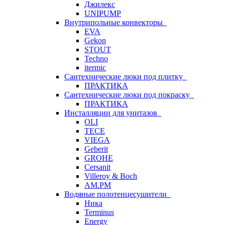
Джилекс
UNIPUMP
Внутрипольные конвекторы
EVA
Gekon
STOUT
Techno
itermic
Сантехнические люки под плитку
ПРАКТИКА
Сантехнические люки под покраску
ПРАКТИКА
Инсталляции для унитазов
OLI
TECE
VIEGA
Geberit
GROHE
Cersanit
Villeroy & Boch
AM.PM
Водяные полотенцесушители
Ника
Terminus
Energy