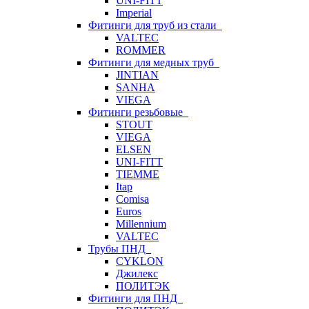
UNI-FITT
Imperial
Фитинги для труб из стали
VALTEC
ROMMER
Фитинги для медных труб
JINTIAN
SANHA
VIEGA
Фитинги резьбовые
STOUT
VIEGA
ELSEN
UNI-FITT
TIEMME
Itap
Comisa
Euros
Millennium
VALTEC
Трубы ПНД
CYKLON
Джилекс
ПОЛИТЭК
Фитинги для ПНД