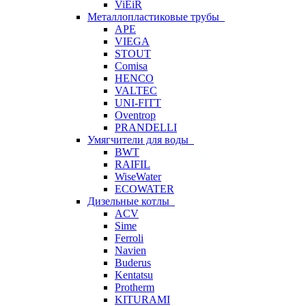
ViEiR
Металлопластиковые трубы
APE
VIEGA
STOUT
Comisa
HENCO
VALTEC
UNI-FITT
Oventrop
PRANDELLI
Умягчители для воды
BWT
RAIFIL
WiseWater
ECOWATER
Дизельные котлы
ACV
Sime
Ferroli
Navien
Buderus
Kentatsu
Protherm
KITURAMI