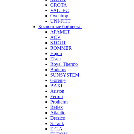
GROTA
VALTEC
Oventrop
UNI-FITT
Косвенные бойлеры
APAMET
ACV
STOUT
ROMMER
Hajdu
Elsen
Royal Thermo
Buderus
SUNSYSTEM
Gorenje
BAXI
Ariston
Ferroli
Protherm
Reflex
Atlantic
Drazice
S-Tank
E.C.A