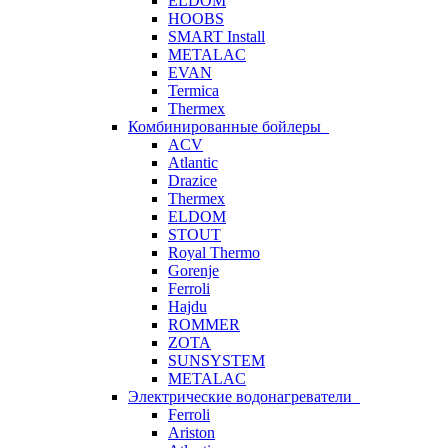
ELDOM
HOOBS
SMART Install
METALAC
EVAN
Termica
Thermex
Комбинированные бойлеры
ACV
Atlantic
Drazice
Thermex
ELDOM
STOUT
Royal Thermo
Gorenje
Ferroli
Hajdu
ROMMER
ZOTA
SUNSYSTEM
METALAC
Электрические водонагреватели
Ferroli
Ariston