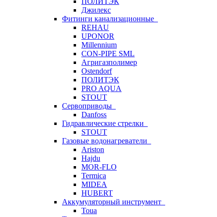
ПОЛИТЭК
Джилекс
Фитинги канализационные
REHAU
UPONOR
Millennium
CON-PIPE SML
Агригазполимер
Ostendorf
ПОЛИТЭК
PRO AQUA
STOUT
Сервоприводы
Danfoss
Гидравлические стрелки
STOUT
Газовые водонагреватели
Ariston
Hajdu
MOR-FLO
Termica
MIDEA
HUBERT
Аккумуляторный инструмент
Toua