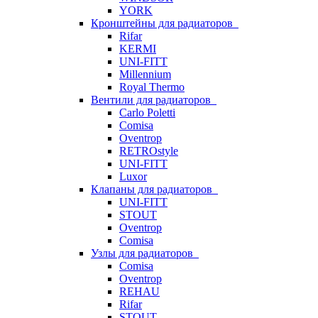
YORK
Кронштейны для радиаторов
Rifar
KERMI
UNI-FITT
Millennium
Royal Thermo
Вентили для радиаторов
Carlo Poletti
Comisa
Oventrop
RETROstyle
UNI-FITT
Luxor
Клапаны для радиаторов
UNI-FITT
STOUT
Oventrop
Comisa
Узлы для радиаторов
Comisa
Oventrop
REHAU
Rifar
STOUT