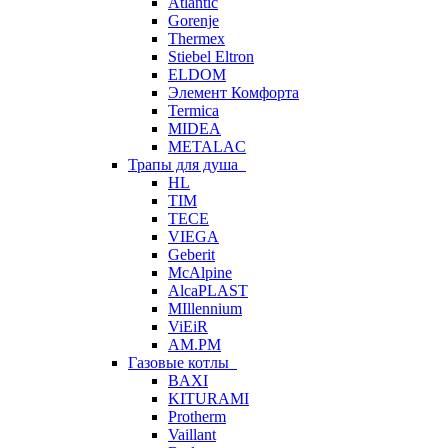
Atlantic
Gorenje
Thermex
Stiebel Eltron
ELDOM
Элемент Комфорта
Termica
MIDEA
METALAC
Трапы для душа
HL
TIM
TECE
VIEGA
Geberit
McAlpine
AlcaPLAST
MIllennium
ViEiR
AM.PM
Газовые котлы
BAXI
KITURAMI
Protherm
Vaillant