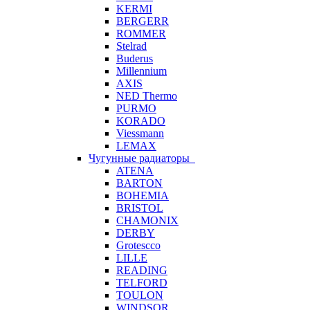
KERMI
BERGERR
ROMMER
Stelrad
Buderus
Millennium
AXIS
NED Thermo
PURMO
KORADO
Viessmann
LEMAX
Чугунные радиаторы
ATENA
BARTON
BOHEMIA
BRISTOL
CHAMONIX
DERBY
Grotescco
LILLE
READING
TELFORD
TOULON
WINDSOR