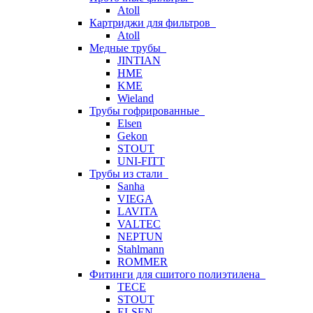
Atoll
Картриджи для фильтров
Atoll
Медные трубы
JINTIAN
HME
KME
Wieland
Трубы гофрированные
Elsen
Gekon
STOUT
UNI-FITT
Трубы из стали
Sanha
VIEGA
LAVITA
VALTEC
NEPTUN
Stahlmann
ROMMER
Фитинги для сшитого полиэтилена
TECE
STOUT
ELSEN