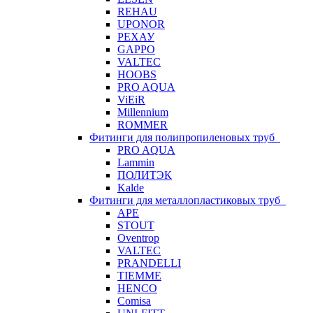
REHAU
UPONOR
РЕХАУ
GAPPO
VALTEC
HOOBS
PRO AQUA
ViEiR
Millennium
ROMMER
Фитинги для полипропиленовых труб
PRO AQUA
Lammin
ПОЛИТЭК
Kalde
Фитинги для металлопластиковых труб
APE
STOUT
Oventrop
VALTEC
PRANDELLI
TIEMME
HENCO
Comisa