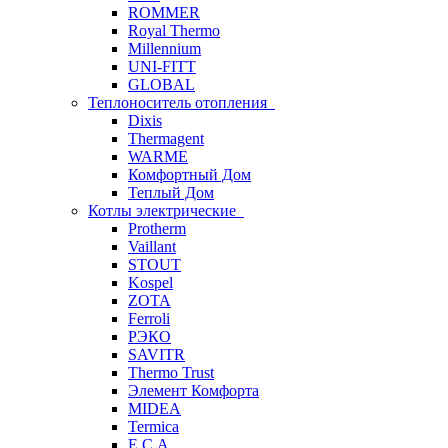
ROMMER
Royal Thermo
Millennium
UNI-FITT
GLOBAL
Теплоноситель отопления
Dixis
Thermagent
WARME
Комфортный Дом
Теплый Дом
Котлы электрические
Protherm
Vaillant
STOUT
Kospel
ZOTA
Ferroli
РЭКО
SAVITR
Thermo Trust
Элемент Комфорта
MIDEA
Termica
E.C.A