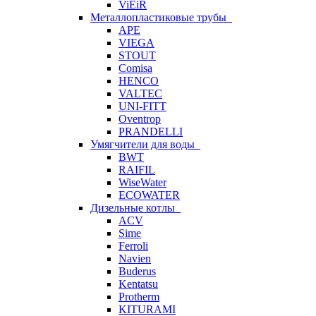
ViEiR
Металлопластиковые трубы
APE
VIEGA
STOUT
Comisa
HENCO
VALTEC
UNI-FITT
Oventrop
PRANDELLI
Умягчители для воды
BWT
RAIFIL
WiseWater
ECOWATER
Дизельные котлы
ACV
Sime
Ferroli
Navien
Buderus
Kentatsu
Protherm
KITURAMI