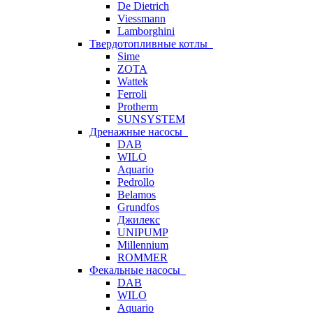
De Dietrich
Viessmann
Lamborghini
Твердотопливные котлы
Sime
ZOTA
Wattek
Ferroli
Protherm
SUNSYSTEM
Дренажные насосы
DAB
WILO
Aquario
Pedrollo
Belamos
Grundfos
Джилекс
UNIPUMP
Millennium
ROMMER
Фекальные насосы
DAB
WILO
Aquario