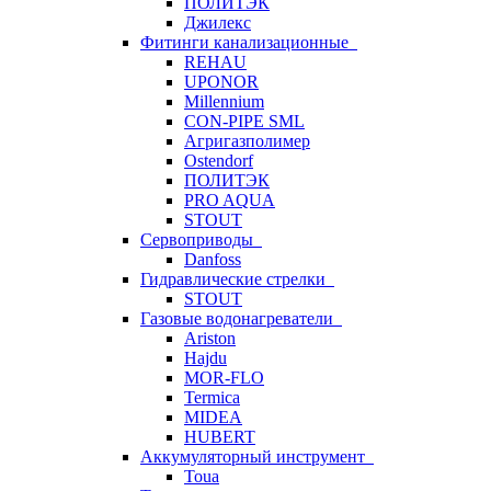
ПОЛИТЭК
Джилекс
Фитинги канализационные
REHAU
UPONOR
Millennium
CON-PIPE SML
Агригазполимер
Ostendorf
ПОЛИТЭК
PRO AQUA
STOUT
Сервоприводы
Danfoss
Гидравлические стрелки
STOUT
Газовые водонагреватели
Ariston
Hajdu
MOR-FLO
Termica
MIDEA
HUBERT
Аккумуляторный инструмент
Toua