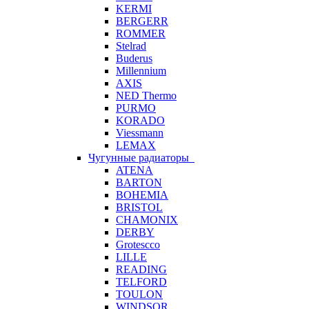
KERMI
BERGERR
ROMMER
Stelrad
Buderus
Millennium
AXIS
NED Thermo
PURMO
KORADO
Viessmann
LEMAX
Чугунные радиаторы
ATENA
BARTON
BOHEMIA
BRISTOL
CHAMONIX
DERBY
Grotescco
LILLE
READING
TELFORD
TOULON
WINDSOR