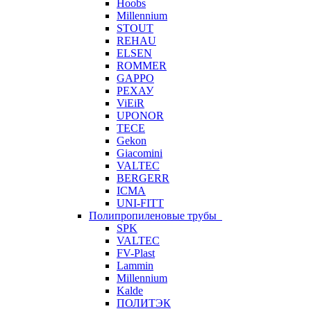
Hoobs
Millennium
STOUT
REHAU
ELSEN
ROMMER
GAPPO
РЕХАУ
ViEiR
UPONOR
TECE
Gekon
Giacomini
VALTEC
BERGERR
ICMA
UNI-FITT
Полипропиленовые трубы
SPK
VALTEC
FV-Plast
Lammin
Millennium
Kalde
ПОЛИТЭК