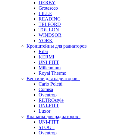
DERBY
Grotescco
LILLE
READING
TELFORD
TOULON
WINDSOR
YORK
Кронштейны для радиаторов
Rifar
KERMI
UNI-FITT
Millennium
Royal Thermo
Вентили для радиаторов
Carlo Poletti
Comisa
Oventrop
RETROstyle
UNI-FITT
Luxor
Клапаны для радиаторов
UNI-FITT
STOUT
Oventrop