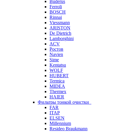
Buderus
Ferroli
BOSCH
Rinnai
Viessmann
ARISTON
De Dietrich
Lamborghini
ACV
Ростов
Navien
Sime
Kentatsu
WOLF
HUBERT
Termica
MIDEA
Thermex
HAIER
Фильтры тонкой очистки
FAR
ITAP
ELSEN
Millennium
Resideo Braukmann