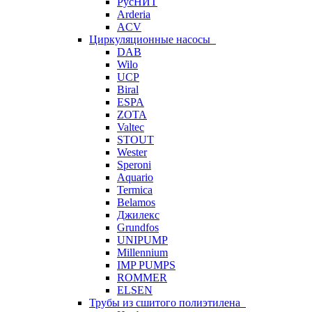
РусНИТ
Arderia
ACV
Циркуляционные насосы
DAB
Wilo
UCP
Biral
ESPA
ZOTA
Valtec
STOUT
Wester
Speroni
Aquario
Termica
Belamos
Джилекс
Grundfos
UNIPUMP
Millennium
IMP PUMPS
ROMMER
ELSEN
Трубы из сшитого полиэтилена