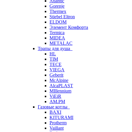
Atlantic
Gorenje
Thermex
Stiebel Eltron
ELDOM
Элемент Комфорта
Termica
MIDEA
METALAC
Трапы для душа
HL
TIM
TECE
VIEGA
Geberit
McAlpine
AlcaPLAST
MIllennium
ViEiR
AM.PM
Газовые котлы
BAXI
KITURAMI
Protherm
Vaillant