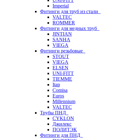
UNI-FITT
Imperial
Фитинги для труб из стали
VALTEC
ROMMER
Фитинги для медных труб
JINTIAN
SANHA
VIEGA
Фитинги резьбовые
STOUT
VIEGA
ELSEN
UNI-FITT
TIEMME
Itap
Comisa
Euros
Millennium
VALTEC
Трубы ПНД
CYKLON
Джилекс
ПОЛИТЭК
Фитинги для ПНД