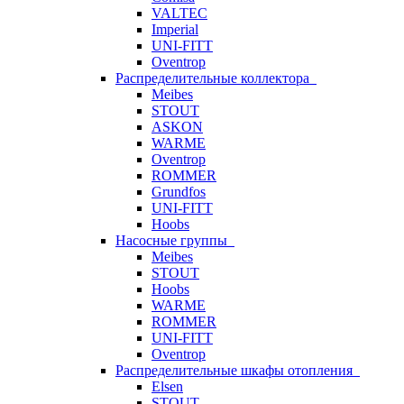
VALTEC
Imperial
UNI-FITT
Oventrop
Распределительные коллектора
Meibes
STOUT
ASKON
WARME
Oventrop
ROMMER
Grundfos
UNI-FITT
Hoobs
Насосные группы
Meibes
STOUT
Hoobs
WARME
ROMMER
UNI-FITT
Oventrop
Распределительные шкафы отопления
Elsen
STOUT