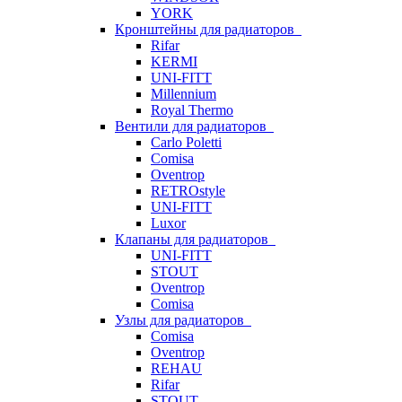
YORK
Кронштейны для радиаторов
Rifar
KERMI
UNI-FITT
Millennium
Royal Thermo
Вентили для радиаторов
Carlo Poletti
Comisa
Oventrop
RETROstyle
UNI-FITT
Luxor
Клапаны для радиаторов
UNI-FITT
STOUT
Oventrop
Comisa
Узлы для радиаторов
Comisa
Oventrop
REHAU
Rifar
STOUT