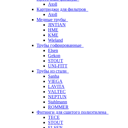
Atoll
Картриджи для фильтров
Atoll
Медные трубы
JINTIAN
HME
KME
Wieland
Трубы гофрированные
Elsen
Gekon
STOUT
UNI-FITT
Трубы из стали
Sanha
VIEGA
LAVITA
VALTEC
NEPTUN
Stahlmann
ROMMER
Фитинги для сшитого полиэтилена
TECE
STOUT
ELSEN