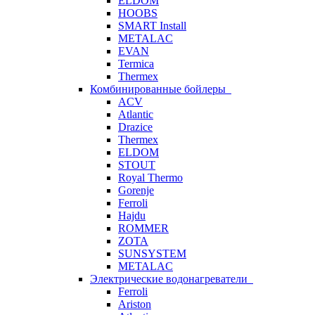
ELDOM
HOOBS
SMART Install
METALAC
EVAN
Termica
Thermex
Комбинированные бойлеры
ACV
Atlantic
Drazice
Thermex
ELDOM
STOUT
Royal Thermo
Gorenje
Ferroli
Hajdu
ROMMER
ZOTA
SUNSYSTEM
METALAC
Электрические водонагреватели
Ferroli
Ariston