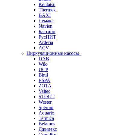
Kentatsu
Thermex
BAXI
Лемакс
Navien
Бастион
РусНИТ
Arderia
ACV
Циркуляционные насосы
DAB
Wilo
UCP
Biral
ESPA
ZOTA
Valtec
STOUT
Wester
Speroni
Aquario
Termica
Belamos
Джилекс
Grundfos