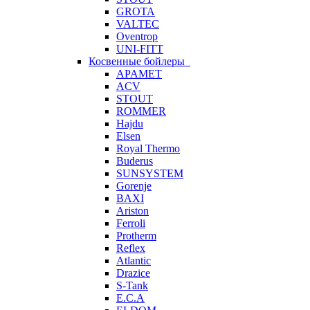
GROTA
VALTEC
Oventrop
UNI-FITT
Косвенные бойлеры
APAMET
ACV
STOUT
ROMMER
Hajdu
Elsen
Royal Thermo
Buderus
SUNSYSTEM
Gorenje
BAXI
Ariston
Ferroli
Protherm
Reflex
Atlantic
Drazice
S-Tank
E.C.A