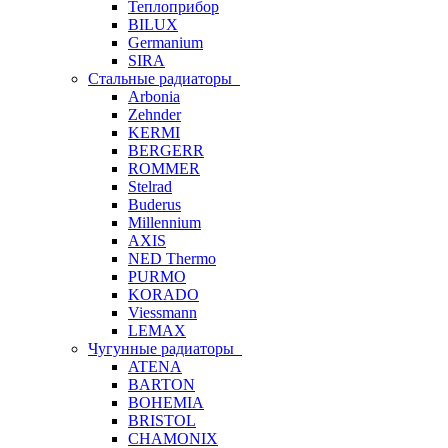
Теплоприбор
BILUX
Germanium
SIRA
Стальные радиаторы
Arbonia
Zehnder
KERMI
BERGERR
ROMMER
Stelrad
Buderus
Millennium
AXIS
NED Thermo
PURMO
KORADO
Viessmann
LEMAX
Чугунные радиаторы
ATENA
BARTON
BOHEMIA
BRISTOL
CHAMONIX