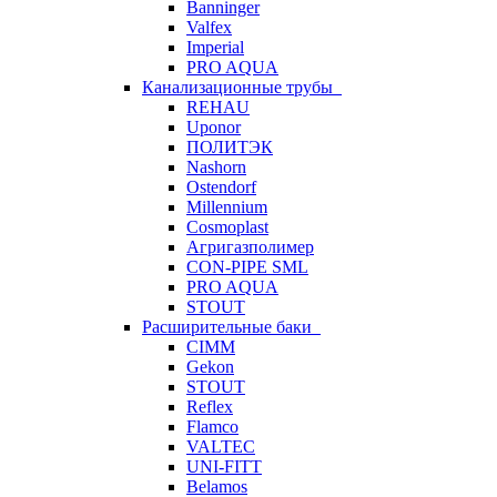
Banninger
Valfex
Imperial
PRO AQUA
Канализационные трубы
REHAU
Uponor
ПОЛИТЭК
Nashorn
Ostendorf
Millennium
Cosmoplast
Агригазполимер
CON-PIPE SML
PRO AQUA
STOUT
Расширительные баки
CIMM
Gekon
STOUT
Reflex
Flamco
VALTEC
UNI-FITT
Belamos