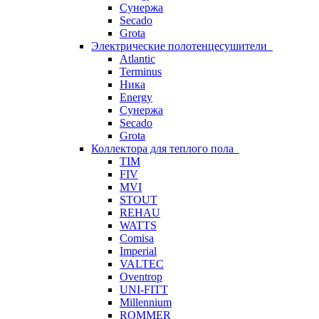
Сунержа
Secado
Grota
Электрические полотенцесушители
Atlantic
Terminus
Ника
Energy
Сунержа
Secado
Grota
Коллектора для теплого пола
TIM
FIV
MVI
STOUT
REHAU
WATTS
Comisa
Imperial
VALTEC
Oventrop
UNI-FITT
Millennium
ROMMER