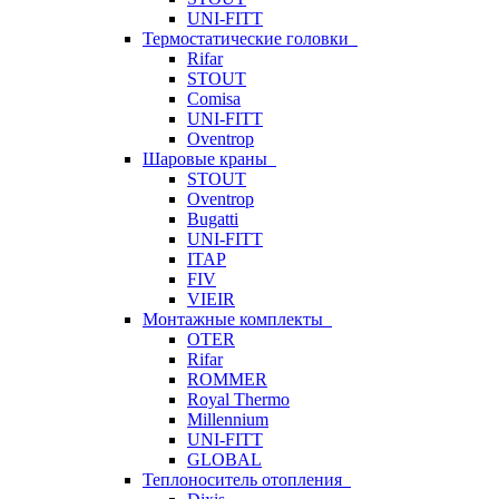
UNI-FITT
Термостатические головки
Rifar
STOUT
Comisa
UNI-FITT
Oventrop
Шаровые краны
STOUT
Oventrop
Bugatti
UNI-FITT
ITAP
FIV
VIEIR
Монтажные комплекты
OTER
Rifar
ROMMER
Royal Thermo
Millennium
UNI-FITT
GLOBAL
Теплоноситель отопления