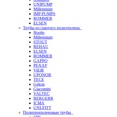
UNIPUMP
Millennium
IMP PUMPS
ROMMER
ELSEN
Трубы из сшитого полиэтилена
Hoobs
Millennium
STOUT
REHAU
ELSEN
ROMMER
GAPPO
РЕХАУ
ViEiR
UPONOR
TECE
Gekon
Giacomini
VALTEC
BERGERR
ICMA
UNI-FITT
Полипропиленовые трубы