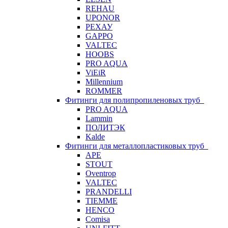
REHAU
UPONOR
РЕХАУ
GAPPO
VALTEC
HOOBS
PRO AQUA
ViEiR
Millennium
ROMMER
Фитинги для полипропиленовых труб
PRO AQUA
Lammin
ПОЛИТЭК
Kalde
Фитинги для металлопластиковых труб
APE
STOUT
Oventrop
VALTEC
PRANDELLI
TIEMME
HENCO
Comisa