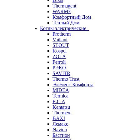
Dixis
Thermagent
WARME
Комфортный Дом
Теплый Дом
Котлы электрические
Protherm
Vaillant
STOUT
Kospel
ZOTA
Ferroli
РЭКО
SAVITR
Thermo Trust
Элемент Комфорта
MIDEA
Termica
E.C.A
Kentatsu
Thermex
BAXI
Лемакс
Navien
Бастион