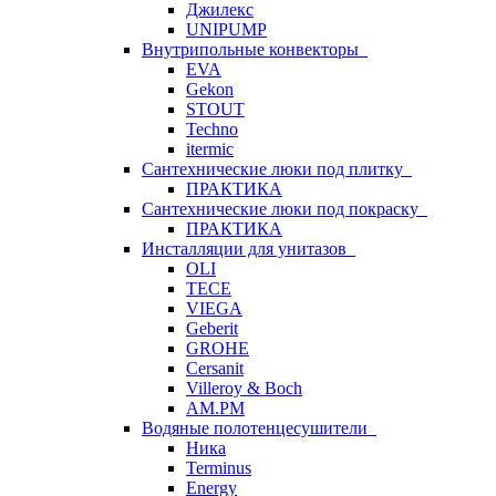
Джилекс
UNIPUMP
Внутрипольные конвекторы
EVA
Gekon
STOUT
Techno
itermic
Сантехнические люки под плитку
ПРАКТИКА
Сантехнические люки под покраску
ПРАКТИКА
Инсталляции для унитазов
OLI
TECE
VIEGA
Geberit
GROHE
Cersanit
Villeroy & Boch
AM.PM
Водяные полотенцесушители
Ника
Terminus
Energy