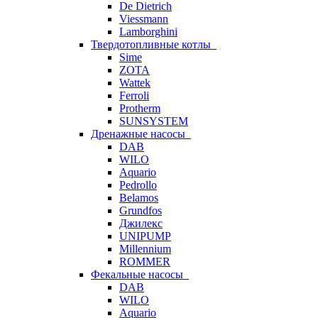
De Dietrich
Viessmann
Lamborghini
Твердотопливные котлы
Sime
ZOTA
Wattek
Ferroli
Protherm
SUNSYSTEM
Дренажные насосы
DAB
WILO
Aquario
Pedrollo
Belamos
Grundfos
Джилекс
UNIPUMP
Millennium
ROMMER
Фекальные насосы
DAB
WILO
Aquario