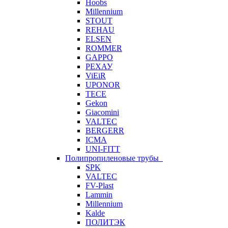
Hoobs
Millennium
STOUT
REHAU
ELSEN
ROMMER
GAPPO
РЕХАУ
ViEiR
UPONOR
TECE
Gekon
Giacomini
VALTEC
BERGERR
ICMA
UNI-FITT
Полипропиленовые трубы
SPK
VALTEC
FV-Plast
Lammin
Millennium
Kalde
ПОЛИТЭК