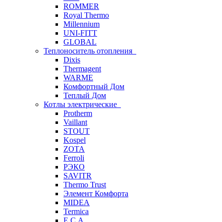
ROMMER
Royal Thermo
Millennium
UNI-FITT
GLOBAL
Теплоноситель отопления
Dixis
Thermagent
WARME
Комфортный Дом
Теплый Дом
Котлы электрические
Protherm
Vaillant
STOUT
Kospel
ZOTA
Ferroli
РЭКО
SAVITR
Thermo Trust
Элемент Комфорта
MIDEA
Termica
E.C.A