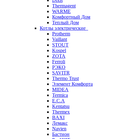
Dixis
Thermagent
WARME
Комфортный Дом
Теплый Дом
Котлы электрические
Protherm
Vaillant
STOUT
Kospel
ZOTA
Ferroli
РЭКО
SAVITR
Thermo Trust
Элемент Комфорта
MIDEA
Termica
E.C.A
Kentatsu
Thermex
BAXI
Лемакс
Navien
Бастион