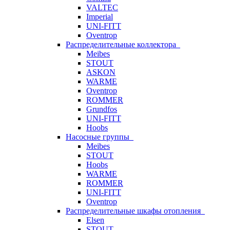
VALTEC
Imperial
UNI-FITT
Oventrop
Распределительные коллектора
Meibes
STOUT
ASKON
WARME
Oventrop
ROMMER
Grundfos
UNI-FITT
Hoobs
Насосные группы
Meibes
STOUT
Hoobs
WARME
ROMMER
UNI-FITT
Oventrop
Распределительные шкафы отопления
Elsen
STOUT