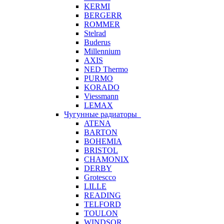
KERMI
BERGERR
ROMMER
Stelrad
Buderus
Millennium
AXIS
NED Thermo
PURMO
KORADO
Viessmann
LEMAX
Чугунные радиаторы
ATENA
BARTON
BOHEMIA
BRISTOL
CHAMONIX
DERBY
Grotescco
LILLE
READING
TELFORD
TOULON
WINDSOR