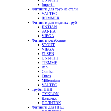
UNI-FITT
Imperial
Фитинги для труб из стали
VALTEC
ROMMER
Фитинги для медных труб
JINTIAN
SANHA
VIEGA
Фитинги резьбовые
STOUT
VIEGA
ELSEN
UNI-FITT
TIEMME
Itap
Comisa
Euros
Millennium
VALTEC
Трубы ПНД
CYKLON
Джилекс
ПОЛИТЭК
Фитинги для ПНД