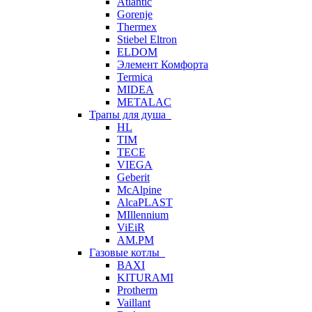
Atlantic
Gorenje
Thermex
Stiebel Eltron
ELDOM
Элемент Комфорта
Termica
MIDEA
METALAC
Трапы для душа
HL
TIM
TECE
VIEGA
Geberit
McAlpine
AlcaPLAST
MIllennium
ViEiR
AM.PM
Газовые котлы
BAXI
KITURAMI
Protherm
Vaillant