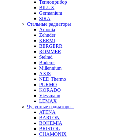
Теплоприбор
BILUX
Germanium
SIRA
Стальные радиаторы
Arbonia
Zehnder
KERMI
BERGERR
ROMMER
Stelrad
Buderus
Millennium
AXIS
NED Thermo
PURMO
KORADO
Viessmann
LEMAX
Чугунные радиаторы
ATENA
BARTON
BOHEMIA
BRISTOL
CHAMONIX