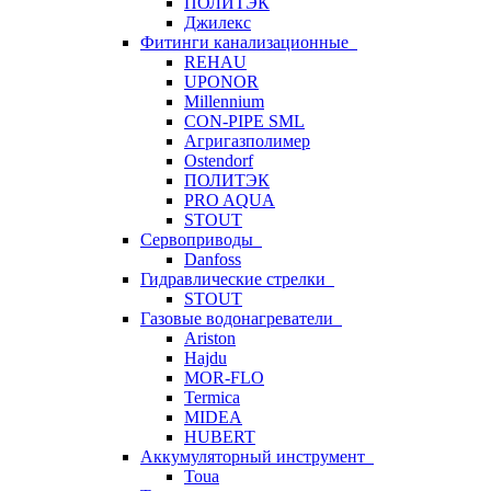
ПОЛИТЭК
Джилекс
Фитинги канализационные
REHAU
UPONOR
Millennium
CON-PIPE SML
Агригазполимер
Ostendorf
ПОЛИТЭК
PRO AQUA
STOUT
Сервоприводы
Danfoss
Гидравлические стрелки
STOUT
Газовые водонагреватели
Ariston
Hajdu
MOR-FLO
Termica
MIDEA
HUBERT
Аккумуляторный инструмент
Toua