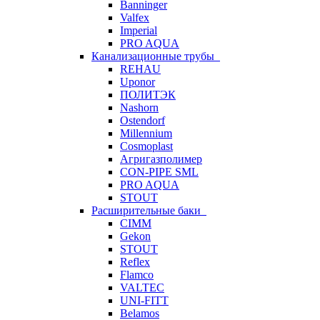
Banninger
Valfex
Imperial
PRO AQUA
Канализационные трубы
REHAU
Uponor
ПОЛИТЭК
Nashorn
Ostendorf
Millennium
Cosmoplast
Агригазполимер
CON-PIPE SML
PRO AQUA
STOUT
Расширительные баки
CIMM
Gekon
STOUT
Reflex
Flamco
VALTEC
UNI-FITT
Belamos