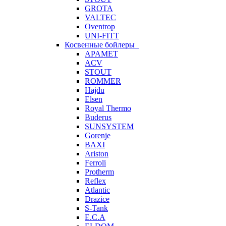
GROTA
VALTEC
Oventrop
UNI-FITT
Косвенные бойлеры
APAMET
ACV
STOUT
ROMMER
Hajdu
Elsen
Royal Thermo
Buderus
SUNSYSTEM
Gorenje
BAXI
Ariston
Ferroli
Protherm
Reflex
Atlantic
Drazice
S-Tank
E.C.A