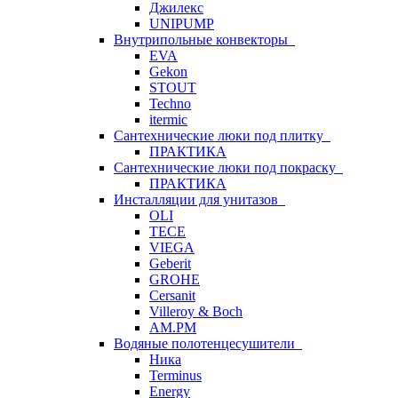
Джилекс
UNIPUMP
Внутрипольные конвекторы
EVA
Gekon
STOUT
Techno
itermic
Сантехнические люки под плитку
ПРАКТИКА
Сантехнические люки под покраску
ПРАКТИКА
Инсталляции для унитазов
OLI
TECE
VIEGA
Geberit
GROHE
Cersanit
Villeroy & Boch
AM.PM
Водяные полотенцесушители
Ника
Terminus
Energy