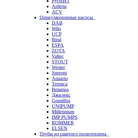
РусНИТ
Arderia
ACV
Циркуляционные насосы
DAB
Wilo
UCP
Biral
ESPA
ZOTA
Valtec
STOUT
Wester
Speroni
Aquario
Termica
Belamos
Джилекс
Grundfos
UNIPUMP
Millennium
IMP PUMPS
ROMMER
ELSEN
Трубы из сшитого полиэтилена