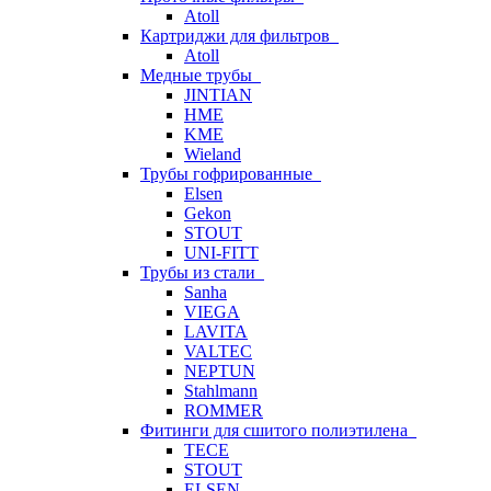
Atoll
Картриджи для фильтров
Atoll
Медные трубы
JINTIAN
HME
KME
Wieland
Трубы гофрированные
Elsen
Gekon
STOUT
UNI-FITT
Трубы из стали
Sanha
VIEGA
LAVITA
VALTEC
NEPTUN
Stahlmann
ROMMER
Фитинги для сшитого полиэтилена
TECE
STOUT
ELSEN