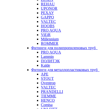
REHAU
UPONOR
РЕХАУ
GAPPO
VALTEC
HOOBS
PRO AQUA
ViEiR
Millennium
ROMMER
Фитинги для полипропиленовых труб
PRO AQUA
Lammin
ПОЛИТЭК
Kalde
Фитинги для металлопластиковых труб
APE
STOUT
Oventrop
VALTEC
PRANDELLI
TIEMME
HENCO
Comisa