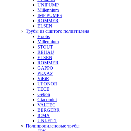
UNIPUMP
Millennium
IMP PUMPS
ROMMER
ELSEN
Трубы из сшитого полиэтилена
Hoobs
Millennium
STOUT
REHAU
ELSEN
ROMMER
GAPPO
РЕХАУ
ViEiR
UPONOR
TECE
Gekon
Giacomini
VALTEC
BERGERR
ICMA
UNI-FITT
Полипропиленовые трубы