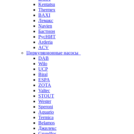
Kentatsu
Thermex
BAXI
Лемакс
Navien
Бастион
РусНИТ
Arderia
ACV
Циркуляционные насосы
DAB
Wilo
UCP
Biral
ESPA
ZOTA
Valtec
STOUT
Wester
Speroni
Aquario
Termica
Belamos
Джилекс
Grundfos