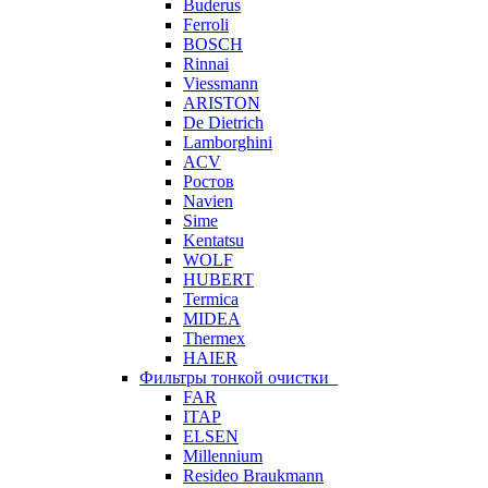
Buderus
Ferroli
BOSCH
Rinnai
Viessmann
ARISTON
De Dietrich
Lamborghini
ACV
Ростов
Navien
Sime
Kentatsu
WOLF
HUBERT
Termica
MIDEA
Thermex
HAIER
Фильтры тонкой очистки
FAR
ITAP
ELSEN
Millennium
Resideo Braukmann