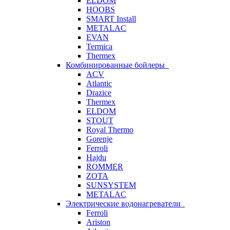
ELDOM
HOOBS
SMART Install
METALAC
EVAN
Termica
Thermex
Комбинированные бойлеры
ACV
Atlantic
Drazice
Thermex
ELDOM
STOUT
Royal Thermo
Gorenje
Ferroli
Hajdu
ROMMER
ZOTA
SUNSYSTEM
METALAC
Электрические водонагреватели
Ferroli
Ariston