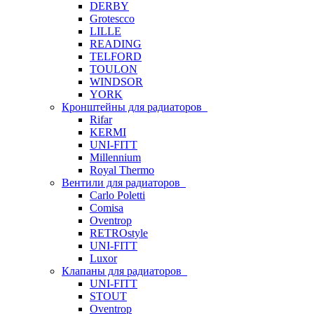
DERBY
Grotescco
LILLE
READING
TELFORD
TOULON
WINDSOR
YORK
Кронштейны для радиаторов
Rifar
KERMI
UNI-FITT
Millennium
Royal Thermo
Вентили для радиаторов
Carlo Poletti
Comisa
Oventrop
RETROstyle
UNI-FITT
Luxor
Клапаны для радиаторов
UNI-FITT
STOUT
Oventrop