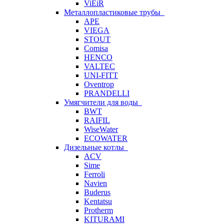
ViEiR
Металлопластиковые трубы
APE
VIEGA
STOUT
Comisa
HENCO
VALTEC
UNI-FITT
Oventrop
PRANDELLI
Умягчители для воды
BWT
RAIFIL
WiseWater
ECOWATER
Дизельные котлы
ACV
Sime
Ferroli
Navien
Buderus
Kentatsu
Protherm
KITURAMI