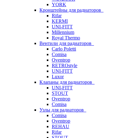
YORK
Кронштейны для радиаторов
Rifar
KERMI
UNI-FITT
Millennium
Royal Thermo
Вентили для радиаторов
Carlo Poletti
Comisa
Oventrop
RETROstyle
UNI-FITT
Luxor
Клапаны для радиаторов
UNI-FITT
STOUT
Oventrop
Comisa
Узлы для радиаторов
Comisa
Oventrop
REHAU
Rifar
STOUT