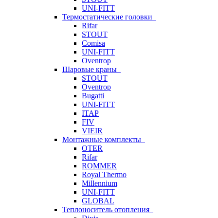
UNI-FITT
Термостатические головки
Rifar
STOUT
Comisa
UNI-FITT
Oventrop
Шаровые краны
STOUT
Oventrop
Bugatti
UNI-FITT
ITAP
FIV
VIEIR
Монтажные комплекты
OTER
Rifar
ROMMER
Royal Thermo
Millennium
UNI-FITT
GLOBAL
Теплоноситель отопления