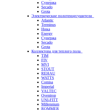
Сунержа
Secado
Grota
Электрические полотенцесушители
Atlantic
Terminus
Ника
Energy
Сунержа
Secado
Grota
Коллектора для теплого пола
TIM
FIV
MVI
STOUT
REHAU
WATTS
Comisa
Imperial
VALTEC
Oventrop
UNI-FITT
Millennium
ROMMER