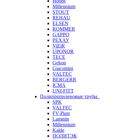
Hoobs
Millennium
STOUT
REHAU
ELSEN
ROMMER
GAPPO
РЕХАУ
ViEiR
UPONOR
TECE
Gekon
Giacomini
VALTEC
BERGERR
ICMA
UNI-FITT
Полипропиленовые трубы
SPK
VALTEC
FV-Plast
Lammin
Millennium
Kalde
ПОЛИТЭК