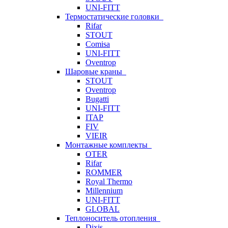
UNI-FITT
Термостатические головки
Rifar
STOUT
Comisa
UNI-FITT
Oventrop
Шаровые краны
STOUT
Oventrop
Bugatti
UNI-FITT
ITAP
FIV
VIEIR
Монтажные комплекты
OTER
Rifar
ROMMER
Royal Thermo
Millennium
UNI-FITT
GLOBAL
Теплоноситель отопления
Dixis