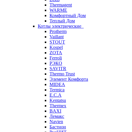
Thermagent
WARME
Комфортный Дом
Теплый Дом
Котлы электрические
Protherm
Vaillant
STOUT
Kospel
ZOTA
Ferroli
РЭКО
SAVITR
Thermo Trust
Элемент Комфорта
MIDEA
Termica
E.C.A
Kentatsu
Thermex
BAXI
Лемакс
Navien
Бастион