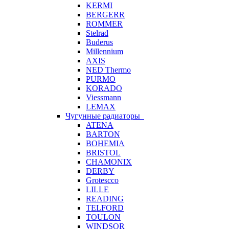
KERMI
BERGERR
ROMMER
Stelrad
Buderus
Millennium
AXIS
NED Thermo
PURMO
KORADO
Viessmann
LEMAX
Чугунные радиаторы
ATENA
BARTON
BOHEMIA
BRISTOL
CHAMONIX
DERBY
Grotescco
LILLE
READING
TELFORD
TOULON
WINDSOR