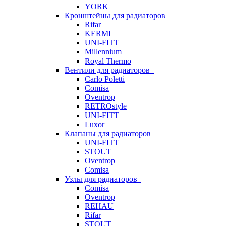
YORK
Кронштейны для радиаторов
Rifar
KERMI
UNI-FITT
Millennium
Royal Thermo
Вентили для радиаторов
Carlo Poletti
Comisa
Oventrop
RETROstyle
UNI-FITT
Luxor
Клапаны для радиаторов
UNI-FITT
STOUT
Oventrop
Comisa
Узлы для радиаторов
Comisa
Oventrop
REHAU
Rifar
STOUT