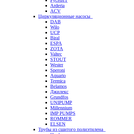
РусНИТ
Arderia
ACV
Циркуляционные насосы
DAB
Wilo
UCP
Biral
ESPA
ZOTA
Valtec
STOUT
Wester
Speroni
Aquario
Termica
Belamos
Джилекс
Grundfos
UNIPUMP
Millennium
IMP PUMPS
ROMMER
ELSEN
Трубы из сшитого полиэтилена