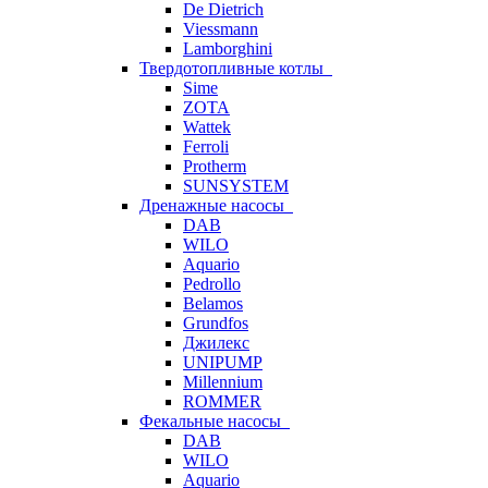
De Dietrich
Viessmann
Lamborghini
Твердотопливные котлы
Sime
ZOTA
Wattek
Ferroli
Protherm
SUNSYSTEM
Дренажные насосы
DAB
WILO
Aquario
Pedrollo
Belamos
Grundfos
Джилекс
UNIPUMP
Millennium
ROMMER
Фекальные насосы
DAB
WILO
Aquario