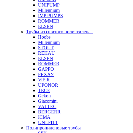
UNIPUMP
Millennium
IMP PUMPS
ROMMER
ELSEN
Трубы из сшитого полиэтилена
Hoobs
Millennium
STOUT
REHAU
ELSEN
ROMMER
GAPPO
РЕХАУ
ViEiR
UPONOR
TECE
Gekon
Giacomini
VALTEC
BERGERR
ICMA
UNI-FITT
Полипропиленовые трубы