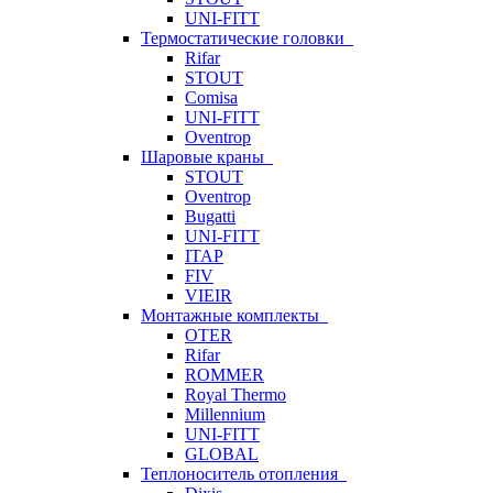
UNI-FITT
Термостатические головки
Rifar
STOUT
Comisa
UNI-FITT
Oventrop
Шаровые краны
STOUT
Oventrop
Bugatti
UNI-FITT
ITAP
FIV
VIEIR
Монтажные комплекты
OTER
Rifar
ROMMER
Royal Thermo
Millennium
UNI-FITT
GLOBAL
Теплоноситель отопления