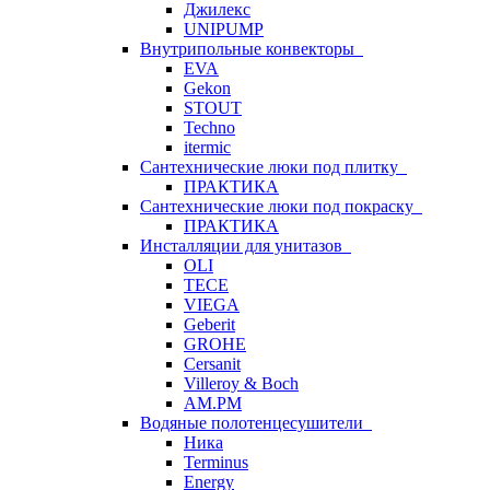
Джилекс
UNIPUMP
Внутрипольные конвекторы
EVA
Gekon
STOUT
Techno
itermic
Сантехнические люки под плитку
ПРАКТИКА
Сантехнические люки под покраску
ПРАКТИКА
Инсталляции для унитазов
OLI
TECE
VIEGA
Geberit
GROHE
Cersanit
Villeroy & Boch
AM.PM
Водяные полотенцесушители
Ника
Terminus
Energy