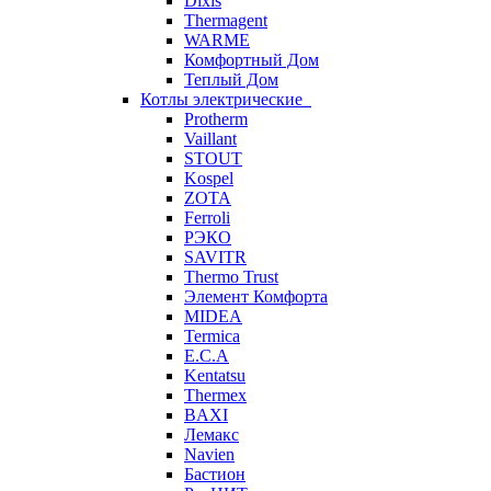
Dixis
Thermagent
WARME
Комфортный Дом
Теплый Дом
Котлы электрические
Protherm
Vaillant
STOUT
Kospel
ZOTA
Ferroli
РЭКО
SAVITR
Thermo Trust
Элемент Комфорта
MIDEA
Termica
E.C.A
Kentatsu
Thermex
BAXI
Лемакс
Navien
Бастион