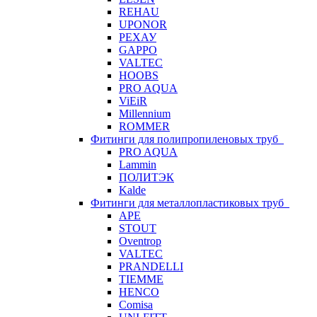
REHAU
UPONOR
РЕХАУ
GAPPO
VALTEC
HOOBS
PRO AQUA
ViEiR
Millennium
ROMMER
Фитинги для полипропиленовых труб
PRO AQUA
Lammin
ПОЛИТЭК
Kalde
Фитинги для металлопластиковых труб
APE
STOUT
Oventrop
VALTEC
PRANDELLI
TIEMME
HENCO
Comisa