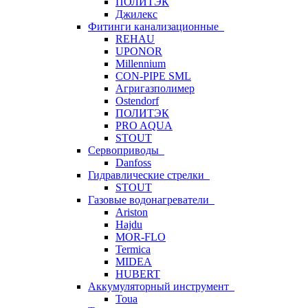
ПОЛИТЭК
Джилекс
Фитинги канализационные
REHAU
UPONOR
Millennium
CON-PIPE SML
Агригазполимер
Ostendorf
ПОЛИТЭК
PRO AQUA
STOUT
Сервоприводы
Danfoss
Гидравлические стрелки
STOUT
Газовые водонагреватели
Ariston
Hajdu
MOR-FLO
Termica
MIDEA
HUBERT
Аккумуляторный инструмент
Toua