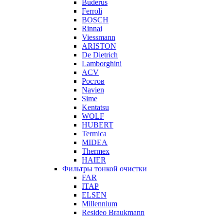
Buderus
Ferroli
BOSCH
Rinnai
Viessmann
ARISTON
De Dietrich
Lamborghini
ACV
Ростов
Navien
Sime
Kentatsu
WOLF
HUBERT
Termica
MIDEA
Thermex
HAIER
Фильтры тонкой очистки
FAR
ITAP
ELSEN
Millennium
Resideo Braukmann