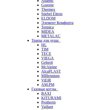
Atlantic
Gorenje
Thermex
Stiebel Eltron
ELDOM
Элемент Комфорта
Termica
MIDEA
METALAC
Трапы для душа
HL
TIM
TECE
VIEGA
Geberit
McAlpine
AlcaPLAST
MIllennium
ViEiR
AM.PM
Газовые котлы
BAXI
KITURAMI
Protherm
Vaillant