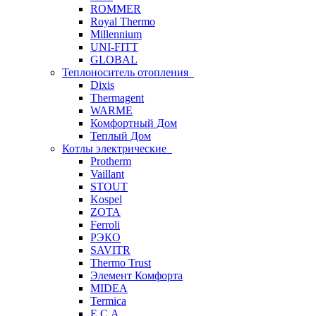
ROMMER
Royal Thermo
Millennium
UNI-FITT
GLOBAL
Теплоноситель отопления
Dixis
Thermagent
WARME
Комфортный Дом
Теплый Дом
Котлы электрические
Protherm
Vaillant
STOUT
Kospel
ZOTA
Ferroli
РЭКО
SAVITR
Thermo Trust
Элемент Комфорта
MIDEA
Termica
E.C.A