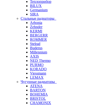
Теплоприбор
BILUX
Germanium
SIRA
Стальные радиаторы
Arbonia
Zehnder
KERMI
BERGERR
ROMMER
Stelrad
Buderus
Millennium
AXIS
NED Thermo
PURMO
KORADO
Viessmann
LEMAX
Чугунные радиаторы
ATENA
BARTON
BOHEMIA
BRISTOL
CHAMONIX