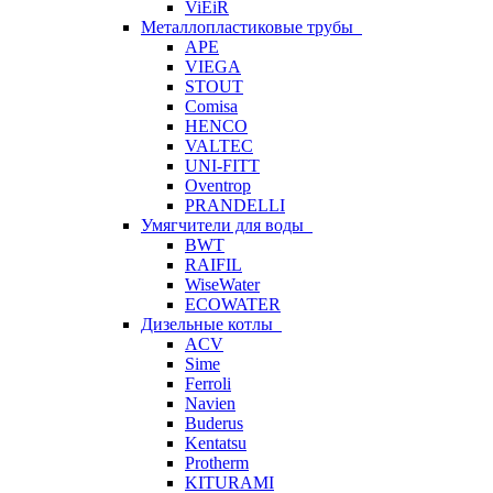
ViEiR
Металлопластиковые трубы
APE
VIEGA
STOUT
Comisa
HENCO
VALTEC
UNI-FITT
Oventrop
PRANDELLI
Умягчители для воды
BWT
RAIFIL
WiseWater
ECOWATER
Дизельные котлы
ACV
Sime
Ferroli
Navien
Buderus
Kentatsu
Protherm
KITURAMI