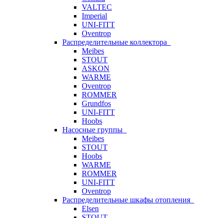
VALTEC
Imperial
UNI-FITT
Oventrop
Распределительные коллектора
Meibes
STOUT
ASKON
WARME
Oventrop
ROMMER
Grundfos
UNI-FITT
Hoobs
Насосные группы
Meibes
STOUT
Hoobs
WARME
ROMMER
UNI-FITT
Oventrop
Распределительные шкафы отопления
Elsen
STOUT