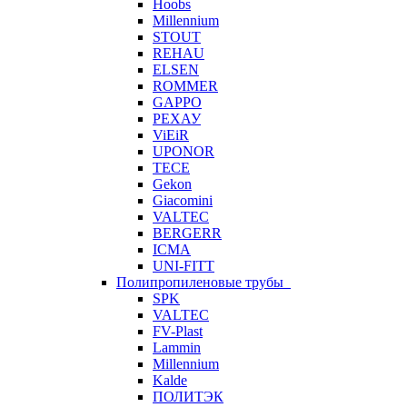
Hoobs
Millennium
STOUT
REHAU
ELSEN
ROMMER
GAPPO
РЕХАУ
ViEiR
UPONOR
TECE
Gekon
Giacomini
VALTEC
BERGERR
ICMA
UNI-FITT
Полипропиленовые трубы
SPK
VALTEC
FV-Plast
Lammin
Millennium
Kalde
ПОЛИТЭК