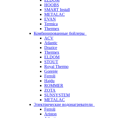
ELDOM
HOOBS
SMART Install
METALAC
EVAN
Termica
Thermex
Комбинированные бойлеры
ACV
Atlantic
Drazice
Thermex
ELDOM
STOUT
Royal Thermo
Gorenje
Ferroli
Hajdu
ROMMER
ZOTA
SUNSYSTEM
METALAC
Электрические водонагреватели
Ferroli
Ariston