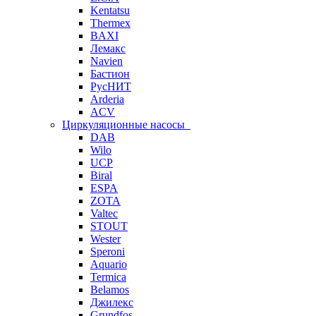
Kentatsu
Thermex
BAXI
Лемакс
Navien
Бастион
РусНИТ
Arderia
ACV
Циркуляционные насосы
DAB
Wilo
UCP
Biral
ESPA
ZOTA
Valtec
STOUT
Wester
Speroni
Aquario
Termica
Belamos
Джилекс
Grundfos