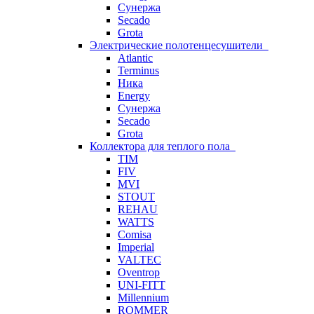
Сунержа
Secado
Grota
Электрические полотенцесушители
Atlantic
Terminus
Ника
Energy
Сунержа
Secado
Grota
Коллектора для теплого пола
TIM
FIV
MVI
STOUT
REHAU
WATTS
Comisa
Imperial
VALTEC
Oventrop
UNI-FITT
Millennium
ROMMER