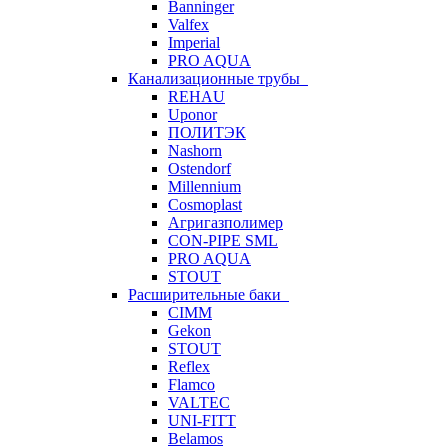
Banninger
Valfex
Imperial
PRO AQUA
Канализационные трубы
REHAU
Uponor
ПОЛИТЭК
Nashorn
Ostendorf
Millennium
Cosmoplast
Агригазполимер
CON-PIPE SML
PRO AQUA
STOUT
Расширительные баки
CIMM
Gekon
STOUT
Reflex
Flamco
VALTEC
UNI-FITT
Belamos