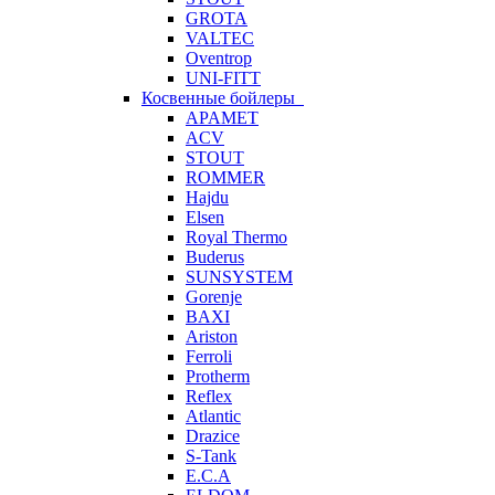
GROTA
VALTEC
Oventrop
UNI-FITT
Косвенные бойлеры
APAMET
ACV
STOUT
ROMMER
Hajdu
Elsen
Royal Thermo
Buderus
SUNSYSTEM
Gorenje
BAXI
Ariston
Ferroli
Protherm
Reflex
Atlantic
Drazice
S-Tank
E.C.A