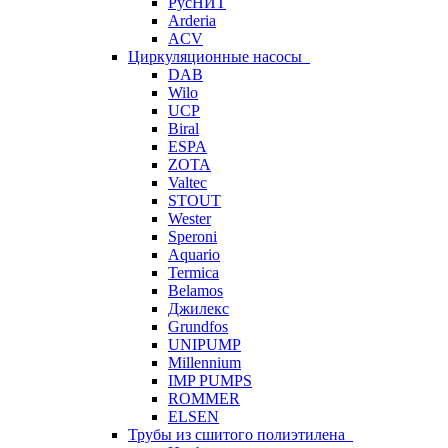
РусНИТ
Arderia
ACV
Циркуляционные насосы
DAB
Wilo
UCP
Biral
ESPA
ZOTA
Valtec
STOUT
Wester
Speroni
Aquario
Termica
Belamos
Джилекс
Grundfos
UNIPUMP
Millennium
IMP PUMPS
ROMMER
ELSEN
Трубы из сшитого полиэтилена