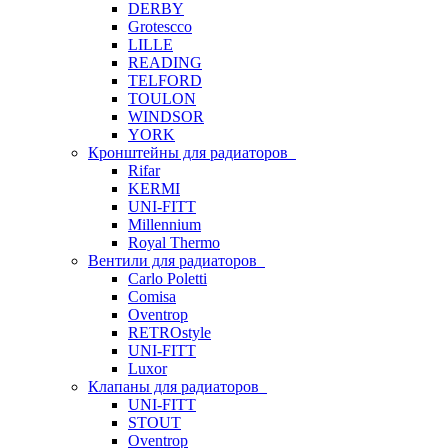
DERBY
Grotescco
LILLE
READING
TELFORD
TOULON
WINDSOR
YORK
Кронштейны для радиаторов
Rifar
KERMI
UNI-FITT
Millennium
Royal Thermo
Вентили для радиаторов
Carlo Poletti
Comisa
Oventrop
RETROstyle
UNI-FITT
Luxor
Клапаны для радиаторов
UNI-FITT
STOUT
Oventrop