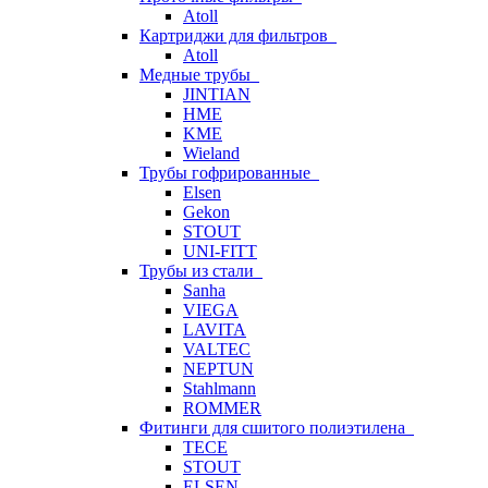
Atoll
Картриджи для фильтров
Atoll
Медные трубы
JINTIAN
HME
KME
Wieland
Трубы гофрированные
Elsen
Gekon
STOUT
UNI-FITT
Трубы из стали
Sanha
VIEGA
LAVITA
VALTEC
NEPTUN
Stahlmann
ROMMER
Фитинги для сшитого полиэтилена
TECE
STOUT
ELSEN