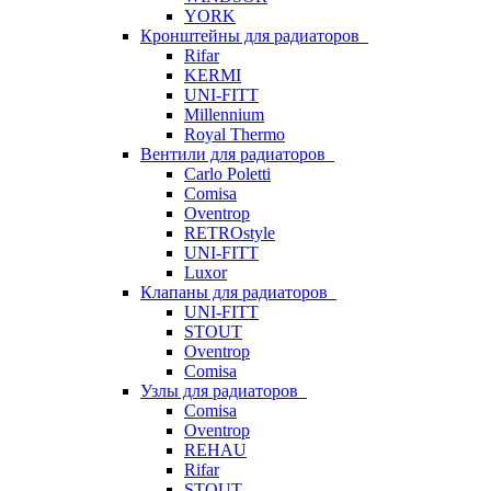
YORK
Кронштейны для радиаторов
Rifar
KERMI
UNI-FITT
Millennium
Royal Thermo
Вентили для радиаторов
Carlo Poletti
Comisa
Oventrop
RETROstyle
UNI-FITT
Luxor
Клапаны для радиаторов
UNI-FITT
STOUT
Oventrop
Comisa
Узлы для радиаторов
Comisa
Oventrop
REHAU
Rifar
STOUT