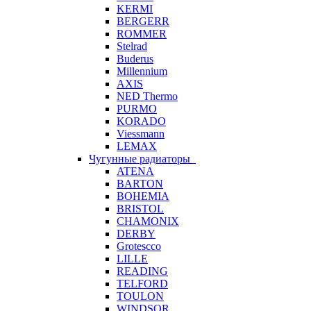
KERMI
BERGERR
ROMMER
Stelrad
Buderus
Millennium
AXIS
NED Thermo
PURMO
KORADO
Viessmann
LEMAX
Чугунные радиаторы
ATENA
BARTON
BOHEMIA
BRISTOL
CHAMONIX
DERBY
Grotescco
LILLE
READING
TELFORD
TOULON
WINDSOR