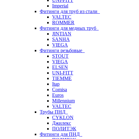
UNI-FITT
Imperial
Фитинги для труб из стали
VALTEC
ROMMER
Фитинги для медных труб
JINTIAN
SANHA
VIEGA
Фитинги резьбовые
STOUT
VIEGA
ELSEN
UNI-FITT
TIEMME
Itap
Comisa
Euros
Millennium
VALTEC
Трубы ПНД
CYKLON
Джилекс
ПОЛИТЭК
Фитинги для ПНД