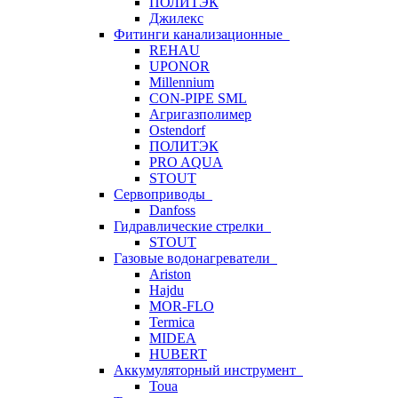
ПОЛИТЭК
Джилекс
Фитинги канализационные
REHAU
UPONOR
Millennium
CON-PIPE SML
Агригазполимер
Ostendorf
ПОЛИТЭК
PRO AQUA
STOUT
Сервоприводы
Danfoss
Гидравлические стрелки
STOUT
Газовые водонагреватели
Ariston
Hajdu
MOR-FLO
Termica
MIDEA
HUBERT
Аккумуляторный инструмент
Toua