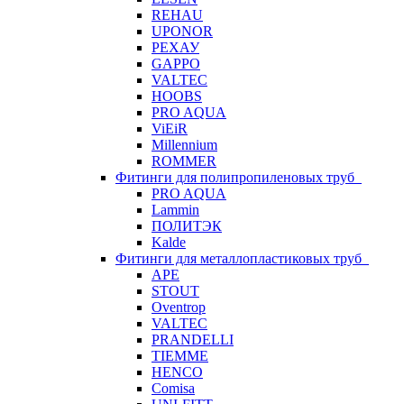
REHAU
UPONOR
РЕХАУ
GAPPO
VALTEC
HOOBS
PRO AQUA
ViEiR
Millennium
ROMMER
Фитинги для полипропиленовых труб
PRO AQUA
Lammin
ПОЛИТЭК
Kalde
Фитинги для металлопластиковых труб
APE
STOUT
Oventrop
VALTEC
PRANDELLI
TIEMME
HENCO
Comisa