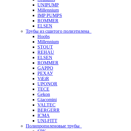
UNIPUMP
Millennium
IMP PUMPS
ROMMER
ELSEN
Трубы из сшитого полиэтилена
Hoobs
Millennium
STOUT
REHAU
ELSEN
ROMMER
GAPPO
РЕХАУ
ViEiR
UPONOR
TECE
Gekon
Giacomini
VALTEC
BERGERR
ICMA
UNI-FITT
Полипропиленовые трубы