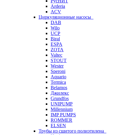
РусНИТ
Arderia
ACV
Циркуляционные насосы
DAB
Wilo
UCP
Biral
ESPA
ZOTA
Valtec
STOUT
Wester
Speroni
Aquario
Termica
Belamos
Джилекс
Grundfos
UNIPUMP
Millennium
IMP PUMPS
ROMMER
ELSEN
Трубы из сшитого полиэтилена