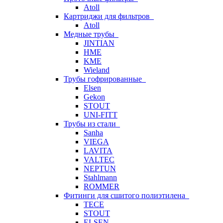
Atoll
Картриджи для фильтров
Atoll
Медные трубы
JINTIAN
HME
KME
Wieland
Трубы гофрированные
Elsen
Gekon
STOUT
UNI-FITT
Трубы из стали
Sanha
VIEGA
LAVITA
VALTEC
NEPTUN
Stahlmann
ROMMER
Фитинги для сшитого полиэтилена
TECE
STOUT
ELSEN