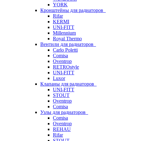
YORK
Кронштейны для радиаторов
Rifar
KERMI
UNI-FITT
Millennium
Royal Thermo
Вентили для радиаторов
Carlo Poletti
Comisa
Oventrop
RETROstyle
UNI-FITT
Luxor
Клапаны для радиаторов
UNI-FITT
STOUT
Oventrop
Comisa
Узлы для радиаторов
Comisa
Oventrop
REHAU
Rifar
STOUT