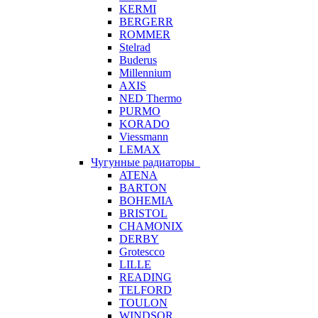
KERMI
BERGERR
ROMMER
Stelrad
Buderus
Millennium
AXIS
NED Thermo
PURMO
KORADO
Viessmann
LEMAX
Чугунные радиаторы
ATENA
BARTON
BOHEMIA
BRISTOL
CHAMONIX
DERBY
Grotescco
LILLE
READING
TELFORD
TOULON
WINDSOR