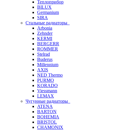
Теплоприбор
BILUX
Germanium
SIRA
Стальные радиаторы
Arbonia
Zehnder
KERMI
BERGERR
ROMMER
Stelrad
Buderus
Millennium
AXIS
NED Thermo
PURMO
KORADO
Viessmann
LEMAX
Чугунные радиаторы
ATENA
BARTON
BOHEMIA
BRISTOL
CHAMONIX