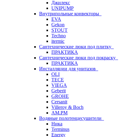
Джилекс
UNIPUMP
Внутрипольные конвекторы
EVA
Gekon
STOUT
Techno
itermic
Сантехнические люки под плитку
ПРАКТИКА
Сантехнические люки под покраску
ПРАКТИКА
Инсталляции для унитазов
OLI
TECE
VIEGA
Geberit
GROHE
Cersanit
Villeroy & Boch
AM.PM
Водяные полотенцесушители
Ника
Terminus
Energy