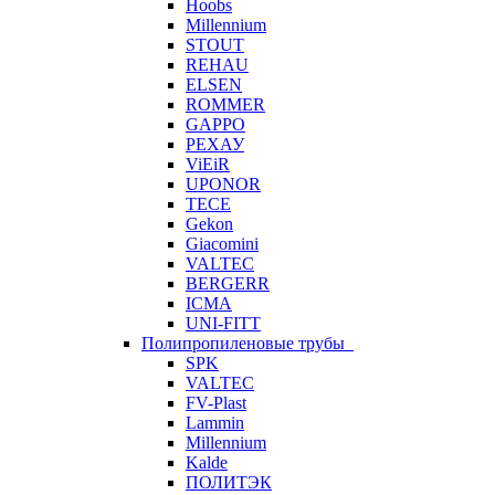
Hoobs
Millennium
STOUT
REHAU
ELSEN
ROMMER
GAPPO
РЕХАУ
ViEiR
UPONOR
TECE
Gekon
Giacomini
VALTEC
BERGERR
ICMA
UNI-FITT
Полипропиленовые трубы
SPK
VALTEC
FV-Plast
Lammin
Millennium
Kalde
ПОЛИТЭК