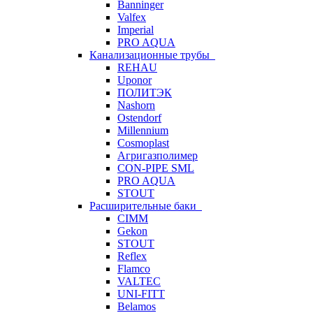
Banninger
Valfex
Imperial
PRO AQUA
Канализационные трубы
REHAU
Uponor
ПОЛИТЭК
Nashorn
Ostendorf
Millennium
Cosmoplast
Агригазполимер
CON-PIPE SML
PRO AQUA
STOUT
Расширительные баки
CIMM
Gekon
STOUT
Reflex
Flamco
VALTEC
UNI-FITT
Belamos