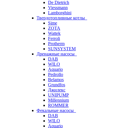
De Dietrich
Viessmann
Lamborghini
Твердотопливные котлы
Sime
ZOTA
Wattek
Ferroli
Protherm
SUNSYSTEM
Дренажные насосы
DAB
WILO
Aquario
Pedrollo
Belamos
Grundfos
Джилекс
UNIPUMP
Millennium
ROMMER
Фекальные насосы
DAB
WILO
Aquario