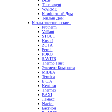
Dixis
Thermagent
WARME
Комфортный Дом
Теплый Дом
Котлы электрические
Protherm
Vaillant
STOUT
Kospel
ZOTA
Ferroli
РЭКО
SAVITR
Thermo Trust
Элемент Комфорта
MIDEA
Termica
E.C.A
Kentatsu
Thermex
BAXI
Лемакс
Navien
Бастион