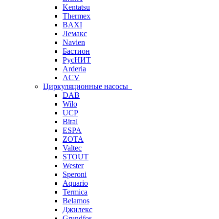
Kentatsu
Thermex
BAXI
Лемакс
Navien
Бастион
РусНИТ
Arderia
ACV
Циркуляционные насосы
DAB
Wilo
UCP
Biral
ESPA
ZOTA
Valtec
STOUT
Wester
Speroni
Aquario
Termica
Belamos
Джилекс
Grundfos