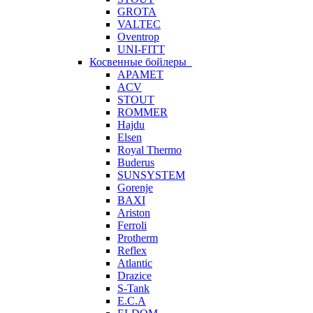
GROTA
VALTEC
Oventrop
UNI-FITT
Косвенные бойлеры
APAMET
ACV
STOUT
ROMMER
Hajdu
Elsen
Royal Thermo
Buderus
SUNSYSTEM
Gorenje
BAXI
Ariston
Ferroli
Protherm
Reflex
Atlantic
Drazice
S-Tank
E.C.A