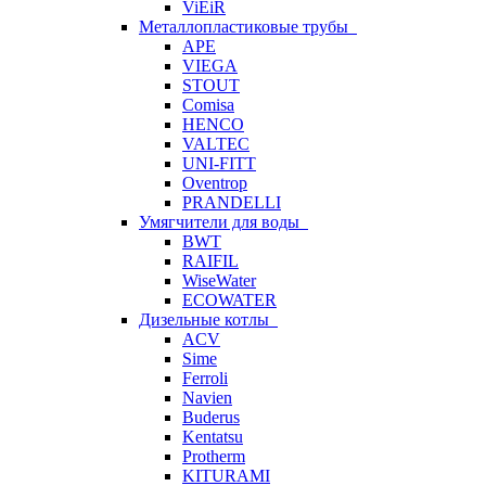
ViEiR
Металлопластиковые трубы
APE
VIEGA
STOUT
Comisa
HENCO
VALTEC
UNI-FITT
Oventrop
PRANDELLI
Умягчители для воды
BWT
RAIFIL
WiseWater
ECOWATER
Дизельные котлы
ACV
Sime
Ferroli
Navien
Buderus
Kentatsu
Protherm
KITURAMI