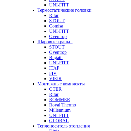
UNI-FITT
Термостатические головки
Rifar
STOUT
Comisa
UNI-FITT
Oventrop
Шаровые краны
STOUT
Oventrop
Bugatti
UNI-FITT
ITAP
FIV
VIEIR
Монтажные комплекты
OTER
Rifar
ROMMER
Royal Thermo
Millennium
UNI-FITT
GLOBAL
Теплоноситель отопления