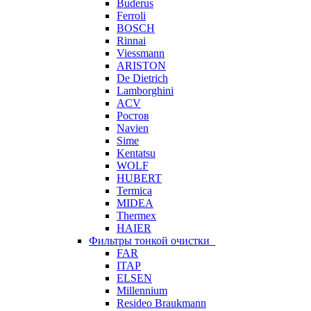
Buderus
Ferroli
BOSCH
Rinnai
Viessmann
ARISTON
De Dietrich
Lamborghini
ACV
Ростов
Navien
Sime
Kentatsu
WOLF
HUBERT
Termica
MIDEA
Thermex
HAIER
Фильтры тонкой очистки
FAR
ITAP
ELSEN
Millennium
Resideo Braukmann