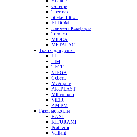
Atlantic
Gorenje
Thermex
Stiebel Eltron
ELDOM
Элемент Комфорта
Termica
MIDEA
METALAC
Трапы для душа
HL
TIM
TECE
VIEGA
Geberit
McAlpine
AlcaPLAST
MIllennium
ViEiR
AM.PM
Газовые котлы
BAXI
KITURAMI
Protherm
Vaillant