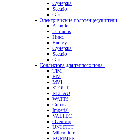
Сунержа
Secado
Grota
Электрические полотенцесушители
Atlantic
Terminus
Ника
Energy
Сунержа
Secado
Grota
Коллектора для теплого пола
TIM
FIV
MVI
STOUT
REHAU
WATTS
Comisa
Imperial
VALTEC
Oventrop
UNI-FITT
Millennium
ROMMER