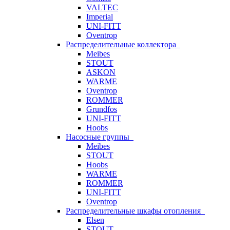
VALTEC
Imperial
UNI-FITT
Oventrop
Распределительные коллектора
Meibes
STOUT
ASKON
WARME
Oventrop
ROMMER
Grundfos
UNI-FITT
Hoobs
Насосные группы
Meibes
STOUT
Hoobs
WARME
ROMMER
UNI-FITT
Oventrop
Распределительные шкафы отопления
Elsen
STOUT