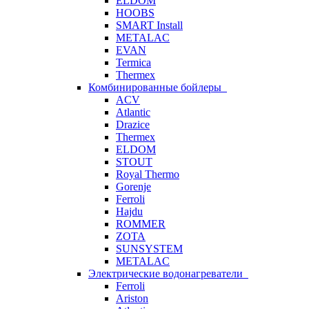
ELDOM
HOOBS
SMART Install
METALAC
EVAN
Termica
Thermex
Комбинированные бойлеры
ACV
Atlantic
Drazice
Thermex
ELDOM
STOUT
Royal Thermo
Gorenje
Ferroli
Hajdu
ROMMER
ZOTA
SUNSYSTEM
METALAC
Электрические водонагреватели
Ferroli
Ariston