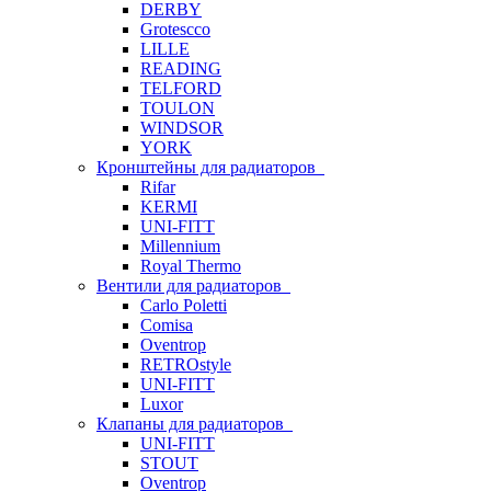
DERBY
Grotescco
LILLE
READING
TELFORD
TOULON
WINDSOR
YORK
Кронштейны для радиаторов
Rifar
KERMI
UNI-FITT
Millennium
Royal Thermo
Вентили для радиаторов
Carlo Poletti
Comisa
Oventrop
RETROstyle
UNI-FITT
Luxor
Клапаны для радиаторов
UNI-FITT
STOUT
Oventrop