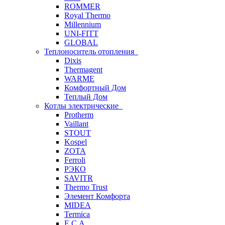
ROMMER
Royal Thermo
Millennium
UNI-FITT
GLOBAL
Теплоноситель отопления
Dixis
Thermagent
WARME
Комфортный Дом
Теплый Дом
Котлы электрические
Protherm
Vaillant
STOUT
Kospel
ZOTA
Ferroli
РЭКО
SAVITR
Thermo Trust
Элемент Комфорта
MIDEA
Termica
E.C.A