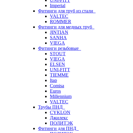
UNI-FITT
Imperial
Фитинги для труб из стали
VALTEC
ROMMER
Фитинги для медных труб
JINTIAN
SANHA
VIEGA
Фитинги резьбовые
STOUT
VIEGA
ELSEN
UNI-FITT
TIEMME
Itap
Comisa
Euros
Millennium
VALTEC
Трубы ПНД
CYKLON
Джилекс
ПОЛИТЭК
Фитинги для ПНД