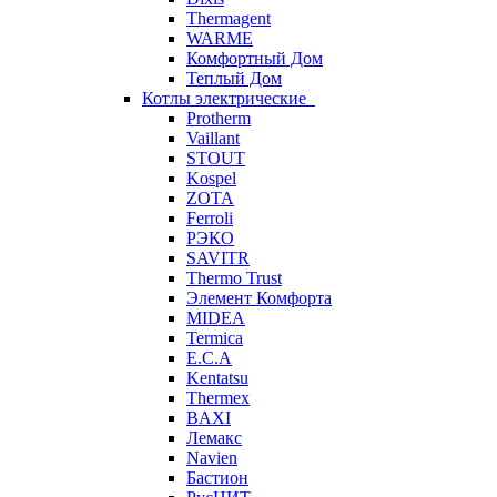
Thermagent
WARME
Комфортный Дом
Теплый Дом
Котлы электрические
Protherm
Vaillant
STOUT
Kospel
ZOTA
Ferroli
РЭКО
SAVITR
Thermo Trust
Элемент Комфорта
MIDEA
Termica
E.C.A
Kentatsu
Thermex
BAXI
Лемакс
Navien
Бастион