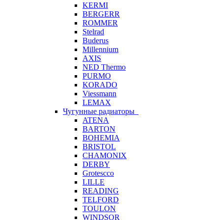
KERMI
BERGERR
ROMMER
Stelrad
Buderus
Millennium
AXIS
NED Thermo
PURMO
KORADO
Viessmann
LEMAX
Чугунные радиаторы
ATENA
BARTON
BOHEMIA
BRISTOL
CHAMONIX
DERBY
Grotescco
LILLE
READING
TELFORD
TOULON
WINDSOR