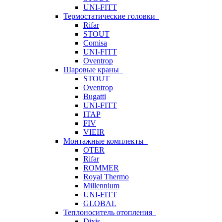
UNI-FITT
Термостатические головки
Rifar
STOUT
Comisa
UNI-FITT
Oventrop
Шаровые краны
STOUT
Oventrop
Bugatti
UNI-FITT
ITAP
FIV
VIEIR
Монтажные комплекты
OTER
Rifar
ROMMER
Royal Thermo
Millennium
UNI-FITT
GLOBAL
Теплоноситель отопления
Dixis