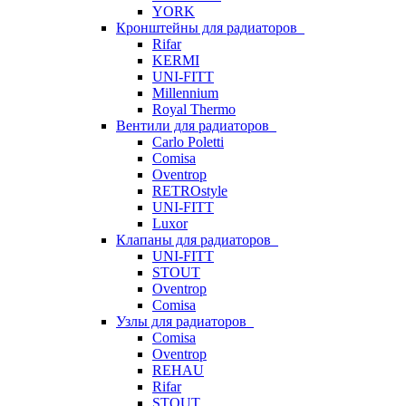
YORK
Кронштейны для радиаторов
Rifar
KERMI
UNI-FITT
Millennium
Royal Thermo
Вентили для радиаторов
Carlo Poletti
Comisa
Oventrop
RETROstyle
UNI-FITT
Luxor
Клапаны для радиаторов
UNI-FITT
STOUT
Oventrop
Comisa
Узлы для радиаторов
Comisa
Oventrop
REHAU
Rifar
STOUT