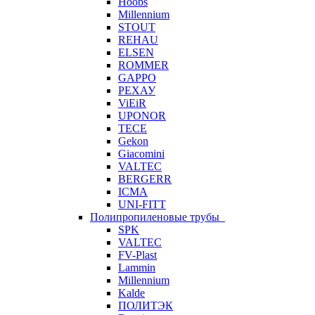
Hoobs
Millennium
STOUT
REHAU
ELSEN
ROMMER
GAPPO
РЕХАУ
ViEiR
UPONOR
TECE
Gekon
Giacomini
VALTEC
BERGERR
ICMA
UNI-FITT
Полипропиленовые трубы
SPK
VALTEC
FV-Plast
Lammin
Millennium
Kalde
ПОЛИТЭК