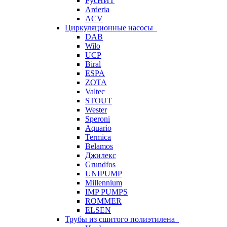
РусНИТ
Arderia
ACV
Циркуляционные насосы
DAB
Wilo
UCP
Biral
ESPA
ZOTA
Valtec
STOUT
Wester
Speroni
Aquario
Termica
Belamos
Джилекс
Grundfos
UNIPUMP
Millennium
IMP PUMPS
ROMMER
ELSEN
Трубы из сшитого полиэтилена