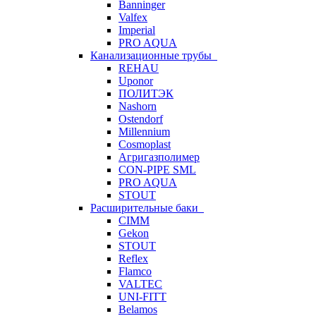
Banninger
Valfex
Imperial
PRO AQUA
Канализационные трубы
REHAU
Uponor
ПОЛИТЭК
Nashorn
Ostendorf
Millennium
Cosmoplast
Агригазполимер
CON-PIPE SML
PRO AQUA
STOUT
Расширительные баки
CIMM
Gekon
STOUT
Reflex
Flamco
VALTEC
UNI-FITT
Belamos