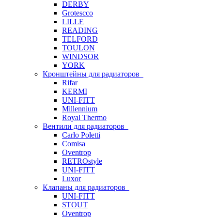
DERBY
Grotescco
LILLE
READING
TELFORD
TOULON
WINDSOR
YORK
Кронштейны для радиаторов
Rifar
KERMI
UNI-FITT
Millennium
Royal Thermo
Вентили для радиаторов
Carlo Poletti
Comisa
Oventrop
RETROstyle
UNI-FITT
Luxor
Клапаны для радиаторов
UNI-FITT
STOUT
Oventrop