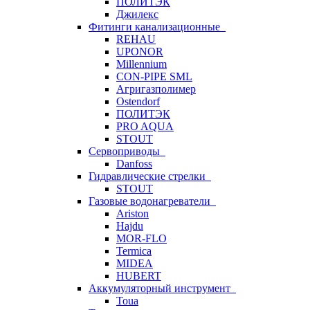
ПОЛИТЭК
Джилекс
Фитинги канализационные
REHAU
UPONOR
Millennium
CON-PIPE SML
Агригазполимер
Ostendorf
ПОЛИТЭК
PRO AQUA
STOUT
Сервоприводы
Danfoss
Гидравлические стрелки
STOUT
Газовые водонагреватели
Ariston
Hajdu
MOR-FLO
Termica
MIDEA
HUBERT
Аккумуляторный инструмент
Toua