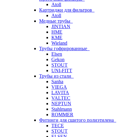
Atoll
Картриджи для фильтров
Atoll
Медные трубы
JINTIAN
HME
KME
Wieland
Трубы гофрированные
Elsen
Gekon
STOUT
UNI-FITT
Трубы из стали
Sanha
VIEGA
LAVITA
VALTEC
NEPTUN
Stahlmann
ROMMER
Фитинги для сшитого полиэтилена
TECE
STOUT
ELSEN