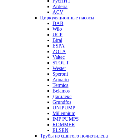
РусНИТ
Arderia
ACV
Циркуляционные насосы
DAB
Wilo
UCP
Biral
ESPA
ZOTA
Valtec
STOUT
Wester
Speroni
Aquario
Termica
Belamos
Джилекс
Grundfos
UNIPUMP
Millennium
IMP PUMPS
ROMMER
ELSEN
Трубы из сшитого полиэтилена