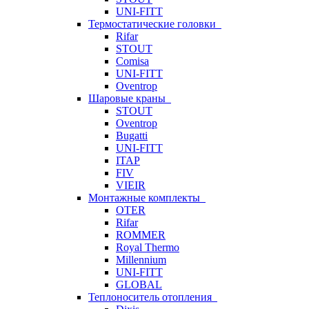
UNI-FITT
Термостатические головки
Rifar
STOUT
Comisa
UNI-FITT
Oventrop
Шаровые краны
STOUT
Oventrop
Bugatti
UNI-FITT
ITAP
FIV
VIEIR
Монтажные комплекты
OTER
Rifar
ROMMER
Royal Thermo
Millennium
UNI-FITT
GLOBAL
Теплоноситель отопления