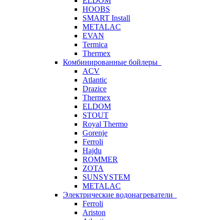
ELDOM
HOOBS
SMART Install
METALAC
EVAN
Termica
Thermex
Комбинированные бойлеры
ACV
Atlantic
Drazice
Thermex
ELDOM
STOUT
Royal Thermo
Gorenje
Ferroli
Hajdu
ROMMER
ZOTA
SUNSYSTEM
METALAC
Электрические водонагреватели
Ferroli
Ariston