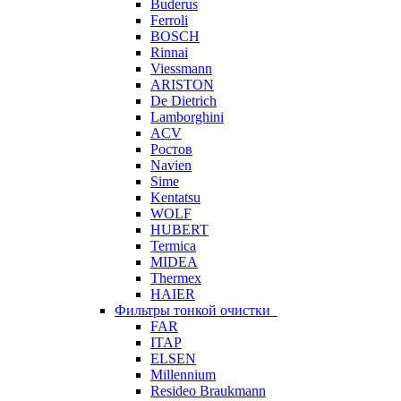
Buderus
Ferroli
BOSCH
Rinnai
Viessmann
ARISTON
De Dietrich
Lamborghini
ACV
Ростов
Navien
Sime
Kentatsu
WOLF
HUBERT
Termica
MIDEA
Thermex
HAIER
Фильтры тонкой очистки
FAR
ITAP
ELSEN
Millennium
Resideo Braukmann