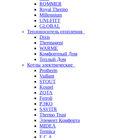
ROMMER
Royal Thermo
Millennium
UNI-FITT
GLOBAL
Теплоноситель отопления
Dixis
Thermagent
WARME
Комфортный Дом
Теплый Дом
Котлы электрические
Protherm
Vaillant
STOUT
Kospel
ZOTA
Ferroli
РЭКО
SAVITR
Thermo Trust
Элемент Комфорта
MIDEA
Termica
E.C.A