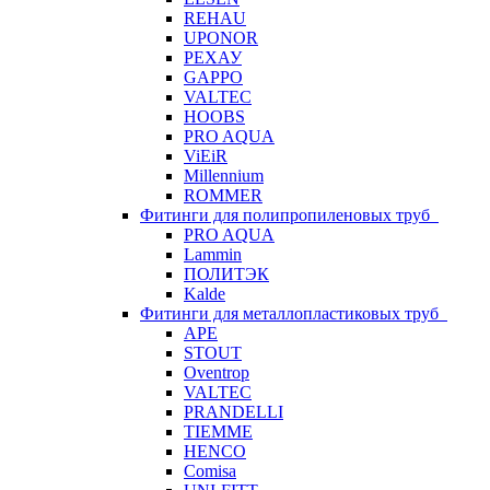
REHAU
UPONOR
РЕХАУ
GAPPO
VALTEC
HOOBS
PRO AQUA
ViEiR
Millennium
ROMMER
Фитинги для полипропиленовых труб
PRO AQUA
Lammin
ПОЛИТЭК
Kalde
Фитинги для металлопластиковых труб
APE
STOUT
Oventrop
VALTEC
PRANDELLI
TIEMME
HENCO
Comisa