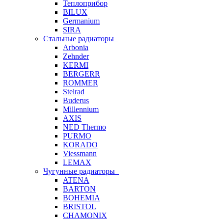
Теплоприбор
BILUX
Germanium
SIRA
Стальные радиаторы
Arbonia
Zehnder
KERMI
BERGERR
ROMMER
Stelrad
Buderus
Millennium
AXIS
NED Thermo
PURMO
KORADO
Viessmann
LEMAX
Чугунные радиаторы
ATENA
BARTON
BOHEMIA
BRISTOL
CHAMONIX