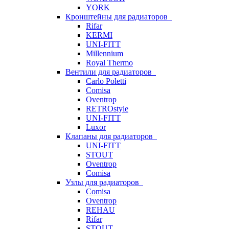
YORK
Кронштейны для радиаторов
Rifar
KERMI
UNI-FITT
Millennium
Royal Thermo
Вентили для радиаторов
Carlo Poletti
Comisa
Oventrop
RETROstyle
UNI-FITT
Luxor
Клапаны для радиаторов
UNI-FITT
STOUT
Oventrop
Comisa
Узлы для радиаторов
Comisa
Oventrop
REHAU
Rifar
STOUT