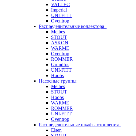
VALTEC
Imperial
UNI-FITT
Oventrop
Распределительные коллектора
Meibes
STOUT
ASKON
WARME
Oventrop
ROMMER
Grundfos
UNI-FITT
Hoobs
Насосные группы
Meibes
STOUT
Hoobs
WARME
ROMMER
UNI-FITT
Oventrop
Распределительные шкафы отопления
Elsen
STOUT