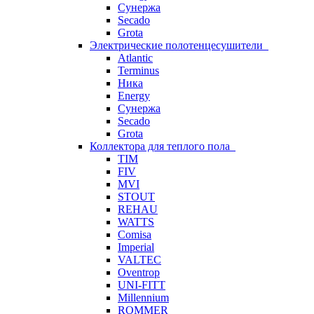
Сунержа
Secado
Grota
Электрические полотенцесушители
Atlantic
Terminus
Ника
Energy
Сунержа
Secado
Grota
Коллектора для теплого пола
TIM
FIV
MVI
STOUT
REHAU
WATTS
Comisa
Imperial
VALTEC
Oventrop
UNI-FITT
Millennium
ROMMER