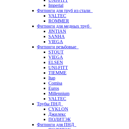
UNI-FITT
Imperial
Фитинги для труб из стали
VALTEC
ROMMER
Фитинги для медных труб
JINTIAN
SANHA
VIEGA
Фитинги резьбовые
STOUT
VIEGA
ELSEN
UNI-FITT
TIEMME
Itap
Comisa
Euros
Millennium
VALTEC
Трубы ПНД
CYKLON
Джилекс
ПОЛИТЭК
Фитинги для ПНД