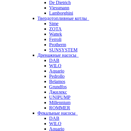
De Dietrich
Viessmann
Lamborghini
Твердотопливные котлы
Sime
ZOTA
Wattek
Ferroli
Protherm
SUNSYSTEM
Дренажные насосы
DAB
WILO
Aquario
Pedrollo
Belamos
Grundfos
Джилекс
UNIPUMP
Millennium
ROMMER
Фекальные насосы
DAB
WILO
Aquario