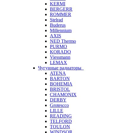
KERMI
BERGERR
ROMMER
Stelrad
Buderus
Millennium
AXIS
NED Thermo
PURMO
KORADO
Viessmann
LEMAX
Чугунные радиаторы
ATENA
BARTON
BOHEMIA
BRISTOL
CHAMONIX
DERBY
Grotescco
LILLE
READING
TELFORD
TOULON
WINDSOR