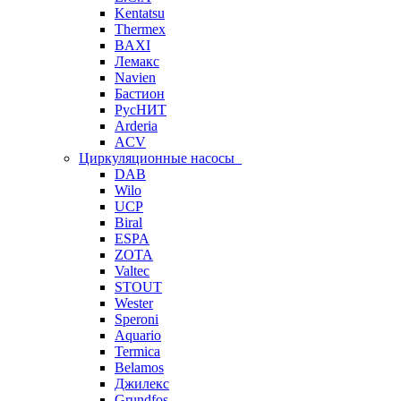
Kentatsu
Thermex
BAXI
Лемакс
Navien
Бастион
РусНИТ
Arderia
ACV
Циркуляционные насосы
DAB
Wilo
UCP
Biral
ESPA
ZOTA
Valtec
STOUT
Wester
Speroni
Aquario
Termica
Belamos
Джилекс
Grundfos