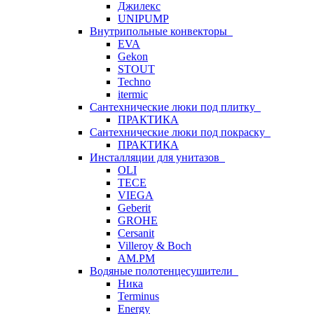
Джилекс
UNIPUMP
Внутрипольные конвекторы
EVA
Gekon
STOUT
Techno
itermic
Сантехнические люки под плитку
ПРАКТИКА
Сантехнические люки под покраску
ПРАКТИКА
Инсталляции для унитазов
OLI
TECE
VIEGA
Geberit
GROHE
Cersanit
Villeroy & Boch
AM.PM
Водяные полотенцесушители
Ника
Terminus
Energy