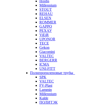
Hoobs
Millennium
STOUT
REHAU
ELSEN
ROMMER
GAPPO
РЕХАУ
ViEiR
UPONOR
TECE
Gekon
Giacomini
VALTEC
BERGERR
ICMA
UNI-FITT
Полипропиленовые трубы
SPK
VALTEC
FV-Plast
Lammin
Millennium
Kalde
ПОЛИТЭК