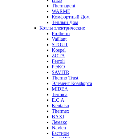
Dixis
Thermagent
WARME
Комфортный Дом
Теплый Дом
Котлы электрические
Protherm
Vaillant
STOUT
Kospel
ZOTA
Ferroli
РЭКО
SAVITR
Thermo Trust
Элемент Комфорта
MIDEA
Termica
E.C.A
Kentatsu
Thermex
BAXI
Лемакс
Navien
Бастион