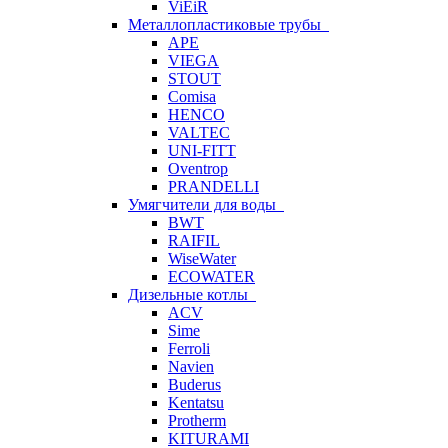
ViEiR
Металлопластиковые трубы
APE
VIEGA
STOUT
Comisa
HENCO
VALTEC
UNI-FITT
Oventrop
PRANDELLI
Умягчители для воды
BWT
RAIFIL
WiseWater
ECOWATER
Дизельные котлы
ACV
Sime
Ferroli
Navien
Buderus
Kentatsu
Protherm
KITURAMI