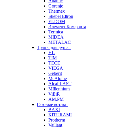
Atlantic
Gorenje
Thermex
Stiebel Eltron
ELDOM
Элемент Комфорта
Termica
MIDEA
METALAC
Трапы для душа
HL
TIM
TECE
VIEGA
Geberit
McAlpine
AlcaPLAST
MIllennium
ViEiR
AM.PM
Газовые котлы
BAXI
KITURAMI
Protherm
Vaillant