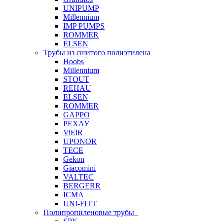
UNIPUMP
Millennium
IMP PUMPS
ROMMER
ELSEN
Трубы из сшитого полиэтилена
Hoobs
Millennium
STOUT
REHAU
ELSEN
ROMMER
GAPPO
РЕХАУ
ViEiR
UPONOR
TECE
Gekon
Giacomini
VALTEC
BERGERR
ICMA
UNI-FITT
Полипропиленовые трубы