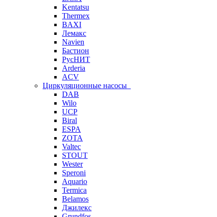
Kentatsu
Thermex
BAXI
Лемакс
Navien
Бастион
РусНИТ
Arderia
ACV
Циркуляционные насосы
DAB
Wilo
UCP
Biral
ESPA
ZOTA
Valtec
STOUT
Wester
Speroni
Aquario
Termica
Belamos
Джилекс
Grundfos