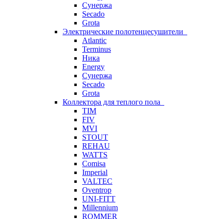
Сунержа
Secado
Grota
Электрические полотенцесушители
Atlantic
Terminus
Ника
Energy
Сунержа
Secado
Grota
Коллектора для теплого пола
TIM
FIV
MVI
STOUT
REHAU
WATTS
Comisa
Imperial
VALTEC
Oventrop
UNI-FITT
Millennium
ROMMER