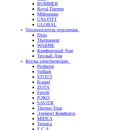
ROMMER
Royal Thermo
Millennium
UNI-FITT
GLOBAL
Теплоноситель отопления
Dixis
Thermagent
WARME
Комфортный Дом
Теплый Дом
Котлы электрические
Protherm
Vaillant
STOUT
Kospel
ZOTA
Ferroli
РЭКО
SAVITR
Thermo Trust
Элемент Комфорта
MIDEA
Termica
E.C.A