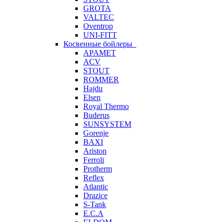
GROTA
VALTEC
Oventrop
UNI-FITT
Косвенные бойлеры
APAMET
ACV
STOUT
ROMMER
Hajdu
Elsen
Royal Thermo
Buderus
SUNSYSTEM
Gorenje
BAXI
Ariston
Ferroli
Protherm
Reflex
Atlantic
Drazice
S-Tank
E.C.A