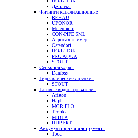
ПОЛИТЭК
Джилекс
Фитинги канализационные
REHAU
UPONOR
Millennium
CON-PIPE SML
Агригазполимер
Ostendorf
ПОЛИТЭК
PRO AQUA
STOUT
Сервоприводы
Danfoss
Гидравлические стрелки
STOUT
Газовые водонагреватели
Ariston
Hajdu
MOR-FLO
Termica
MIDEA
HUBERT
Аккумуляторный инструмент
Toua