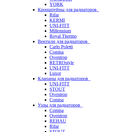
YORK
Кронштейны для радиаторов
Rifar
KERMI
UNI-FITT
Millennium
Royal Thermo
Вентили для радиаторов
Carlo Poletti
Comisa
Oventrop
RETROstyle
UNI-FITT
Luxor
Клапаны для радиаторов
UNI-FITT
STOUT
Oventrop
Comisa
Узлы для радиаторов
Comisa
Oventrop
REHAU
Rifar
STOUT