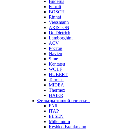
Buderus
Ferroli
BOSCH
Rinnai
Viessmann
ARISTON
De Dietrich
Lamborghini
ACV
Ростов
Navien
Sime
Kentatsu
WOLF
HUBERT
Termica
MIDEA
Thermex
HAIER
Фильтры тонкой очистки
FAR
ITAP
ELSEN
Millennium
Resideo Braukmann