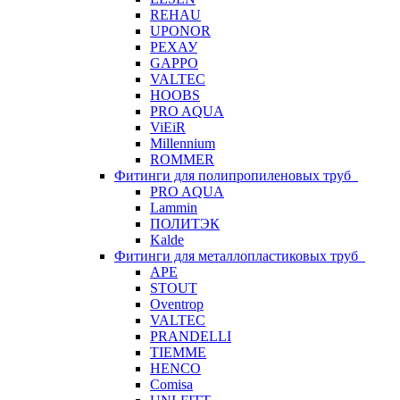
REHAU
UPONOR
РЕХАУ
GAPPO
VALTEC
HOOBS
PRO AQUA
ViEiR
Millennium
ROMMER
Фитинги для полипропиленовых труб
PRO AQUA
Lammin
ПОЛИТЭК
Kalde
Фитинги для металлопластиковых труб
APE
STOUT
Oventrop
VALTEC
PRANDELLI
TIEMME
HENCO
Comisa