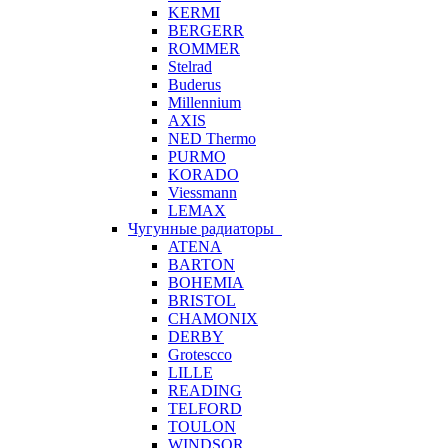
KERMI
BERGERR
ROMMER
Stelrad
Buderus
Millennium
AXIS
NED Thermo
PURMO
KORADO
Viessmann
LEMAX
Чугунные радиаторы
ATENA
BARTON
BOHEMIA
BRISTOL
CHAMONIX
DERBY
Grotescco
LILLE
READING
TELFORD
TOULON
WINDSOR