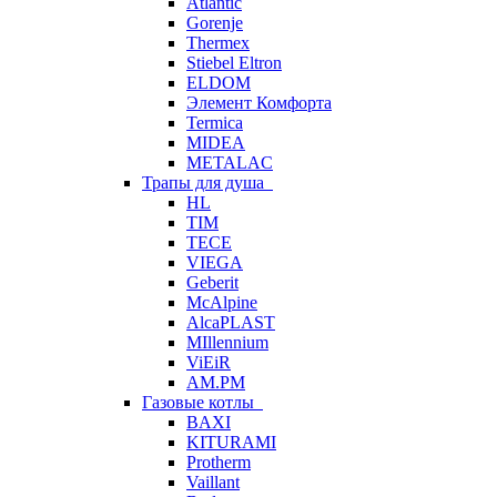
Atlantic
Gorenje
Thermex
Stiebel Eltron
ELDOM
Элемент Комфорта
Termica
MIDEA
METALAC
Трапы для душа
HL
TIM
TECE
VIEGA
Geberit
McAlpine
AlcaPLAST
MIllennium
ViEiR
AM.PM
Газовые котлы
BAXI
KITURAMI
Protherm
Vaillant