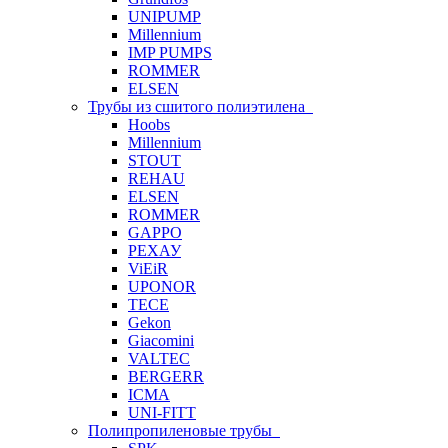
UNIPUMP
Millennium
IMP PUMPS
ROMMER
ELSEN
Трубы из сшитого полиэтилена
Hoobs
Millennium
STOUT
REHAU
ELSEN
ROMMER
GAPPO
РЕХАУ
ViEiR
UPONOR
TECE
Gekon
Giacomini
VALTEC
BERGERR
ICMA
UNI-FITT
Полипропиленовые трубы