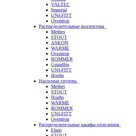
VALTEC
Imperial
UNI-FITT
Oventrop
Распределительные коллектора
Meibes
STOUT
ASKON
WARME
Oventrop
ROMMER
Grundfos
UNI-FITT
Hoobs
Насосные группы
Meibes
STOUT
Hoobs
WARME
ROMMER
UNI-FITT
Oventrop
Распределительные шкафы отопления
Elsen
STOUT