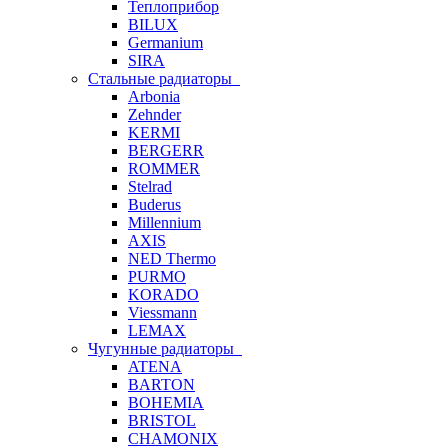
Теплоприбор
BILUX
Germanium
SIRA
Стальные радиаторы
Arbonia
Zehnder
KERMI
BERGERR
ROMMER
Stelrad
Buderus
Millennium
AXIS
NED Thermo
PURMO
KORADO
Viessmann
LEMAX
Чугунные радиаторы
ATENA
BARTON
BOHEMIA
BRISTOL
CHAMONIX