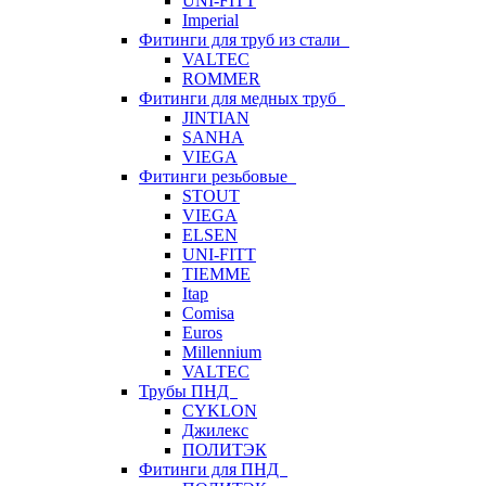
UNI-FITT
Imperial
Фитинги для труб из стали
VALTEC
ROMMER
Фитинги для медных труб
JINTIAN
SANHA
VIEGA
Фитинги резьбовые
STOUT
VIEGA
ELSEN
UNI-FITT
TIEMME
Itap
Comisa
Euros
Millennium
VALTEC
Трубы ПНД
CYKLON
Джилекс
ПОЛИТЭК
Фитинги для ПНД