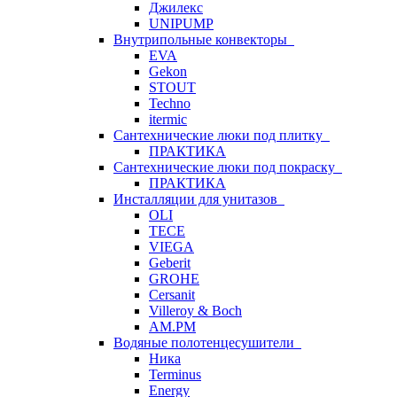
Джилекс
UNIPUMP
Внутрипольные конвекторы
EVA
Gekon
STOUT
Techno
itermic
Сантехнические люки под плитку
ПРАКТИКА
Сантехнические люки под покраску
ПРАКТИКА
Инсталляции для унитазов
OLI
TECE
VIEGA
Geberit
GROHE
Cersanit
Villeroy & Boch
AM.PM
Водяные полотенцесушители
Ника
Terminus
Energy