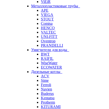
ViEiR
Металлопластиковые трубы
APE
VIEGA
STOUT
Comisa
HENCO
VALTEC
UNI-FITT
Oventrop
PRANDELLI
Умягчители для воды
BWT
RAIFIL
WiseWater
ECOWATER
Дизельные котлы
ACV
Sime
Ferroli
Navien
Buderus
Kentatsu
Protherm
KITURAMI