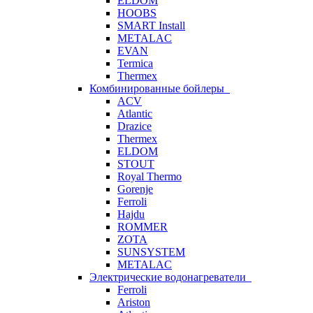
ELDOM
HOOBS
SMART Install
METALAC
EVAN
Termica
Thermex
Комбинированные бойлеры
ACV
Atlantic
Drazice
Thermex
ELDOM
STOUT
Royal Thermo
Gorenje
Ferroli
Hajdu
ROMMER
ZOTA
SUNSYSTEM
METALAC
Электрические водонагреватели
Ferroli
Ariston