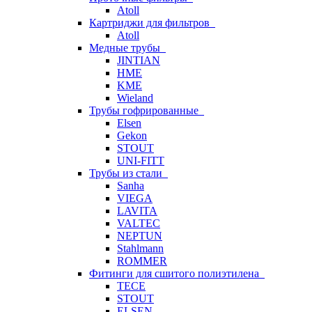
Atoll
Картриджи для фильтров
Atoll
Медные трубы
JINTIAN
HME
KME
Wieland
Трубы гофрированные
Elsen
Gekon
STOUT
UNI-FITT
Трубы из стали
Sanha
VIEGA
LAVITA
VALTEC
NEPTUN
Stahlmann
ROMMER
Фитинги для сшитого полиэтилена
TECE
STOUT
ELSEN