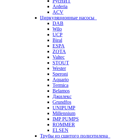
РусНИТ
Arderia
ACV
Циркуляционные насосы
DAB
Wilo
UCP
Biral
ESPA
ZOTA
Valtec
STOUT
Wester
Speroni
Aquario
Termica
Belamos
Джилекс
Grundfos
UNIPUMP
Millennium
IMP PUMPS
ROMMER
ELSEN
Трубы из сшитого полиэтилена