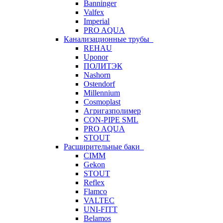
Banninger
Valfex
Imperial
PRO AQUA
Канализационные трубы
REHAU
Uponor
ПОЛИТЭК
Nashorn
Ostendorf
Millennium
Cosmoplast
Агригазполимер
CON-PIPE SML
PRO AQUA
STOUT
Расширительные баки
CIMM
Gekon
STOUT
Reflex
Flamco
VALTEC
UNI-FITT
Belamos