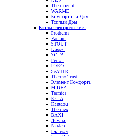
Dixis
Thermagent
WARME
Комфортный Дом
Теплый Дом
Котлы электрические
Protherm
Vaillant
STOUT
Kospel
ZOTA
Ferroli
РЭКО
SAVITR
Thermo Trust
Элемент Комфорта
MIDEA
Termica
E.C.A
Kentatsu
Thermex
BAXI
Лемакс
Navien
Бастион