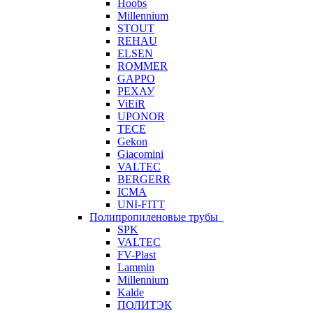
Hoobs
Millennium
STOUT
REHAU
ELSEN
ROMMER
GAPPO
РЕХАУ
ViEiR
UPONOR
TECE
Gekon
Giacomini
VALTEC
BERGERR
ICMA
UNI-FITT
Полипропиленовые трубы
SPK
VALTEC
FV-Plast
Lammin
Millennium
Kalde
ПОЛИТЭК