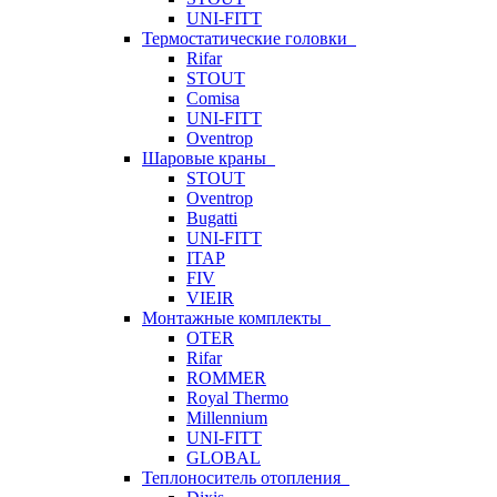
UNI-FITT
Термостатические головки
Rifar
STOUT
Comisa
UNI-FITT
Oventrop
Шаровые краны
STOUT
Oventrop
Bugatti
UNI-FITT
ITAP
FIV
VIEIR
Монтажные комплекты
OTER
Rifar
ROMMER
Royal Thermo
Millennium
UNI-FITT
GLOBAL
Теплоноситель отопления