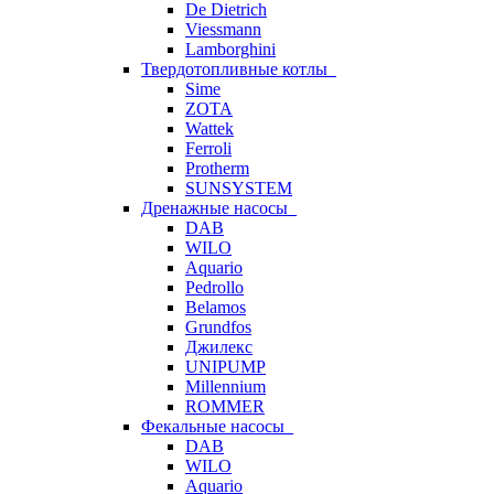
De Dietrich
Viessmann
Lamborghini
Твердотопливные котлы
Sime
ZOTA
Wattek
Ferroli
Protherm
SUNSYSTEM
Дренажные насосы
DAB
WILO
Aquario
Pedrollo
Belamos
Grundfos
Джилекс
UNIPUMP
Millennium
ROMMER
Фекальные насосы
DAB
WILO
Aquario