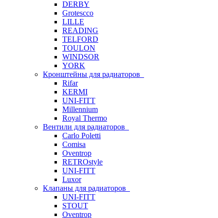
DERBY
Grotescco
LILLE
READING
TELFORD
TOULON
WINDSOR
YORK
Кронштейны для радиаторов
Rifar
KERMI
UNI-FITT
Millennium
Royal Thermo
Вентили для радиаторов
Carlo Poletti
Comisa
Oventrop
RETROstyle
UNI-FITT
Luxor
Клапаны для радиаторов
UNI-FITT
STOUT
Oventrop