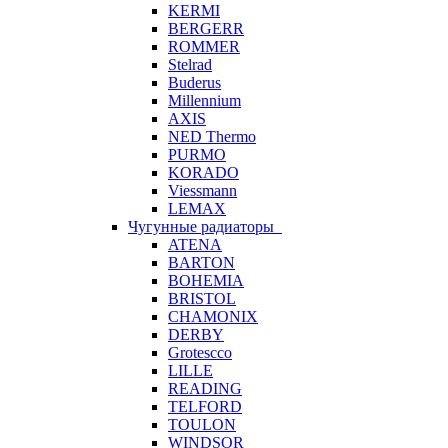
KERMI
BERGERR
ROMMER
Stelrad
Buderus
Millennium
AXIS
NED Thermo
PURMO
KORADO
Viessmann
LEMAX
Чугунные радиаторы
ATENA
BARTON
BOHEMIA
BRISTOL
CHAMONIX
DERBY
Grotescco
LILLE
READING
TELFORD
TOULON
WINDSOR