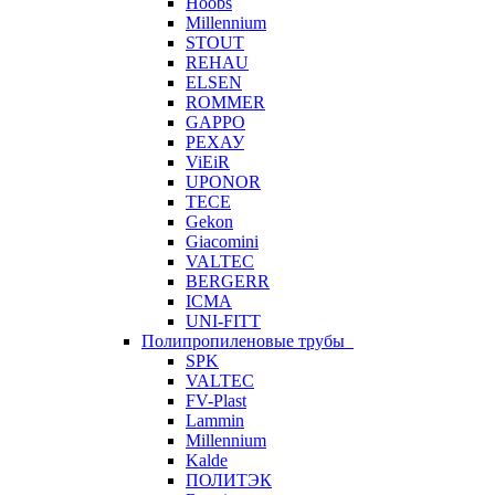
Hoobs
Millennium
STOUT
REHAU
ELSEN
ROMMER
GAPPO
РЕХАУ
ViEiR
UPONOR
TECE
Gekon
Giacomini
VALTEC
BERGERR
ICMA
UNI-FITT
Полипропиленовые трубы
SPK
VALTEC
FV-Plast
Lammin
Millennium
Kalde
ПОЛИТЭК