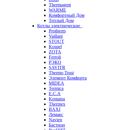
Thermagent
WARME
Комфортный Дом
Теплый Дом
Котлы электрические
Protherm
Vaillant
STOUT
Kospel
ZOTA
Ferroli
РЭКО
SAVITR
Thermo Trust
Элемент Комфорта
MIDEA
Termica
E.C.A
Kentatsu
Thermex
BAXI
Лемакс
Navien
Бастион