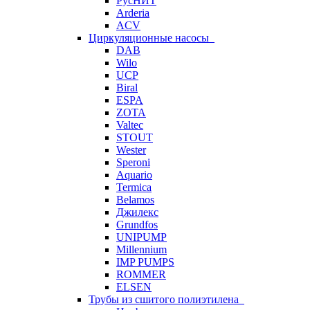
РусНИТ
Arderia
ACV
Циркуляционные насосы
DAB
Wilo
UCP
Biral
ESPA
ZOTA
Valtec
STOUT
Wester
Speroni
Aquario
Termica
Belamos
Джилекс
Grundfos
UNIPUMP
Millennium
IMP PUMPS
ROMMER
ELSEN
Трубы из сшитого полиэтилена