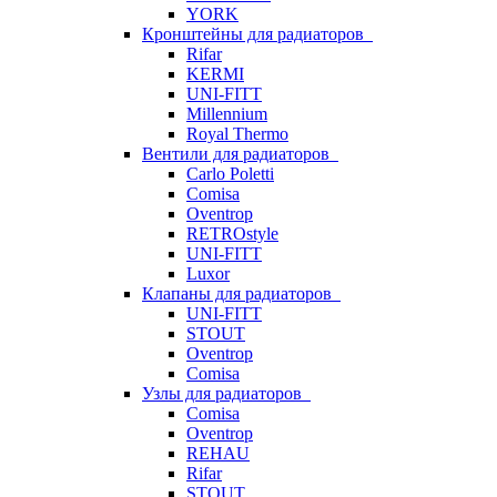
YORK
Кронштейны для радиаторов
Rifar
KERMI
UNI-FITT
Millennium
Royal Thermo
Вентили для радиаторов
Carlo Poletti
Comisa
Oventrop
RETROstyle
UNI-FITT
Luxor
Клапаны для радиаторов
UNI-FITT
STOUT
Oventrop
Comisa
Узлы для радиаторов
Comisa
Oventrop
REHAU
Rifar
STOUT