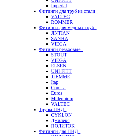
UNI-FITT
Imperial
Фитинги для труб из стали
VALTEC
ROMMER
Фитинги для медных труб
JINTIAN
SANHA
VIEGA
Фитинги резьбовые
STOUT
VIEGA
ELSEN
UNI-FITT
TIEMME
Itap
Comisa
Euros
Millennium
VALTEC
Трубы ПНД
CYKLON
Джилекс
ПОЛИТЭК
Фитинги для ПНД