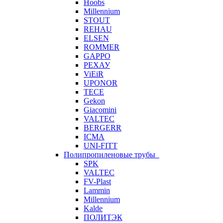
Hoobs
Millennium
STOUT
REHAU
ELSEN
ROMMER
GAPPO
РЕХАУ
ViEiR
UPONOR
TECE
Gekon
Giacomini
VALTEC
BERGERR
ICMA
UNI-FITT
Полипропиленовые трубы
SPK
VALTEC
FV-Plast
Lammin
Millennium
Kalde
ПОЛИТЭК