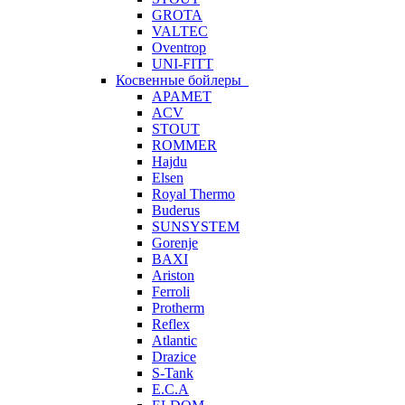
GROTA
VALTEC
Oventrop
UNI-FITT
Косвенные бойлеры
APAMET
ACV
STOUT
ROMMER
Hajdu
Elsen
Royal Thermo
Buderus
SUNSYSTEM
Gorenje
BAXI
Ariston
Ferroli
Protherm
Reflex
Atlantic
Drazice
S-Tank
E.C.A