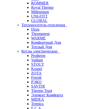
ROMMER
Royal Thermo
Millennium
UNI-FITT
GLOBAL
Теплоноситель отопления
Dixis
Thermagent
WARME
Комфортный Дом
Теплый Дом
Котлы электрические
Protherm
Vaillant
STOUT
Kospel
ZOTA
Ferroli
РЭКО
SAVITR
Thermo Trust
Элемент Комфорта
MIDEA
Termica
E.C.A