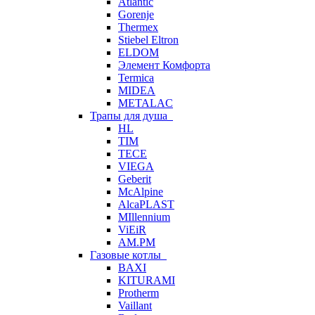
Atlantic
Gorenje
Thermex
Stiebel Eltron
ELDOM
Элемент Комфорта
Termica
MIDEA
METALAC
Трапы для душа
HL
TIM
TECE
VIEGA
Geberit
McAlpine
AlcaPLAST
MIllennium
ViEiR
AM.PM
Газовые котлы
BAXI
KITURAMI
Protherm
Vaillant