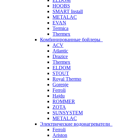
ELDOM
HOOBS
SMART Install
METALAC
EVAN
Termica
Thermex
Комбинированные бойлеры
ACV
Atlantic
Drazice
Thermex
ELDOM
STOUT
Royal Thermo
Gorenje
Ferroli
Hajdu
ROMMER
ZOTA
SUNSYSTEM
METALAC
Электрические водонагреватели
Ferroli
Ariston