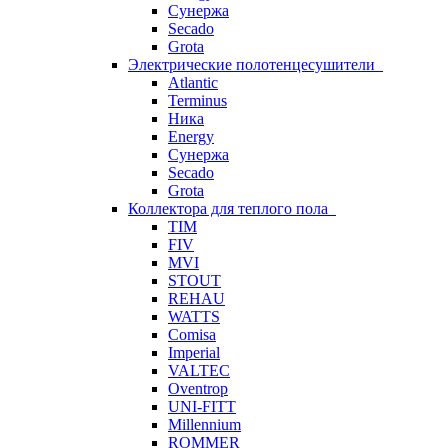
Сунержа
Secado
Grota
Электрические полотенцесушители
Atlantic
Terminus
Ника
Energy
Сунержа
Secado
Grota
Коллектора для теплого пола
TIM
FIV
MVI
STOUT
REHAU
WATTS
Comisa
Imperial
VALTEC
Oventrop
UNI-FITT
Millennium
ROMMER