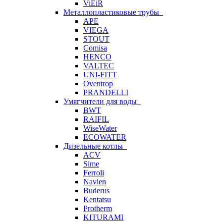
ViEiR
Металлопластиковые трубы
APE
VIEGA
STOUT
Comisa
HENCO
VALTEC
UNI-FITT
Oventrop
PRANDELLI
Умягчители для воды
BWT
RAIFIL
WiseWater
ECOWATER
Дизельные котлы
ACV
Sime
Ferroli
Navien
Buderus
Kentatsu
Protherm
KITURAMI