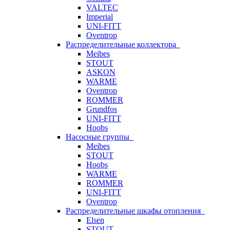
VALTEC
Imperial
UNI-FITT
Oventrop
Распределительные коллектора
Meibes
STOUT
ASKON
WARME
Oventrop
ROMMER
Grundfos
UNI-FITT
Hoobs
Насосные группы
Meibes
STOUT
Hoobs
WARME
ROMMER
UNI-FITT
Oventrop
Распределительные шкафы отопления
Elsen
STOUT