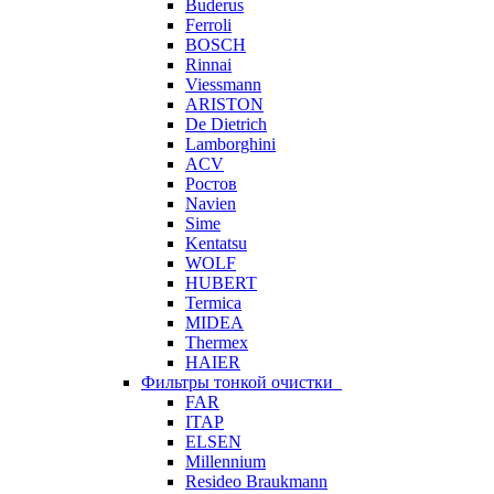
Buderus
Ferroli
BOSCH
Rinnai
Viessmann
ARISTON
De Dietrich
Lamborghini
ACV
Ростов
Navien
Sime
Kentatsu
WOLF
HUBERT
Termica
MIDEA
Thermex
HAIER
Фильтры тонкой очистки
FAR
ITAP
ELSEN
Millennium
Resideo Braukmann