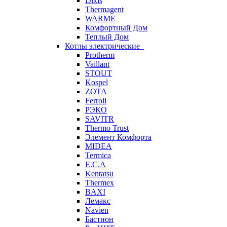
Dixis
Thermagent
WARME
Комфортный Дом
Теплый Дом
Котлы электрические
Protherm
Vaillant
STOUT
Kospel
ZOTA
Ferroli
РЭКО
SAVITR
Thermo Trust
Элемент Комфорта
MIDEA
Termica
E.C.A
Kentatsu
Thermex
BAXI
Лемакс
Navien
Бастион