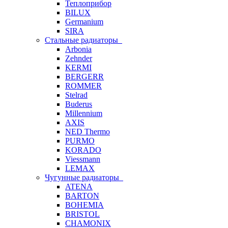
Теплоприбор
BILUX
Germanium
SIRA
Стальные радиаторы
Arbonia
Zehnder
KERMI
BERGERR
ROMMER
Stelrad
Buderus
Millennium
AXIS
NED Thermo
PURMO
KORADO
Viessmann
LEMAX
Чугунные радиаторы
ATENA
BARTON
BOHEMIA
BRISTOL
CHAMONIX