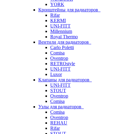
YORK
Кронштейны для радиаторов
Rifar
KERMI
UNI-FITT
Millennium
Royal Thermo
Вентили для радиаторов
Carlo Poletti
Comisa
Oventrop
RETROstyle
UNI-FITT
Luxor
Клапаны для радиаторов
UNI-FITT
STOUT
Oventrop
Comisa
Узлы для радиаторов
Comisa
Oventrop
REHAU
Rifar
STOUT