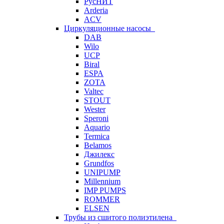
РусНИТ
Arderia
ACV
Циркуляционные насосы
DAB
Wilo
UCP
Biral
ESPA
ZOTA
Valtec
STOUT
Wester
Speroni
Aquario
Termica
Belamos
Джилекс
Grundfos
UNIPUMP
Millennium
IMP PUMPS
ROMMER
ELSEN
Трубы из сшитого полиэтилена