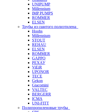
UNIPUMP
Millennium
IMP PUMPS
ROMMER
ELSEN
Трубы из сшитого полиэтилена
Hoobs
Millennium
STOUT
REHAU
ELSEN
ROMMER
GAPPO
РЕХАУ
ViEiR
UPONOR
TECE
Gekon
Giacomini
VALTEC
BERGERR
ICMA
UNI-FITT
Полипропиленовые трубы