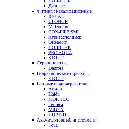
ПОЛИТЭК
Джилекс
Фитинги канализационные
REHAU
UPONOR
Millennium
CON-PIPE SML
Агригазполимер
Ostendorf
ПОЛИТЭК
PRO AQUA
STOUT
Сервоприводы
Danfoss
Гидравлические стрелки
STOUT
Газовые водонагреватели
Ariston
Hajdu
MOR-FLO
Termica
MIDEA
HUBERT
Аккумуляторный инструмент
Toua