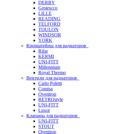
DERBY
Grotescco
LILLE
READING
TELFORD
TOULON
WINDSOR
YORK
Кронштейны для радиаторов
Rifar
KERMI
UNI-FITT
Millennium
Royal Thermo
Вентили для радиаторов
Carlo Poletti
Comisa
Oventrop
RETROstyle
UNI-FITT
Luxor
Клапаны для радиаторов
UNI-FITT
STOUT
Oventrop