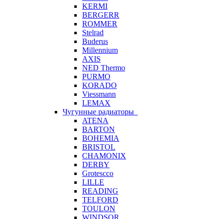
KERMI
BERGERR
ROMMER
Stelrad
Buderus
Millennium
AXIS
NED Thermo
PURMO
KORADO
Viessmann
LEMAX
Чугунные радиаторы
ATENA
BARTON
BOHEMIA
BRISTOL
CHAMONIX
DERBY
Grotescco
LILLE
READING
TELFORD
TOULON
WINDSOR