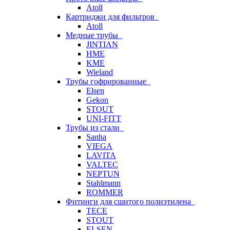
Atoll
Картриджи для фильтров
Atoll
Медные трубы
JINTIAN
HME
KME
Wieland
Трубы гофрированные
Elsen
Gekon
STOUT
UNI-FITT
Трубы из стали
Sanha
VIEGA
LAVITA
VALTEC
NEPTUN
Stahlmann
ROMMER
Фитинги для сшитого полиэтилена
TECE
STOUT
ELSEN