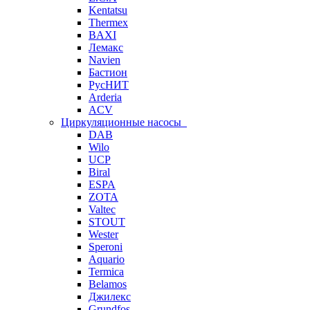
Kentatsu
Thermex
BAXI
Лемакс
Navien
Бастион
РусНИТ
Arderia
ACV
Циркуляционные насосы
DAB
Wilo
UCP
Biral
ESPA
ZOTA
Valtec
STOUT
Wester
Speroni
Aquario
Termica
Belamos
Джилекс
Grundfos