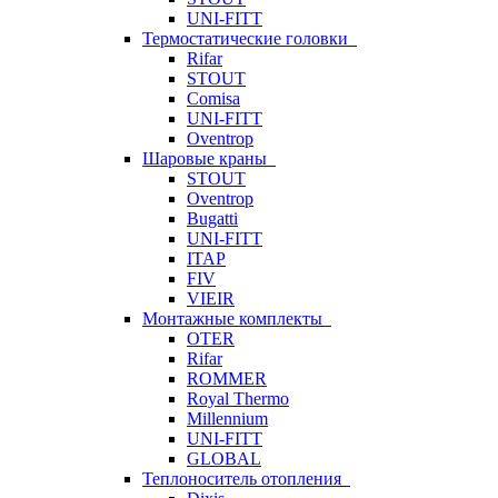
UNI-FITT
Термостатические головки
Rifar
STOUT
Comisa
UNI-FITT
Oventrop
Шаровые краны
STOUT
Oventrop
Bugatti
UNI-FITT
ITAP
FIV
VIEIR
Монтажные комплекты
OTER
Rifar
ROMMER
Royal Thermo
Millennium
UNI-FITT
GLOBAL
Теплоноситель отопления