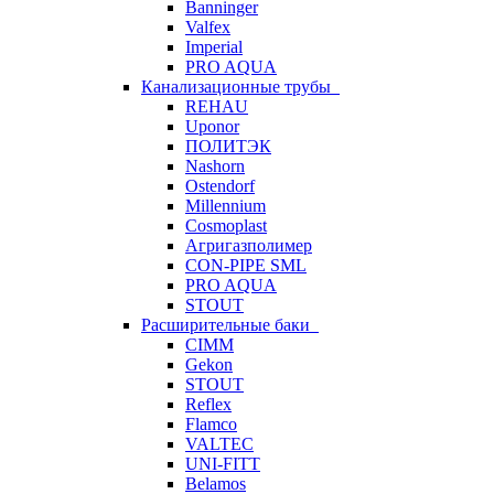
Banninger
Valfex
Imperial
PRO AQUA
Канализационные трубы
REHAU
Uponor
ПОЛИТЭК
Nashorn
Ostendorf
Millennium
Cosmoplast
Агригазполимер
CON-PIPE SML
PRO AQUA
STOUT
Расширительные баки
CIMM
Gekon
STOUT
Reflex
Flamco
VALTEC
UNI-FITT
Belamos