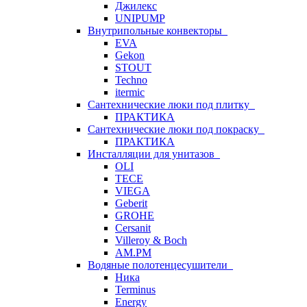
Джилекс
UNIPUMP
Внутрипольные конвекторы
EVA
Gekon
STOUT
Techno
itermic
Сантехнические люки под плитку
ПРАКТИКА
Сантехнические люки под покраску
ПРАКТИКА
Инсталляции для унитазов
OLI
TECE
VIEGA
Geberit
GROHE
Cersanit
Villeroy & Boch
AM.PM
Водяные полотенцесушители
Ника
Terminus
Energy