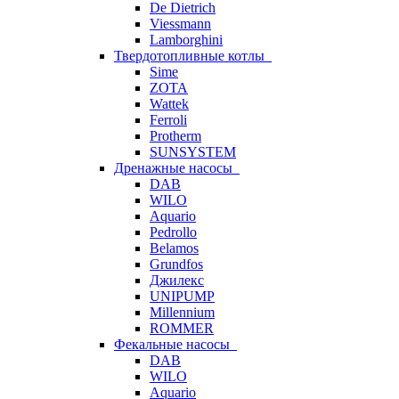
De Dietrich
Viessmann
Lamborghini
Твердотопливные котлы
Sime
ZOTA
Wattek
Ferroli
Protherm
SUNSYSTEM
Дренажные насосы
DAB
WILO
Aquario
Pedrollo
Belamos
Grundfos
Джилекс
UNIPUMP
Millennium
ROMMER
Фекальные насосы
DAB
WILO
Aquario