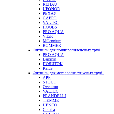
REHAU
UPONOR
РЕХАУ
GAPPO
VALTEC
HOOBS
PRO AQUA
ViEiR
Millennium
ROMMER
Фитинги для полипропиленовых труб
PRO AQUA
Lammin
ПОЛИТЭК
Kalde
Фитинги для металлопластиковых труб
APE
STOUT
Oventrop
VALTEC
PRANDELLI
TIEMME
HENCO
Comisa