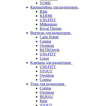
YORK
Кронштейны для радиаторов
Rifar
KERMI
UNI-FITT
Millennium
Royal Thermo
Вентили для радиаторов
Carlo Poletti
Comisa
Oventrop
RETROstyle
UNI-FITT
Luxor
Клапаны для радиаторов
UNI-FITT
STOUT
Oventrop
Comisa
Узлы для радиаторов
Comisa
Oventrop
REHAU
Rifar
STOUT