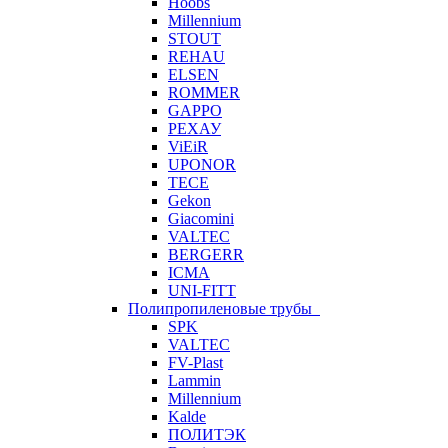
Hoobs
Millennium
STOUT
REHAU
ELSEN
ROMMER
GAPPO
РЕХАУ
ViEiR
UPONOR
TECE
Gekon
Giacomini
VALTEC
BERGERR
ICMA
UNI-FITT
Полипропиленовые трубы
SPK
VALTEC
FV-Plast
Lammin
Millennium
Kalde
ПОЛИТЭК