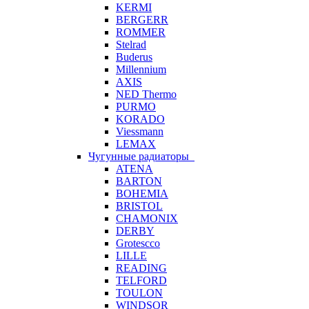
KERMI
BERGERR
ROMMER
Stelrad
Buderus
Millennium
AXIS
NED Thermo
PURMO
KORADO
Viessmann
LEMAX
Чугунные радиаторы
ATENA
BARTON
BOHEMIA
BRISTOL
CHAMONIX
DERBY
Grotescco
LILLE
READING
TELFORD
TOULON
WINDSOR