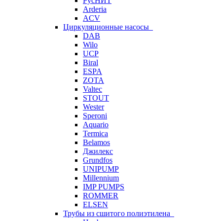
РусНИТ
Arderia
ACV
Циркуляционные насосы
DAB
Wilo
UCP
Biral
ESPA
ZOTA
Valtec
STOUT
Wester
Speroni
Aquario
Termica
Belamos
Джилекс
Grundfos
UNIPUMP
Millennium
IMP PUMPS
ROMMER
ELSEN
Трубы из сшитого полиэтилена