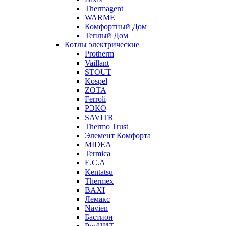
Thermagent
WARME
Комфортный Дом
Теплый Дом
Котлы электрические
Protherm
Vaillant
STOUT
Kospel
ZOTA
Ferroli
РЭКО
SAVITR
Thermo Trust
Элемент Комфорта
MIDEA
Termica
E.C.A
Kentatsu
Thermex
BAXI
Лемакс
Navien
Бастион