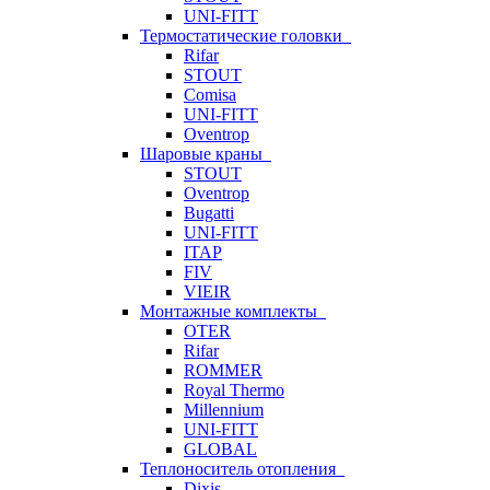
UNI-FITT
Термостатические головки
Rifar
STOUT
Comisa
UNI-FITT
Oventrop
Шаровые краны
STOUT
Oventrop
Bugatti
UNI-FITT
ITAP
FIV
VIEIR
Монтажные комплекты
OTER
Rifar
ROMMER
Royal Thermo
Millennium
UNI-FITT
GLOBAL
Теплоноситель отопления
Dixis