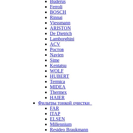
Buderus
Ferroli
BOSCH
Rinnai
Viessmann
ARISTON
De Dietrich
Lamborghini
ACV
Ростов
Navien
Sime
Kentatsu
WOLF
HUBERT
Termica
MIDEA
Thermex
HAIER
Фильтры тонкой очистки
FAR
ITAP
ELSEN
Millennium
Resideo Braukmann