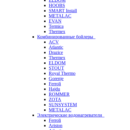
ELDOM
HOOBS
SMART Install
METALAC
EVAN
Termica
Thermex
Комбинированные бойлеры
ACV
Atlantic
Drazice
Thermex
ELDOM
STOUT
Royal Thermo
Gorenje
Ferroli
Hajdu
ROMMER
ZOTA
SUNSYSTEM
METALAC
Электрические водонагреватели
Ferroli
Ariston