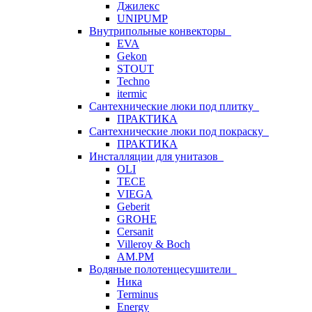
Джилекс
UNIPUMP
Внутрипольные конвекторы
EVA
Gekon
STOUT
Techno
itermic
Сантехнические люки под плитку
ПРАКТИКА
Сантехнические люки под покраску
ПРАКТИКА
Инсталляции для унитазов
OLI
TECE
VIEGA
Geberit
GROHE
Cersanit
Villeroy & Boch
AM.PM
Водяные полотенцесушители
Ника
Terminus
Energy