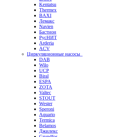
Kentatsu
Thermex
BAXI
Лемакс
Navien
Бастион
РусНИТ
Arderia
ACV
Циркуляционные насосы
DAB
Wilo
UCP
Biral
ESPA
ZOTA
Valtec
STOUT
Wester
Speroni
Aquario
Termica
Belamos
Джилекс
Grundfos