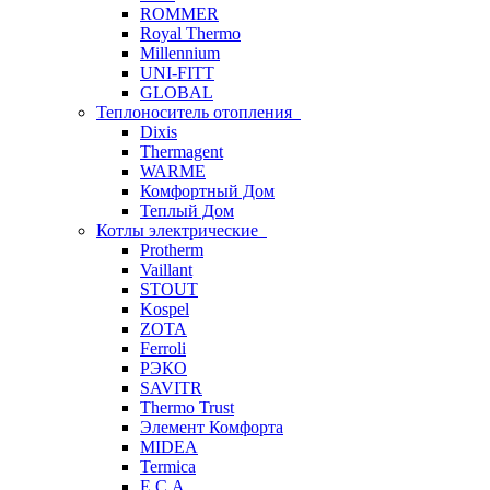
ROMMER
Royal Thermo
Millennium
UNI-FITT
GLOBAL
Теплоноситель отопления
Dixis
Thermagent
WARME
Комфортный Дом
Теплый Дом
Котлы электрические
Protherm
Vaillant
STOUT
Kospel
ZOTA
Ferroli
РЭКО
SAVITR
Thermo Trust
Элемент Комфорта
MIDEA
Termica
E.C.A