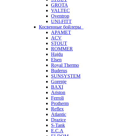
GROTA
VALTEC
Oventrop
UNI-FITT
Косвенные бойлеры
APAMET
ACV
STOUT
ROMMER
Hajdu
Elsen
Royal Thermo
Buderus
SUNSYSTEM
Gorenje
BAXI
Ariston
Ferroli
Protherm
Reflex
Atlantic
Drazice
S-Tank
E.C.A