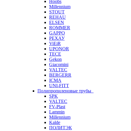
Hoobs
Millennium
STOUT
REHAU
ELSEN
ROMMER
GAPPO
РЕХАУ
ViEiR
UPONOR
TECE
Gekon
Giacomini
VALTEC
BERGERR
ICMA
UNI-FITT
Полипропиленовые трубы
SPK
VALTEC
FV-Plast
Lammin
Millennium
Kalde
ПОЛИТЭК