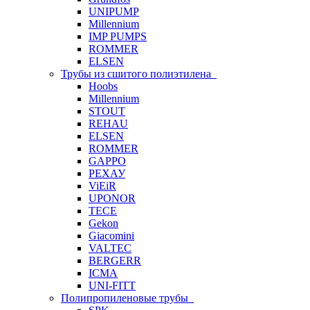
UNIPUMP
Millennium
IMP PUMPS
ROMMER
ELSEN
Трубы из сшитого полиэтилена
Hoobs
Millennium
STOUT
REHAU
ELSEN
ROMMER
GAPPO
РЕХАУ
ViEiR
UPONOR
TECE
Gekon
Giacomini
VALTEC
BERGERR
ICMA
UNI-FITT
Полипропиленовые трубы