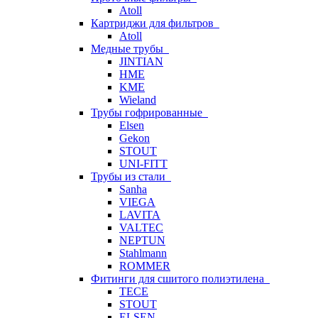
Atoll
Картриджи для фильтров
Atoll
Медные трубы
JINTIAN
HME
KME
Wieland
Трубы гофрированные
Elsen
Gekon
STOUT
UNI-FITT
Трубы из стали
Sanha
VIEGA
LAVITA
VALTEC
NEPTUN
Stahlmann
ROMMER
Фитинги для сшитого полиэтилена
TECE
STOUT
ELSEN