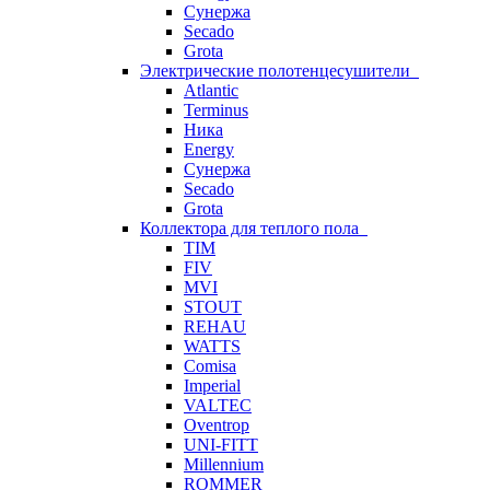
Сунержа
Secado
Grota
Электрические полотенцесушители
Atlantic
Terminus
Ника
Energy
Сунержа
Secado
Grota
Коллектора для теплого пола
TIM
FIV
MVI
STOUT
REHAU
WATTS
Comisa
Imperial
VALTEC
Oventrop
UNI-FITT
Millennium
ROMMER