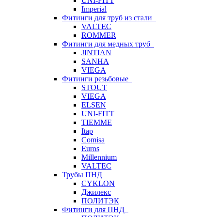
UNI-FITT
Imperial
Фитинги для труб из стали
VALTEC
ROMMER
Фитинги для медных труб
JINTIAN
SANHA
VIEGA
Фитинги резьбовые
STOUT
VIEGA
ELSEN
UNI-FITT
TIEMME
Itap
Comisa
Euros
Millennium
VALTEC
Трубы ПНД
CYKLON
Джилекс
ПОЛИТЭК
Фитинги для ПНД