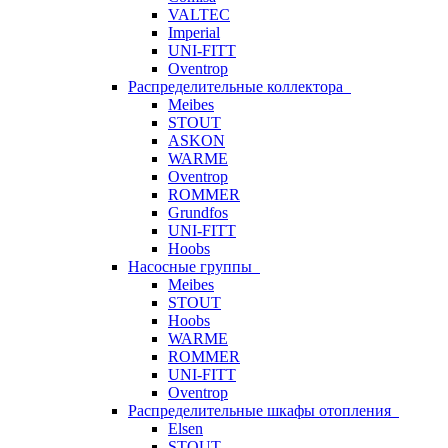
VALTEC
Imperial
UNI-FITT
Oventrop
Распределительные коллектора
Meibes
STOUT
ASKON
WARME
Oventrop
ROMMER
Grundfos
UNI-FITT
Hoobs
Насосные группы
Meibes
STOUT
Hoobs
WARME
ROMMER
UNI-FITT
Oventrop
Распределительные шкафы отопления
Elsen
STOUT