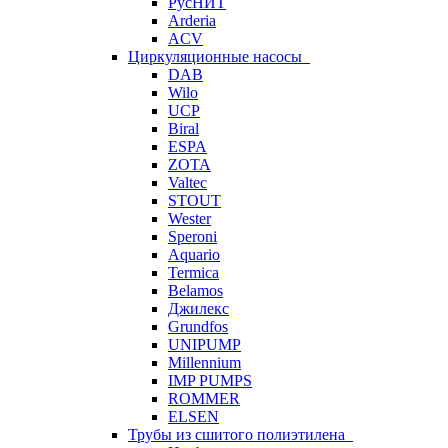
РусНИТ
Arderia
ACV
Циркуляционные насосы
DAB
Wilo
UCP
Biral
ESPA
ZOTA
Valtec
STOUT
Wester
Speroni
Aquario
Termica
Belamos
Джилекс
Grundfos
UNIPUMP
Millennium
IMP PUMPS
ROMMER
ELSEN
Трубы из сшитого полиэтилена