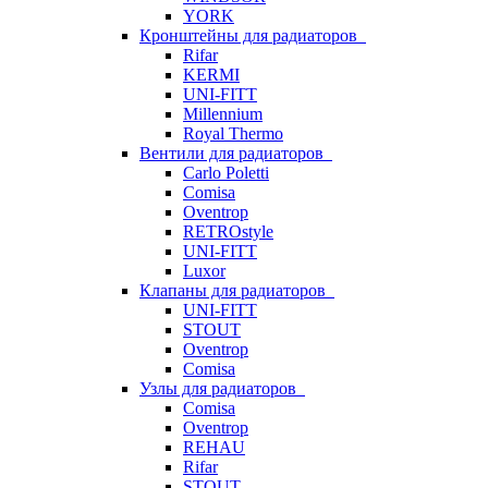
YORK
Кронштейны для радиаторов
Rifar
KERMI
UNI-FITT
Millennium
Royal Thermo
Вентили для радиаторов
Carlo Poletti
Comisa
Oventrop
RETROstyle
UNI-FITT
Luxor
Клапаны для радиаторов
UNI-FITT
STOUT
Oventrop
Comisa
Узлы для радиаторов
Comisa
Oventrop
REHAU
Rifar
STOUT