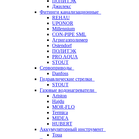
ПОЛИТЭК
Джилекс
Фитинги канализационные
REHAU
UPONOR
Millennium
CON-PIPE SML
Агригазполимер
Ostendorf
ПОЛИТЭК
PRO AQUA
STOUT
Сервоприводы
Danfoss
Гидравлические стрелки
STOUT
Газовые водонагреватели
Ariston
Hajdu
MOR-FLO
Termica
MIDEA
HUBERT
Аккумуляторный инструмент
Toua