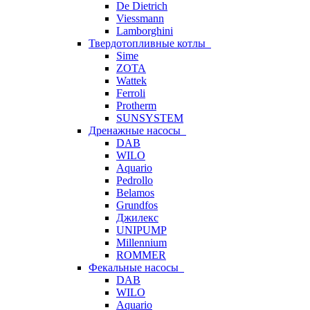
De Dietrich
Viessmann
Lamborghini
Твердотопливные котлы
Sime
ZOTA
Wattek
Ferroli
Protherm
SUNSYSTEM
Дренажные насосы
DAB
WILO
Aquario
Pedrollo
Belamos
Grundfos
Джилекс
UNIPUMP
Millennium
ROMMER
Фекальные насосы
DAB
WILO
Aquario