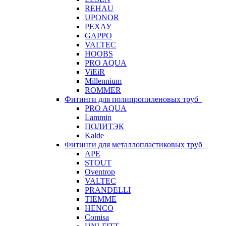
REHAU
UPONOR
РЕХАУ
GAPPO
VALTEC
HOOBS
PRO AQUA
ViEiR
Millennium
ROMMER
Фитинги для полипропиленовых труб
PRO AQUA
Lammin
ПОЛИТЭК
Kalde
Фитинги для металлопластиковых труб
APE
STOUT
Oventrop
VALTEC
PRANDELLI
TIEMME
HENCO
Comisa