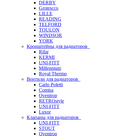
DERBY
Grotescco
LILLE
READING
TELFORD
TOULON
WINDSOR
YORK
Кронштейны для радиаторов
Rifar
KERMI
UNI-FITT
Millennium
Royal Thermo
Вентили для радиаторов
Carlo Poletti
Comisa
Oventrop
RETROstyle
UNI-FITT
Luxor
Клапаны для радиаторов
UNI-FITT
STOUT
Oventrop