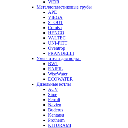
ViEiR
Металлопластиковые трубы
APE
VIEGA
STOUT
Comisa
HENCO
VALTEC
UNI-FITT
Oventrop
PRANDELLI
Умягчители для воды
BWT
RAIFIL
WiseWater
ECOWATER
Дизельные котлы
ACV
Sime
Ferroli
Navien
Buderus
Kentatsu
Protherm
KITURAMI