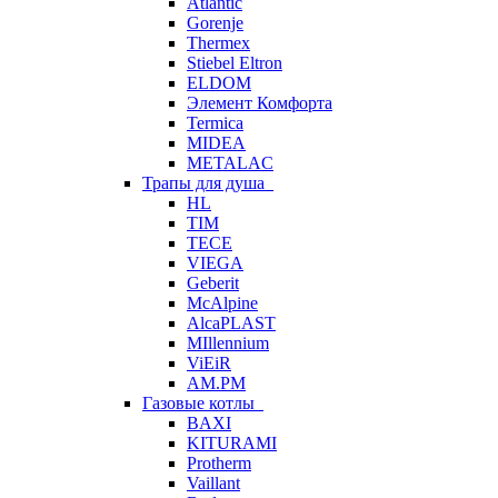
Atlantic
Gorenje
Thermex
Stiebel Eltron
ELDOM
Элемент Комфорта
Termica
MIDEA
METALAC
Трапы для душа
HL
TIM
TECE
VIEGA
Geberit
McAlpine
AlcaPLAST
MIllennium
ViEiR
AM.PM
Газовые котлы
BAXI
KITURAMI
Protherm
Vaillant