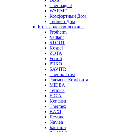
Dixis
Thermagent
WARME
Комфортный Дом
Теплый Дом
Котлы электрические
Protherm
Vaillant
STOUT
Kospel
ZOTA
Ferroli
РЭКО
SAVITR
Thermo Trust
Элемент Комфорта
MIDEA
Termica
E.C.A
Kentatsu
Thermex
BAXI
Лемакс
Navien
Бастион