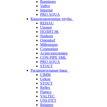
Banninger
Valfex
Imperial
PRO AQUA
Канализационные трубы
REHAU
Uponor
ПОЛИТЭК
Nashorn
Ostendorf
Millennium
Cosmoplast
Агригазполимер
CON-PIPE SML
PRO AQUA
STOUT
Расширительные баки
CIMM
Gekon
STOUT
Reflex
Flamco
VALTEC
UNI-FITT
Belamos