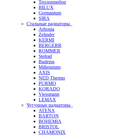
Теплоприбор
BILUX
Germanium
SIRA
Стальные радиаторы
Arbonia
Zehnder
KERMI
BERGERR
ROMMER
Stelrad
Buderus
Millennium
AXIS
NED Thermo
PURMO
KORADO
Viessmann
LEMAX
Чугунные радиаторы
ATENA
BARTON
BOHEMIA
BRISTOL
CHAMONIX