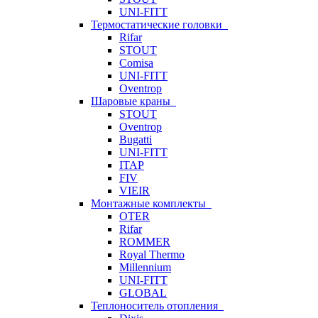
UNI-FITT
Термостатические головки
Rifar
STOUT
Comisa
UNI-FITT
Oventrop
Шаровые краны
STOUT
Oventrop
Bugatti
UNI-FITT
ITAP
FIV
VIEIR
Монтажные комплекты
OTER
Rifar
ROMMER
Royal Thermo
Millennium
UNI-FITT
GLOBAL
Теплоноситель отопления