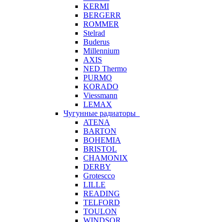
KERMI
BERGERR
ROMMER
Stelrad
Buderus
Millennium
AXIS
NED Thermo
PURMO
KORADO
Viessmann
LEMAX
Чугунные радиаторы
ATENA
BARTON
BOHEMIA
BRISTOL
CHAMONIX
DERBY
Grotescco
LILLE
READING
TELFORD
TOULON
WINDSOR