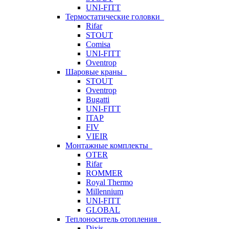
UNI-FITT
Термостатические головки
Rifar
STOUT
Comisa
UNI-FITT
Oventrop
Шаровые краны
STOUT
Oventrop
Bugatti
UNI-FITT
ITAP
FIV
VIEIR
Монтажные комплекты
OTER
Rifar
ROMMER
Royal Thermo
Millennium
UNI-FITT
GLOBAL
Теплоноситель отопления
Dixis