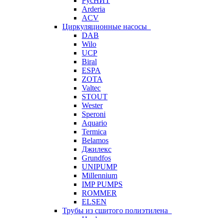
РусНИТ
Arderia
ACV
Циркуляционные насосы
DAB
Wilo
UCP
Biral
ESPA
ZOTA
Valtec
STOUT
Wester
Speroni
Aquario
Termica
Belamos
Джилекс
Grundfos
UNIPUMP
Millennium
IMP PUMPS
ROMMER
ELSEN
Трубы из сшитого полиэтилена