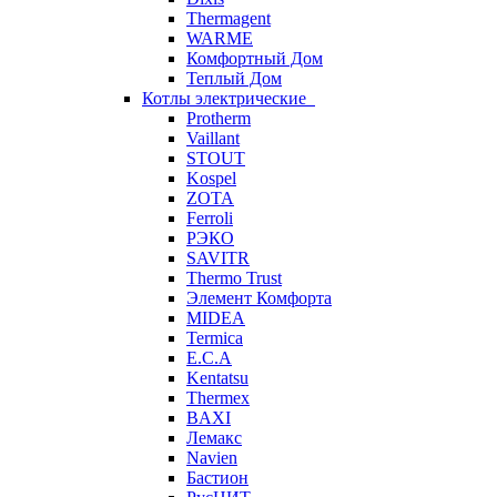
Thermagent
WARME
Комфортный Дом
Теплый Дом
Котлы электрические
Protherm
Vaillant
STOUT
Kospel
ZOTA
Ferroli
РЭКО
SAVITR
Thermo Trust
Элемент Комфорта
MIDEA
Termica
E.C.A
Kentatsu
Thermex
BAXI
Лемакс
Navien
Бастион