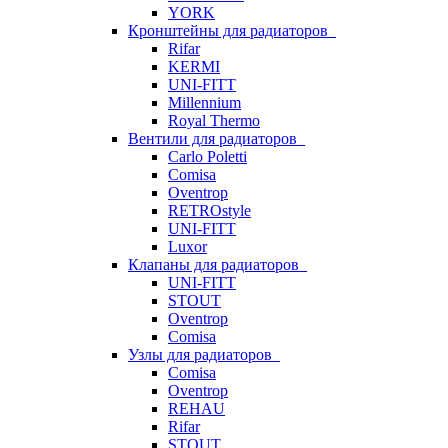
YORK
Кронштейны для радиаторов
Rifar
KERMI
UNI-FITT
Millennium
Royal Thermo
Вентили для радиаторов
Carlo Poletti
Comisa
Oventrop
RETROstyle
UNI-FITT
Luxor
Клапаны для радиаторов
UNI-FITT
STOUT
Oventrop
Comisa
Узлы для радиаторов
Comisa
Oventrop
REHAU
Rifar
STOUT