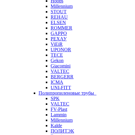
Hoobs
Millennium
STOUT
REHAU
ELSEN
ROMMER
GAPPO
РЕХАУ
ViEiR
UPONOR
TECE
Gekon
Giacomini
VALTEC
BERGERR
ICMA
UNI-FITT
Полипропиленовые трубы
SPK
VALTEC
FV-Plast
Lammin
Millennium
Kalde
ПОЛИТЭК