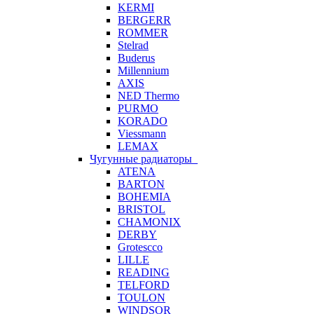
KERMI
BERGERR
ROMMER
Stelrad
Buderus
Millennium
AXIS
NED Thermo
PURMO
KORADO
Viessmann
LEMAX
Чугунные радиаторы
ATENA
BARTON
BOHEMIA
BRISTOL
CHAMONIX
DERBY
Grotescco
LILLE
READING
TELFORD
TOULON
WINDSOR