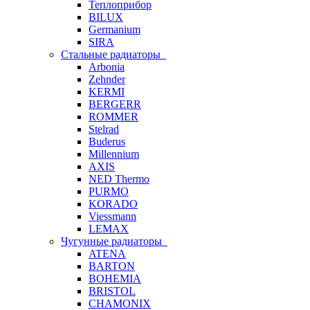
Теплоприбор
BILUX
Germanium
SIRA
Стальные радиаторы
Arbonia
Zehnder
KERMI
BERGERR
ROMMER
Stelrad
Buderus
Millennium
AXIS
NED Thermo
PURMO
KORADO
Viessmann
LEMAX
Чугунные радиаторы
ATENA
BARTON
BOHEMIA
BRISTOL
CHAMONIX