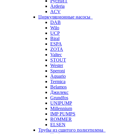
РусНИТ
Arderia
ACV
Циркуляционные насосы
DAB
Wilo
UCP
Biral
ESPA
ZOTA
Valtec
STOUT
Wester
Speroni
Aquario
Termica
Belamos
Джилекс
Grundfos
UNIPUMP
Millennium
IMP PUMPS
ROMMER
ELSEN
Трубы из сшитого полиэтилена