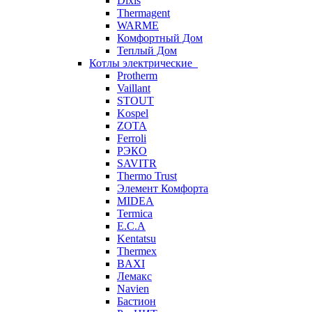
Dixis
Thermagent
WARME
Комфортный Дом
Теплый Дом
Котлы электрические
Protherm
Vaillant
STOUT
Kospel
ZOTA
Ferroli
РЭКО
SAVITR
Thermo Trust
Элемент Комфорта
MIDEA
Termica
E.C.A
Kentatsu
Thermex
BAXI
Лемакс
Navien
Бастион