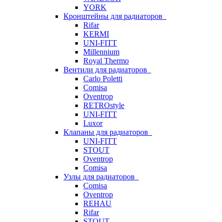
YORK
Кронштейны для радиаторов
Rifar
KERMI
UNI-FITT
Millennium
Royal Thermo
Вентили для радиаторов
Carlo Poletti
Comisa
Oventrop
RETROstyle
UNI-FITT
Luxor
Клапаны для радиаторов
UNI-FITT
STOUT
Oventrop
Comisa
Узлы для радиаторов
Comisa
Oventrop
REHAU
Rifar
STOUT