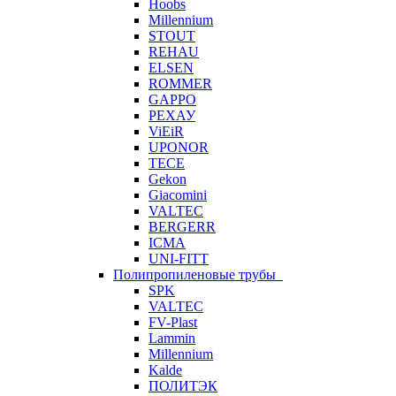
Hoobs
Millennium
STOUT
REHAU
ELSEN
ROMMER
GAPPO
РЕХАУ
ViEiR
UPONOR
TECE
Gekon
Giacomini
VALTEC
BERGERR
ICMA
UNI-FITT
Полипропиленовые трубы
SPK
VALTEC
FV-Plast
Lammin
Millennium
Kalde
ПОЛИТЭК