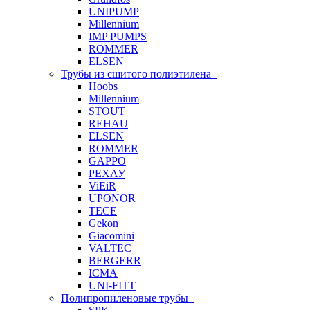
UNIPUMP
Millennium
IMP PUMPS
ROMMER
ELSEN
Трубы из сшитого полиэтилена
Hoobs
Millennium
STOUT
REHAU
ELSEN
ROMMER
GAPPO
РЕХАУ
ViEiR
UPONOR
TECE
Gekon
Giacomini
VALTEC
BERGERR
ICMA
UNI-FITT
Полипропиленовые трубы