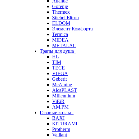
Atlantic
Gorenje
Thermex
Stiebel Eltron
ELDOM
Элемент Комфорта
Termica
MIDEA
METALAC
Трапы для душа
HL
TIM
TECE
VIEGA
Geberit
McAlpine
AlcaPLAST
MIllennium
ViEiR
AM.PM
Газовые котлы
BAXI
KITURAMI
Protherm
Vaillant