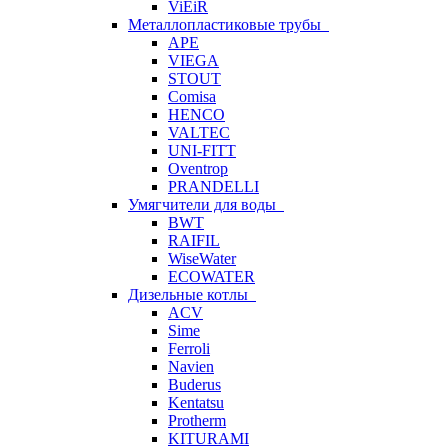
ViEiR
Металлопластиковые трубы
APE
VIEGA
STOUT
Comisa
HENCO
VALTEC
UNI-FITT
Oventrop
PRANDELLI
Умягчители для воды
BWT
RAIFIL
WiseWater
ECOWATER
Дизельные котлы
ACV
Sime
Ferroli
Navien
Buderus
Kentatsu
Protherm
KITURAMI