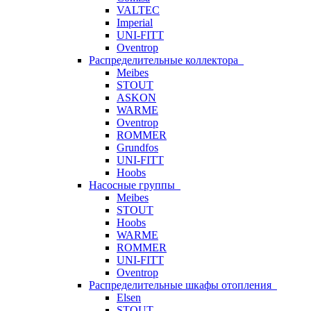
VALTEC
Imperial
UNI-FITT
Oventrop
Распределительные коллектора
Meibes
STOUT
ASKON
WARME
Oventrop
ROMMER
Grundfos
UNI-FITT
Hoobs
Насосные группы
Meibes
STOUT
Hoobs
WARME
ROMMER
UNI-FITT
Oventrop
Распределительные шкафы отопления
Elsen
STOUT