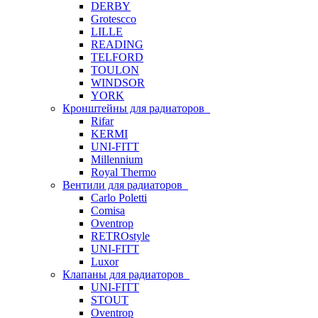
DERBY
Grotescco
LILLE
READING
TELFORD
TOULON
WINDSOR
YORK
Кронштейны для радиаторов
Rifar
KERMI
UNI-FITT
Millennium
Royal Thermo
Вентили для радиаторов
Carlo Poletti
Comisa
Oventrop
RETROstyle
UNI-FITT
Luxor
Клапаны для радиаторов
UNI-FITT
STOUT
Oventrop