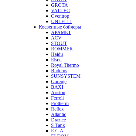
GROTA
VALTEC
Oventrop
UNI-FITT
Косвенные бойлеры
APAMET
ACV
STOUT
ROMMER
Hajdu
Elsen
Royal Thermo
Buderus
SUNSYSTEM
Gorenje
BAXI
Ariston
Ferroli
Protherm
Reflex
Atlantic
Drazice
S-Tank
E.C.A