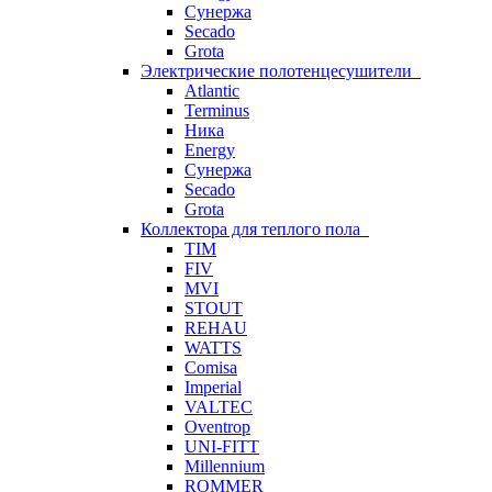
Сунержа
Secado
Grota
Электрические полотенцесушители
Atlantic
Terminus
Ника
Energy
Сунержа
Secado
Grota
Коллектора для теплого пола
TIM
FIV
MVI
STOUT
REHAU
WATTS
Comisa
Imperial
VALTEC
Oventrop
UNI-FITT
Millennium
ROMMER