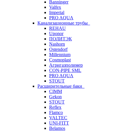
Banninger
Valfex
Imperial
PRO AQUA
Канализационные трубы
REHAU
Uponor
ПОЛИТЭК
Nashorn
Ostendorf
Millennium
Cosmoplast
Агригазполимер
CON-PIPE SML
PRO AQUA
STOUT
Расширительные баки
CIMM
Gekon
STOUT
Reflex
Flamco
VALTEC
UNI-FITT
Belamos