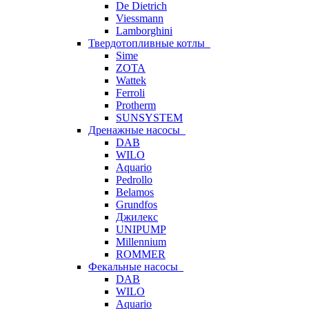
De Dietrich
Viessmann
Lamborghini
Твердотопливные котлы
Sime
ZOTA
Wattek
Ferroli
Protherm
SUNSYSTEM
Дренажные насосы
DAB
WILO
Aquario
Pedrollo
Belamos
Grundfos
Джилекс
UNIPUMP
Millennium
ROMMER
Фекальные насосы
DAB
WILO
Aquario