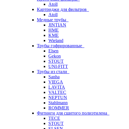
Atoll
Картриджи для фильтров
Atoll
Медные трубы
JINTIAN
HME
KME
Wieland
Трубы гофрированные
Elsen
Gekon
STOUT
UNI-FITT
Трубы из стали
Sanha
VIEGA
LAVITA
VALTEC
NEPTUN
Stahlmann
ROMMER
Фитинги для сшитого полиэтилена
TECE
STOUT
ELSEN