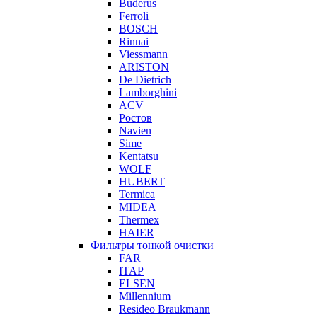
Buderus
Ferroli
BOSCH
Rinnai
Viessmann
ARISTON
De Dietrich
Lamborghini
ACV
Ростов
Navien
Sime
Kentatsu
WOLF
HUBERT
Termica
MIDEA
Thermex
HAIER
Фильтры тонкой очистки
FAR
ITAP
ELSEN
Millennium
Resideo Braukmann