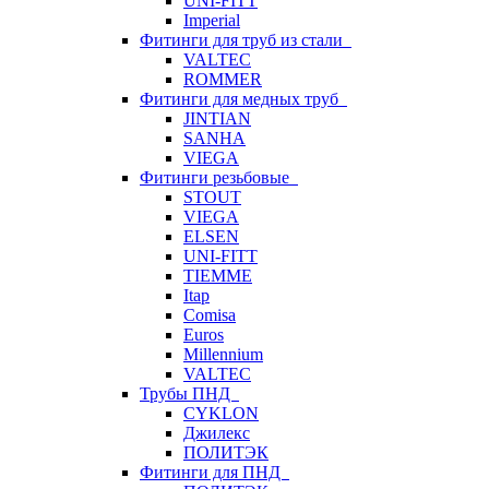
UNI-FITT
Imperial
Фитинги для труб из стали
VALTEC
ROMMER
Фитинги для медных труб
JINTIAN
SANHA
VIEGA
Фитинги резьбовые
STOUT
VIEGA
ELSEN
UNI-FITT
TIEMME
Itap
Comisa
Euros
Millennium
VALTEC
Трубы ПНД
CYKLON
Джилекс
ПОЛИТЭК
Фитинги для ПНД