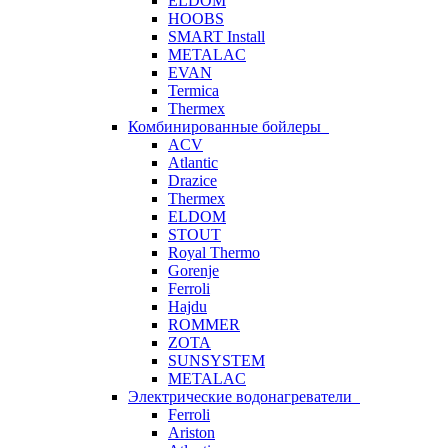
ELDOM
HOOBS
SMART Install
METALAC
EVAN
Termica
Thermex
Комбинированные бойлеры
ACV
Atlantic
Drazice
Thermex
ELDOM
STOUT
Royal Thermo
Gorenje
Ferroli
Hajdu
ROMMER
ZOTA
SUNSYSTEM
METALAC
Электрические водонагреватели
Ferroli
Ariston