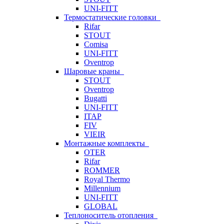
UNI-FITT
Термостатические головки
Rifar
STOUT
Comisa
UNI-FITT
Oventrop
Шаровые краны
STOUT
Oventrop
Bugatti
UNI-FITT
ITAP
FIV
VIEIR
Монтажные комплекты
OTER
Rifar
ROMMER
Royal Thermo
Millennium
UNI-FITT
GLOBAL
Теплоноситель отопления