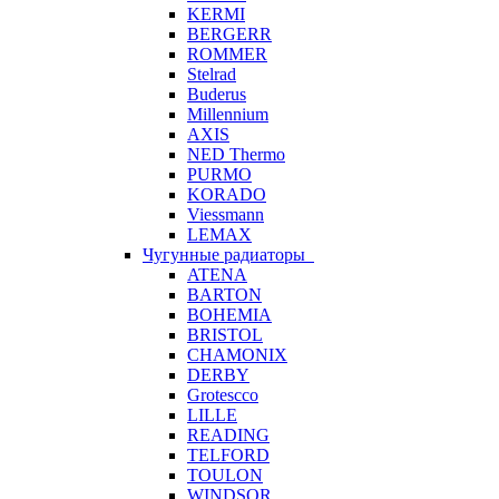
KERMI
BERGERR
ROMMER
Stelrad
Buderus
Millennium
AXIS
NED Thermo
PURMO
KORADO
Viessmann
LEMAX
Чугунные радиаторы
ATENA
BARTON
BOHEMIA
BRISTOL
CHAMONIX
DERBY
Grotescco
LILLE
READING
TELFORD
TOULON
WINDSOR