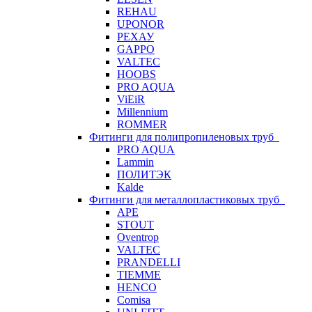
REHAU
UPONOR
РЕХАУ
GAPPO
VALTEC
HOOBS
PRO AQUA
ViEiR
Millennium
ROMMER
Фитинги для полипропиленовых труб
PRO AQUA
Lammin
ПОЛИТЭК
Kalde
Фитинги для металлопластиковых труб
APE
STOUT
Oventrop
VALTEC
PRANDELLI
TIEMME
HENCO
Comisa