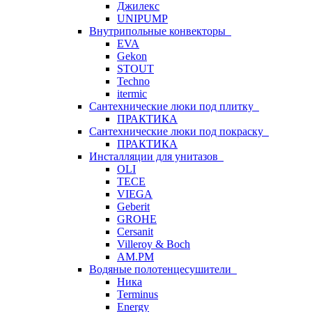
Джилекс
UNIPUMP
Внутрипольные конвекторы
EVA
Gekon
STOUT
Techno
itermic
Сантехнические люки под плитку
ПРАКТИКА
Сантехнические люки под покраску
ПРАКТИКА
Инсталляции для унитазов
OLI
TECE
VIEGA
Geberit
GROHE
Cersanit
Villeroy & Boch
AM.PM
Водяные полотенцесушители
Ника
Terminus
Energy