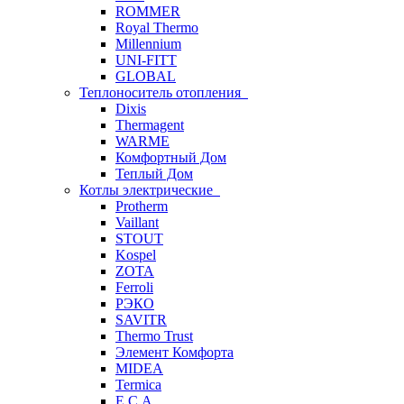
ROMMER
Royal Thermo
Millennium
UNI-FITT
GLOBAL
Теплоноситель отопления
Dixis
Thermagent
WARME
Комфортный Дом
Теплый Дом
Котлы электрические
Protherm
Vaillant
STOUT
Kospel
ZOTA
Ferroli
РЭКО
SAVITR
Thermo Trust
Элемент Комфорта
MIDEA
Termica
E.C.A