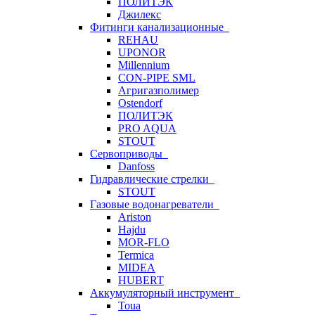
ПОЛИТЭК
Джилекс
Фитинги канализационные
REHAU
UPONOR
Millennium
CON-PIPE SML
Агригазполимер
Ostendorf
ПОЛИТЭК
PRO AQUA
STOUT
Сервоприводы
Danfoss
Гидравлические стрелки
STOUT
Газовые водонагреватели
Ariston
Hajdu
MOR-FLO
Termica
MIDEA
HUBERT
Аккумуляторный инструмент
Toua