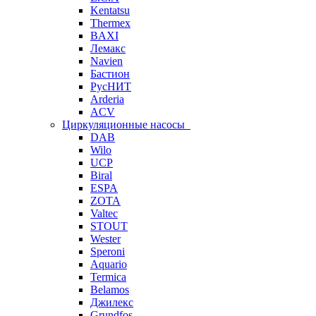
Kentatsu
Thermex
BAXI
Лемакс
Navien
Бастион
РусНИТ
Arderia
ACV
Циркуляционные насосы
DAB
Wilo
UCP
Biral
ESPA
ZOTA
Valtec
STOUT
Wester
Speroni
Aquario
Termica
Belamos
Джилекс
Grundfos