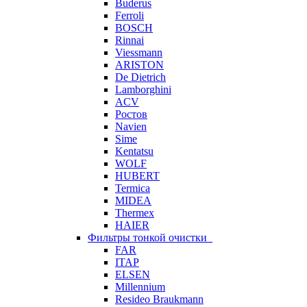
Buderus
Ferroli
BOSCH
Rinnai
Viessmann
ARISTON
De Dietrich
Lamborghini
ACV
Ростов
Navien
Sime
Kentatsu
WOLF
HUBERT
Termica
MIDEA
Thermex
HAIER
Фильтры тонкой очистки
FAR
ITAP
ELSEN
Millennium
Resideo Braukmann