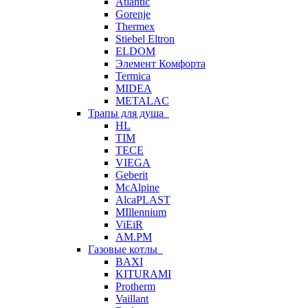
Atlantic
Gorenje
Thermex
Stiebel Eltron
ELDOM
Элемент Комфорта
Termica
MIDEA
METALAC
Трапы для душа
HL
TIM
TECE
VIEGA
Geberit
McAlpine
AlcaPLAST
MIllennium
ViEiR
AM.PM
Газовые котлы
BAXI
KITURAMI
Protherm
Vaillant