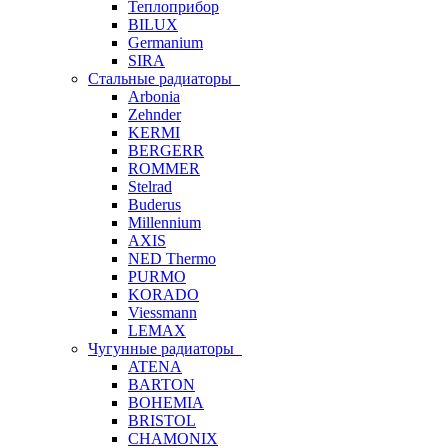
Теплоприбор
BILUX
Germanium
SIRA
Стальные радиаторы
Arbonia
Zehnder
KERMI
BERGERR
ROMMER
Stelrad
Buderus
Millennium
AXIS
NED Thermo
PURMO
KORADO
Viessmann
LEMAX
Чугунные радиаторы
ATENA
BARTON
BOHEMIA
BRISTOL
CHAMONIX