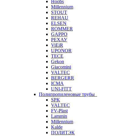
Hoobs
Millennium
STOUT
REHAU
ELSEN
ROMMER
GAPPO
РЕХАУ
ViEiR
UPONOR
TECE
Gekon
Giacomini
VALTEC
BERGERR
ICMA
UNI-FITT
Полипропиленовые трубы
SPK
VALTEC
FV-Plast
Lammin
Millennium
Kalde
ПОЛИТЭК