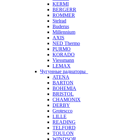
KERMI
BERGERR
ROMMER
Stelrad
Buderus
Millennium
AXIS
NED Thermo
PURMO
KORADO
Viessmann
LEMAX
Чугунные радиаторы
ATENA
BARTON
BOHEMIA
BRISTOL
CHAMONIX
DERBY
Grotescco
LILLE
READING
TELFORD
TOULON
WINDSOR