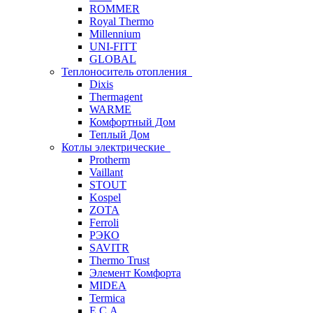
ROMMER
Royal Thermo
Millennium
UNI-FITT
GLOBAL
Теплоноситель отопления
Dixis
Thermagent
WARME
Комфортный Дом
Теплый Дом
Котлы электрические
Protherm
Vaillant
STOUT
Kospel
ZOTA
Ferroli
РЭКО
SAVITR
Thermo Trust
Элемент Комфорта
MIDEA
Termica
E.C.A