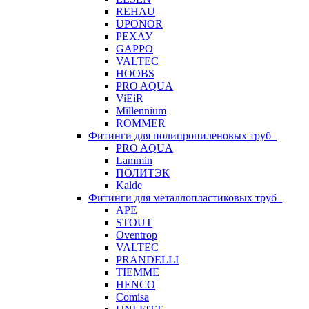
REHAU
UPONOR
РЕХАУ
GAPPO
VALTEC
HOOBS
PRO AQUA
ViEiR
Millennium
ROMMER
Фитинги для полипропиленовых труб
PRO AQUA
Lammin
ПОЛИТЭК
Kalde
Фитинги для металлопластиковых труб
APE
STOUT
Oventrop
VALTEC
PRANDELLI
TIEMME
HENCO
Comisa