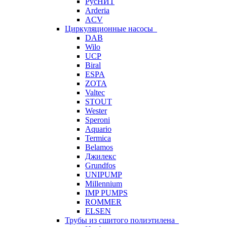
РусНИТ
Arderia
ACV
Циркуляционные насосы
DAB
Wilo
UCP
Biral
ESPA
ZOTA
Valtec
STOUT
Wester
Speroni
Aquario
Termica
Belamos
Джилекс
Grundfos
UNIPUMP
Millennium
IMP PUMPS
ROMMER
ELSEN
Трубы из сшитого полиэтилена