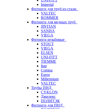
UNI-FITT
Imperial
Фитинги для труб из стали
VALTEC
ROMMER
Фитинги для медных труб
JINTIAN
SANHA
VIEGA
Фитинги резьбовые
STOUT
VIEGA
ELSEN
UNI-FITT
TIEMME
Itap
Comisa
Euros
Millennium
VALTEC
Трубы ПНД
CYKLON
Джилекс
ПОЛИТЭК
Фитинги для ПНД