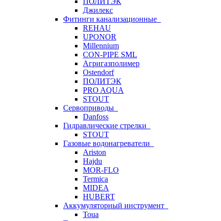
ПОЛИТЭК
Джилекс
Фитинги канализационные
REHAU
UPONOR
Millennium
CON-PIPE SML
Агригазполимер
Ostendorf
ПОЛИТЭК
PRO AQUA
STOUT
Сервоприводы
Danfoss
Гидравлические стрелки
STOUT
Газовые водонагреватели
Ariston
Hajdu
MOR-FLO
Termica
MIDEA
HUBERT
Аккумуляторный инструмент
Toua