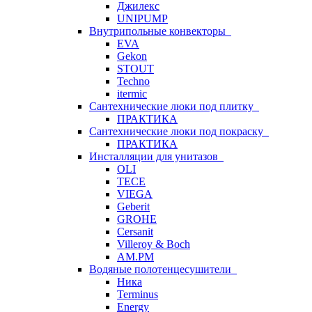
Джилекс
UNIPUMP
Внутрипольные конвекторы
EVA
Gekon
STOUT
Techno
itermic
Сантехнические люки под плитку
ПРАКТИКА
Сантехнические люки под покраску
ПРАКТИКА
Инсталляции для унитазов
OLI
TECE
VIEGA
Geberit
GROHE
Cersanit
Villeroy & Boch
AM.PM
Водяные полотенцесушители
Ника
Terminus
Energy