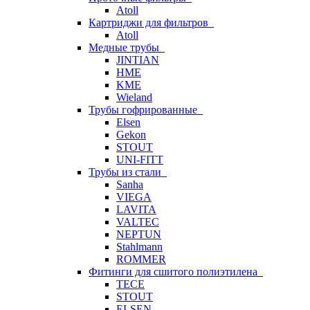
Atoll
Картриджи для фильтров
Atoll
Медные трубы
JINTIAN
HME
KME
Wieland
Трубы гофрированные
Elsen
Gekon
STOUT
UNI-FITT
Трубы из стали
Sanha
VIEGA
LAVITA
VALTEC
NEPTUN
Stahlmann
ROMMER
Фитинги для сшитого полиэтилена
TECE
STOUT
ELSEN