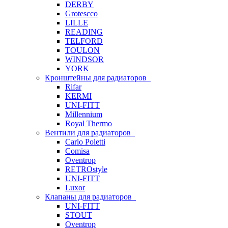
DERBY
Grotescco
LILLE
READING
TELFORD
TOULON
WINDSOR
YORK
Кронштейны для радиаторов
Rifar
KERMI
UNI-FITT
Millennium
Royal Thermo
Вентили для радиаторов
Carlo Poletti
Comisa
Oventrop
RETROstyle
UNI-FITT
Luxor
Клапаны для радиаторов
UNI-FITT
STOUT
Oventrop