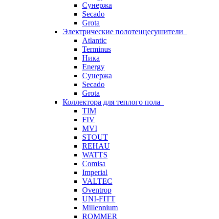
Сунержа
Secado
Grota
Электрические полотенцесушители
Atlantic
Terminus
Ника
Energy
Сунержа
Secado
Grota
Коллектора для теплого пола
TIM
FIV
MVI
STOUT
REHAU
WATTS
Comisa
Imperial
VALTEC
Oventrop
UNI-FITT
Millennium
ROMMER