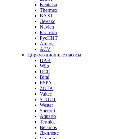
Kentatsu
Thermex
BAXI
Лемакс
Navien
Бастион
РусНИТ
Arderia
ACV
Циркуляционные насосы
DAB
Wilo
UCP
Biral
ESPA
ZOTA
Valtec
STOUT
Wester
Speroni
Aquario
Termica
Belamos
Джилекс
Grundfos