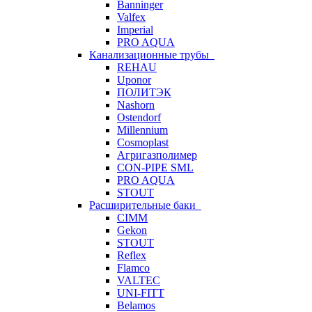
Banninger
Valfex
Imperial
PRO AQUA
Канализационные трубы
REHAU
Uponor
ПОЛИТЭК
Nashorn
Ostendorf
Millennium
Cosmoplast
Агригазполимер
CON-PIPE SML
PRO AQUA
STOUT
Расширительные баки
CIMM
Gekon
STOUT
Reflex
Flamco
VALTEC
UNI-FITT
Belamos