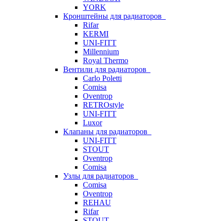
YORK
Кронштейны для радиаторов
Rifar
KERMI
UNI-FITT
Millennium
Royal Thermo
Вентили для радиаторов
Carlo Poletti
Comisa
Oventrop
RETROstyle
UNI-FITT
Luxor
Клапаны для радиаторов
UNI-FITT
STOUT
Oventrop
Comisa
Узлы для радиаторов
Comisa
Oventrop
REHAU
Rifar
STOUT