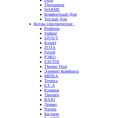
Dixis
Thermagent
WARME
Комфортный Дом
Теплый Дом
Котлы электрические
Protherm
Vaillant
STOUT
Kospel
ZOTA
Ferroli
РЭКО
SAVITR
Thermo Trust
Элемент Комфорта
MIDEA
Termica
E.C.A
Kentatsu
Thermex
BAXI
Лемакс
Navien
Бастион