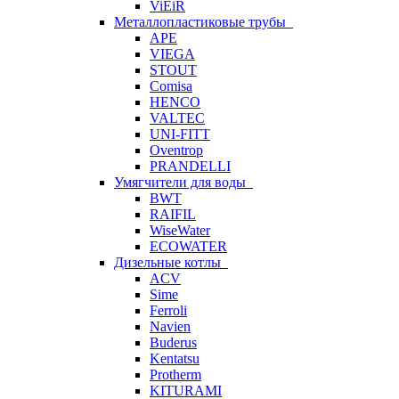
ViEiR
Металлопластиковые трубы
APE
VIEGA
STOUT
Comisa
HENCO
VALTEC
UNI-FITT
Oventrop
PRANDELLI
Умягчители для воды
BWT
RAIFIL
WiseWater
ECOWATER
Дизельные котлы
ACV
Sime
Ferroli
Navien
Buderus
Kentatsu
Protherm
KITURAMI