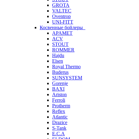
GROTA
VALTEC
Oventrop
UNI-FITT
Косвенные бойлеры
APAMET
ACV
STOUT
ROMMER
Hajdu
Elsen
Royal Thermo
Buderus
SUNSYSTEM
Gorenje
BAXI
Ariston
Ferroli
Protherm
Reflex
Atlantic
Drazice
S-Tank
E.C.A