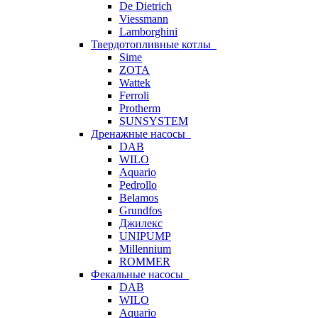
De Dietrich
Viessmann
Lamborghini
Твердотопливные котлы
Sime
ZOTA
Wattek
Ferroli
Protherm
SUNSYSTEM
Дренажные насосы
DAB
WILO
Aquario
Pedrollo
Belamos
Grundfos
Джилекс
UNIPUMP
Millennium
ROMMER
Фекальные насосы
DAB
WILO
Aquario