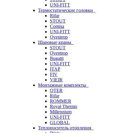
UNI-FITT
Термостатические головки
Rifar
STOUT
Comisa
UNI-FITT
Oventrop
Шаровые краны
STOUT
Oventrop
Bugatti
UNI-FITT
ITAP
FIV
VIEIR
Монтажные комплекты
OTER
Rifar
ROMMER
Royal Thermo
Millennium
UNI-FITT
GLOBAL
Теплоноситель отопления