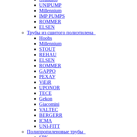
UNIPUMP
Millennium
IMP PUMPS
ROMMER
ELSEN
Трубы из сшитого полиэтилена
Hoobs
Millennium
STOUT
REHAU
ELSEN
ROMMER
GAPPO
РЕХАУ
ViEiR
UPONOR
TECE
Gekon
Giacomini
VALTEC
BERGERR
ICMA
UNI-FITT
Полипропиленовые трубы