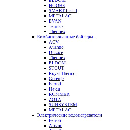
ELDOM
HOOBS
SMART Install
METALAC
EVAN
Termica
Thermex
Комбинированные бойлеры
ACV
Atlantic
Drazice
Thermex
ELDOM
STOUT
Royal Thermo
Gorenje
Ferroli
Hajdu
ROMMER
ZOTA
SUNSYSTEM
METALAC
Электрические водонагреватели
Ferroli
Ariston