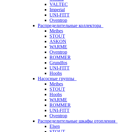
VALTEC
Imperial
UNI-FITT
Oventrop
Распределительные коллектора
Meibes
STOUT
ASKON
WARME
Oventrop
ROMMER
Grundfos
UNI-FITT
Hoobs
Насосные группы
Meibes
STOUT
Hoobs
WARME
ROMMER
UNI-FITT
Oventrop
Распределительные шкафы отопления
Elsen
STOUT