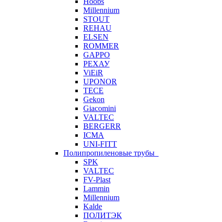
Hoobs
Millennium
STOUT
REHAU
ELSEN
ROMMER
GAPPO
РЕХАУ
ViEiR
UPONOR
TECE
Gekon
Giacomini
VALTEC
BERGERR
ICMA
UNI-FITT
Полипропиленовые трубы
SPK
VALTEC
FV-Plast
Lammin
Millennium
Kalde
ПОЛИТЭК