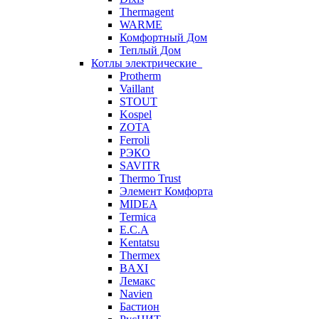
Thermagent
WARME
Комфортный Дом
Теплый Дом
Котлы электрические
Protherm
Vaillant
STOUT
Kospel
ZOTA
Ferroli
РЭКО
SAVITR
Thermo Trust
Элемент Комфорта
MIDEA
Termica
E.C.A
Kentatsu
Thermex
BAXI
Лемакс
Navien
Бастион