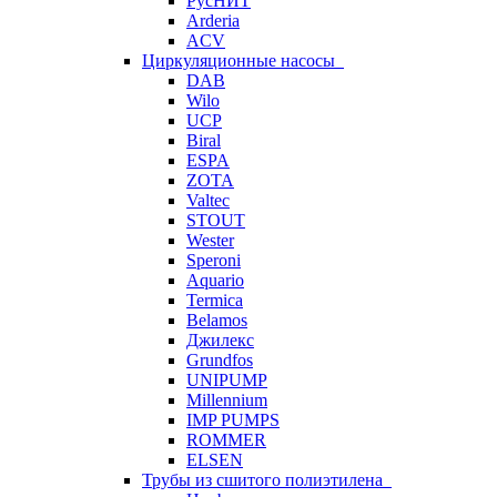
РусНИТ
Arderia
ACV
Циркуляционные насосы
DAB
Wilo
UCP
Biral
ESPA
ZOTA
Valtec
STOUT
Wester
Speroni
Aquario
Termica
Belamos
Джилекс
Grundfos
UNIPUMP
Millennium
IMP PUMPS
ROMMER
ELSEN
Трубы из сшитого полиэтилена