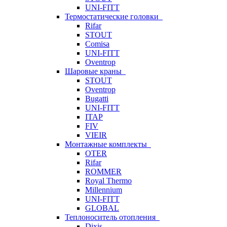
UNI-FITT
Термостатические головки
Rifar
STOUT
Comisa
UNI-FITT
Oventrop
Шаровые краны
STOUT
Oventrop
Bugatti
UNI-FITT
ITAP
FIV
VIEIR
Монтажные комплекты
OTER
Rifar
ROMMER
Royal Thermo
Millennium
UNI-FITT
GLOBAL
Теплоноситель отопления
Dixis