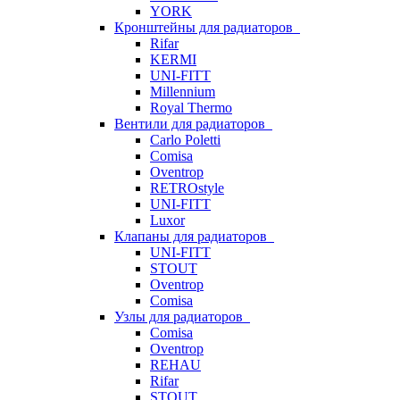
YORK
Кронштейны для радиаторов
Rifar
KERMI
UNI-FITT
Millennium
Royal Thermo
Вентили для радиаторов
Carlo Poletti
Comisa
Oventrop
RETROstyle
UNI-FITT
Luxor
Клапаны для радиаторов
UNI-FITT
STOUT
Oventrop
Comisa
Узлы для радиаторов
Comisa
Oventrop
REHAU
Rifar
STOUT