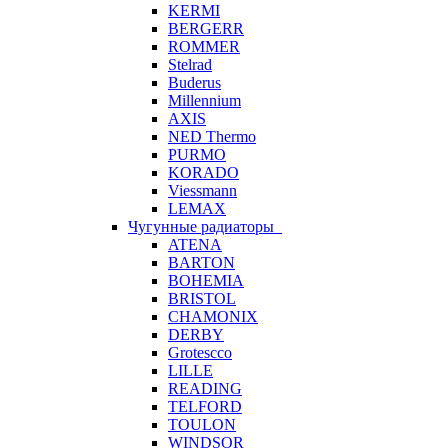
KERMI
BERGERR
ROMMER
Stelrad
Buderus
Millennium
AXIS
NED Thermo
PURMO
KORADO
Viessmann
LEMAX
Чугунные радиаторы
ATENA
BARTON
BOHEMIA
BRISTOL
CHAMONIX
DERBY
Grotescco
LILLE
READING
TELFORD
TOULON
WINDSOR