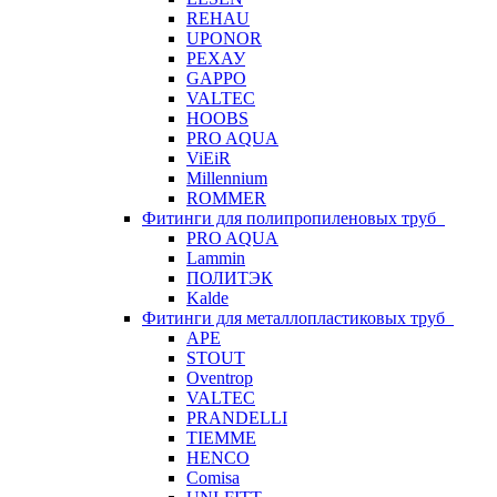
REHAU
UPONOR
РЕХАУ
GAPPO
VALTEC
HOOBS
PRO AQUA
ViEiR
Millennium
ROMMER
Фитинги для полипропиленовых труб
PRO AQUA
Lammin
ПОЛИТЭК
Kalde
Фитинги для металлопластиковых труб
APE
STOUT
Oventrop
VALTEC
PRANDELLI
TIEMME
HENCO
Comisa