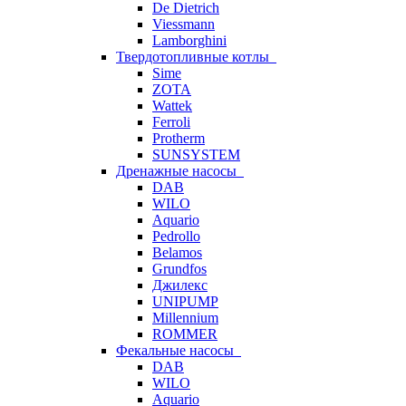
De Dietrich
Viessmann
Lamborghini
Твердотопливные котлы
Sime
ZOTA
Wattek
Ferroli
Protherm
SUNSYSTEM
Дренажные насосы
DAB
WILO
Aquario
Pedrollo
Belamos
Grundfos
Джилекс
UNIPUMP
Millennium
ROMMER
Фекальные насосы
DAB
WILO
Aquario