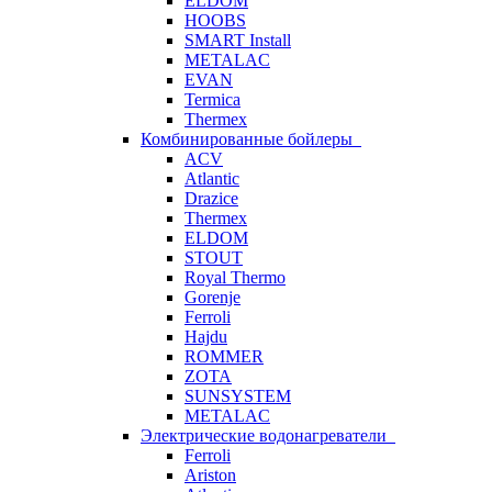
ELDOM
HOOBS
SMART Install
METALAC
EVAN
Termica
Thermex
Комбинированные бойлеры
ACV
Atlantic
Drazice
Thermex
ELDOM
STOUT
Royal Thermo
Gorenje
Ferroli
Hajdu
ROMMER
ZOTA
SUNSYSTEM
METALAC
Электрические водонагреватели
Ferroli
Ariston