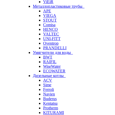
ViEiR
Металлопластиковые трубы
APE
VIEGA
STOUT
Comisa
HENCO
VALTEC
UNI-FITT
Oventrop
PRANDELLI
Умягчители для воды
BWT
RAIFIL
WiseWater
ECOWATER
Дизельные котлы
ACV
Sime
Ferroli
Navien
Buderus
Kentatsu
Protherm
KITURAMI