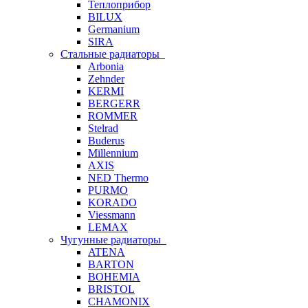
Теплоприбор
BILUX
Germanium
SIRA
Стальные радиаторы
Arbonia
Zehnder
KERMI
BERGERR
ROMMER
Stelrad
Buderus
Millennium
AXIS
NED Thermo
PURMO
KORADO
Viessmann
LEMAX
Чугунные радиаторы
ATENA
BARTON
BOHEMIA
BRISTOL
CHAMONIX