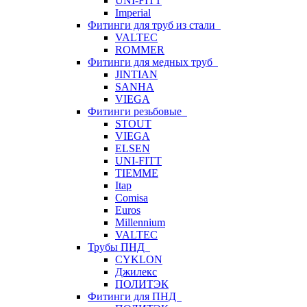
UNI-FITT
Imperial
Фитинги для труб из стали
VALTEC
ROMMER
Фитинги для медных труб
JINTIAN
SANHA
VIEGA
Фитинги резьбовые
STOUT
VIEGA
ELSEN
UNI-FITT
TIEMME
Itap
Comisa
Euros
Millennium
VALTEC
Трубы ПНД
CYKLON
Джилекс
ПОЛИТЭК
Фитинги для ПНД