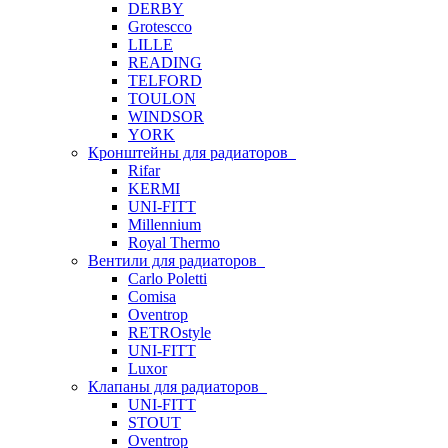
DERBY
Grotescco
LILLE
READING
TELFORD
TOULON
WINDSOR
YORK
Кронштейны для радиаторов
Rifar
KERMI
UNI-FITT
Millennium
Royal Thermo
Вентили для радиаторов
Carlo Poletti
Comisa
Oventrop
RETROstyle
UNI-FITT
Luxor
Клапаны для радиаторов
UNI-FITT
STOUT
Oventrop