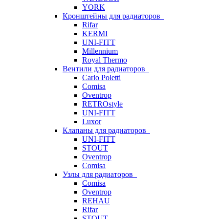
YORK
Кронштейны для радиаторов
Rifar
KERMI
UNI-FITT
Millennium
Royal Thermo
Вентили для радиаторов
Carlo Poletti
Comisa
Oventrop
RETROstyle
UNI-FITT
Luxor
Клапаны для радиаторов
UNI-FITT
STOUT
Oventrop
Comisa
Узлы для радиаторов
Comisa
Oventrop
REHAU
Rifar
STOUT