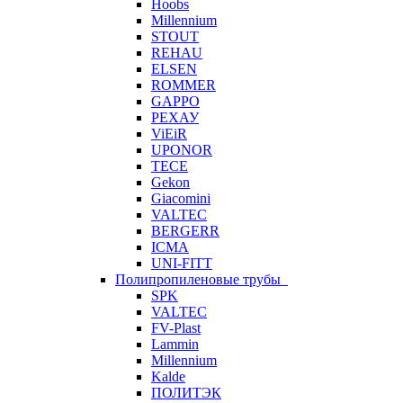
Hoobs
Millennium
STOUT
REHAU
ELSEN
ROMMER
GAPPO
РЕХАУ
ViEiR
UPONOR
TECE
Gekon
Giacomini
VALTEC
BERGERR
ICMA
UNI-FITT
Полипропиленовые трубы
SPK
VALTEC
FV-Plast
Lammin
Millennium
Kalde
ПОЛИТЭК