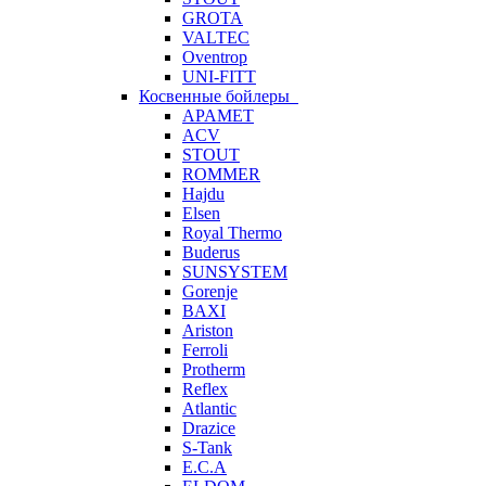
GROTA
VALTEC
Oventrop
UNI-FITT
Косвенные бойлеры
APAMET
ACV
STOUT
ROMMER
Hajdu
Elsen
Royal Thermo
Buderus
SUNSYSTEM
Gorenje
BAXI
Ariston
Ferroli
Protherm
Reflex
Atlantic
Drazice
S-Tank
E.C.A