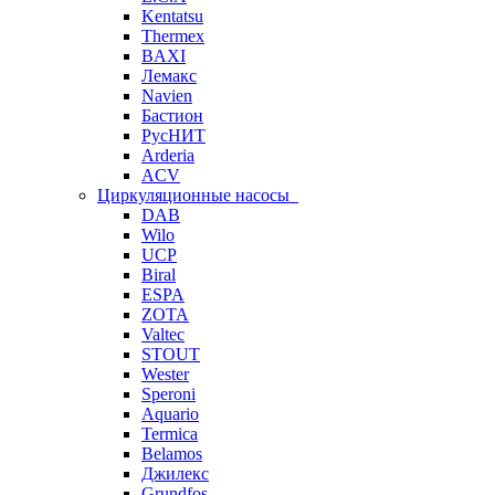
Kentatsu
Thermex
BAXI
Лемакс
Navien
Бастион
РусНИТ
Arderia
ACV
Циркуляционные насосы
DAB
Wilo
UCP
Biral
ESPA
ZOTA
Valtec
STOUT
Wester
Speroni
Aquario
Termica
Belamos
Джилекс
Grundfos