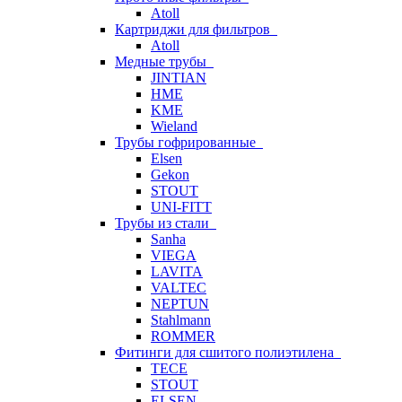
Atoll
Картриджи для фильтров
Atoll
Медные трубы
JINTIAN
HME
KME
Wieland
Трубы гофрированные
Elsen
Gekon
STOUT
UNI-FITT
Трубы из стали
Sanha
VIEGA
LAVITA
VALTEC
NEPTUN
Stahlmann
ROMMER
Фитинги для сшитого полиэтилена
TECE
STOUT
ELSEN