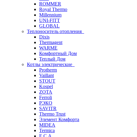
ROMMER
Royal Thermo
Millennium
UNI-FITT
GLOBAL
Теплоноситель отопления
Dixis
Thermagent
WARME
Комфортный Дом
Теплый Дом
Котлы электрические
Protherm
Vaillant
STOUT
Kospel
ZOTA
Ferroli
РЭКО
SAVITR
Thermo Trust
Элемент Комфорта
MIDEA
Termica
E.C.A