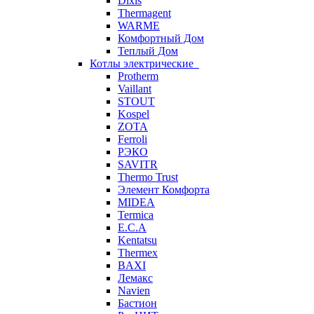
Dixis
Thermagent
WARME
Комфортный Дом
Теплый Дом
Котлы электрические
Protherm
Vaillant
STOUT
Kospel
ZOTA
Ferroli
РЭКО
SAVITR
Thermo Trust
Элемент Комфорта
MIDEA
Termica
E.C.A
Kentatsu
Thermex
BAXI
Лемакс
Navien
Бастион