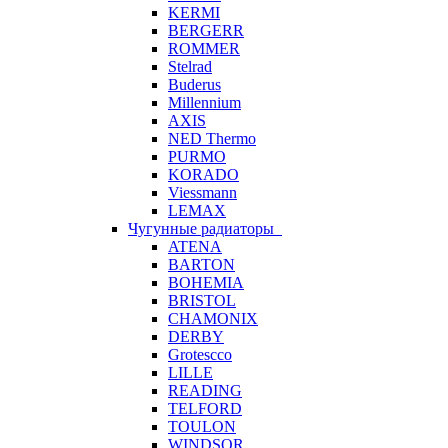
KERMI
BERGERR
ROMMER
Stelrad
Buderus
Millennium
AXIS
NED Thermo
PURMO
KORADO
Viessmann
LEMAX
Чугунные радиаторы
ATENA
BARTON
BOHEMIA
BRISTOL
CHAMONIX
DERBY
Grotescco
LILLE
READING
TELFORD
TOULON
WINDSOR