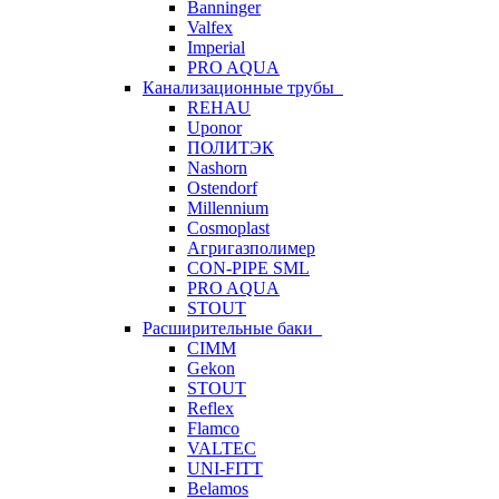
Banninger
Valfex
Imperial
PRO AQUA
Канализационные трубы
REHAU
Uponor
ПОЛИТЭК
Nashorn
Ostendorf
Millennium
Cosmoplast
Агригазполимер
CON-PIPE SML
PRO AQUA
STOUT
Расширительные баки
CIMM
Gekon
STOUT
Reflex
Flamco
VALTEC
UNI-FITT
Belamos