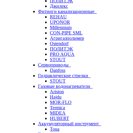
ПОЛИТЭК
Джилекс
Фитинги канализационные
REHAU
UPONOR
Millennium
CON-PIPE SML
Агригазполимер
Ostendorf
ПОЛИТЭК
PRO AQUA
STOUT
Сервоприводы
Danfoss
Гидравлические стрелки
STOUT
Газовые водонагреватели
Ariston
Hajdu
MOR-FLO
Termica
MIDEA
HUBERT
Аккумуляторный инструмент
Toua