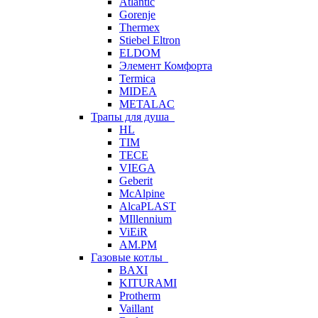
Atlantic
Gorenje
Thermex
Stiebel Eltron
ELDOM
Элемент Комфорта
Termica
MIDEA
METALAC
Трапы для душа
HL
TIM
TECE
VIEGA
Geberit
McAlpine
AlcaPLAST
MIllennium
ViEiR
AM.PM
Газовые котлы
BAXI
KITURAMI
Protherm
Vaillant