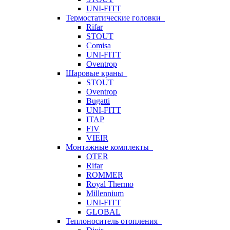
UNI-FITT
Термостатические головки
Rifar
STOUT
Comisa
UNI-FITT
Oventrop
Шаровые краны
STOUT
Oventrop
Bugatti
UNI-FITT
ITAP
FIV
VIEIR
Монтажные комплекты
OTER
Rifar
ROMMER
Royal Thermo
Millennium
UNI-FITT
GLOBAL
Теплоноситель отопления