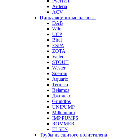
РусНИТ
Arderia
ACV
Циркуляционные насосы
DAB
Wilo
UCP
Biral
ESPA
ZOTA
Valtec
STOUT
Wester
Speroni
Aquario
Termica
Belamos
Джилекс
Grundfos
UNIPUMP
Millennium
IMP PUMPS
ROMMER
ELSEN
Трубы из сшитого полиэтилена