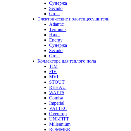
Сунержа
Secado
Grota
Электрические полотенцесушители
Atlantic
Terminus
Ника
Energy
Сунержа
Secado
Grota
Коллектора для теплого пола
TIM
FIV
MVI
STOUT
REHAU
WATTS
Comisa
Imperial
VALTEC
Oventrop
UNI-FITT
Millennium
ROMMER