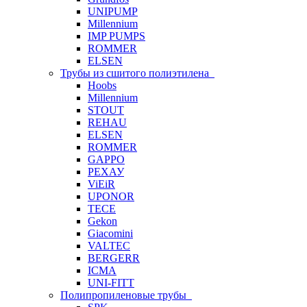
UNIPUMP
Millennium
IMP PUMPS
ROMMER
ELSEN
Трубы из сшитого полиэтилена
Hoobs
Millennium
STOUT
REHAU
ELSEN
ROMMER
GAPPO
РЕХАУ
ViEiR
UPONOR
TECE
Gekon
Giacomini
VALTEC
BERGERR
ICMA
UNI-FITT
Полипропиленовые трубы