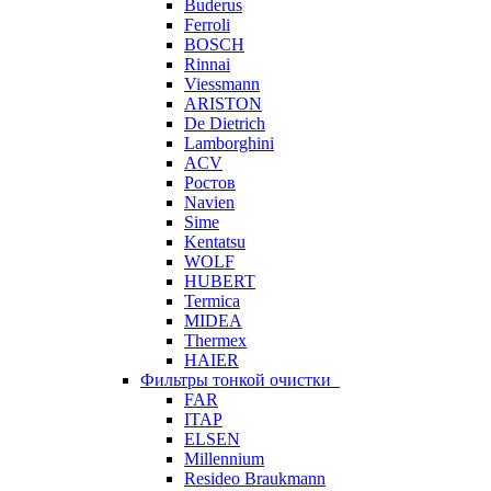
Buderus
Ferroli
BOSCH
Rinnai
Viessmann
ARISTON
De Dietrich
Lamborghini
ACV
Ростов
Navien
Sime
Kentatsu
WOLF
HUBERT
Termica
MIDEA
Thermex
HAIER
Фильтры тонкой очистки
FAR
ITAP
ELSEN
Millennium
Resideo Braukmann