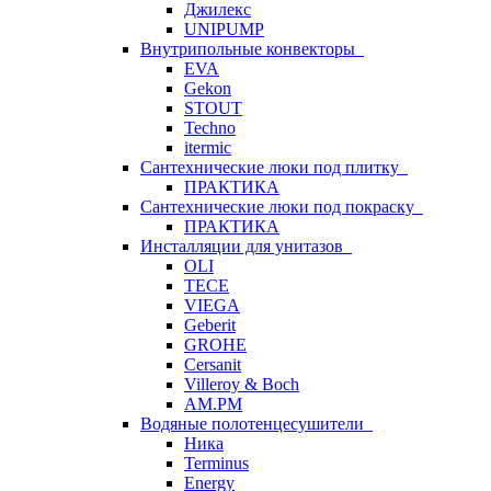
Джилекс
UNIPUMP
Внутрипольные конвекторы
EVA
Gekon
STOUT
Techno
itermic
Сантехнические люки под плитку
ПРАКТИКА
Сантехнические люки под покраску
ПРАКТИКА
Инсталляции для унитазов
OLI
TECE
VIEGA
Geberit
GROHE
Cersanit
Villeroy & Boch
AM.PM
Водяные полотенцесушители
Ника
Terminus
Energy