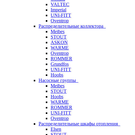
VALTEC
Imperial
UNI-FITT
Oventrop
Распределительные коллектора
Meibes
STOUT
ASKON
WARME
Oventrop
ROMMER
Grundfos
UNI-FITT
Hoobs
Насосные группы
Meibes
STOUT
Hoobs
WARME
ROMMER
UNI-FITT
Oventrop
Распределительные шкафы отопления
Elsen
STOUT