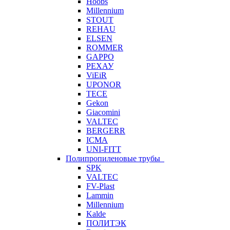
Hoobs
Millennium
STOUT
REHAU
ELSEN
ROMMER
GAPPO
РЕХАУ
ViEiR
UPONOR
TECE
Gekon
Giacomini
VALTEC
BERGERR
ICMA
UNI-FITT
Полипропиленовые трубы
SPK
VALTEC
FV-Plast
Lammin
Millennium
Kalde
ПОЛИТЭК