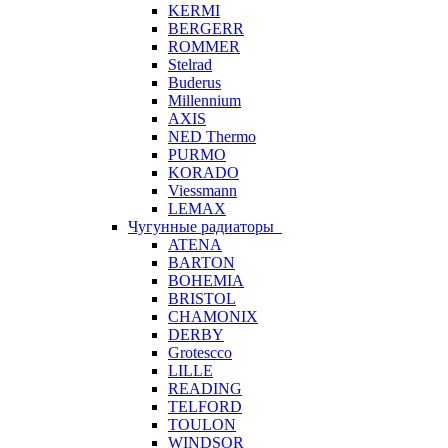
KERMI
BERGERR
ROMMER
Stelrad
Buderus
Millennium
AXIS
NED Thermo
PURMO
KORADO
Viessmann
LEMAX
Чугунные радиаторы
ATENA
BARTON
BOHEMIA
BRISTOL
CHAMONIX
DERBY
Grotescco
LILLE
READING
TELFORD
TOULON
WINDSOR