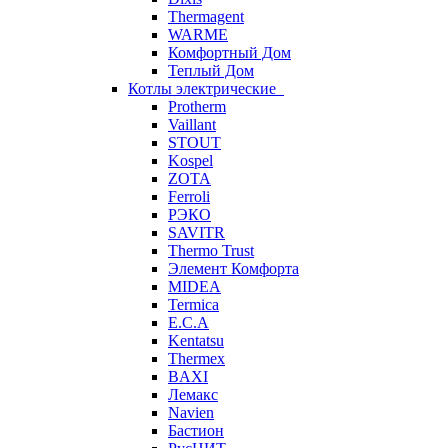
Thermagent
WARME
Комфортный Дом
Теплый Дом
Котлы электрические
Protherm
Vaillant
STOUT
Kospel
ZOTA
Ferroli
РЭКО
SAVITR
Thermo Trust
Элемент Комфорта
MIDEA
Termica
E.C.A
Kentatsu
Thermex
BAXI
Лемакс
Navien
Бастион