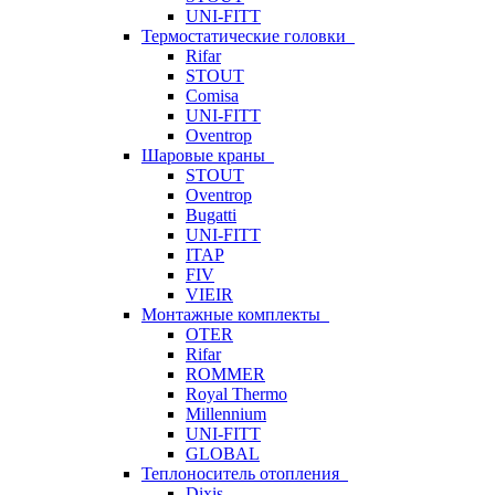
UNI-FITT
Термостатические головки
Rifar
STOUT
Comisa
UNI-FITT
Oventrop
Шаровые краны
STOUT
Oventrop
Bugatti
UNI-FITT
ITAP
FIV
VIEIR
Монтажные комплекты
OTER
Rifar
ROMMER
Royal Thermo
Millennium
UNI-FITT
GLOBAL
Теплоноситель отопления
Dixis