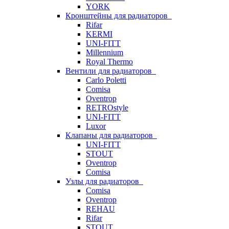
YORK
Кронштейны для радиаторов
Rifar
KERMI
UNI-FITT
Millennium
Royal Thermo
Вентили для радиаторов
Carlo Poletti
Comisa
Oventrop
RETROstyle
UNI-FITT
Luxor
Клапаны для радиаторов
UNI-FITT
STOUT
Oventrop
Comisa
Узлы для радиаторов
Comisa
Oventrop
REHAU
Rifar
STOUT