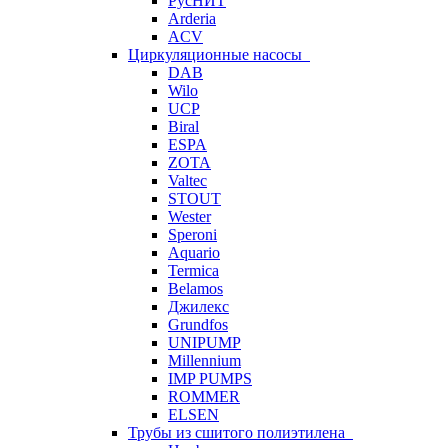
РусНИТ
Arderia
ACV
Циркуляционные насосы
DAB
Wilo
UCP
Biral
ESPA
ZOTA
Valtec
STOUT
Wester
Speroni
Aquario
Termica
Belamos
Джилекс
Grundfos
UNIPUMP
Millennium
IMP PUMPS
ROMMER
ELSEN
Трубы из сшитого полиэтилена