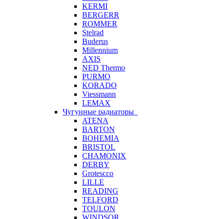
KERMI
BERGERR
ROMMER
Stelrad
Buderus
Millennium
AXIS
NED Thermo
PURMO
KORADO
Viessmann
LEMAX
Чугунные радиаторы
ATENA
BARTON
BOHEMIA
BRISTOL
CHAMONIX
DERBY
Grotescco
LILLE
READING
TELFORD
TOULON
WINDSOR