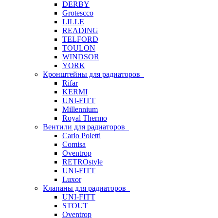
DERBY
Grotescco
LILLE
READING
TELFORD
TOULON
WINDSOR
YORK
Кронштейны для радиаторов
Rifar
KERMI
UNI-FITT
Millennium
Royal Thermo
Вентили для радиаторов
Carlo Poletti
Comisa
Oventrop
RETROstyle
UNI-FITT
Luxor
Клапаны для радиаторов
UNI-FITT
STOUT
Oventrop