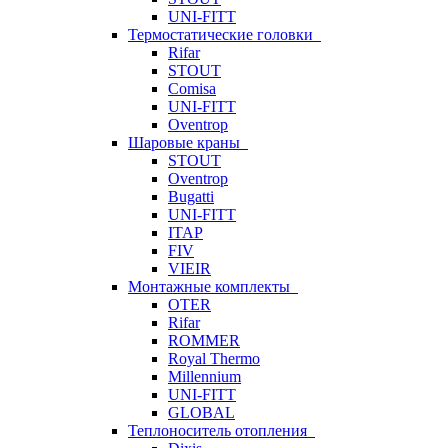
UNI-FITT
Термостатические головки
Rifar
STOUT
Comisa
UNI-FITT
Oventrop
Шаровые краны
STOUT
Oventrop
Bugatti
UNI-FITT
ITAP
FIV
VIEIR
Монтажные комплекты
OTER
Rifar
ROMMER
Royal Thermo
Millennium
UNI-FITT
GLOBAL
Теплоноситель отопления