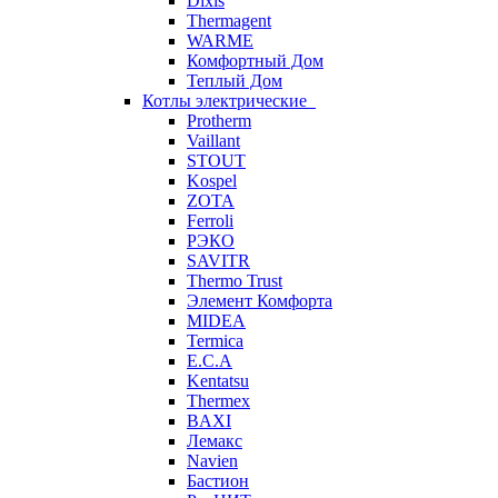
Dixis
Thermagent
WARME
Комфортный Дом
Теплый Дом
Котлы электрические
Protherm
Vaillant
STOUT
Kospel
ZOTA
Ferroli
РЭКО
SAVITR
Thermo Trust
Элемент Комфорта
MIDEA
Termica
E.C.A
Kentatsu
Thermex
BAXI
Лемакс
Navien
Бастион