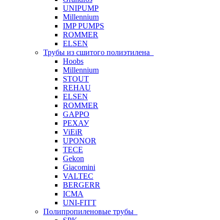
UNIPUMP
Millennium
IMP PUMPS
ROMMER
ELSEN
Трубы из сшитого полиэтилена
Hoobs
Millennium
STOUT
REHAU
ELSEN
ROMMER
GAPPO
РЕХАУ
ViEiR
UPONOR
TECE
Gekon
Giacomini
VALTEC
BERGERR
ICMA
UNI-FITT
Полипропиленовые трубы