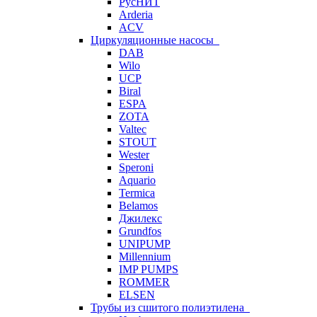
РусНИТ
Arderia
ACV
Циркуляционные насосы
DAB
Wilo
UCP
Biral
ESPA
ZOTA
Valtec
STOUT
Wester
Speroni
Aquario
Termica
Belamos
Джилекс
Grundfos
UNIPUMP
Millennium
IMP PUMPS
ROMMER
ELSEN
Трубы из сшитого полиэтилена