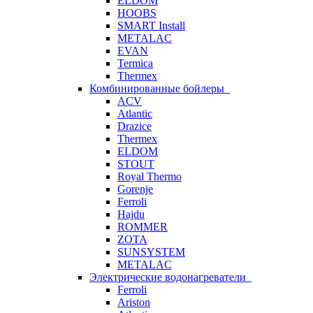
ELDOM
HOOBS
SMART Install
METALAC
EVAN
Termica
Thermex
Комбинированные бойлеры
ACV
Atlantic
Drazice
Thermex
ELDOM
STOUT
Royal Thermo
Gorenje
Ferroli
Hajdu
ROMMER
ZOTA
SUNSYSTEM
METALAC
Электрические водонагреватели
Ferroli
Ariston