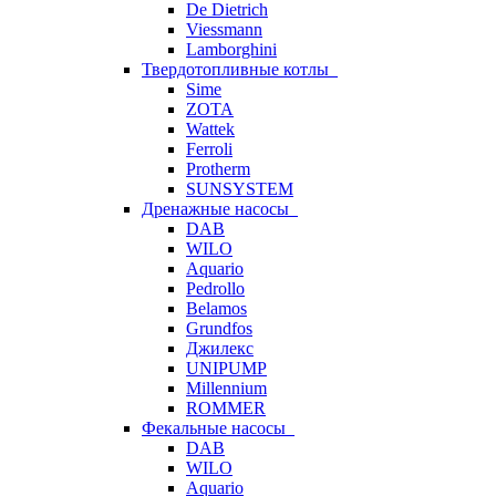
De Dietrich
Viessmann
Lamborghini
Твердотопливные котлы
Sime
ZOTA
Wattek
Ferroli
Protherm
SUNSYSTEM
Дренажные насосы
DAB
WILO
Aquario
Pedrollo
Belamos
Grundfos
Джилекс
UNIPUMP
Millennium
ROMMER
Фекальные насосы
DAB
WILO
Aquario