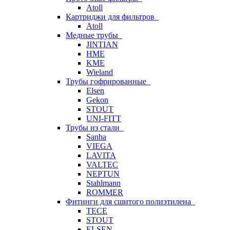
Atoll
Картриджи для фильтров
Atoll
Медные трубы
JINTIAN
HME
KME
Wieland
Трубы гофрированные
Elsen
Gekon
STOUT
UNI-FITT
Трубы из стали
Sanha
VIEGA
LAVITA
VALTEC
NEPTUN
Stahlmann
ROMMER
Фитинги для сшитого полиэтилена
TECE
STOUT
ELSEN