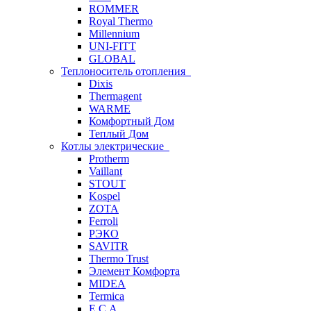
ROMMER
Royal Thermo
Millennium
UNI-FITT
GLOBAL
Теплоноситель отопления
Dixis
Thermagent
WARME
Комфортный Дом
Теплый Дом
Котлы электрические
Protherm
Vaillant
STOUT
Kospel
ZOTA
Ferroli
РЭКО
SAVITR
Thermo Trust
Элемент Комфорта
MIDEA
Termica
E.C.A