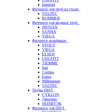
UNI-FITT
Imperial
Фитинги для труб из стали
VALTEC
ROMMER
Фитинги для медных труб
JINTIAN
SANHA
VIEGA
Фитинги резьбовые
STOUT
VIEGA
ELSEN
UNI-FITT
TIEMME
Itap
Comisa
Euros
Millennium
VALTEC
Трубы ПНД
CYKLON
Джилекс
ПОЛИТЭК
Фитинги для ПНД