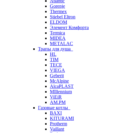
Atlantic
Gorenje
Thermex
Stiebel Eltron
ELDOM
Элемент Комфорта
Termica
MIDEA
METALAC
Трапы для душа
HL
TIM
TECE
VIEGA
Geberit
McAlpine
AlcaPLAST
MIllennium
ViEiR
AM.PM
Газовые котлы
BAXI
KITURAMI
Protherm
Vaillant