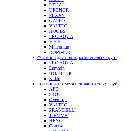
REHAU
UPONOR
РЕХАУ
GAPPO
VALTEC
HOOBS
PRO AQUA
ViEiR
Millennium
ROMMER
Фитинги для полипропиленовых труб
PRO AQUA
Lammin
ПОЛИТЭК
Kalde
Фитинги для металлопластиковых труб
APE
STOUT
Oventrop
VALTEC
PRANDELLI
TIEMME
HENCO
Comisa