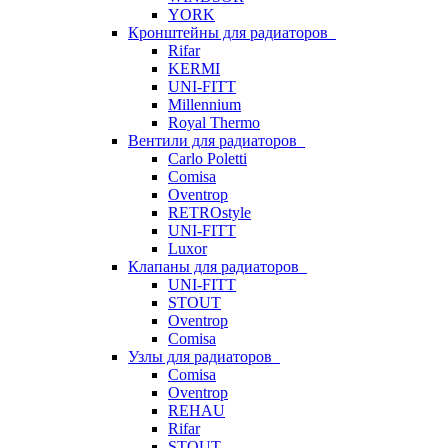
YORK
Кронштейны для радиаторов
Rifar
KERMI
UNI-FITT
Millennium
Royal Thermo
Вентили для радиаторов
Carlo Poletti
Comisa
Oventrop
RETROstyle
UNI-FITT
Luxor
Клапаны для радиаторов
UNI-FITT
STOUT
Oventrop
Comisa
Узлы для радиаторов
Comisa
Oventrop
REHAU
Rifar
STOUT