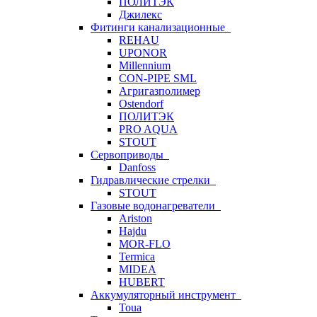
ПОЛИТЭК
Джилекс
Фитинги канализационные
REHAU
UPONOR
Millennium
CON-PIPE SML
Агригазполимер
Ostendorf
ПОЛИТЭК
PRO AQUA
STOUT
Сервоприводы
Danfoss
Гидравлические стрелки
STOUT
Газовые водонагреватели
Ariston
Hajdu
MOR-FLO
Termica
MIDEA
HUBERT
Аккумуляторный инструмент
Toua