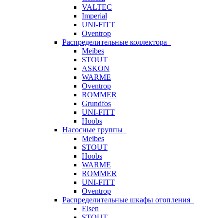
VALTEC
Imperial
UNI-FITT
Oventrop
Распределительные коллектора
Meibes
STOUT
ASKON
WARME
Oventrop
ROMMER
Grundfos
UNI-FITT
Hoobs
Насосные группы
Meibes
STOUT
Hoobs
WARME
ROMMER
UNI-FITT
Oventrop
Распределительные шкафы отопления
Elsen
STOUT