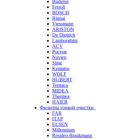
Buderus
Ferroli
BOSCH
Rinnai
Viessmann
ARISTON
De Dietrich
Lamborghini
ACV
Ростов
Navien
Sime
Kentatsu
WOLF
HUBERT
Termica
MIDEA
Thermex
HAIER
Фильтры тонкой очистки
FAR
ITAP
ELSEN
Millennium
Resideo Braukmann