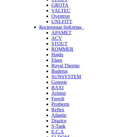
GROTA
VALTEC
Oventrop
UNI-FITT
Косвенные бойлеры
APAMET
ACV
STOUT
ROMMER
Hajdu
Elsen
Royal Thermo
Buderus
SUNSYSTEM
Gorenje
BAXI
Ariston
Ferroli
Protherm
Reflex
Atlantic
Drazice
S-Tank
E.C.A