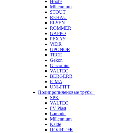
Hoobs
Millennium
STOUT
REHAU
ELSEN
ROMMER
GAPPO
РЕХАУ
ViEiR
UPONOR
TECE
Gekon
Giacomini
VALTEC
BERGERR
ICMA
UNI-FITT
Полипропиленовые трубы
SPK
VALTEC
FV-Plast
Lammin
Millennium
Kalde
ПОЛИТЭК