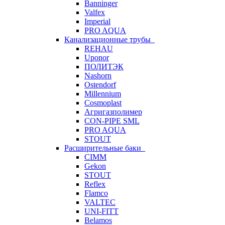
Banninger
Valfex
Imperial
PRO AQUA
Канализационные трубы
REHAU
Uponor
ПОЛИТЭК
Nashorn
Ostendorf
Millennium
Cosmoplast
Агригазполимер
CON-PIPE SML
PRO AQUA
STOUT
Расширительные баки
CIMM
Gekon
STOUT
Reflex
Flamco
VALTEC
UNI-FITT
Belamos