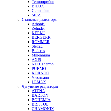
Теплоприбор
BILUX
Germanium
SIRA
Стальные радиаторы
Arbonia
Zehnder
KERMI
BERGERR
ROMMER
Stelrad
Buderus
Millennium
AXIS
NED Thermo
PURMO
KORADO
Viessmann
LEMAX
Чугунные радиаторы
ATENA
BARTON
BOHEMIA
BRISTOL
CHAMONIX