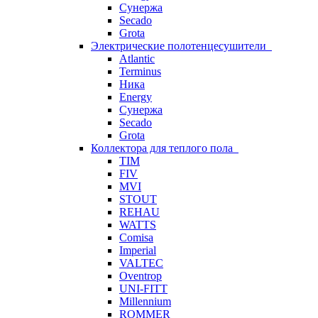
Сунержа
Secado
Grota
Электрические полотенцесушители
Atlantic
Terminus
Ника
Energy
Сунержа
Secado
Grota
Коллектора для теплого пола
TIM
FIV
MVI
STOUT
REHAU
WATTS
Comisa
Imperial
VALTEC
Oventrop
UNI-FITT
Millennium
ROMMER