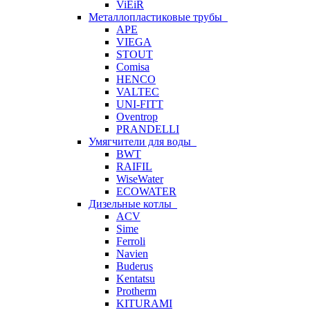
ViEiR
Металлопластиковые трубы
APE
VIEGA
STOUT
Comisa
HENCO
VALTEC
UNI-FITT
Oventrop
PRANDELLI
Умягчители для воды
BWT
RAIFIL
WiseWater
ECOWATER
Дизельные котлы
ACV
Sime
Ferroli
Navien
Buderus
Kentatsu
Protherm
KITURAMI