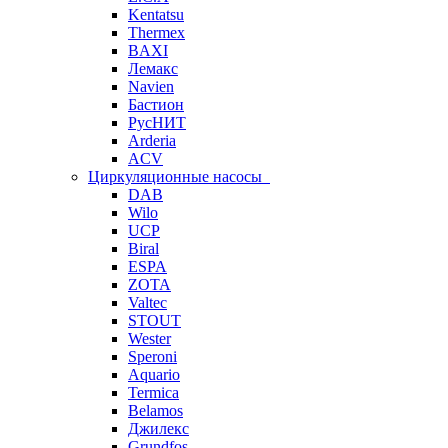
Kentatsu
Thermex
BAXI
Лемакс
Navien
Бастион
РусНИТ
Arderia
ACV
Циркуляционные насосы
DAB
Wilo
UCP
Biral
ESPA
ZOTA
Valtec
STOUT
Wester
Speroni
Aquario
Termica
Belamos
Джилекс
Grundfos