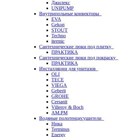
Джилекс
UNIPUMP
Внутрипольные конвекторы
EVA
Gekon
STOUT
Techno
itermic
Сантехнические люки под плитку
ПРАКТИКА
Сантехнические люки под покраску
ПРАКТИКА
Инсталляции для унитазов
OLI
TECE
VIEGA
Geberit
GROHE
Cersanit
Villeroy & Boch
AM.PM
Водяные полотенцесушители
Ника
Terminus
Energy