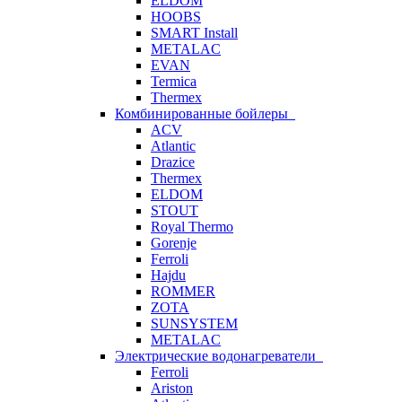
ELDOM
HOOBS
SMART Install
METALAC
EVAN
Termica
Thermex
Комбинированные бойлеры
ACV
Atlantic
Drazice
Thermex
ELDOM
STOUT
Royal Thermo
Gorenje
Ferroli
Hajdu
ROMMER
ZOTA
SUNSYSTEM
METALAC
Электрические водонагреватели
Ferroli
Ariston