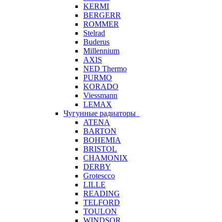
KERMI
BERGERR
ROMMER
Stelrad
Buderus
Millennium
AXIS
NED Thermo
PURMO
KORADO
Viessmann
LEMAX
Чугунные радиаторы
ATENA
BARTON
BOHEMIA
BRISTOL
CHAMONIX
DERBY
Grotescco
LILLE
READING
TELFORD
TOULON
WINDSOR