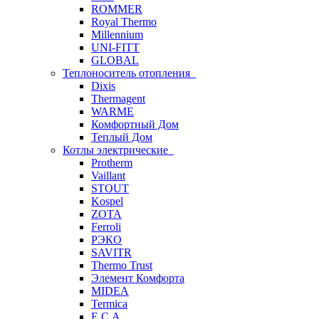
ROMMER
Royal Thermo
Millennium
UNI-FITT
GLOBAL
Теплоноситель отопления
Dixis
Thermagent
WARME
Комфортный Дом
Теплый Дом
Котлы электрические
Protherm
Vaillant
STOUT
Kospel
ZOTA
Ferroli
РЭКО
SAVITR
Thermo Trust
Элемент Комфорта
MIDEA
Termica
E.C.A