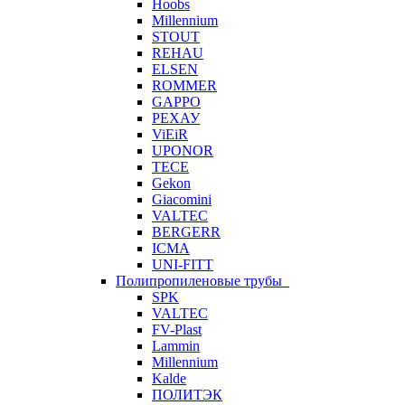
Hoobs
Millennium
STOUT
REHAU
ELSEN
ROMMER
GAPPO
РЕХАУ
ViEiR
UPONOR
TECE
Gekon
Giacomini
VALTEC
BERGERR
ICMA
UNI-FITT
Полипропиленовые трубы
SPK
VALTEC
FV-Plast
Lammin
Millennium
Kalde
ПОЛИТЭК