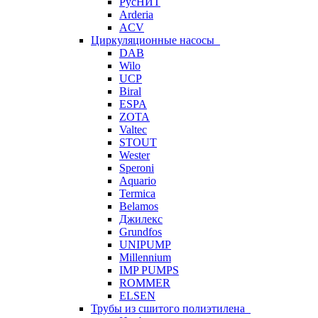
РусНИТ
Arderia
ACV
Циркуляционные насосы
DAB
Wilo
UCP
Biral
ESPA
ZOTA
Valtec
STOUT
Wester
Speroni
Aquario
Termica
Belamos
Джилекс
Grundfos
UNIPUMP
Millennium
IMP PUMPS
ROMMER
ELSEN
Трубы из сшитого полиэтилена