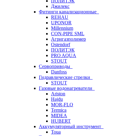
ПОЛИТЭК
Джилекс
Фитинги канализационные
REHAU
UPONOR
Millennium
CON-PIPE SML
Агригазполимер
Ostendorf
ПОЛИТЭК
PRO AQUA
STOUT
Сервоприводы
Danfoss
Гидравлические стрелки
STOUT
Газовые водонагреватели
Ariston
Hajdu
MOR-FLO
Termica
MIDEA
HUBERT
Аккумуляторный инструмент
Toua