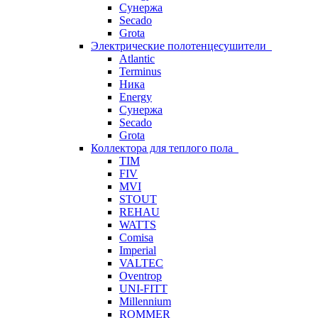
Сунержа
Secado
Grota
Электрические полотенцесушители
Atlantic
Terminus
Ника
Energy
Сунержа
Secado
Grota
Коллектора для теплого пола
TIM
FIV
MVI
STOUT
REHAU
WATTS
Comisa
Imperial
VALTEC
Oventrop
UNI-FITT
Millennium
ROMMER