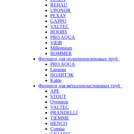
REHAU
UPONOR
РЕХАУ
GAPPO
VALTEC
HOOBS
PRO AQUA
ViEiR
Millennium
ROMMER
Фитинги для полипропиленовых труб
PRO AQUA
Lammin
ПОЛИТЭК
Kalde
Фитинги для металлопластиковых труб
APE
STOUT
Oventrop
VALTEC
PRANDELLI
TIEMME
HENCO
Comisa