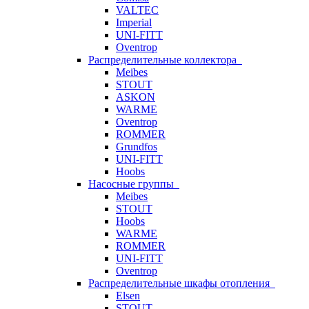
VALTEC
Imperial
UNI-FITT
Oventrop
Распределительные коллектора
Meibes
STOUT
ASKON
WARME
Oventrop
ROMMER
Grundfos
UNI-FITT
Hoobs
Насосные группы
Meibes
STOUT
Hoobs
WARME
ROMMER
UNI-FITT
Oventrop
Распределительные шкафы отопления
Elsen
STOUT