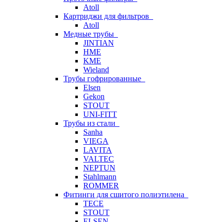
Atoll
Картриджи для фильтров
Atoll
Медные трубы
JINTIAN
HME
KME
Wieland
Трубы гофрированные
Elsen
Gekon
STOUT
UNI-FITT
Трубы из стали
Sanha
VIEGA
LAVITA
VALTEC
NEPTUN
Stahlmann
ROMMER
Фитинги для сшитого полиэтилена
TECE
STOUT
ELSEN