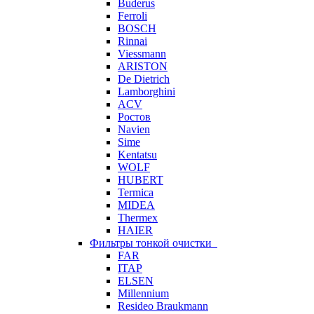
Buderus
Ferroli
BOSCH
Rinnai
Viessmann
ARISTON
De Dietrich
Lamborghini
ACV
Ростов
Navien
Sime
Kentatsu
WOLF
HUBERT
Termica
MIDEA
Thermex
HAIER
Фильтры тонкой очистки
FAR
ITAP
ELSEN
Millennium
Resideo Braukmann