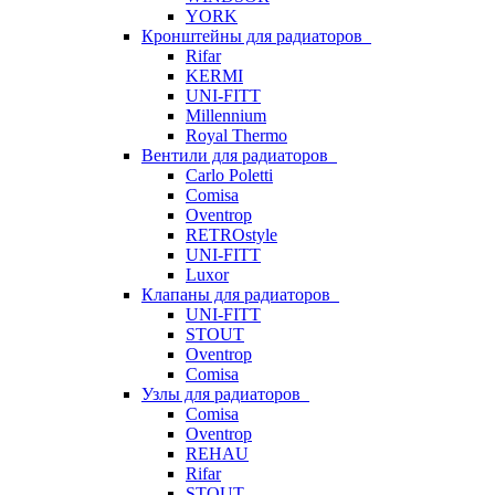
YORK
Кронштейны для радиаторов
Rifar
KERMI
UNI-FITT
Millennium
Royal Thermo
Вентили для радиаторов
Carlo Poletti
Comisa
Oventrop
RETROstyle
UNI-FITT
Luxor
Клапаны для радиаторов
UNI-FITT
STOUT
Oventrop
Comisa
Узлы для радиаторов
Comisa
Oventrop
REHAU
Rifar
STOUT