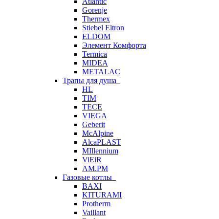
Atlantic
Gorenje
Thermex
Stiebel Eltron
ELDOM
Элемент Комфорта
Termica
MIDEA
METALAC
Трапы для душа
HL
TIM
TECE
VIEGA
Geberit
McAlpine
AlcaPLAST
MIllennium
ViEiR
AM.PM
Газовые котлы
BAXI
KITURAMI
Protherm
Vaillant