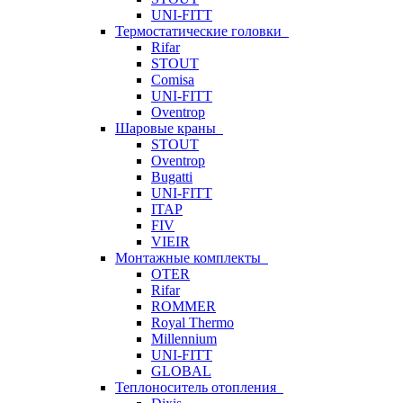
UNI-FITT
Термостатические головки
Rifar
STOUT
Comisa
UNI-FITT
Oventrop
Шаровые краны
STOUT
Oventrop
Bugatti
UNI-FITT
ITAP
FIV
VIEIR
Монтажные комплекты
OTER
Rifar
ROMMER
Royal Thermo
Millennium
UNI-FITT
GLOBAL
Теплоноситель отопления