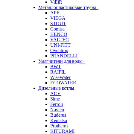
ViEiR
Металлопластиковые трубы
APE
VIEGA
STOUT
Comisa
HENCO
VALTEC
UNI-FITT
Oventrop
PRANDELLI
Умягчители для воды
BWT
RAIFIL
WiseWater
ECOWATER
Дизельные котлы
ACV
Sime
Ferroli
Navien
Buderus
Kentatsu
Protherm
KITURAMI