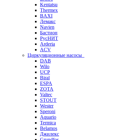
Kentatsu
Thermex
BAXI
Лемакс
Navien
Бастион
РусНИТ
Arderia
ACV
Циркуляционные насосы
DAB
Wilo
UCP
Biral
ESPA
ZOTA
Valtec
STOUT
Wester
Speroni
Aquario
Termica
Belamos
Джилекс
Grundfos