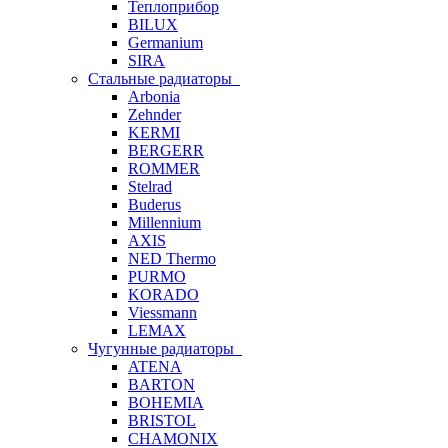
Теплоприбор
BILUX
Germanium
SIRA
Стальные радиаторы
Arbonia
Zehnder
KERMI
BERGERR
ROMMER
Stelrad
Buderus
Millennium
AXIS
NED Thermo
PURMO
KORADO
Viessmann
LEMAX
Чугунные радиаторы
ATENA
BARTON
BOHEMIA
BRISTOL
CHAMONIX