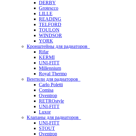
DERBY
Grotescco
LILLE
READING
TELFORD
TOULON
WINDSOR
YORK
Кронштейны для радиаторов
Rifar
KERMI
UNI-FITT
Millennium
Royal Thermo
Вентили для радиаторов
Carlo Poletti
Comisa
Oventrop
RETROstyle
UNI-FITT
Luxor
Клапаны для радиаторов
UNI-FITT
STOUT
Oventrop