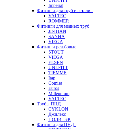
UNI-FITT
Imperial
Фитинги для труб из стали
VALTEC
ROMMER
Фитинги для медных труб
JINTIAN
SANHA
VIEGA
Фитинги резьбовые
STOUT
VIEGA
ELSEN
UNI-FITT
TIEMME
Itap
Comisa
Euros
Millennium
VALTEC
Трубы ПНД
CYKLON
Джилекс
ПОЛИТЭК
Фитинги для ПНД