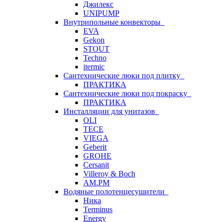
Джилекс
UNIPUMP
Внутрипольные конвекторы
EVA
Gekon
STOUT
Techno
itermic
Сантехнические люки под плитку
ПРАКТИКА
Сантехнические люки под покраску
ПРАКТИКА
Инсталляции для унитазов
OLI
TECE
VIEGA
Geberit
GROHE
Cersanit
Villeroy & Boch
AM.PM
Водяные полотенцесушители
Ника
Terminus
Energy