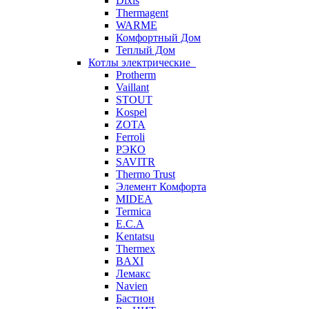
Dixis
Thermagent
WARME
Комфортный Дом
Теплый Дом
Котлы электрические
Protherm
Vaillant
STOUT
Kospel
ZOTA
Ferroli
РЭКО
SAVITR
Thermo Trust
Элемент Комфорта
MIDEA
Termica
E.C.A
Kentatsu
Thermex
BAXI
Лемакс
Navien
Бастион