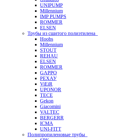
UNIPUMP
Millennium
IMP PUMPS
ROMMER
ELSEN
Трубы из сшитого полиэтилена
Hoobs
Millennium
STOUT
REHAU
ELSEN
ROMMER
GAPPO
РЕХАУ
ViEiR
UPONOR
TECE
Gekon
Giacomini
VALTEC
BERGERR
ICMA
UNI-FITT
Полипропиленовые трубы