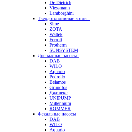
De Dietrich
Viessmann
Lamborghini
Твердотопливные котлы
Sime
ZOTA
Wattek
Ferroli
Protherm
SUNSYSTEM
Дренажные насосы
DAB
WILO
Aquario
Pedrollo
Belamos
Grundfos
Джилекс
UNIPUMP
Millennium
ROMMER
Фекальные насосы
DAB
WILO
Aquario