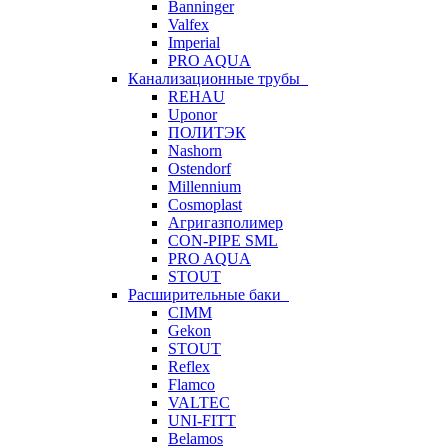
Banninger
Valfex
Imperial
PRO AQUA
Канализационные трубы
REHAU
Uponor
ПОЛИТЭК
Nashorn
Ostendorf
Millennium
Cosmoplast
Агригазполимер
CON-PIPE SML
PRO AQUA
STOUT
Расширительные баки
CIMM
Gekon
STOUT
Reflex
Flamco
VALTEC
UNI-FITT
Belamos