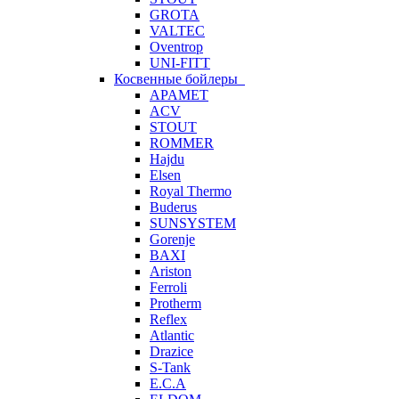
GROTA
VALTEC
Oventrop
UNI-FITT
Косвенные бойлеры
APAMET
ACV
STOUT
ROMMER
Hajdu
Elsen
Royal Thermo
Buderus
SUNSYSTEM
Gorenje
BAXI
Ariston
Ferroli
Protherm
Reflex
Atlantic
Drazice
S-Tank
E.C.A