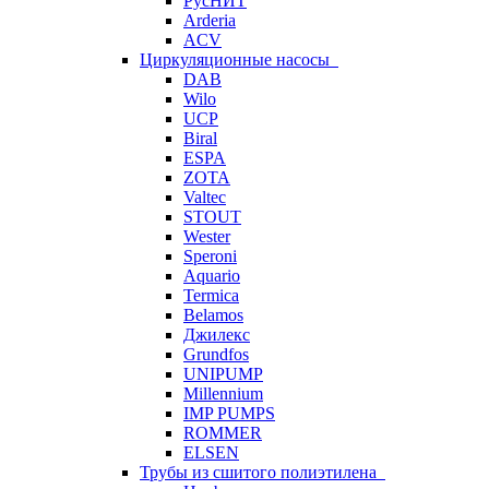
РусНИТ
Arderia
ACV
Циркуляционные насосы
DAB
Wilo
UCP
Biral
ESPA
ZOTA
Valtec
STOUT
Wester
Speroni
Aquario
Termica
Belamos
Джилекс
Grundfos
UNIPUMP
Millennium
IMP PUMPS
ROMMER
ELSEN
Трубы из сшитого полиэтилена