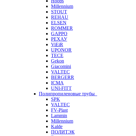
Hoobs
Millennium
STOUT
REHAU
ELSEN
ROMMER
GAPPO
РЕХАУ
ViEiR
UPONOR
TECE
Gekon
Giacomini
VALTEC
BERGERR
ICMA
UNI-FITT
Полипропиленовые трубы
SPK
VALTEC
FV-Plast
Lammin
Millennium
Kalde
ПОЛИТЭК