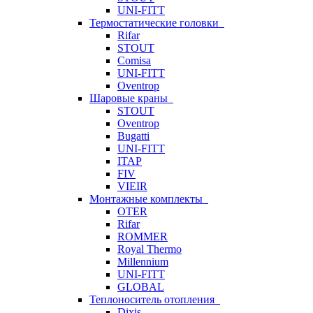
UNI-FITT
Термостатические головки
Rifar
STOUT
Comisa
UNI-FITT
Oventrop
Шаровые краны
STOUT
Oventrop
Bugatti
UNI-FITT
ITAP
FIV
VIEIR
Монтажные комплекты
OTER
Rifar
ROMMER
Royal Thermo
Millennium
UNI-FITT
GLOBAL
Теплоноситель отопления
Dixis