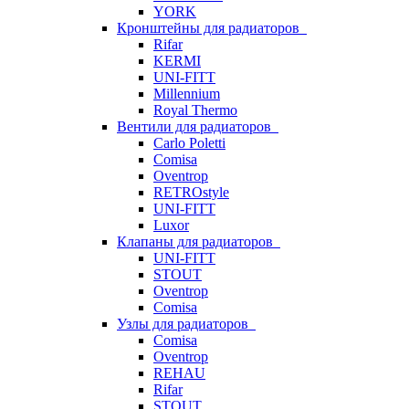
YORK
Кронштейны для радиаторов
Rifar
KERMI
UNI-FITT
Millennium
Royal Thermo
Вентили для радиаторов
Carlo Poletti
Comisa
Oventrop
RETROstyle
UNI-FITT
Luxor
Клапаны для радиаторов
UNI-FITT
STOUT
Oventrop
Comisa
Узлы для радиаторов
Comisa
Oventrop
REHAU
Rifar
STOUT