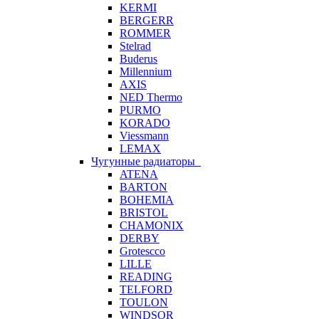
KERMI
BERGERR
ROMMER
Stelrad
Buderus
Millennium
AXIS
NED Thermo
PURMO
KORADO
Viessmann
LEMAX
Чугунные радиаторы
ATENA
BARTON
BOHEMIA
BRISTOL
CHAMONIX
DERBY
Grotescco
LILLE
READING
TELFORD
TOULON
WINDSOR