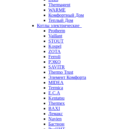
Thermagent
WARME
Комфортный Дом
Теплый Дом
Котлы электрические
Protherm
Vaillant
STOUT
Kospel
ZOTA
Ferroli
РЭКО
SAVITR
Thermo Trust
Элемент Комфорта
MIDEA
Termica
E.C.A
Kentatsu
Thermex
BAXI
Лемакс
Navien
Бастион