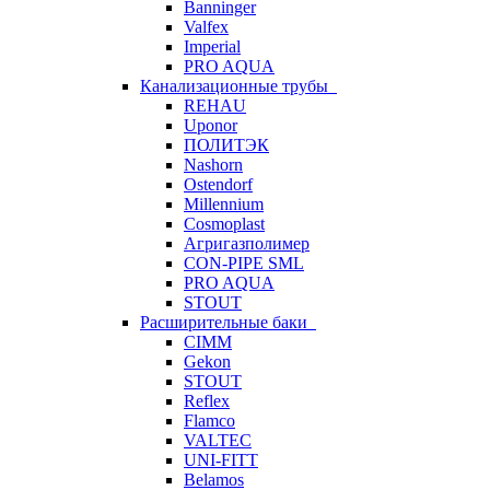
Banninger
Valfex
Imperial
PRO AQUA
Канализационные трубы
REHAU
Uponor
ПОЛИТЭК
Nashorn
Ostendorf
Millennium
Cosmoplast
Агригазполимер
CON-PIPE SML
PRO AQUA
STOUT
Расширительные баки
CIMM
Gekon
STOUT
Reflex
Flamco
VALTEC
UNI-FITT
Belamos