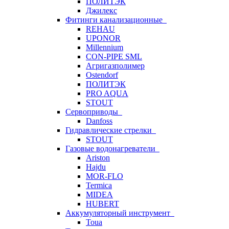
ПОЛИТЭК
Джилекс
Фитинги канализационные
REHAU
UPONOR
Millennium
CON-PIPE SML
Агригазполимер
Ostendorf
ПОЛИТЭК
PRO AQUA
STOUT
Сервоприводы
Danfoss
Гидравлические стрелки
STOUT
Газовые водонагреватели
Ariston
Hajdu
MOR-FLO
Termica
MIDEA
HUBERT
Аккумуляторный инструмент
Toua