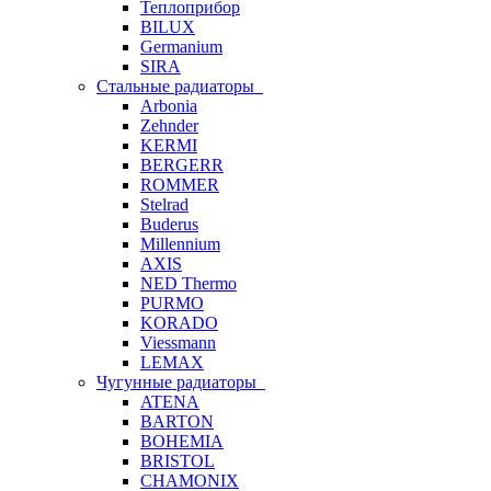
Теплоприбор
BILUX
Germanium
SIRA
Стальные радиаторы
Arbonia
Zehnder
KERMI
BERGERR
ROMMER
Stelrad
Buderus
Millennium
AXIS
NED Thermo
PURMO
KORADO
Viessmann
LEMAX
Чугунные радиаторы
ATENA
BARTON
BOHEMIA
BRISTOL
CHAMONIX