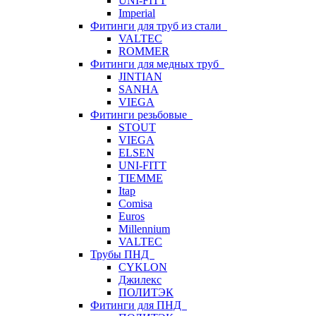
UNI-FITT
Imperial
Фитинги для труб из стали
VALTEC
ROMMER
Фитинги для медных труб
JINTIAN
SANHA
VIEGA
Фитинги резьбовые
STOUT
VIEGA
ELSEN
UNI-FITT
TIEMME
Itap
Comisa
Euros
Millennium
VALTEC
Трубы ПНД
CYKLON
Джилекс
ПОЛИТЭК
Фитинги для ПНД