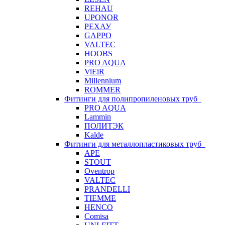
REHAU
UPONOR
РЕХАУ
GAPPO
VALTEC
HOOBS
PRO AQUA
ViEiR
Millennium
ROMMER
Фитинги для полипропиленовых труб
PRO AQUA
Lammin
ПОЛИТЭК
Kalde
Фитинги для металлопластиковых труб
APE
STOUT
Oventrop
VALTEC
PRANDELLI
TIEMME
HENCO
Comisa