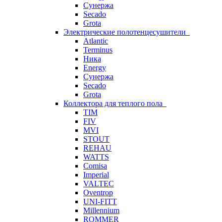
Сунержа
Secado
Grota
Электрические полотенцесушители
Atlantic
Terminus
Ника
Energy
Сунержа
Secado
Grota
Коллектора для теплого пола
TIM
FIV
MVI
STOUT
REHAU
WATTS
Comisa
Imperial
VALTEC
Oventrop
UNI-FITT
Millennium
ROMMER