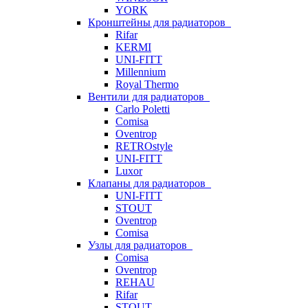
YORK
Кронштейны для радиаторов
Rifar
KERMI
UNI-FITT
Millennium
Royal Thermo
Вентили для радиаторов
Carlo Poletti
Comisa
Oventrop
RETROstyle
UNI-FITT
Luxor
Клапаны для радиаторов
UNI-FITT
STOUT
Oventrop
Comisa
Узлы для радиаторов
Comisa
Oventrop
REHAU
Rifar
STOUT