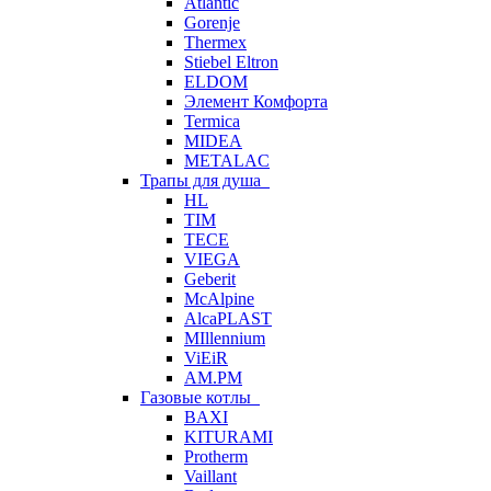
Atlantic
Gorenje
Thermex
Stiebel Eltron
ELDOM
Элемент Комфорта
Termica
MIDEA
METALAC
Трапы для душа
HL
TIM
TECE
VIEGA
Geberit
McAlpine
AlcaPLAST
MIllennium
ViEiR
AM.PM
Газовые котлы
BAXI
KITURAMI
Protherm
Vaillant