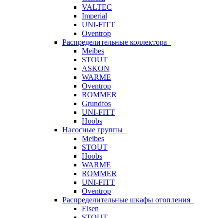
VALTEC
Imperial
UNI-FITT
Oventrop
Распределительные коллектора
Meibes
STOUT
ASKON
WARME
Oventrop
ROMMER
Grundfos
UNI-FITT
Hoobs
Насосные группы
Meibes
STOUT
Hoobs
WARME
ROMMER
UNI-FITT
Oventrop
Распределительные шкафы отопления
Elsen
STOUT