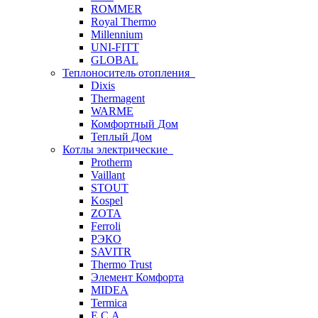
ROMMER
Royal Thermo
Millennium
UNI-FITT
GLOBAL
Теплоноситель отопления
Dixis
Thermagent
WARME
Комфортный Дом
Теплый Дом
Котлы электрические
Protherm
Vaillant
STOUT
Kospel
ZOTA
Ferroli
РЭКО
SAVITR
Thermo Trust
Элемент Комфорта
MIDEA
Termica
E.C.A