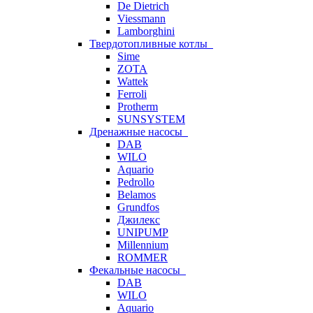
De Dietrich
Viessmann
Lamborghini
Твердотопливные котлы
Sime
ZOTA
Wattek
Ferroli
Protherm
SUNSYSTEM
Дренажные насосы
DAB
WILO
Aquario
Pedrollo
Belamos
Grundfos
Джилекс
UNIPUMP
Millennium
ROMMER
Фекальные насосы
DAB
WILO
Aquario