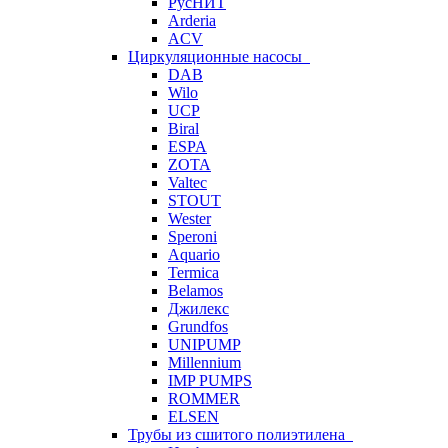
РусНИТ
Arderia
ACV
Циркуляционные насосы
DAB
Wilo
UCP
Biral
ESPA
ZOTA
Valtec
STOUT
Wester
Speroni
Aquario
Termica
Belamos
Джилекс
Grundfos
UNIPUMP
Millennium
IMP PUMPS
ROMMER
ELSEN
Трубы из сшитого полиэтилена