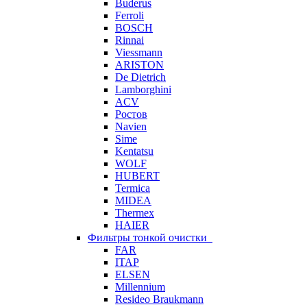
Buderus
Ferroli
BOSCH
Rinnai
Viessmann
ARISTON
De Dietrich
Lamborghini
ACV
Ростов
Navien
Sime
Kentatsu
WOLF
HUBERT
Termica
MIDEA
Thermex
HAIER
Фильтры тонкой очистки
FAR
ITAP
ELSEN
Millennium
Resideo Braukmann