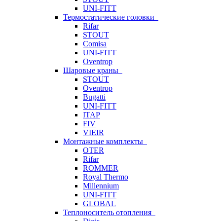
UNI-FITT
Термостатические головки
Rifar
STOUT
Comisa
UNI-FITT
Oventrop
Шаровые краны
STOUT
Oventrop
Bugatti
UNI-FITT
ITAP
FIV
VIEIR
Монтажные комплекты
OTER
Rifar
ROMMER
Royal Thermo
Millennium
UNI-FITT
GLOBAL
Теплоноситель отопления