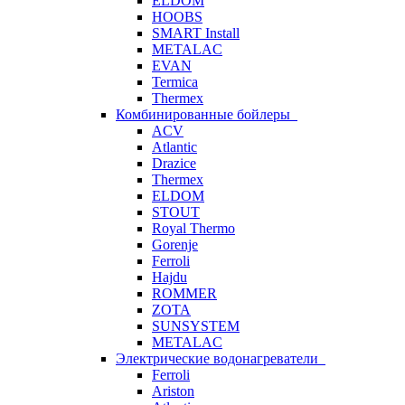
ELDOM
HOOBS
SMART Install
METALAC
EVAN
Termica
Thermex
Комбинированные бойлеры
ACV
Atlantic
Drazice
Thermex
ELDOM
STOUT
Royal Thermo
Gorenje
Ferroli
Hajdu
ROMMER
ZOTA
SUNSYSTEM
METALAC
Электрические водонагреватели
Ferroli
Ariston