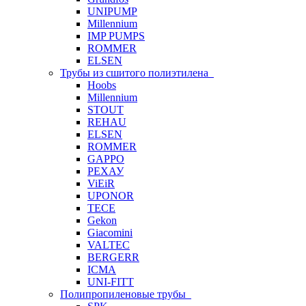
UNIPUMP
Millennium
IMP PUMPS
ROMMER
ELSEN
Трубы из сшитого полиэтилена
Hoobs
Millennium
STOUT
REHAU
ELSEN
ROMMER
GAPPO
РЕХАУ
ViEiR
UPONOR
TECE
Gekon
Giacomini
VALTEC
BERGERR
ICMA
UNI-FITT
Полипропиленовые трубы