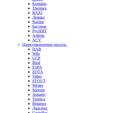
Kentatsu
Thermex
BAXI
Лемакс
Navien
Бастион
РусНИТ
Arderia
ACV
Циркуляционные насосы
DAB
Wilo
UCP
Biral
ESPA
ZOTA
Valtec
STOUT
Wester
Speroni
Aquario
Termica
Belamos
Джилекс
Grundfos