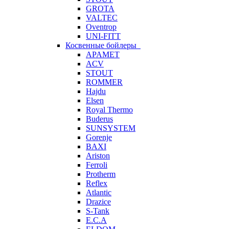
GROTA
VALTEC
Oventrop
UNI-FITT
Косвенные бойлеры
APAMET
ACV
STOUT
ROMMER
Hajdu
Elsen
Royal Thermo
Buderus
SUNSYSTEM
Gorenje
BAXI
Ariston
Ferroli
Protherm
Reflex
Atlantic
Drazice
S-Tank
E.C.A