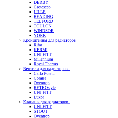
DERBY
Grotescco
LILLE
READING
TELFORD
TOULON
WINDSOR
YORK
Кронштейны для радиаторов
Rifar
KERMI
UNI-FITT
Millennium
Royal Thermo
Вентили для радиаторов
Carlo Poletti
Comisa
Oventrop
RETROstyle
UNI-FITT
Luxor
Клапаны для радиаторов
UNI-FITT
STOUT
Oventrop