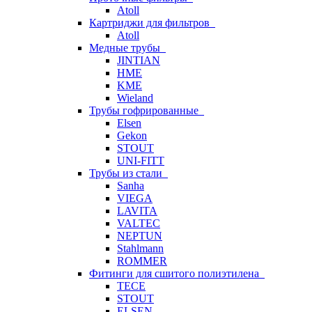
Atoll
Картриджи для фильтров
Atoll
Медные трубы
JINTIAN
HME
KME
Wieland
Трубы гофрированные
Elsen
Gekon
STOUT
UNI-FITT
Трубы из стали
Sanha
VIEGA
LAVITA
VALTEC
NEPTUN
Stahlmann
ROMMER
Фитинги для сшитого полиэтилена
TECE
STOUT
ELSEN