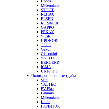
Hoobs
Millennium
STOUT
REHAU
ELSEN
ROMMER
GAPPO
РЕХАУ
ViEiR
UPONOR
TECE
Gekon
Giacomini
VALTEC
BERGERR
ICMA
UNI-FITT
Полипропиленовые трубы
SPK
VALTEC
FV-Plast
Lammin
Millennium
Kalde
ПОЛИТЭК