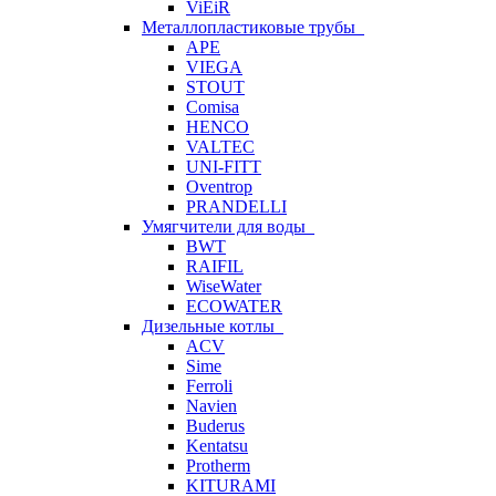
ViEiR
Металлопластиковые трубы
APE
VIEGA
STOUT
Comisa
HENCO
VALTEC
UNI-FITT
Oventrop
PRANDELLI
Умягчители для воды
BWT
RAIFIL
WiseWater
ECOWATER
Дизельные котлы
ACV
Sime
Ferroli
Navien
Buderus
Kentatsu
Protherm
KITURAMI