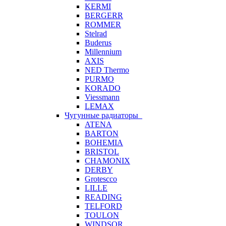
KERMI
BERGERR
ROMMER
Stelrad
Buderus
Millennium
AXIS
NED Thermo
PURMO
KORADO
Viessmann
LEMAX
Чугунные радиаторы
ATENA
BARTON
BOHEMIA
BRISTOL
CHAMONIX
DERBY
Grotescco
LILLE
READING
TELFORD
TOULON
WINDSOR