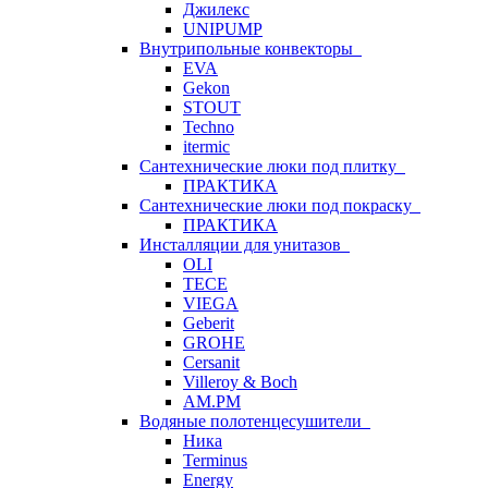
Джилекс
UNIPUMP
Внутрипольные конвекторы
EVA
Gekon
STOUT
Techno
itermic
Сантехнические люки под плитку
ПРАКТИКА
Сантехнические люки под покраску
ПРАКТИКА
Инсталляции для унитазов
OLI
TECE
VIEGA
Geberit
GROHE
Cersanit
Villeroy & Boch
AM.PM
Водяные полотенцесушители
Ника
Terminus
Energy