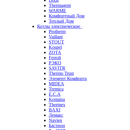
Dixis
Thermagent
WARME
Комфортный Дом
Теплый Дом
Котлы электрические
Protherm
Vaillant
STOUT
Kospel
ZOTA
Ferroli
РЭКО
SAVITR
Thermo Trust
Элемент Комфорта
MIDEA
Termica
E.C.A
Kentatsu
Thermex
BAXI
Лемакс
Navien
Бастион