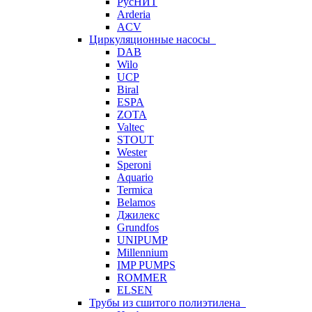
РусНИТ
Arderia
ACV
Циркуляционные насосы
DAB
Wilo
UCP
Biral
ESPA
ZOTA
Valtec
STOUT
Wester
Speroni
Aquario
Termica
Belamos
Джилекс
Grundfos
UNIPUMP
Millennium
IMP PUMPS
ROMMER
ELSEN
Трубы из сшитого полиэтилена