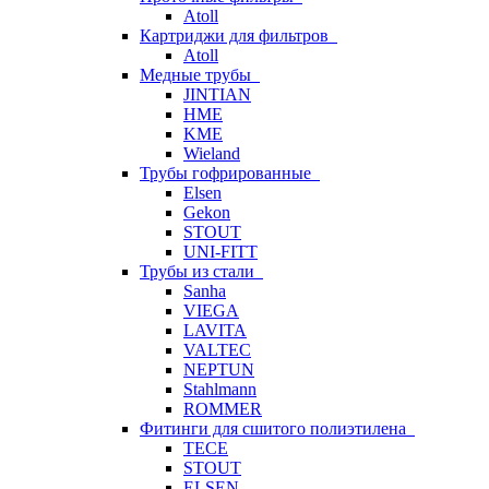
Atoll
Картриджи для фильтров
Atoll
Медные трубы
JINTIAN
HME
KME
Wieland
Трубы гофрированные
Elsen
Gekon
STOUT
UNI-FITT
Трубы из стали
Sanha
VIEGA
LAVITA
VALTEC
NEPTUN
Stahlmann
ROMMER
Фитинги для сшитого полиэтилена
TECE
STOUT
ELSEN