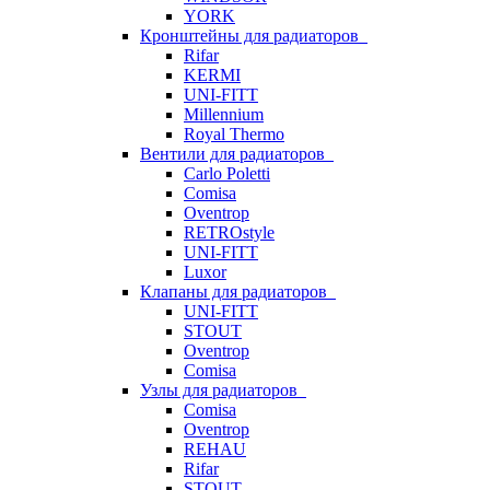
YORK
Кронштейны для радиаторов
Rifar
KERMI
UNI-FITT
Millennium
Royal Thermo
Вентили для радиаторов
Carlo Poletti
Comisa
Oventrop
RETROstyle
UNI-FITT
Luxor
Клапаны для радиаторов
UNI-FITT
STOUT
Oventrop
Comisa
Узлы для радиаторов
Comisa
Oventrop
REHAU
Rifar
STOUT