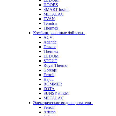
ELDOM
HOOBS
SMART Install
METALAC
EVAN
Termica
Thermex
Комбинированные бойлеры
ACV
Atlantic
Drazice
Thermex
ELDOM
STOUT
Royal Thermo
Gorenje
Ferroli
Hajdu
ROMMER
ZOTA
SUNSYSTEM
METALAC
Электрические водонагреватели
Ferroli
Ariston