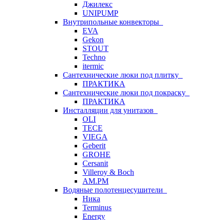
Джилекс
UNIPUMP
Внутрипольные конвекторы
EVA
Gekon
STOUT
Techno
itermic
Сантехнические люки под плитку
ПРАКТИКА
Сантехнические люки под покраску
ПРАКТИКА
Инсталляции для унитазов
OLI
TECE
VIEGA
Geberit
GROHE
Cersanit
Villeroy & Boch
AM.PM
Водяные полотенцесушители
Ника
Terminus
Energy