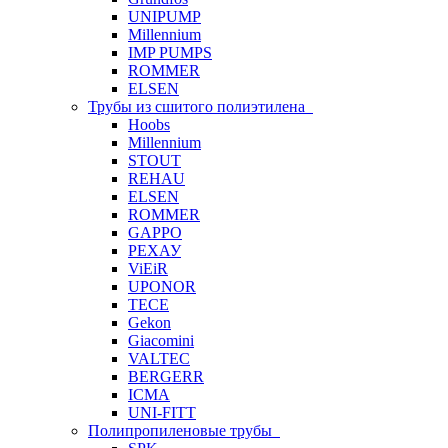
UNIPUMP
Millennium
IMP PUMPS
ROMMER
ELSEN
Трубы из сшитого полиэтилена
Hoobs
Millennium
STOUT
REHAU
ELSEN
ROMMER
GAPPO
РЕХАУ
ViEiR
UPONOR
TECE
Gekon
Giacomini
VALTEC
BERGERR
ICMA
UNI-FITT
Полипропиленовые трубы