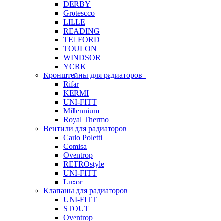
DERBY
Grotescco
LILLE
READING
TELFORD
TOULON
WINDSOR
YORK
Кронштейны для радиаторов
Rifar
KERMI
UNI-FITT
Millennium
Royal Thermo
Вентили для радиаторов
Carlo Poletti
Comisa
Oventrop
RETROstyle
UNI-FITT
Luxor
Клапаны для радиаторов
UNI-FITT
STOUT
Oventrop