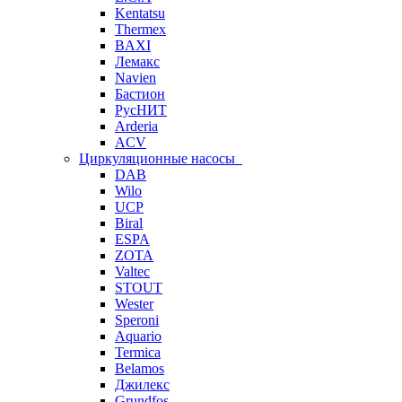
Kentatsu
Thermex
BAXI
Лемакс
Navien
Бастион
РусНИТ
Arderia
ACV
Циркуляционные насосы
DAB
Wilo
UCP
Biral
ESPA
ZOTA
Valtec
STOUT
Wester
Speroni
Aquario
Termica
Belamos
Джилекс
Grundfos