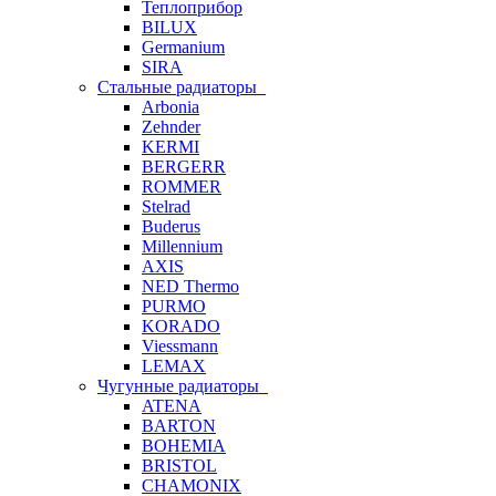
Теплоприбор
BILUX
Germanium
SIRA
Стальные радиаторы
Arbonia
Zehnder
KERMI
BERGERR
ROMMER
Stelrad
Buderus
Millennium
AXIS
NED Thermo
PURMO
KORADO
Viessmann
LEMAX
Чугунные радиаторы
ATENA
BARTON
BOHEMIA
BRISTOL
CHAMONIX