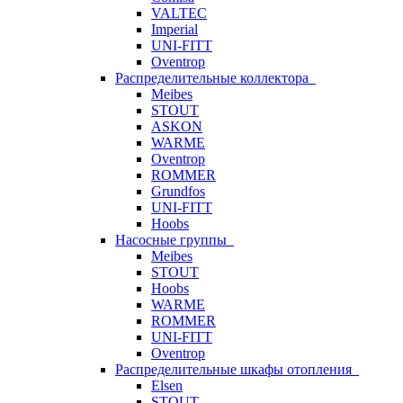
VALTEC
Imperial
UNI-FITT
Oventrop
Распределительные коллектора
Meibes
STOUT
ASKON
WARME
Oventrop
ROMMER
Grundfos
UNI-FITT
Hoobs
Насосные группы
Meibes
STOUT
Hoobs
WARME
ROMMER
UNI-FITT
Oventrop
Распределительные шкафы отопления
Elsen
STOUT