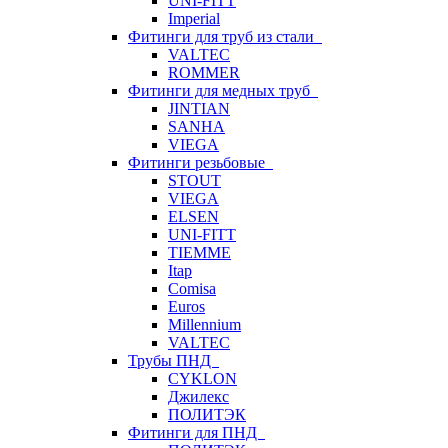
UNI-FITT
Imperial
Фитинги для труб из стали
VALTEC
ROMMER
Фитинги для медных труб
JINTIAN
SANHA
VIEGA
Фитинги резьбовые
STOUT
VIEGA
ELSEN
UNI-FITT
TIEMME
Itap
Comisa
Euros
Millennium
VALTEC
Трубы ПНД
CYKLON
Джилекс
ПОЛИТЭК
Фитинги для ПНД