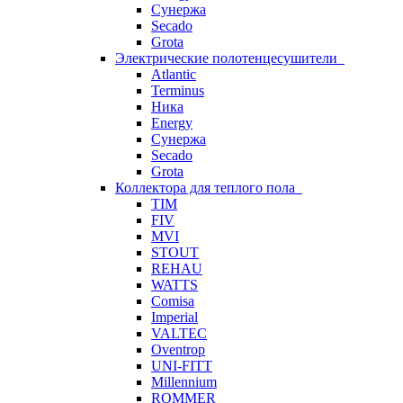
Сунержа
Secado
Grota
Электрические полотенцесушители
Atlantic
Terminus
Ника
Energy
Сунержа
Secado
Grota
Коллектора для теплого пола
TIM
FIV
MVI
STOUT
REHAU
WATTS
Comisa
Imperial
VALTEC
Oventrop
UNI-FITT
Millennium
ROMMER