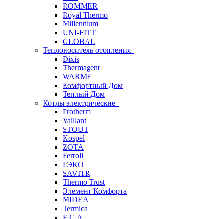
ROMMER
Royal Thermo
Millennium
UNI-FITT
GLOBAL
Теплоноситель отопления
Dixis
Thermagent
WARME
Комфортный Дом
Теплый Дом
Котлы электрические
Protherm
Vaillant
STOUT
Kospel
ZOTA
Ferroli
РЭКО
SAVITR
Thermo Trust
Элемент Комфорта
MIDEA
Termica
E.C.A