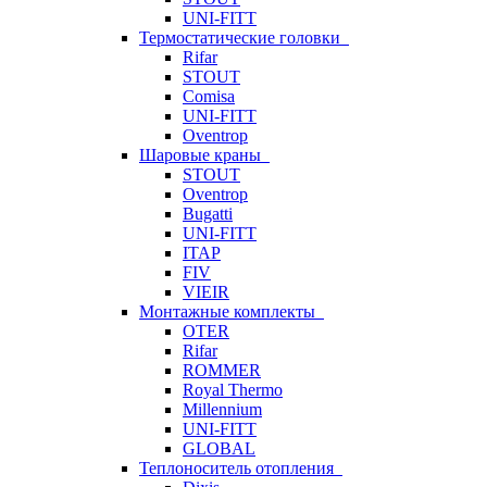
UNI-FITT
Термостатические головки
Rifar
STOUT
Comisa
UNI-FITT
Oventrop
Шаровые краны
STOUT
Oventrop
Bugatti
UNI-FITT
ITAP
FIV
VIEIR
Монтажные комплекты
OTER
Rifar
ROMMER
Royal Thermo
Millennium
UNI-FITT
GLOBAL
Теплоноситель отопления