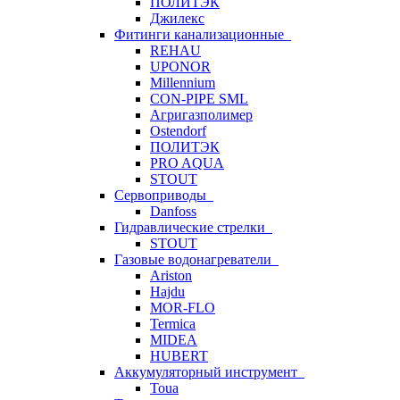
ПОЛИТЭК
Джилекс
Фитинги канализационные
REHAU
UPONOR
Millennium
CON-PIPE SML
Агригазполимер
Ostendorf
ПОЛИТЭК
PRO AQUA
STOUT
Сервоприводы
Danfoss
Гидравлические стрелки
STOUT
Газовые водонагреватели
Ariston
Hajdu
MOR-FLO
Termica
MIDEA
HUBERT
Аккумуляторный инструмент
Toua