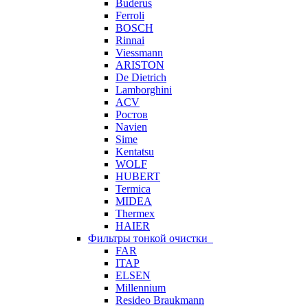
Buderus
Ferroli
BOSCH
Rinnai
Viessmann
ARISTON
De Dietrich
Lamborghini
ACV
Ростов
Navien
Sime
Kentatsu
WOLF
HUBERT
Termica
MIDEA
Thermex
HAIER
Фильтры тонкой очистки
FAR
ITAP
ELSEN
Millennium
Resideo Braukmann