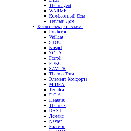
Dixis
Thermagent
WARME
Комфортный Дом
Теплый Дом
Котлы электрические
Protherm
Vaillant
STOUT
Kospel
ZOTA
Ferroli
РЭКО
SAVITR
Thermo Trust
Элемент Комфорта
MIDEA
Termica
E.C.A
Kentatsu
Thermex
BAXI
Лемакс
Navien
Бастион