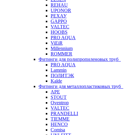
REHAU
UPONOR
РЕХАУ
GAPPO
VALTEC
HOOBS
PRO AQUA
ViEiR
Millennium
ROMMER
Фитинги для полипропиленовых труб
PRO AQUA
Lammin
ПОЛИТЭК
Kalde
Фитинги для металлопластиковых труб
APE
STOUT
Oventrop
VALTEC
PRANDELLI
TIEMME
HENCO
Comisa