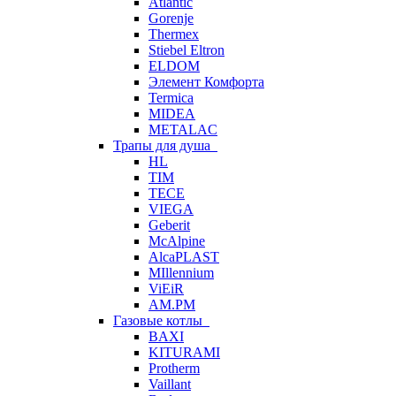
Atlantic
Gorenje
Thermex
Stiebel Eltron
ELDOM
Элемент Комфорта
Termica
MIDEA
METALAC
Трапы для душа
HL
TIM
TECE
VIEGA
Geberit
McAlpine
AlcaPLAST
MIllennium
ViEiR
AM.PM
Газовые котлы
BAXI
KITURAMI
Protherm
Vaillant