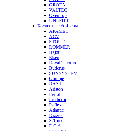
GROTA
VALTEC
Oventrop
UNI-FITT
Косвенные бойлеры
APAMET
ACV
STOUT
ROMMER
Hajdu
Elsen
Royal Thermo
Buderus
SUNSYSTEM
Gorenje
BAXI
Ariston
Ferroli
Protherm
Reflex
Atlantic
Drazice
S-Tank
E.C.A