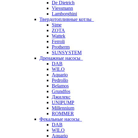
De Dietrich
Viessmann
Lamborghini
Твердотопливные котлы
Sime
ZOTA
Wattek
Ferroli
Protherm
SUNSYSTEM
Дренажные насосы
DAB
WILO
Aquario
Pedrollo
Belamos
Grundfos
Джилекс
UNIPUMP
Millennium
ROMMER
Фекальные насосы
DAB
WILO
Aquario