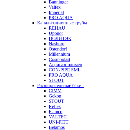
Banninger
Valfex
Imperial
PRO AQUA
Канализационные трубы
REHAU
Uponor
ПОЛИТЭК
Nashorn
Ostendorf
Millennium
Cosmoplast
Агригазполимер
CON-PIPE SML
PRO AQUA
STOUT
Расширительные баки
CIMM
Gekon
STOUT
Reflex
Flamco
VALTEC
UNI-FITT
Belamos