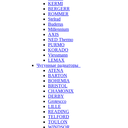
KERMI
BERGERR
ROMMER
Stelrad
Buderus
Millennium
AXIS
NED Thermo
PURMO
KORADO
Viessmann
LEMAX
Чугунные радиаторы
ATENA
BARTON
BOHEMIA
BRISTOL
CHAMONIX
DERBY
Grotescco
LILLE
READING
TELFORD
TOULON
WINDSOR