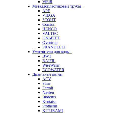
ViEiR
Металлопластиковые трубы
APE
VIEGA
STOUT
Comisa
HENCO
VALTEC
UNI-FITT
Oventrop
PRANDELLI
Умягчители для воды
BWT
RAIFIL
WiseWater
ECOWATER
Дизельные котлы
ACV
Sime
Ferroli
Navien
Buderus
Kentatsu
Protherm
KITURAMI