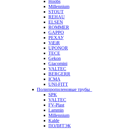
Hoobs
Millennium
STOUT
REHAU
ELSEN
ROMMER
GAPPO
РЕХАУ
ViEiR
UPONOR
TECE
Gekon
Giacomini
VALTEC
BERGERR
ICMA
UNI-FITT
Полипропиленовые трубы
SPK
VALTEC
FV-Plast
Lammin
Millennium
Kalde
ПОЛИТЭК