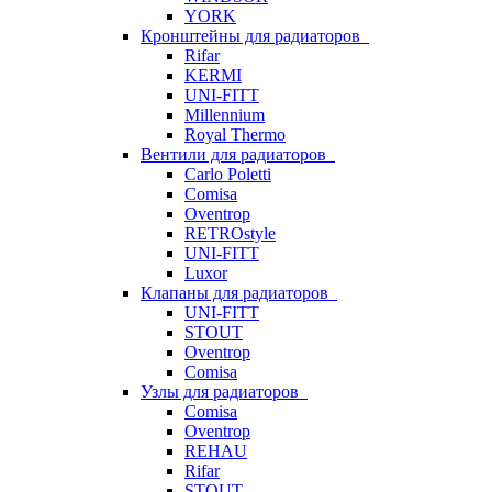
YORK
Кронштейны для радиаторов
Rifar
KERMI
UNI-FITT
Millennium
Royal Thermo
Вентили для радиаторов
Carlo Poletti
Comisa
Oventrop
RETROstyle
UNI-FITT
Luxor
Клапаны для радиаторов
UNI-FITT
STOUT
Oventrop
Comisa
Узлы для радиаторов
Comisa
Oventrop
REHAU
Rifar
STOUT