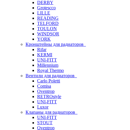
DERBY
Grotescco
LILLE
READING
TELFORD
TOULON
WINDSOR
YORK
Кронштейны для радиаторов
Rifar
KERMI
UNI-FITT
Millennium
Royal Thermo
Вентили для радиаторов
Carlo Poletti
Comisa
Oventrop
RETROstyle
UNI-FITT
Luxor
Клапаны для радиаторов
UNI-FITT
STOUT
Oventrop