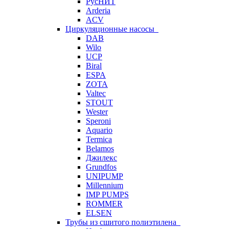
РусНИТ
Arderia
ACV
Циркуляционные насосы
DAB
Wilo
UCP
Biral
ESPA
ZOTA
Valtec
STOUT
Wester
Speroni
Aquario
Termica
Belamos
Джилекс
Grundfos
UNIPUMP
Millennium
IMP PUMPS
ROMMER
ELSEN
Трубы из сшитого полиэтилена