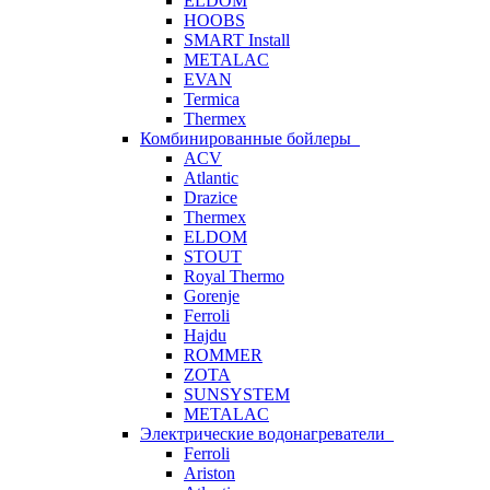
ELDOM
HOOBS
SMART Install
METALAC
EVAN
Termica
Thermex
Комбинированные бойлеры
ACV
Atlantic
Drazice
Thermex
ELDOM
STOUT
Royal Thermo
Gorenje
Ferroli
Hajdu
ROMMER
ZOTA
SUNSYSTEM
METALAC
Электрические водонагреватели
Ferroli
Ariston