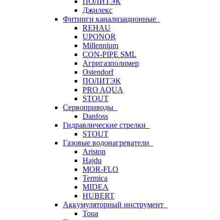
ПОЛИТЭК
Джилекс
Фитинги канализационные
REHAU
UPONOR
Millennium
CON-PIPE SML
Агригазполимер
Ostendorf
ПОЛИТЭК
PRO AQUA
STOUT
Сервоприводы
Danfoss
Гидравлические стрелки
STOUT
Газовые водонагреватели
Ariston
Hajdu
MOR-FLO
Termica
MIDEA
HUBERT
Аккумуляторный инструмент
Toua