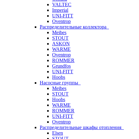
VALTEC
Imperial
UNI-FITT
Oventrop
Распределительные коллектора
Meibes
STOUT
ASKON
WARME
Oventrop
ROMMER
Grundfos
UNI-FITT
Hoobs
Насосные группы
Meibes
STOUT
Hoobs
WARME
ROMMER
UNI-FITT
Oventrop
Распределительные шкафы отопления
Elsen
STOUT