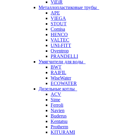
ViEiR
Металлопластиковые трубы
APE
VIEGA
STOUT
Comisa
HENCO
VALTEC
UNI-FITT
Oventrop
PRANDELLI
Умягчители для воды
BWT
RAIFIL
WiseWater
ECOWATER
Дизельные котлы
ACV
Sime
Ferroli
Navien
Buderus
Kentatsu
Protherm
KITURAMI