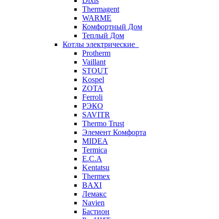
Dixis
Thermagent
WARME
Комфортный Дом
Теплый Дом
Котлы электрические
Protherm
Vaillant
STOUT
Kospel
ZOTA
Ferroli
РЭКО
SAVITR
Thermo Trust
Элемент Комфорта
MIDEA
Termica
E.C.A
Kentatsu
Thermex
BAXI
Лемакс
Navien
Бастион