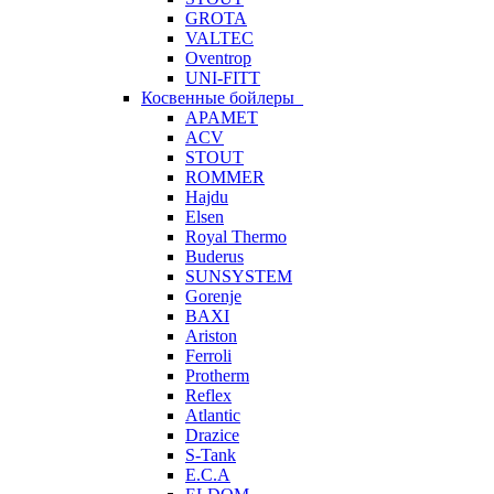
GROTA
VALTEC
Oventrop
UNI-FITT
Косвенные бойлеры
APAMET
ACV
STOUT
ROMMER
Hajdu
Elsen
Royal Thermo
Buderus
SUNSYSTEM
Gorenje
BAXI
Ariston
Ferroli
Protherm
Reflex
Atlantic
Drazice
S-Tank
E.C.A