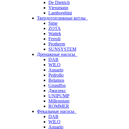
De Dietrich
Viessmann
Lamborghini
Твердотопливные котлы
Sime
ZOTA
Wattek
Ferroli
Protherm
SUNSYSTEM
Дренажные насосы
DAB
WILO
Aquario
Pedrollo
Belamos
Grundfos
Джилекс
UNIPUMP
Millennium
ROMMER
Фекальные насосы
DAB
WILO
Aquario