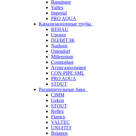
Banninger
Valfex
Imperial
PRO AQUA
Канализационные трубы
REHAU
Uponor
ПОЛИТЭК
Nashorn
Ostendorf
Millennium
Cosmoplast
Агригазполимер
CON-PIPE SML
PRO AQUA
STOUT
Расширительные баки
CIMM
Gekon
STOUT
Reflex
Flamco
VALTEC
UNI-FITT
Belamos