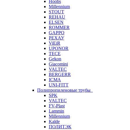
Hoobs
Millennium
STOUT
REHAU
ELSEN
ROMMER
GAPPO
РЕХАУ
ViEiR
UPONOR
TECE
Gekon
Giacomini
VALTEC
BERGERR
ICMA
UNI-FITT
Полипропиленовые трубы
SPK
VALTEC
FV-Plast
Lammin
Millennium
Kalde
ПОЛИТЭК