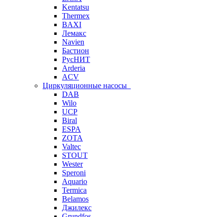
Kentatsu
Thermex
BAXI
Лемакс
Navien
Бастион
РусНИТ
Arderia
ACV
Циркуляционные насосы
DAB
Wilo
UCP
Biral
ESPA
ZOTA
Valtec
STOUT
Wester
Speroni
Aquario
Termica
Belamos
Джилекс
Grundfos