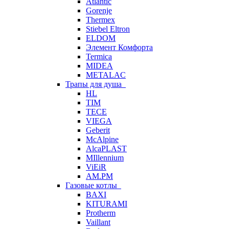
Atlantic
Gorenje
Thermex
Stiebel Eltron
ELDOM
Элемент Комфорта
Termica
MIDEA
METALAC
Трапы для душа
HL
TIM
TECE
VIEGA
Geberit
McAlpine
AlcaPLAST
MIllennium
ViEiR
AM.PM
Газовые котлы
BAXI
KITURAMI
Protherm
Vaillant