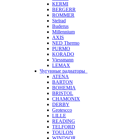
KERMI
BERGERR
ROMMER
Stelrad
Buderus
Millennium
AXIS
NED Thermo
PURMO
KORADO
Viessmann
LEMAX
Чугунные радиаторы
ATENA
BARTON
BOHEMIA
BRISTOL
CHAMONIX
DERBY
Grotescco
LILLE
READING
TELFORD
TOULON
WINDSOR