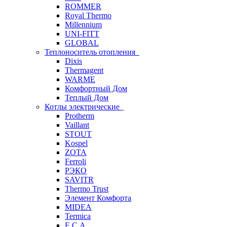
ROMMER
Royal Thermo
Millennium
UNI-FITT
GLOBAL
Теплоноситель отопления
Dixis
Thermagent
WARME
Комфортный Дом
Теплый Дом
Котлы электрические
Protherm
Vaillant
STOUT
Kospel
ZOTA
Ferroli
РЭКО
SAVITR
Thermo Trust
Элемент Комфорта
MIDEA
Termica
E.C.A