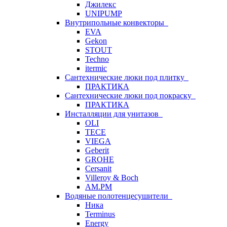
Джилекс
UNIPUMP
Внутрипольные конвекторы
EVA
Gekon
STOUT
Techno
itermic
Сантехнические люки под плитку
ПРАКТИКА
Сантехнические люки под покраску
ПРАКТИКА
Инсталляции для унитазов
OLI
TECE
VIEGA
Geberit
GROHE
Cersanit
Villeroy & Boch
AM.PM
Водяные полотенцесушители
Ника
Terminus
Energy