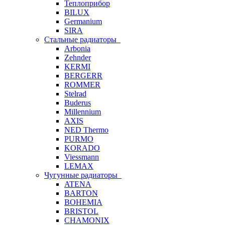
Теплоприбор
BILUX
Germanium
SIRA
Стальные радиаторы
Arbonia
Zehnder
KERMI
BERGERR
ROMMER
Stelrad
Buderus
Millennium
AXIS
NED Thermo
PURMO
KORADO
Viessmann
LEMAX
Чугунные радиаторы
ATENA
BARTON
BOHEMIA
BRISTOL
CHAMONIX