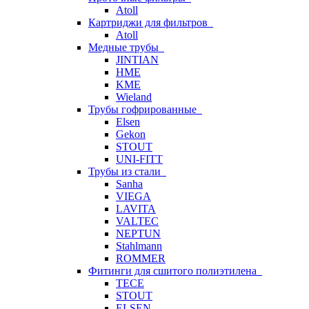
Atoll
Картриджи для фильтров
Atoll
Медные трубы
JINTIAN
HME
KME
Wieland
Трубы гофрированные
Elsen
Gekon
STOUT
UNI-FITT
Трубы из стали
Sanha
VIEGA
LAVITA
VALTEC
NEPTUN
Stahlmann
ROMMER
Фитинги для сшитого полиэтилена
TECE
STOUT
ELSEN