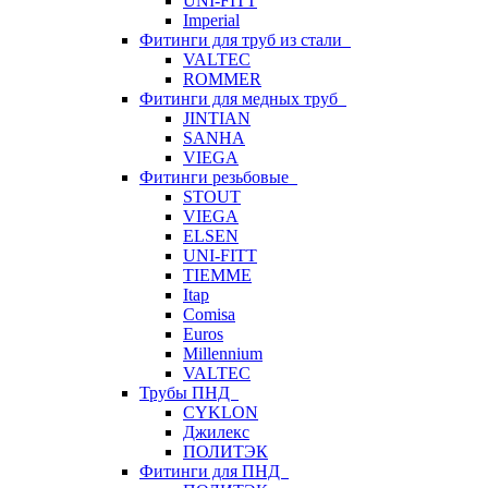
UNI-FITT
Imperial
Фитинги для труб из стали
VALTEC
ROMMER
Фитинги для медных труб
JINTIAN
SANHA
VIEGA
Фитинги резьбовые
STOUT
VIEGA
ELSEN
UNI-FITT
TIEMME
Itap
Comisa
Euros
Millennium
VALTEC
Трубы ПНД
CYKLON
Джилекс
ПОЛИТЭК
Фитинги для ПНД