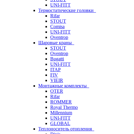
UNI-FITT
Термостатические головки
Rifar
STOUT
Comisa
UNI-FITT
Oventrop
Шаровые краны
STOUT
Oventrop
Bugatti
UNI-FITT
ITAP
FIV
VIEIR
Монтажные комплекты
OTER
Rifar
ROMMER
Royal Thermo
Millennium
UNI-FITT
GLOBAL
Теплоноситель отопления