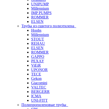
UNIPUMP
Millennium
IMP PUMPS
ROMMER
ELSEN
Трубы из сшитого полиэтилена
Hoobs
Millennium
STOUT
REHAU
ELSEN
ROMMER
GAPPO
РЕХАУ
ViEiR
UPONOR
TECE
Gekon
Giacomini
VALTEC
BERGERR
ICMA
UNI-FITT
Полипропиленовые трубы