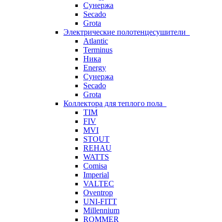
Сунержа
Secado
Grota
Электрические полотенцесушители
Atlantic
Terminus
Ника
Energy
Сунержа
Secado
Grota
Коллектора для теплого пола
TIM
FIV
MVI
STOUT
REHAU
WATTS
Comisa
Imperial
VALTEC
Oventrop
UNI-FITT
Millennium
ROMMER