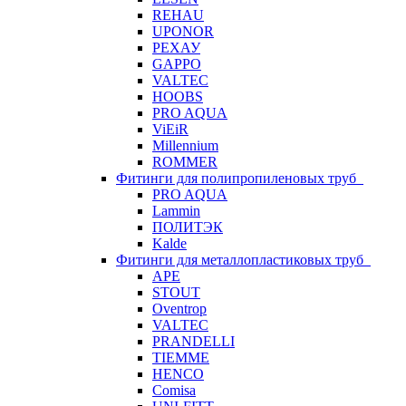
REHAU
UPONOR
РЕХАУ
GAPPO
VALTEC
HOOBS
PRO AQUA
ViEiR
Millennium
ROMMER
Фитинги для полипропиленовых труб
PRO AQUA
Lammin
ПОЛИТЭК
Kalde
Фитинги для металлопластиковых труб
APE
STOUT
Oventrop
VALTEC
PRANDELLI
TIEMME
HENCO
Comisa