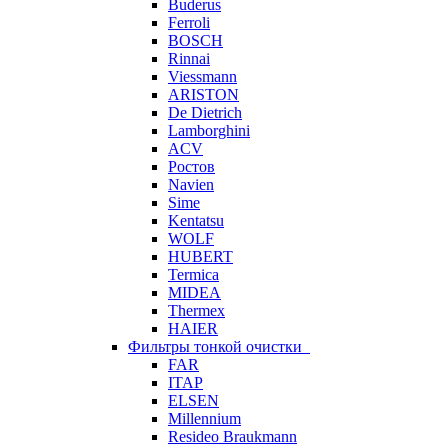
Buderus
Ferroli
BOSCH
Rinnai
Viessmann
ARISTON
De Dietrich
Lamborghini
ACV
Ростов
Navien
Sime
Kentatsu
WOLF
HUBERT
Termica
MIDEA
Thermex
HAIER
Фильтры тонкой очистки
FAR
ITAP
ELSEN
Millennium
Resideo Braukmann