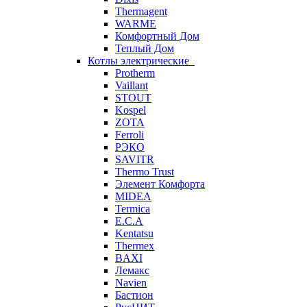
Thermagent
WARME
Комфортный Дом
Теплый Дом
Котлы электрические
Protherm
Vaillant
STOUT
Kospel
ZOTA
Ferroli
РЭКО
SAVITR
Thermo Trust
Элемент Комфорта
MIDEA
Termica
E.C.A
Kentatsu
Thermex
BAXI
Лемакс
Navien
Бастион