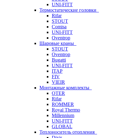
UNI-FITT
Термостатические головки
Rifar
STOUT
Comisa
UNI-FITT
Oventrop
Шаровые краны
STOUT
Oventrop
Bugatti
UNI-FITT
ITAP
FIV
VIEIR
Монтажные комплекты
OTER
Rifar
ROMMER
Royal Thermo
Millennium
UNI-FITT
GLOBAL
Теплоноситель отопления
Dixis