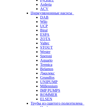
РусНИТ
Arderia
ACV
Циркуляционные насосы
DAB
Wilo
UCP
Biral
ESPA
ZOTA
Valtec
STOUT
Wester
Speroni
Aquario
Termica
Belamos
Джилекс
Grundfos
UNIPUMP
Millennium
IMP PUMPS
ROMMER
ELSEN
Трубы из сшитого полиэтилена