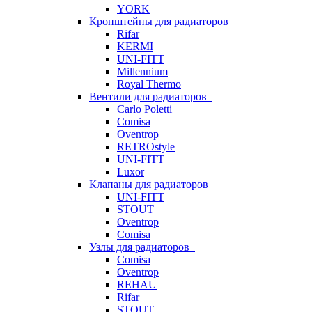
YORK
Кронштейны для радиаторов
Rifar
KERMI
UNI-FITT
Millennium
Royal Thermo
Вентили для радиаторов
Carlo Poletti
Comisa
Oventrop
RETROstyle
UNI-FITT
Luxor
Клапаны для радиаторов
UNI-FITT
STOUT
Oventrop
Comisa
Узлы для радиаторов
Comisa
Oventrop
REHAU
Rifar
STOUT