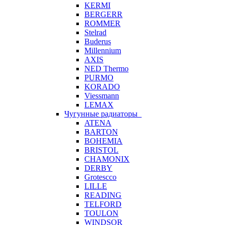
KERMI
BERGERR
ROMMER
Stelrad
Buderus
Millennium
AXIS
NED Thermo
PURMO
KORADO
Viessmann
LEMAX
Чугунные радиаторы
ATENA
BARTON
BOHEMIA
BRISTOL
CHAMONIX
DERBY
Grotescco
LILLE
READING
TELFORD
TOULON
WINDSOR