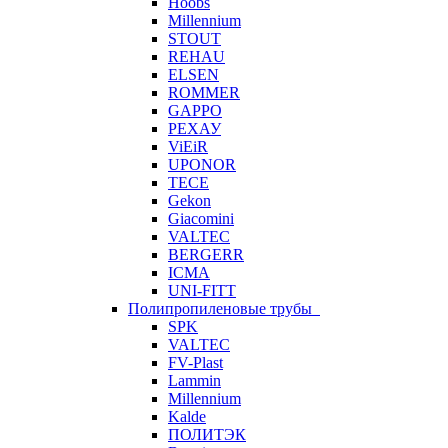
Hoobs
Millennium
STOUT
REHAU
ELSEN
ROMMER
GAPPO
РЕХАУ
ViEiR
UPONOR
TECE
Gekon
Giacomini
VALTEC
BERGERR
ICMA
UNI-FITT
Полипропиленовые трубы
SPK
VALTEC
FV-Plast
Lammin
Millennium
Kalde
ПОЛИТЭК