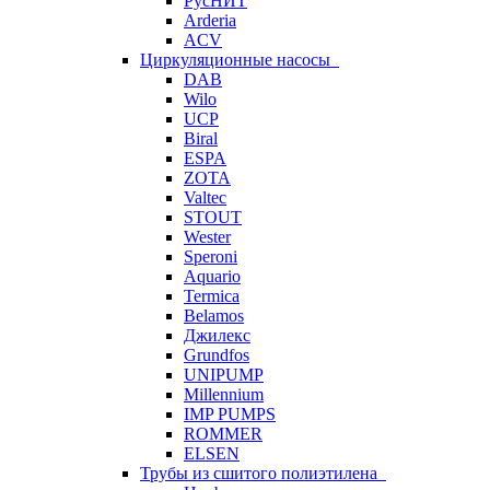
РусНИТ
Arderia
ACV
Циркуляционные насосы
DAB
Wilo
UCP
Biral
ESPA
ZOTA
Valtec
STOUT
Wester
Speroni
Aquario
Termica
Belamos
Джилекс
Grundfos
UNIPUMP
Millennium
IMP PUMPS
ROMMER
ELSEN
Трубы из сшитого полиэтилена