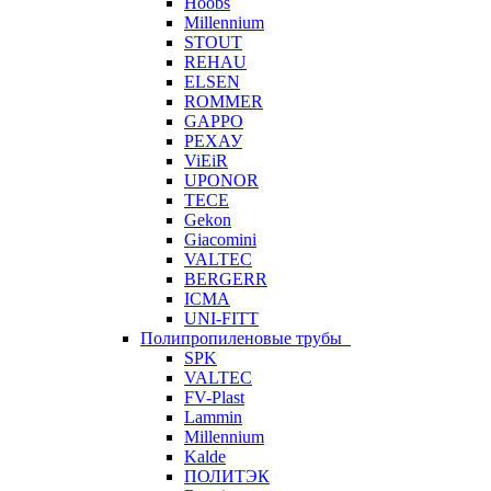
Hoobs
Millennium
STOUT
REHAU
ELSEN
ROMMER
GAPPO
РЕХАУ
ViEiR
UPONOR
TECE
Gekon
Giacomini
VALTEC
BERGERR
ICMA
UNI-FITT
Полипропиленовые трубы
SPK
VALTEC
FV-Plast
Lammin
Millennium
Kalde
ПОЛИТЭК