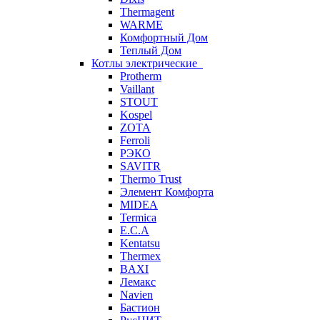
Thermagent
WARME
Комфортный Дом
Теплый Дом
Котлы электрические
Protherm
Vaillant
STOUT
Kospel
ZOTA
Ferroli
РЭКО
SAVITR
Thermo Trust
Элемент Комфорта
MIDEA
Termica
E.C.A
Kentatsu
Thermex
BAXI
Лемакс
Navien
Бастион