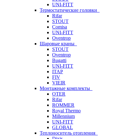
UNI-FITT
Термостатические головки
Rifar
STOUT
Comisa
UNI-FITT
Oventrop
Шаровые краны
STOUT
Oventrop
Bugatti
UNI-FITT
ITAP
FIV
VIEIR
Монтажные комплекты
OTER
Rifar
ROMMER
Royal Thermo
Millennium
UNI-FITT
GLOBAL
Теплоноситель отопления
Dixis