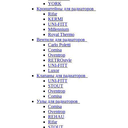
YORK
Кронштейны для радиаторов
Rifar
KERMI
UNI-FITT
Millennium
Royal Thermo
Вентили для радиаторов
Carlo Poletti
Comisa
Oventrop
RETROstyle
UNI-FITT
Luxor
Клапаны для радиаторов
UNI-FITT
STOUT
Oventrop
Comisa
Узлы для радиаторов
Comisa
Oventrop
REHAU
Rifar
STOUT