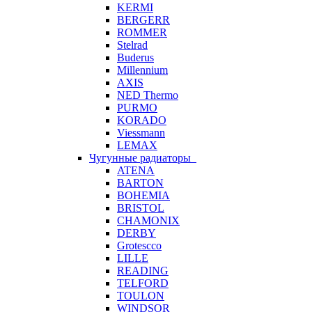
KERMI
BERGERR
ROMMER
Stelrad
Buderus
Millennium
AXIS
NED Thermo
PURMO
KORADO
Viessmann
LEMAX
Чугунные радиаторы
ATENA
BARTON
BOHEMIA
BRISTOL
CHAMONIX
DERBY
Grotescco
LILLE
READING
TELFORD
TOULON
WINDSOR